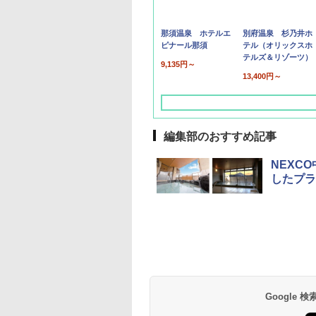
那須温泉 ホテルエ
別府温泉 杉乃井ホ
ピナール那須
テル（オリックスホ
テルズ＆リゾーツ）
9,135円～
13,400円～
編集部のおすすめ記事
NEXC
したプラ
草津温泉 ホテル櫻
品川プリンスホテル
グランドニッコー東
海のサウナ＆スパ
東京ドームホテル
シェラトン・グラン
井
京ベイ 舞浜
オールインクルーシ
デ・トーキョーベ
7,037円～
7,980円～
ブ 島原温泉ホテル
イ・ホテル
14,300円～
6,800円～
南風楼
10,450円～
7,950円～
Google