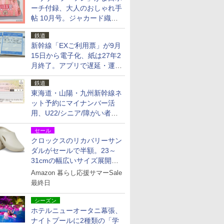
ーチ付録、大人のおしゃれ手
帖 10月号。ジャカード織の
北欧猫デザイン
鉄道
新幹線「EXご利用票」が9月
15日から電子化、紙は27年2
月終了。アプリで遅延・運休
も確認可能に
鉄道
東海道・山陽・九州新幹線ネ
ット予約にマイナンバー活
用、U22/シニア/障がい者割
を9月15日から発売
セール
クロックスのリカバリーサン
ダルがセールで半額。23～
31cmの幅広いサイズ展開、
独自のクッション素材を採用
Amazon 暮らし応援サマーSale
最終日
シーズン
ホテルニューオータニ幕張、
ナイトプールに2種類の「学