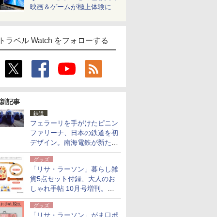
映画＆ゲームが極上体験に
トラベル Watch をフォローする
新記事
鉄道
フェラーリを手がけたピニン
ファリーナ、日本の鉄道を初
デザイン。南海電鉄が新たな
「空港特急」をなにわ筋線へ
グッズ
導入
「リサ・ラーソン」暮らし雑
貨5点セット付録、大人のお
しゃれ手帖 10月号増刊。
USBケーブルや缶ケースなど
グッズ
「リサ・ラーソン」がま口ポ