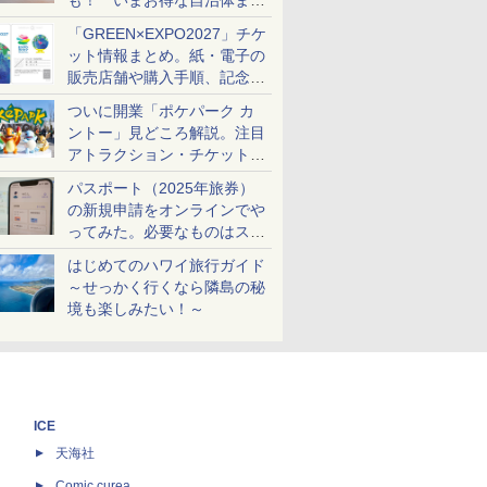
も！ いまお得な自治体まと
め
「GREEN×EXPO2027」チケ
ット情報まとめ。紙・電子の
販売店舗や購入手順、記念チ
ケットも解説
ついに開業「ポケパーク カ
ントー」見どころ解説。注目
アトラクション・チケット手
配・来場前に必要な準備は？
パスポート（2025年旅券）
の新規申請をオンラインでや
ってみた。必要なものはスマ
ホとマイナカードのみ
はじめてのハワイ旅行ガイド
～せっかく行くなら隣島の秘
境も楽しみたい！～
ICE
天海社
ス
Comic curea