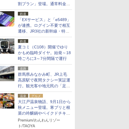
割プラン」登場。通常料金の
およそ半額でお得に夜活
鉄道
「EXサービス」と「e5489」
が連携。ログイン不要で相互
遷移、JR3社の新幹線・特急
予約をアプリで一括確認
鉄道
夏コミ（C108）開催でゆり
かもめ臨時ダイヤ。始発～18
時ごろに3～7分間隔で運行
道路
群馬県みなかみ町、JR上毛
高原駅で夜間タクシー実証運
行。観光客や地元民の「足が
ない」課題解消へ、木金土に
温泉
グルメ
2台体制
大江戸温泉物語、9月1日から
秋メニュー登場。寒ブリと根
菜の吟醸鍋やベイクドチキ
ン、ショコラ＆栗スイーツも
Premium/わんわんリゾー
食べ放題に
ト/TAOYA