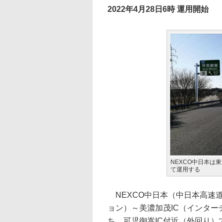
2022年4月28日6時 運用開始
NEXCO中日本は
て運用する
NEXCO中日本（中日本高速道
ョン）～美濃加茂IC（インタ
ち、可児御嵩IC付近（外回り）