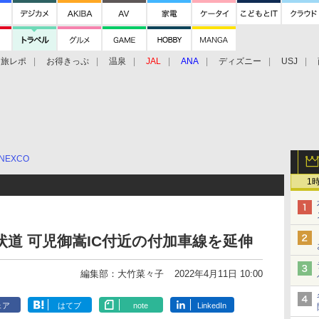
旅レポ
お得きっぷ
温泉
JAL
ANA
ディズニー
USJ
NEXCO
1
状道 可児御嵩IC付近の付加車線を延伸
編集部：大竹菜々子
2022年4月11日 10:00
ェア
はてブ
note
LinkedIn