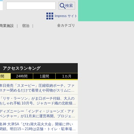
Impress サイト
全カテゴリ
商業施設
宿泊
アクセスランキング
時間
24時間
1週間
1カ月
本日発売「スヌーピー」圧縮収納ポーチ。ファ
スナー閉めるだけで着替えや荷物がスリムにま
とまる
「リサ・ラーソン」がま口ポーチ付録、大人の
おしゃれ手帖 10月号。ジャカード織の北欧猫デ
ザイン
ディズニーシー「インディ・ジョーンズ・アド
ベンチャー」が11月末に運営再開。プロジェク
ションマッピングを追加、DPAは1500円
名神 大津SA「びわ湖大花火大会」開催に伴い
閉鎖。明日15～21時は店舗・トイレ・駐車場の
利用不可