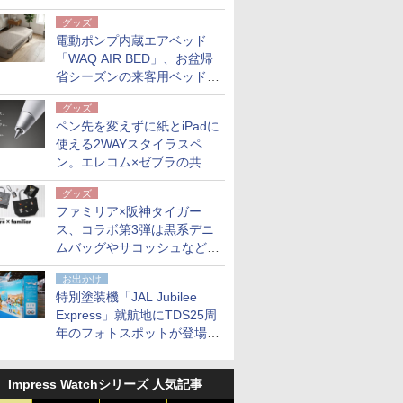
グッズ
電動ポンプ内蔵エアベッド
「WAQ AIR BED」、お盆帰
省シーズンの来客用ベッドに
も。使用後は収納バッグでコ
グッズ
ンパクトに保管
ペン先を変えずに紙とiPadに
使える2WAYスタイラスペ
ン。エレコム×ゼブラの共同
開発
グッズ
ファミリア×阪神タイガー
ス、コラボ第3弾は黒系デニ
ムバッグやサコッシュなど6
点。8月21日オンラインスト
お出かけ
アで発売
特別塗装機「JAL Jubilee
Express」就航地にTDS25周
年のフォトスポットが登場。
10月末まで青森空港に
Impress Watchシリーズ 人気記事