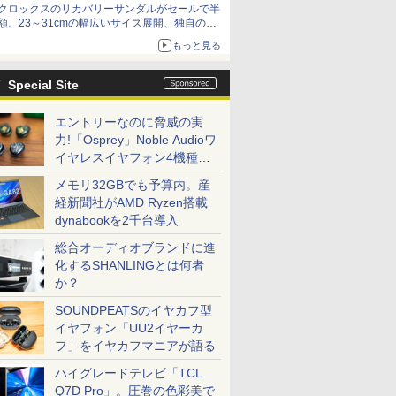
クロックスのリカバリーサンダルがセールで半
額。23～31cmの幅広いサイズ展開、独自のク
ッション素材を採用
もっと見る
Special Site
エントリーなのに脅威の実
力!「Osprey」Noble Audioワ
イヤレスイヤフォン4機種を
一気に聴く
メモリ32GBでも予算内。産
経新聞社がAMD Ryzen搭載
dynabookを2千台導入
総合オーディオブランドに進
化するSHANLINGとは何者
か？
SOUNDPEATSのイヤカフ型
イヤフォン「UU2イヤーカ
フ」をイヤカフマニアが語る
ハイグレードテレビ「TCL
Q7D Pro」。圧巻の色彩美で