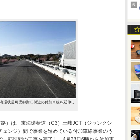
東海環状道可児御嵩IC付近の付加車線を延伸し
路）は、東海環状道（C3）土岐JCT（ジャンクシ
ーチェンジ）間で事業を進めている付加車線事業のう
で一部区間の工事を完了し、4月28日6時から付加車