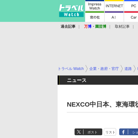
過去記事
万
博
・
園芸博
取材記事
トラベル Watch
企業・政府・官庁
道路
ニュース
NEXCO中日本、東海環
ポスト
リスト
シ