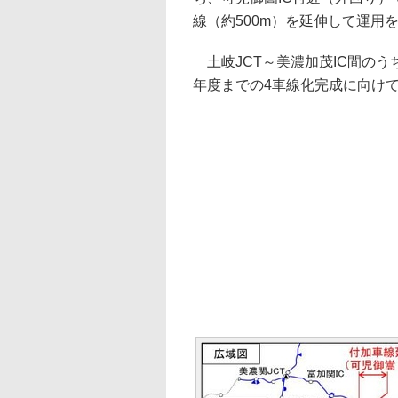
線（約500m）を延伸して運用
土岐JCT～美濃加茂IC間のう
年度までの4車線化完成に向け