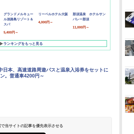
グランドメルキュー
リーベルホテル大阪
那須温泉 ホテルサン
ル淡路島リゾート＆
バレー那須
4,000円～
スパ
11,000円～
5,400円～
ランキングをもっと見る
O中日本、高速道路周遊パスと温泉入浴券をセットに
ン。普通車4200円～
北陸 福井 あわら
品川プリンスホテ
舞浜ビューホテル
箱根湯本温泉 ホテ
ホテルトラスティ東
オリエンタルホテル
下呂温泉 水明館
住友不動産ホテル ヴ
東京ベイ舞浜ホテル
温泉 清風荘（北陸
ル イーストタワー
ｂｙ ＨＵＬＩＣ
ル おかだ
京ベイサイド
東京ベイ
ィラフォンテーヌグラ
ファーストリゾート
8,250円～
最大級の庭園露天風
（旧：東京ベイ舞浜
ンド東京有明
9,958円～
11,200円～
5,450円～
5,200円～
4,290円～
呂の宿 清風荘）
ホテル）
19,541円～
5,758円～
6,070円～
 検索で当サイトの記事を優先表示させる