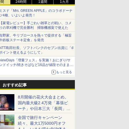
時間
24時間
1週間
1カ月
ミスド「Mrs. GREEN APPLE」のコラボドーナ
ツ4種、いよいよ発売！
【家電レビュー】手ごわい雑草との戦い、コメ
リの草刈機で完全勝利 掃除機感覚で使えた
吉野家、牛リブロースを熱々で提供する「極旨
牛鉄板ステーキ定食」を発売
NTT島田社長、ソフトバンクのセブン出資に「d
ポイント使えるようにして」
NewDays「増量フェス」を実施！おにぎり/サ
ンドイッチ/焼きそばなど16品が値段そのままで
ボリュームアップ
もっと見る
おすすめ記事
8月開催の花火大会まとめ。
国内最大級2.4万発「幕張ビ
ーチ」や日本三大「長岡」な
ど大型イベント目白押し！
全国で旅行キャンペーン
続々、最大1万5000円オフ