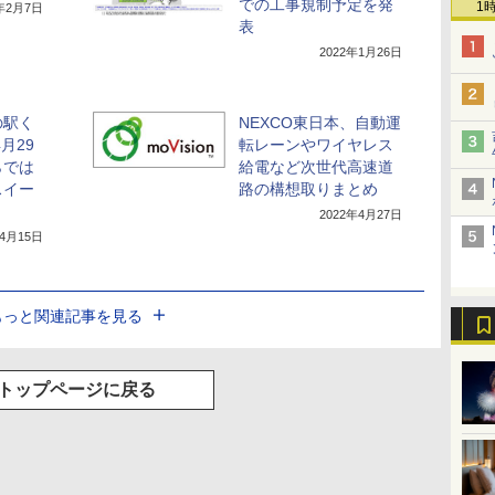
での工事規制予定を発
1
2年2月7日
表
2022年1月26日
の駅く
NEXCO東日本、自動運
月29
転レーンやワイヤレス
らでは
給電など次世代高速道
スイー
路の構想取りまとめ
2022年4月27日
年4月15日
もっと関連記事を見る
トップページに戻る