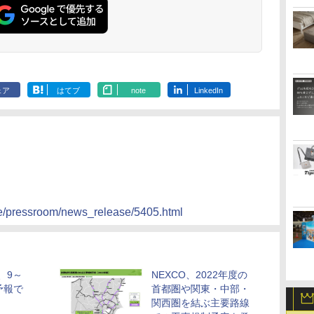
ェア
はてブ
note
LinkedIn
ate/pressroom/news_release/5405.html
、9～
NEXCO、2022年度の
予報で
首都圏や関東・中部・
関西圏を結ぶ主要路線