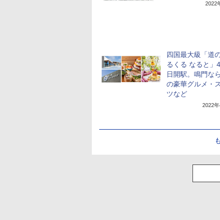
202
四国最大級「道
るくる なると」4
日開駅。鳴門な
の豪華グルメ・
ツなど
2022