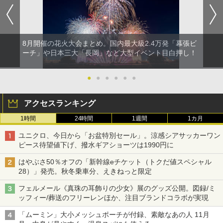
8月開催の花火大会まとめ。国内最大級2.4万発「幕張ビ
ーチ」や日本三大「長岡」など大型イベント目白押し！
●
●
●
●
●
●
アクセスランキング
1時間
24時間
1週間
1カ月
ユニクロ、今日から「お盆特別セール」。涼感シアサッカーワン
ピース待望値下げ、撥水ギアショーツは1990円に
はやぶさ50％オフの「新幹線eチケット（トクだ値スペシャル
28）」発売。秋冬乗車分、えきねっと限定
フェルメール《真珠の耳飾りの少女》展のグッズ公開。図録/ミ
ッフィー/葬送のフリーレンほか、注目ブランドコラボが実現
「ムーミン」大小メッシュポーチが付録、素敵なあの人 11月