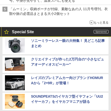
号。中身が見やすく、温泉スパにも使える
「ムーミン」収納ポーチが付録、素敵なあの人 11月号増刊。衣
類や旅の必需品まとまる大小2個セット
もっと見る
Special Site
ソニーミラーレス一眼の大特集！ 見どころ記事
まとめ
クリエイティブが作った2万円台の“小さなピュ
アオーディオスピーカー”
レイズのプレミアムカー向けブランドHOMUR
Aから「2×9R」が登場！
SOUNDPEATSのイヤカフ型イヤフォン「UU2
イヤーカフ」をイヤカフマニアが語る