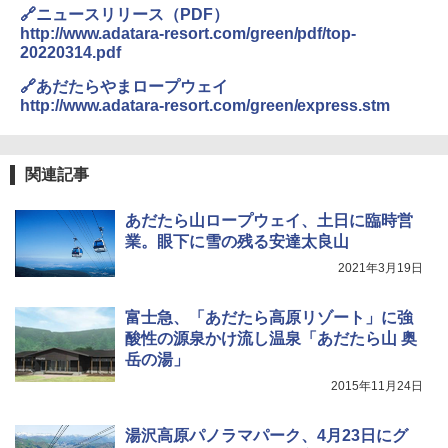
🔗ニュースリリース（PDF）
http://www.adatara-resort.com/green/pdf/top-
20220314.pdf
🔗あだたらやまロープウェイ
http://www.adatara-resort.com/green/express.stm
関連記事
あだたら山ロープウェイ、土日に臨時営
業。眼下に雪の残る安達太良山
2021年3月19日
富士急、「あだたら高原リゾート」に強
酸性の源泉かけ流し温泉「あだたら山 奥
岳の湯」
2015年11月24日
湯沢高原パノラマパーク、4月23日にグ