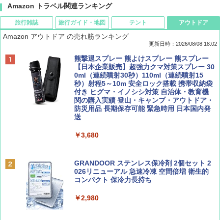
Amazon トラベル関連ランキング
旅行雑誌
旅行ガイド・地図
テント
アウトドア
Amazon アウトドア の売れ筋ランキング
更新日時：2026/08/08 18:02
BE-PAL(ビ-パル) 2026年 9 月号【特別付録:
D40 地球の歩き方 チェンマイ タイ北部の魅
[キャンパーズコレクション 山善] ポップアッ
熊撃退スプレー 熊よけスプレー 熊スプレー
SOTO ミニマル"旅"財布 ランダム2種】
力的な町 2026～2027 地球の歩き方D アジア
プテント 傘みたいに広げて畳める パッとサ
【日本企業販売】超強力クマ対策スプレー 30
ッとサンシェード キューブ フルクローズ メ
0ml（連続噴射30秒）110ml（連続噴射15
ッシュ 簡単設置 ワンタッチテント キャンプ
秒）射程5～10m 安全ロック搭載 携帯収納袋
￥1,500
￥2,079
&ハイキング カーキ PATC-150(KH)
付き ヒグマ・イノシシ対策 自治体・教育機
関の購入実績 登山・キャンプ・アウトドア・
防災用品 長期保存可能 緊急時用 日本国内発
￥6,830
送
ディズニーファン ２０２６年 ９月号 [雑
地球の歩き方 スター・ウォーズ
誌] (ＤＩＳＮＥＹ ＦＡＮ)
￥3,680
PYKES PEAK (パイクスピーク) 着替えテン
￥2,695
ト プライバシー テント 【中が透けない】 1
￥713
人用 折りたたみ 防災グッズ 災害用トイレ ビ
ーチ ピクニック ポップアップテント 携帯 簡
GRANDOOR ステンレス保冷剤 2個セット 2
易 トイレテント (グレー)
026リニューアル 急速冷凍 空間倍増 衛生的
コンパクト 保冷力長持ち
山と溪谷 2026年8月号「南アルプス大全」
A09 地球の歩き方 イタリア 2026～2027 地
￥4,980
球の歩き方A ヨーロッパ
￥2,980
￥1,540
￥2,479
ENDLESS BASE 《めざましテレビで紹介》