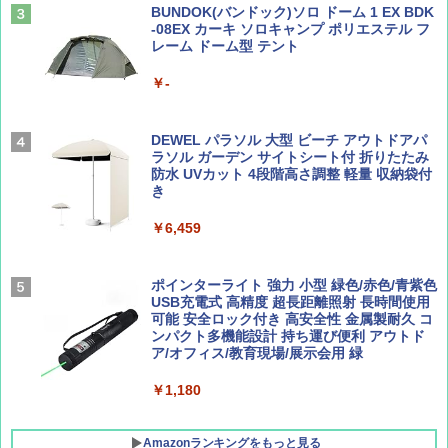
テント ワンタッチ RENEW 幅200 2-3人用 43
BUNDOK(バンドック)ソロ ドーム 1 EX BDK
500002(88859)
-08EX カーキ ソロキャンプ ポリエステル フ
レーム ドーム型 テント
Coyote No.89 特集 星野道夫 夢見る旅
A26 地球の歩き方 チェコ ポーランド スロヴ
ァキア 2026～2027 地球の歩き方A ヨーロッ
￥5,999
パ
￥-
￥1,540
￥2,277
[キャンパーズコレクション 山善] 傘みたいに
広げるだけ パッとサッとテント ブラックコ
DEWEL パラソル 大型 ビーチ アウトドアパ
ーティング フルクローズ メッシュ 3-4人用
ラソル ガーデン サイトシート付 折りたたみ
簡単設置 ポップアップテント エクルベージ
防水 UVカット 4段階高さ調整 軽量 収納袋付
AIRLINE（エアライン）2026年9月号【特
新しい日本地理 地図・統計・移動から読み
ュ(BC仕様) PATC-150B(EB)
き
集】ボーイング110周年を祝して！
解く (講談社現代新書)
￥9,990
￥6,459
￥1,760
￥1,540
[キャンパーズコレクション 山善] 傘みたいに
ポインターライト 強力 小型 緑色/赤色/青紫色
広げるだけ パッとサッとテント キューブワ
USB充電式 高精度 超長距離照射 長時間使用
イド ブラックコーティング フルクローズ メ
可能 安全ロック付き 高安全性 金属製耐久 コ
ッシュ 4人用 簡単設置 ポップアップテント P
ンパクト多機能設計 持ち運び便利 アウトド
ATCW-150B エクルベージュ
ア/オフィス/教育現場/展示会用 緑
￥-
￥1,180
Amazonランキングをもっと見る