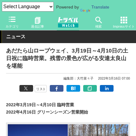
Powered by
Translate
トラベル Watch
地域
国内旅行
甲信越
カテゴリ
過去記事
検索
Impressサイト
ニュース
あだたら山ロープウェイ、3月19日～4月10日の土
日祝に臨時営業。残雪の景色が広がる安達太良山
を堪能
編集部：大竹菜々子
2022年3月16日 07:00
リスト
2022年3月19日～4月10日 臨時営業
2022年4月16日 グリーンシーズン営業開始