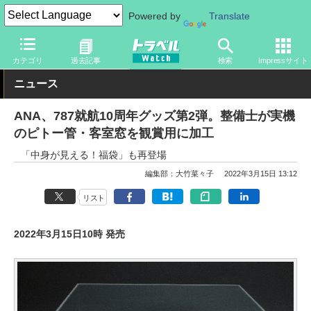
Powered by
Translate
トラベル Watch
企業・政府・官庁
国内エアライン
ANA
カテゴリ
過去記事
検索
Impressサイト
ニュース
ANA、787就航10周年グッズ第2弾。整備士が実機
のピトー管・客室窓を観賞用に加工
「中身が見える！福袋」も再登場
編集部：大竹菜々子
2022年3月15日 13:12
リスト
2022年3月15日10時 発売