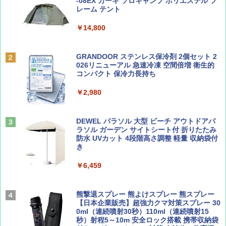
誌] (ＤＩＳＮＥＹ ＦＡＮ)
力的な町 2026～2027 地球の歩き方D アジア
プテント 傘みたいに広げて畳める パッとサ
-08EX カーキ ソロキャンプ ポリエステル フ
ッとサンシェード キューブ フルクローズ メ
レーム テント
ッシュ 簡単設置 ワンタッチテント キャンプ
￥713
￥2,079
&ハイキング カーキ PATC-150(KH)
￥14,800
￥6,831
BE-PAL(ビ-パル) 2026年 9 月号【特別付録:
A09 地球の歩き方 イタリア 2026～2027 地
GRANDOOR ステンレス保冷剤 2個セット 2
SOTO ミニマル"旅"財布 ランダム2種】
球の歩き方A ヨーロッパ
026リニューアル 急速冷凍 空間倍増 衛生的
PYKES PEAK (パイクスピーク) 着替えテン
コンパクト 保冷力長持ち
ト プライバシー テント 【中が透けない】 1
￥1,500
￥2,479
人用 折りたたみ 防災グッズ 災害用トイレ ビ
￥2,980
ーチ ピクニック ポップアップテント 携帯 簡
易 トイレテント (ブラック)
山と溪谷 2026年8月号「南アルプス大全」
地球の歩き方 スター・ウォーズ
DEWEL パラソル 大型 ビーチ アウトドアパ
￥4,980
ラソル ガーデン サイトシート付 折りたたみ
￥1,540
￥2,695
防水 UVカット 4段階高さ調整 軽量 収納袋付
き
ENDLESS BASE 《めざましテレビで紹介》
テント ワンタッチ RENEW 幅200 2-3人用 43
￥6,459
500002(88859)
Coyote No.89 特集 星野道夫 夢見る旅
A26 地球の歩き方 チェコ ポーランド スロヴ
ァキア 2026～2027 地球の歩き方A ヨーロッ
￥5,999
熊撃退スプレー 熊よけスプレー 熊スプレー
パ
￥1,540
【日本企業販売】超強力クマ対策スプレー 30
0ml（連続噴射30秒）110ml（連続噴射15
￥2,277
[キャンパーズコレクション 山善] 傘みたいに
秒）射程5～10m 安全ロック搭載 携帯収納袋