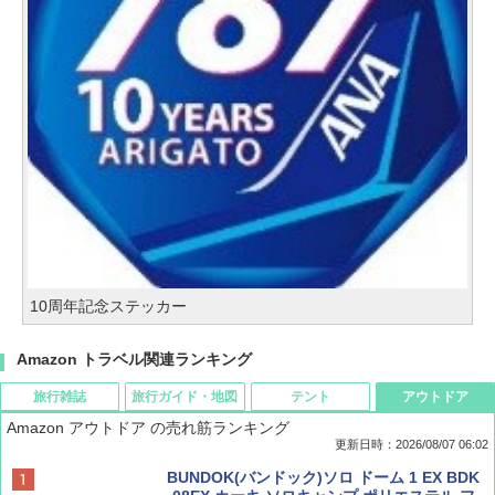
10周年記念ステッカー
Amazon トラベル関連ランキング
旅行雑誌
旅行ガイド・地図
テント
アウトドア
Amazon アウトドア の売れ筋ランキング
更新日時：2026/08/07 06:02
ディズニーファン ２０２６年 ９月号 [雑
D40 地球の歩き方 チェンマイ タイ北部の魅
[キャンパーズコレクション 山善] ポップアッ
BUNDOK(バンドック)ソロ ドーム 1 EX BDK