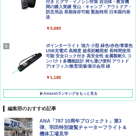
広げるだけ パッとサッとテント ブラックコ
付き ヒグマ・イノシシ対策 自治体・教育機
ーティング フルクローズ メッシュ 3-4人用
関の購入実績 登山・キャンプ・アウトドア・
簡単設置 ポップアップテント エクルベージ
防災用品 長期保存可能 緊急時用 日本国内発
AIRLINE（エアライン）2026年9月号【特
新しい日本地理 地図・統計・移動から読み
ュ(BC仕様) PATC-150B(EB)
送
集】ボーイング110周年を祝して！
解く (講談社現代新書)
￥9,990
￥3,680
￥1,760
￥1,540
[キャンパーズコレクション 山善] 傘みたいに
ポインターライト 強力 小型 緑色/赤色/青紫色
広げるだけ パッとサッとテント キューブ ブ
USB充電式 高精度 超長距離照射 長時間使用
ラックコーティング フルクローズ メッシュ 3
可能 安全ロック付き 高安全性 金属製耐久 コ
人用 簡単設置 ポップアップテント PATC-15
ンパクト多機能設計 持ち運び便利 アウトド
0B エクルベージュ
ア/オフィス/教育現場/展示会用 緑
￥10,990
￥1,180
Amazonランキングをもっと見る
編集部のおすすめ記事
ANA「787 10周年プロジェクト」第3
弾、羽田特別遊覧チャーターフライト＆
機体工場見学