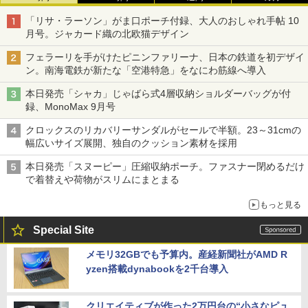
「リサ・ラーソン」がま口ポーチ付録、大人のおしゃれ手帖 10
月号。ジャカード織の北欧猫デザイン
フェラーリを手がけたピニンファリーナ、日本の鉄道を初デザイ
ン。南海電鉄が新たな「空港特急」をなにわ筋線へ導入
本日発売「シャカ」じゃばら式4層収納ショルダーバッグが付
録、MonoMax 9月号
クロックスのリカバリーサンダルがセールで半額。23～31cmの
幅広いサイズ展開、独自のクッション素材を採用
本日発売「スヌーピー」圧縮収納ポーチ。ファスナー閉めるだけ
で着替えや荷物がスリムにまとまる
もっと見る
Special Site
メモリ32GBでも予算内。産経新聞社がAMD R
yzen搭載dynabookを2千台導入
クリエイティブが作った2万円台の“小さなピュ