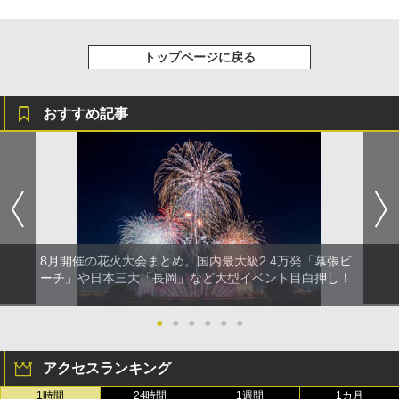
トップページに戻る
おすすめ記事
8月開催の花火大会まとめ。国内最大級2.4万発「幕張ビ
ーチ」や日本三大「長岡」など大型イベント目白押し！
●
●
●
●
●
●
アクセスランキング
1時間
24時間
1週間
1カ月