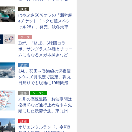
応援キャンペーン」
鉄道
はやぶさ50％オフの「新幹線
eチケット（トクだ値スペシ
ャル28）」発売。秋冬乗車
分、えきねっと限定
グッズ
Zoff、「MLB」6球団コラ
ボ。サングラス24種とチャー
ムにもなるメガネ拭きなど雑
貨24種
航空
JAL、羽田～香港線の深夜便
を9～10月限定で設定。弾丸
日帰りでも現地に19時間滞在
できる
道路
シーズン
九州の高速道路、お盆期間は
松橋ICなど通行止め端末を先
頭にした渋滞予測。東九州道
への迂回は料金調整を実施
話題
オリエンタルランド、令和8