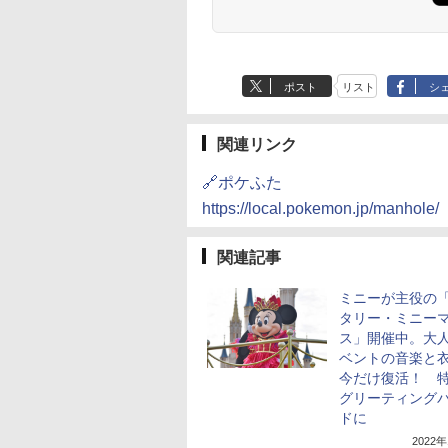
ポスト
リスト
シ
関連リンク
🔗ポケふた
https://local.pokemon.jp/manhole/
関連記事
ミニーが主役の
タリー・ミニー
ス」開催中。大
ベントの音楽と
今だけ復活！ 
グリーティング
ドに
2022