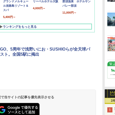
グランドメルキュー
リーベルホテル大阪
那須温泉 ホテルサン
ル淡路島リゾート＆
バレー那須
4,000円～
スパ
11,000円～
5,400円～
ランキングをもっと見る
GO、5周年で浅野いにお・SUSHIOらが全天球パ
スト。全国5駅に掲出
北陸 福井 あわら
品川プリンスホテ
舞浜ビューホテル
箱根湯本温泉 ホテ
ホテルトラスティ東
オリエンタルホテル
下呂温泉 水明館
住友不動産ホテル ヴ
東京ベイ舞浜ホテル
温泉 清風荘（北陸
ル イーストタワー
ｂｙ ＨＵＬＩＣ
ル おかだ
京ベイサイド
東京ベイ
ィラフォンテーヌグラ
ファーストリゾート
8,250円～
最大級の庭園露天風
（旧：東京ベイ舞浜
ンド東京有明
9,958円～
11,200円～
5,450円～
5,200円～
4,290円～
呂の宿 清風荘）
ホテル）
19,541円～
5,758円～
6,070円～
 検索で当サイトの記事を優先表示させる
1