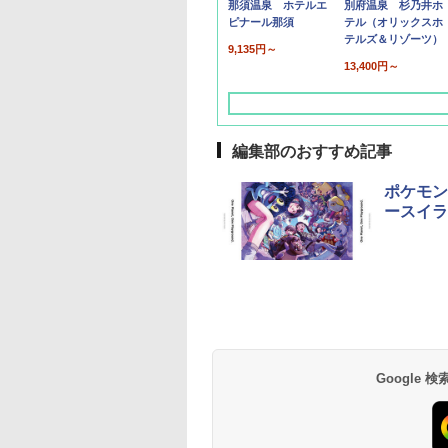
那須温泉 ホテルエ
別府温泉 杉乃井ホ
ピナール那須
テル（オリックスホ
テルズ＆リゾーツ）
9,135円～
13,400円～
編集部のおすすめ記事
ポケモン
ースイラ
草津温泉 ホテル櫻
品川プリンスホテル
グランドニッコー東
海のサウナ＆スパ
東京ドームホテル
シェラトン・グラン
井
京ベイ 舞浜
オールインクルーシ
デ・トーキョーベ
7,037円～
7,980円～
ブ 島原温泉ホテル
イ・ホテル
14,300円～
6,800円～
南風楼
10,450円～
7,950円～
Google