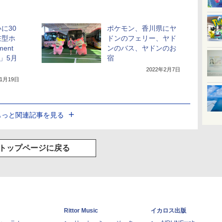
に30
ポケモン、香川県にヤ
在型ホ
ドンのフェリー、ヤド
ment
ンのバス、ヤドンのお
A」5月
宿
2022年2月7日
年1月19日
もっと関連記事を見る
トップページに戻る
Rittor Music
イカロス出版