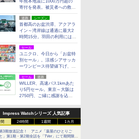
年熊本地震に1000万円超の
寄付を発表。被災者への救援
活動・復旧支援
道路
シーズン
首都高のお盆渋滞、アクアラ
イン～湾岸線は通過に最大2
時間15分。羽田の利用には
「空港西出口」の利用検討を
セール
ユニクロ、今日から「お盆特
別セール」。涼感シアサッカ
ーワンピース待望値下げ、撥
水ギアショーツは1990円に
セール
道路
WILLER、高速バス1kmあた
り5円セール。東京～大阪は
2750円、ご縁に感謝を込め
た20周年記念キャンペーン
Impress Watchシリーズ 人気記事
時間
24時間
1週間
1カ月
第3期放送記念！ アニメ「薬屋のひとりご
と」第1期・第2期全話を「TVer」にて期間限定