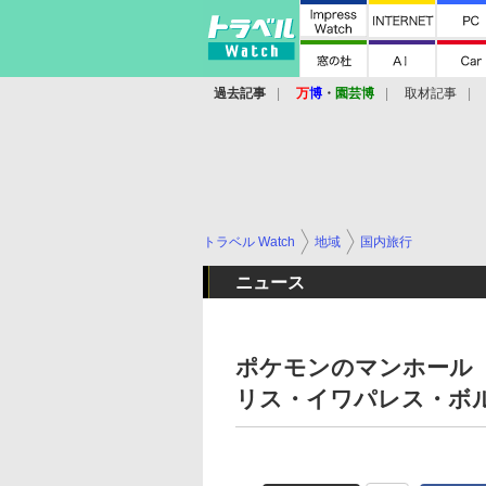
過去記事
万
博
・
園芸博
取材記事
トラベル Watch
地域
国内旅行
ニュース
ポケモンのマンホール
リス・イワパレス・ボ