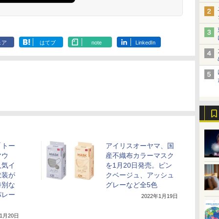
ェア
はてブ
note
LinkedIn
「トー
アイリスオーヤマ、国
マウ
産不織布カラーマスク
人気イ
を1月20日発売。ピン
衣装が
クベージュ、アッシュ
特別な
グレーなど全5色
パレー
2022年1月19日
年1月20日