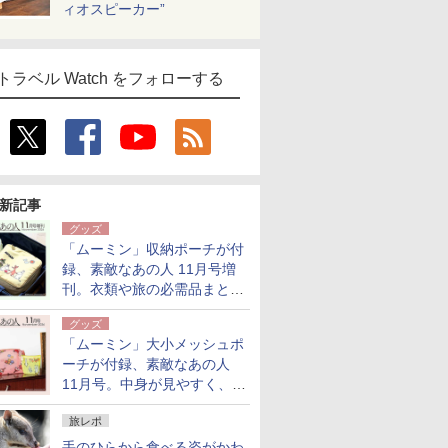
ィオスピーカー”
トラベル Watch をフォローする
新記事
グッズ
「ムーミン」収納ポーチが付
録、素敵なあの人 11月号増
刊。衣類や旅の必需品まとま
る大小2個セット
グッズ
「ムーミン」大小メッシュポ
ーチが付録、素敵なあの人
11月号。中身が見やすく、温
泉スパにも使える
旅レポ
手のひらから食べる姿がかわ