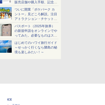
販売店舗や購入手順、記念チ
ケットも解説
ついに開業「ポケパーク カ
ントー」見どころ解説。注目
アトラクション・チケット手
配・来場前に必要な準備は？
パスポート（2025年旅券）
の新規申請をオンラインでや
ってみた。必要なものはスマ
ホとマイナカードのみ
はじめてのハワイ旅行ガイド
～せっかく行くなら隣島の秘
境も楽しみたい！～
ICE