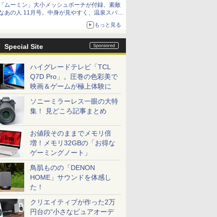
「ムーミン」大小メッシュポーチが付録、素敵
なあの人 11月号。中身が見やすく、温泉スパに
も使える
もっと見る
Special Site
ハイグレードテレビ「TCL
Q7D Pro」。圧巻の色彩美で
映画＆ゲームが極上体験に
ソニーミラーレス一眼の大特
集！ 見どころ記事まとめ
お値段そのままでメモリ倍
増！メモリ32GBの「お得な
ゲーミングノート」
鳥肌ものの「DENON
HOME」サウンドを体感し
た！
クリエイティブが作った2万
円台の“小さなピュアオーデ