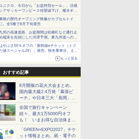
で順次無料配信開始
ユニクロ、今日から「お盆特別セール」。涼感
シアサッカーワンピース待望値下げ、撥水ギア
ショーツは1990円に
東映の歴代オープニング映像がカプセルトイ
に。全5種で8月下旬発売
九州の高速道路、お盆期間は松橋ICなど通行止
め端末を先頭にした渋滞予測。東九州道への迂
回は料金調整を実施
はやぶさ50％オフの「新幹線eチケット（トク
だ値スペシャル28）」発売。秋冬乗車分、えき
ねっと限定
もっと見る
おすすめ記事
8月開催の花火大会まとめ。
国内最大級2.4万発「幕張ビ
ーチ」や日本三大「長岡」な
ど大型イベント目白押し！
全国で旅行キャンペーン
続々、最大1万5000円オフ
も！ いまお得な自治体まと
め
「GREEN×EXPO2027」チケ
ット情報まとめ。紙・電子の