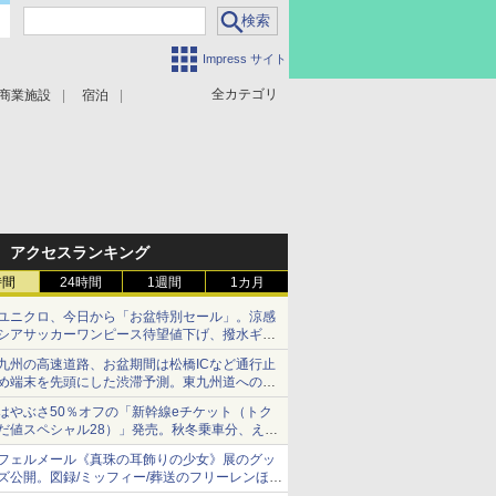
Impress サイト
全カテゴリ
商業施設
宿泊
アクセスランキング
時間
24時間
1週間
1カ月
ユニクロ、今日から「お盆特別セール」。涼感
シアサッカーワンピース待望値下げ、撥水ギア
ショーツは1990円に
九州の高速道路、お盆期間は松橋ICなど通行止
め端末を先頭にした渋滞予測。東九州道への迂
回は料金調整を実施
はやぶさ50％オフの「新幹線eチケット（トク
だ値スペシャル28）」発売。秋冬乗車分、えき
ねっと限定
フェルメール《真珠の耳飾りの少女》展のグッ
ズ公開。図録/ミッフィー/葬送のフリーレンほ
か、注目ブランドコラボが実現