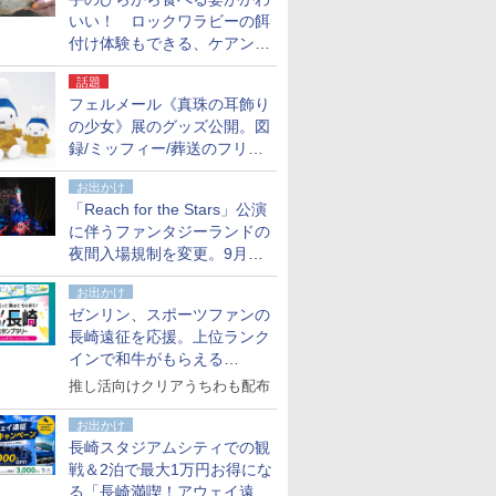
いい！ ロックワラビーの餌
付け体験もできる、ケアンズ
でアサートン高原の日本語ガ
話題
イド付きツアーに参加してみ
フェルメール《真珠の耳飾り
た
の少女》展のグッズ公開。図
録/ミッフィー/葬送のフリー
レンほか、注目ブランドコラ
お出かけ
ボが実現
「Reach for the Stars」公演
に伴うファンタジーランドの
夜間入場規制を変更。9月か
ら18時50分～20時ごろに
お出かけ
ゼンリン、スポーツファンの
長崎遠征を応援。上位ランク
インで和牛がもらえる
「GO！GO！長崎スタンプラ
推し活向けクリアうちわも配布
リー」
お出かけ
長崎スタジアムシティでの観
戦＆2泊で最大1万円お得にな
る「長崎満喫！アウェイ遠征