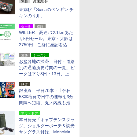
週末駅弁
連載
東京駅「Suicaのペンギン チ
キンのり弁」
セール
道路
WILLER、高速バス1kmあた
り5円セール。東京～大阪は
2750円、ご縁に感謝を込め
た20周年記念キャンペーン
道路
シーズン
お盆各地の渋滞、日付・道路
別の通過所要時間の一覧。ピ
ークは下り8日・13日、上り
14日・15日
鉄道
銀座線、平日70本・土休日
58本増発で日中の運転を3分
間隔へ短縮。丸ノ内線も池袋
～中野坂上を4分間隔に
アウトドア
本日発売「キャプテンスタッ
グ」ショルダーポーチ＆調光
サングラス付録、MonoMax