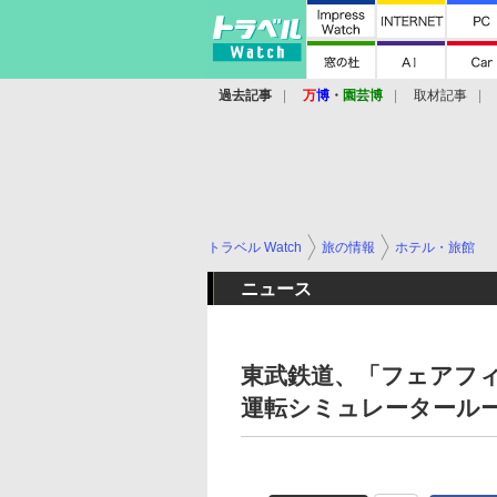
過去記事
万
博
・
園芸博
取材記事
トラベル Watch
旅の情報
ホテル・旅館
ニュース
東武鉄道、「フェアフ
運転シミュレータール