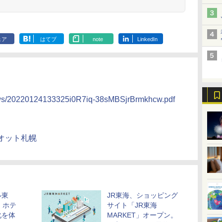
ェア
はてブ
note
LinkedIn
news/20220124133325i0R7iq-38sMBSjrBrmkhcw.pdf
オット札幌
ル東
JR東海、ショッピング
。ホテ
サイト「JR東海
化を体
MARKET」オープン。