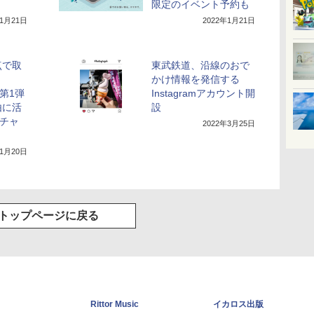
限定のイベント予約も
年1月21日
2022年1月21日
点で取
東武鉄道、沿線のおで
り
かけ情報を発信する
。第1弾
Instagramアカウント開
由に活
設
sチャ
2022年3月25日
年1月20日
トップページに戻る
Rittor Music
イカロス出版