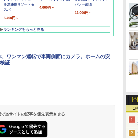
ル淡路島リゾート＆
バレー那須
4,000円～
スパ
11,000円～
5,400円～
ランキングをもっと見る
本、ワンマン運転で車両側面にカメラ。ホームの安
検証
北陸 福井 あわら
品川プリンスホテ
舞浜ビューホテル
箱根湯本温泉 ホテ
ホテルトラスティ東
オリエンタルホテル
下呂温泉 水明館
住友不動産ホテル ヴ
東京ベイ舞浜ホテル
温泉 清風荘（北陸
ル イーストタワー
ｂｙ ＨＵＬＩＣ
ル おかだ
京ベイサイド
東京ベイ
ィラフォンテーヌグラ
ファーストリゾート
8,250円～
最大級の庭園露天風
（旧：東京ベイ舞浜
ンド東京有明
9,958円～
11,200円～
5,450円～
5,200円～
4,290円～
1
呂の宿 清風荘）
ホテル）
19,541円～
5,758円～
6,070円～
 検索で当サイトの記事を優先表示させる