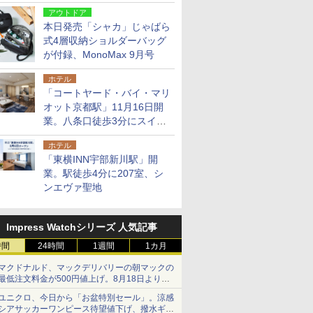
9月号増刊
アウトドア
本日発売「シャカ」じゃばら
式4層収納ショルダーバッグ
が付録、MonoMax 9月号
ホテル
「コートヤード・バイ・マリ
オット京都駅」11月16日開
業。八条口徒歩3分にスイー
ト含む全270室、ダイニング
ホテル
も併設
「東横INN宇部新川駅」開
業。駅徒歩4分に207室、シ
ンエヴァ聖地
Impress Watchシリーズ 人気記事
時間
24時間
1週間
1カ月
マクドナルド、マックデリバリーの朝マックの
最低注文料金が500円値上げ。8月18日より
1,500円から受付
ユニクロ、今日から「お盆特別セール」。涼感
シアサッカーワンピース待望値下げ、撥水ギア