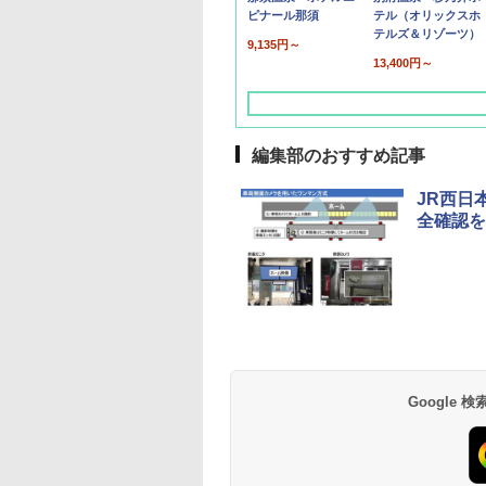
ピナール那須
テル（オリックスホ
テルズ＆リゾーツ）
9,135円～
13,400円～
編集部のおすすめ記事
JR西日
全確認を
草津温泉 ホテル櫻
品川プリンスホテル
グランドニッコー東
海のサウナ＆スパ
東京ドームホテル
シェラトン・グラン
井
京ベイ 舞浜
オールインクルーシ
デ・トーキョーベ
7,037円～
7,980円～
ブ 島原温泉ホテル
イ・ホテル
14,300円～
6,800円～
南風楼
10,450円～
7,950円～
Google