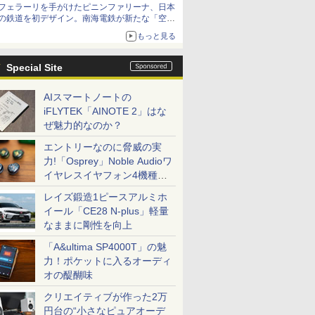
フェラーリを手がけたピニンファリーナ、日本
の鉄道を初デザイン。南海電鉄が新たな「空港
特急」をなにわ筋線へ導入
もっと見る
Special Site
AIスマートノートの
iFLYTEK「AINOTE 2」はな
ぜ魅力的なのか？
エントリーなのに脅威の実
力!「Osprey」Noble Audioワ
イヤレスイヤフォン4機種を
一気に聴く
レイズ鍛造1ピースアルミホ
イール「CE28 N-plus」軽量
なままに剛性を向上
「A&ultima SP4000T」の魅
力！ポケットに入るオーディ
オの醍醐味
クリエイティブが作った2万
円台の“小さなピュアオーデ