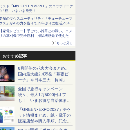
ショーツは1990円に
ミスド「Mrs. GREEN APPLE」のコラボドーナ
ツ4種、いよいよ発売！
老舗のマウスユーティリティ「チューチューマ
ウス」がAIの力を借りて15年ぶりに復活／64bit
化、Windows 10/11、「Chrome」も走り回
【家電レビュー】手ごわい雑草との戦い、コメ
る。復活記念で2026年末まで500円
リの草刈機で完全勝利 掃除機感覚で使えた
もっと見る
おすすめ記事
8月開催の花火大会まとめ。
国内最大級2.4万発「幕張ビ
ーチ」や日本三大「長岡」な
ど大型イベント目白押し！
全国で旅行キャンペーン
続々、最大1万5000円オフ
も！ いまお得な自治体まと
め
「GREEN×EXPO2027」チケ
ット情報まとめ。紙・電子の
販売店舗や購入手順、記念チ
ケットも解説