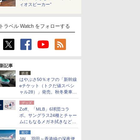
ィオスピーカー”
トラベル Watch をフォローする
新記事
鉄道
はやぶさ50％オフの「新幹線
eチケット（トクだ値スペシ
ャル28）」発売。秋冬乗車
分、えきねっと限定
グッズ
Zoff、「MLB」6球団コラ
ボ。サングラス24種とチャー
ムにもなるメガネ拭きなど雑
貨24種
航空
JAL、羽田～香港線の深夜便