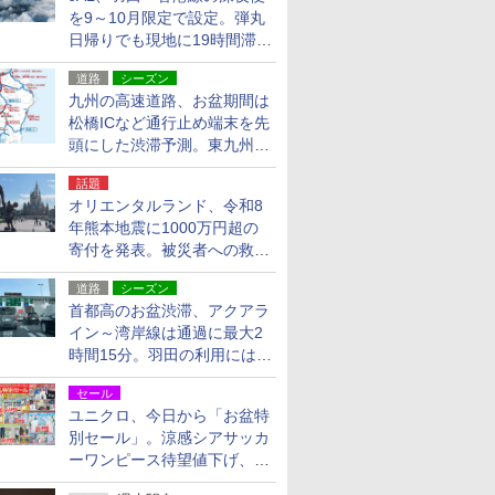
を9～10月限定で設定。弾丸
日帰りでも現地に19時間滞在
できる
道路
シーズン
九州の高速道路、お盆期間は
松橋ICなど通行止め端末を先
頭にした渋滞予測。東九州道
への迂回は料金調整を実施
話題
オリエンタルランド、令和8
年熊本地震に1000万円超の
寄付を発表。被災者への救援
活動・復旧支援
道路
シーズン
首都高のお盆渋滞、アクアラ
イン～湾岸線は通過に最大2
時間15分。羽田の利用には
「空港西出口」の利用検討を
セール
ユニクロ、今日から「お盆特
別セール」。涼感シアサッカ
ーワンピース待望値下げ、撥
水ギアショーツは1990円に