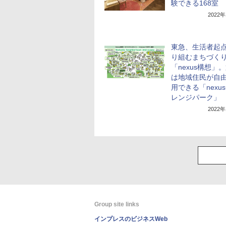
験できる168室
2022
東急、生活者起
り組むまちづく
「nexus構想」
は地域住民が自
用できる「nexu
レンジパーク」
2022
Group site links
インプレスのビジネスWeb