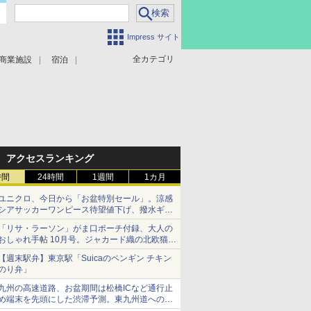
Impress サイト
全カテゴリ
商業施設
宿泊
アクセスランキング
時間
24時間
1週間
1カ月
ユニクロ、今日から「お盆特別セール」。涼感
シアサッカーワンピース待望値下げ、撥水ギア
ショーツは1990円に
「リサ・ラーソン」がま口ポーチ付録、大人の
おしゃれ手帖 10月号。ジャカード織の北欧猫デ
ザイン
【週末駅弁】東京駅「Suicaのペンギン チキン
のり弁」
九州の高速道路、お盆期間は松橋ICなど通行止
め端末を先頭にした渋滞予測。東九州道への迂
回は料金調整を実施