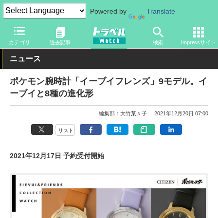
Powered by
Translate
トラベル Watch
旅のアイテム
ガジェット
その他
カテゴリ
過去記事
検索
Impressサイト
ニュース
ポケモン腕時計「イーブイフレンズ」9モデル。イ
ーブイと8種の進化形
編集部：大竹菜々子
2021年12月20日 07:00
リスト
2021年12月17日 予約受付開始