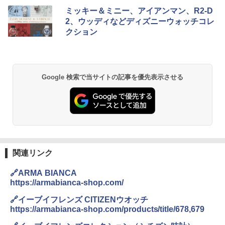
[キャンパーズコレクション 山善] ポップアッ
熊撃退スプレー 熊よけスプレー 熊スプレー
ミッキー＆ミニー、アイアンマン、R2-D
プテント 傘みたいに広げて畳める パッとサ
【日本企業販売】超強力クマ対策スプレー 30
2、ウッディなどディズニーウォッチコレ
ッとサンシェード キューブ フルクローズ メ
0ml（連続噴射30秒）110ml（連続噴射15
クション
ッシュ 簡単設置 ワンタッチテント キャンプ
秒）射程5～10m 安全ロック搭載 携帯収納袋
&ハイキング カーキ PATC-150(KH)
付き ヒグマ・イノシシ対策 自治体・教育機
関の購入実績 登山・キャンプ・アウトドア・
防災用品 長期保存可能 緊急時用 日本国内発
￥6,830
送
Google 検索で当サイトの記事を優先表示させる
￥3,680
PYKES PEAK (パイクスピーク) 着替えテン
ト プライバシー テント 【中が透けない】 1
人用 折りたたみ 防災グッズ 災害用トイレ ビ
ーチ ピクニック ポップアップテント 携帯 簡
GRANDOOR ステンレス保冷剤 2個セット 2
易 トイレテント (グレー)
026リニューアル 急速冷凍 空間倍増 衛生的
コンパクト 保冷力長持ち
￥4,980
￥2,980
関連リンク
ENDLESS BASE 《めざましテレビで紹介》
🔗ARMA BIANCA
テント ワンタッチ RENEW 幅200 2-3人用 43
BUNDOK(バンドック)ソロ ドーム 1 EX BDK
https://armabianca-shop.com/
500002(88859)
-08EX カーキ ソロキャンプ ポリエステル フ
レーム ドーム型 テント
🔗イーブイフレンズ CITIZENウオッチ
￥5,999
https://armabianca-shop.com/products/title/678,679
￥-