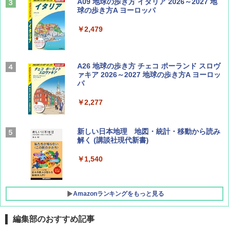
山と溪谷 2026年8月号「南アルプス大全」
A09 地球の歩き方 イタリア 2026～2027 地
球の歩き方A ヨーロッパ
￥1,540
￥2,479
Coyote No.89 特集 星野道夫 夢見る旅
A26 地球の歩き方 チェコ ポーランド スロヴ
ァキア 2026～2027 地球の歩き方A ヨーロッ
パ
￥1,540
￥2,277
AIRLINE（エアライン）2026年9月号【特
新しい日本地理 地図・統計・移動から読み
集】ボーイング110周年を祝して！
解く (講談社現代新書)
￥1,760
￥1,540
Amazonランキングをもっと見る
編集部のおすすめ記事