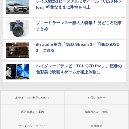
レイズ鍛造1ピースアルミホイール「CE28 N-p
lus」軽量なままに剛性を向上
ソニーミラーレス一眼の大特集！ 見どころ記事
まとめ
iFi audio主力「NEO Stream 3」「NEO iDSD
3」に迫る
ハイグレードテレビ「TCL Q7D Pro」。圧巻の
色彩美で映画＆ゲームが極上体験に
本サイトのご利用について
お問い合わせ
広告掲載のご案内
編集部へのご連絡
プライバシーポリシー
会社概要