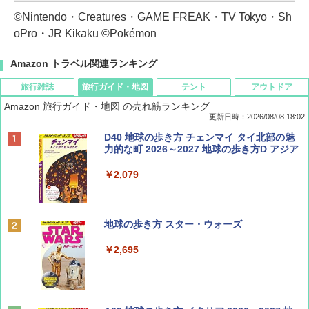
©Nintendo・Creatures・GAME FREAK・TV Tokyo・Sh
oPro・JR Kikaku ©Pokémon
Amazon トラベル関連ランキング
旅行雑誌
旅行ガイド・地図
テント
アウトドア
Amazon 旅行ガイド・地図 の売れ筋ランキング
更新日時：2026/08/08 18:02
BE-PAL(ビ-パル) 2026年 9 月号【特別付録:
D40 地球の歩き方 チェンマイ タイ北部の魅
SOTO ミニマル"旅"財布 ランダム2種】
力的な町 2026～2027 地球の歩き方D アジア
￥1,500
￥2,079
ディズニーファン ２０２６年 ９月号 [雑
地球の歩き方 スター・ウォーズ
誌] (ＤＩＳＮＥＹ ＦＡＮ)
￥2,695
￥713