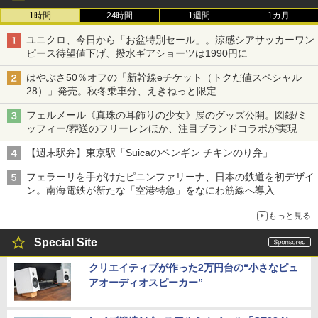
1時間
24時間
1週間
1カ月
ユニクロ、今日から「お盆特別セール」。涼感シアサッカーワン
ピース待望値下げ、撥水ギアショーツは1990円に
はやぶさ50％オフの「新幹線eチケット（トクだ値スペシャル
28）」発売。秋冬乗車分、えきねっと限定
フェルメール《真珠の耳飾りの少女》展のグッズ公開。図録/ミ
ッフィー/葬送のフリーレンほか、注目ブランドコラボが実現
【週末駅弁】東京駅「Suicaのペンギン チキンのり弁」
フェラーリを手がけたピニンファリーナ、日本の鉄道を初デザイ
ン。南海電鉄が新たな「空港特急」をなにわ筋線へ導入
もっと見る
Special Site
クリエイティブが作った2万円台の“小さなピュ
アオーディオスピーカー”