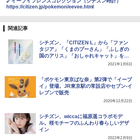
🔗イーブイフレンズコレクション（シチズン時計）
[キャンパーズコレクション 山善] 傘みたいに
https://citizen.jp/pokemon/eevee.html
広げるだけ パッとサッとテント ブラックコ
DEWEL パラソル 大型 ビーチ アウトドアパ
ーティング フルクローズ メッシュ 3-4人用
ラソル ガーデン サイトシート付 折りたたみ
簡単設置 ポップアップテント エクルベージ
防水 UVカット 4段階高さ調整 軽量 収納袋付
ュ(BC仕様) PATC-150B(EB)
き
関連記事
￥9,990
￥6,459
シチズン、「CITIZEN L」から「ファン
タジア」「くまのプーさん」「ふしぎの
国のアリス」「おしゃれキャット」を表
[キャンパーズコレクション 山善] 傘みたいに
ポインターライト 強力 小型 緑色/赤色/青紫色
広げるだけ パッとサッとテント キューブワ
USB充電式 高精度 超長距離照射 長時間使用
現したモデル1月28日発売
2021年1月6日
イド ブラックコーティング フルクローズ メ
可能 安全ロック付き 高安全性 金属製耐久 コ
ッシュ 4人用 簡単設置 ポップアップテント P
ンパクト多機能設計 持ち運び便利 アウトド
ATCW-150B エクルベージュ
ア/オフィス/教育現場/展示会用 緑
「ポケモン東京ばな奈」第2弾で「イーブ
イ」登場。JR東京駅の常設店やセブン-イ
￥-
￥1,180
レブンで販売
2020年12月22日
シチズン、wiccaに福原遥コラボモデ
ル。桜モチーフのふんわり春らしいデザ
イン
2022年2月9日