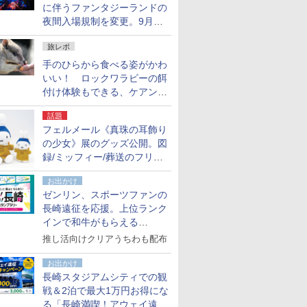
に伴うファンタジーランドの
夜間入場規制を変更。9月か
ら18時50分～20時ごろに
旅レポ
手のひらから食べる姿がかわ
いい！ ロックワラビーの餌
付け体験もできる、ケアンズ
でアサートン高原の日本語ガ
話題
イド付きツアーに参加してみ
フェルメール《真珠の耳飾り
た
の少女》展のグッズ公開。図
録/ミッフィー/葬送のフリー
レンほか、注目ブランドコラ
お出かけ
ボが実現
ゼンリン、スポーツファンの
長崎遠征を応援。上位ランク
インで和牛がもらえる
「GO！GO！長崎スタンプラ
推し活向けクリアうちわも配布
リー」
お出かけ
長崎スタジアムシティでの観
戦＆2泊で最大1万円お得にな
る「長崎満喫！アウェイ遠征