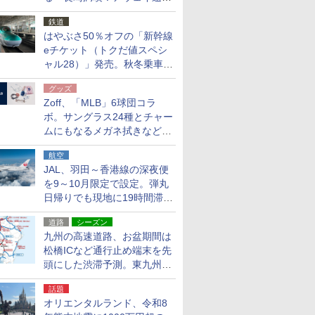
応援キャンペーン」
鉄道
はやぶさ50％オフの「新幹線
eチケット（トクだ値スペシ
ャル28）」発売。秋冬乗車
分、えきねっと限定
グッズ
Zoff、「MLB」6球団コラ
ボ。サングラス24種とチャー
ムにもなるメガネ拭きなど雑
貨24種
航空
JAL、羽田～香港線の深夜便
を9～10月限定で設定。弾丸
日帰りでも現地に19時間滞在
できる
道路
シーズン
九州の高速道路、お盆期間は
松橋ICなど通行止め端末を先
頭にした渋滞予測。東九州道
への迂回は料金調整を実施
話題
オリエンタルランド、令和8