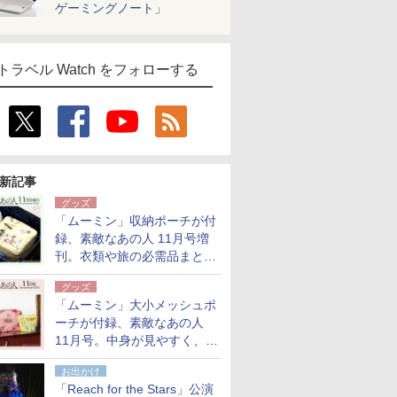
ゲーミングノート」
トラベル Watch をフォローする
新記事
グッズ
「ムーミン」収納ポーチが付
録、素敵なあの人 11月号増
刊。衣類や旅の必需品まとま
る大小2個セット
グッズ
「ムーミン」大小メッシュポ
ーチが付録、素敵なあの人
11月号。中身が見やすく、温
泉スパにも使える
お出かけ
「Reach for the Stars」公演