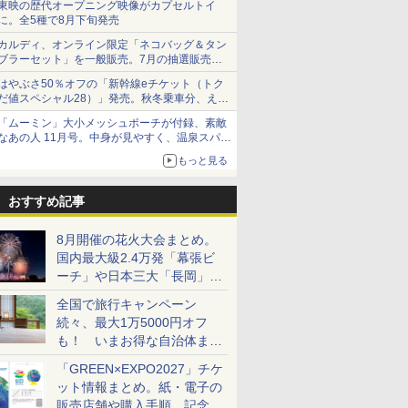
東映の歴代オープニング映像がカプセルトイ
に。全5種で8月下旬発売
カルディ、オンライン限定「ネコバッグ＆タン
ブラーセット」を一般販売。7月の抽選販売の
当選無効分
はやぶさ50％オフの「新幹線eチケット（トク
だ値スペシャル28）」発売。秋冬乗車分、えき
ねっと限定
「ムーミン」大小メッシュポーチが付録、素敵
なあの人 11月号。中身が見やすく、温泉スパに
も使える
もっと見る
おすすめ記事
8月開催の花火大会まとめ。
国内最大級2.4万発「幕張ビ
ーチ」や日本三大「長岡」な
ど大型イベント目白押し！
全国で旅行キャンペーン
続々、最大1万5000円オフ
も！ いまお得な自治体まと
め
「GREEN×EXPO2027」チケ
ット情報まとめ。紙・電子の
販売店舗や購入手順、記念チ