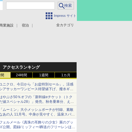
Impress サイト
全カテゴリ
商業施設
宿泊
アクセスランキング
時間
24時間
1週間
1カ月
ユニクロ、今日から「お盆特別セール」。涼感
シアサッカーワンピース待望値下げ、撥水ギア
ショーツは1990円に
はやぶさ50％オフの「新幹線eチケット（トク
だ値スペシャル28）」発売。秋冬乗車分、えき
ねっと限定
「ムーミン」大小メッシュポーチが付録、素敵
なあの人 11月号。中身が見やすく、温泉スパに
も使える
フェルメール《真珠の耳飾りの少女》展のグッ
ズ公開。図録/ミッフィー/葬送のフリーレンほ
か、注目ブランドコラボが実現