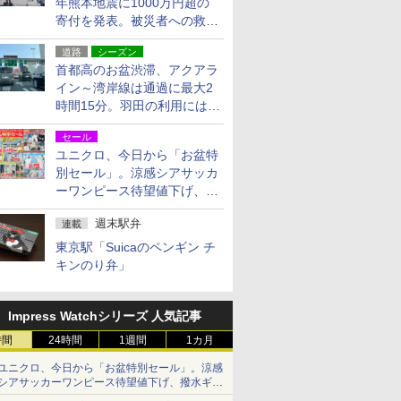
年熊本地震に1000万円超の
寄付を発表。被災者への救援
活動・復旧支援
道路
シーズン
首都高のお盆渋滞、アクアラ
イン～湾岸線は通過に最大2
時間15分。羽田の利用には
「空港西出口」の利用検討を
セール
ユニクロ、今日から「お盆特
別セール」。涼感シアサッカ
ーワンピース待望値下げ、撥
水ギアショーツは1990円に
週末駅弁
連載
東京駅「Suicaのペンギン チ
キンのり弁」
Impress Watchシリーズ 人気記事
時間
24時間
1週間
1カ月
ユニクロ、今日から「お盆特別セール」。涼感
シアサッカーワンピース待望値下げ、撥水ギア
ショーツは1990円に