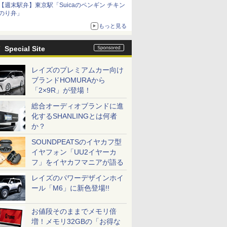
【週末駅弁】東京駅「Suicaのペンギン チキン
のり弁」
もっと見る
Special Site
レイズのプレミアムカー向け
ブランドHOMURAから
「2×9R」が登場！
総合オーディオブランドに進
化するSHANLINGとは何者
か？
SOUNDPEATSのイヤカフ型
イヤフォン「UU2イヤーカ
フ」をイヤカフマニアが語る
レイズのパワーデザインホイ
ール「M6」に新色登場!!
お値段そのままでメモリ倍
増！メモリ32GBの「お得な