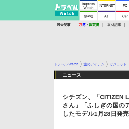
過去記事
万
博
・
園芸博
取材記事
トラベル Watch
旅のアイテム
ガジェット
ニュース
シチズン、「CITIZE
さん」「ふしぎの国の
したモデル1月28日発売