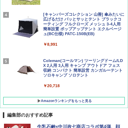
￥2,695
￥1,760
[キャンパーズコレクション 山善] 傘みたいに
広げるだけ パッとサッとテント ブラックコ
ーティング フルクローズ メッシュ 3-4人用
簡単設置 ポップアップテント エクルベージ
BE-PAL(ビ-パル) 2026年 9 月号【特別付録:
新しい日本地理 地図・統計・移動から読み
ュ(BC仕様) PATC-150B(EB)
SOTO ミニマル"旅"財布 ランダム2種】
解く (講談社現代新書)
￥8,991
￥1,500
￥1,540
Coleman(コールマン) ツーリングドーム/LD
X 2人用 3人用 キャンプ アウトドア フェス
収納 コンパクト 簡単設営 カンガルーテント
ソロキャンプ ソロテント
￥20,718
Amazonランキングをもっと見る
編集部のおすすめ記事
BUNDOK(バンドック)ソロ ドーム 1 EX BDK
牛乳石鹸×中川政七商店コラボ第4弾、顔