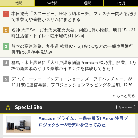
1時間
24時間
1週間
1カ月
本日発売「スヌーピー」圧縮収納ポーチ。ファスナー閉めるだけ
で着替えや荷物がスリムにまとまる
名神 大津SA「びわ湖大花火大会」開催に伴い閉鎖。明日15～21
時は店舗・トイレ・駐車場の利用不可
熊本の高速道路、九州道 松橋IC～えびのICなどの一般車両通行
再開は8月後半見込み
群馬・水上温泉に「大江戸温泉物語Premium 松乃井」開業。1万
坪の庭園湯めぐり＆豪華バイキングを体験してきた！
ディズニーシー「インディ・ジョーンズ・アドベンチャー」が
11月末に運営再開。プロジェクションマッピングを追加、DPA
は1500円
もっと見る
Special Site
Amazon プライムデー過去最安! Anker注目プ
ロジェクター3モデルを使ってみた