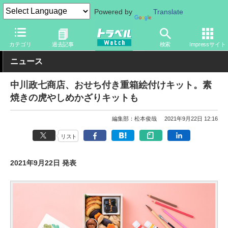
Powered by
Translate
トラベル Watch
旅のアイテム
その他
カテゴリ
過去記事
検索
Impressサイト
ニュース
中川政七商店、おせち付き重箱絵付けキット。素
焼きの虎やしめかざりキットも
編集部：松本俊哉
2021年9月22日 12:16
リスト
2021年9月22日 発表