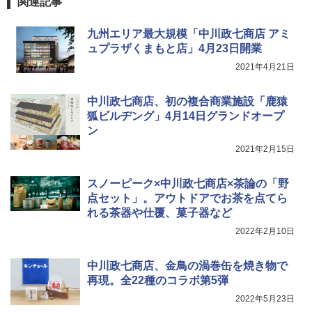
関連記事
ア/オフィス/教育現場/展示会用 緑
￥1,180
九州エリア最大規模「中川政七商店 アミ
ュプラザくまもと店」4月23日開業
2021年4月21日
電動エアーポンプ SUP用 20PSI 電動ポンプ
ゴムボート 空気入れ 空気抜き 自動停止 過熱
保護 日光可読lcd 7種類ノズル付き
中川政七商店、初の複合商業施設「鹿猿
狐ビルヂング」4月14日グランドオープ
￥7,299
ン
2021年2月15日
スノーピーク×中川政七商店×茶論の「野
点セット」。アウトドアでお茶を点てら
れる茶器や仕覆、菓子器など
2022年2月10日
中川政七商店、金鳥の渦巻缶を焼き物で
再現。全22種のコラボ第5弾
2022年5月23日