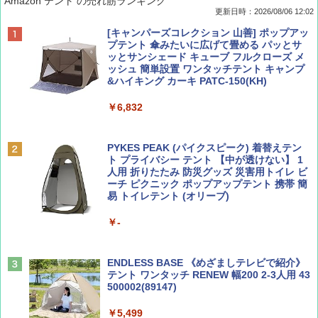
Amazon テント の売れ筋ランキング
更新日時：2026/08/06 12:02
ディズニーファン ２０２６年 ９月号 [雑
D40 地球の歩き方 チェンマイ タイ北部の魅
[キャンパーズコレクション 山善] ポップアッ
誌] (ＤＩＳＮＥＹ ＦＡＮ)
力的な町 2026～2027 地球の歩き方D アジア
プテント 傘みたいに広げて畳める パッとサ
ッとサンシェード キューブ フルクローズ メ
ッシュ 簡単設置 ワンタッチテント キャンプ
￥713
￥2,079
&ハイキング カーキ PATC-150(KH)
￥6,832
Coyote No.89 特集 星野道夫 夢見る旅
A09 地球の歩き方 イタリア 2026～2027 地
球の歩き方A ヨーロッパ
PYKES PEAK (パイクスピーク) 着替えテン
￥1,540
ト プライバシー テント 【中が透けない】 1
￥2,479
人用 折りたたみ 防災グッズ 災害用トイレ ビ
ーチ ピクニック ポップアップテント 携帯 簡
易 トイレテント (オリーブ)
山と溪谷 2026年8月号「南アルプス大全」
A26 地球の歩き方 チェコ ポーランド スロヴ
￥-
ァキア 2026～2027 地球の歩き方A ヨーロッ
パ
￥1,540
￥2,277
ENDLESS BASE 《めざましテレビで紹介》
テント ワンタッチ RENEW 幅200 2-3人用 43
500002(89147)
AIRLINE（エアライン）2026年9月号【特
地球の歩き方 スター・ウォーズ
集】ボーイング110周年を祝して！
￥5,499