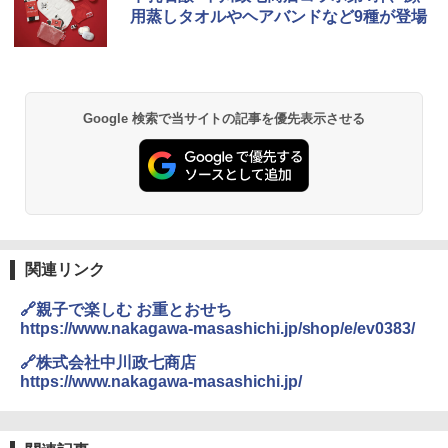
-08EX カーキ ソロキャンプ ポリエステル フ
用蒸しタオルやヘアバンドなど9種が登場
レーム テント
￥14,800
GRANDOOR ステンレス保冷剤 2個セット 2
Google 検索で当サイトの記事を優先表示させる
026リニューアル 急速冷凍 空間倍増 衛生的
コンパクト 保冷力長持ち
￥2,980
DEWEL パラソル 大型 ビーチ アウトドアパ
ラソル ガーデン サイトシート付 折りたたみ
関連リンク
防水 UVカット 4段階高さ調整 軽量 収納袋付
き
🔗親子で楽しむ お重とおせち
https://www.nakagawa-masashichi.jp/shop/e/ev0383/
￥6,459
🔗株式会社中川政七商店
https://www.nakagawa-masashichi.jp/
ポインターライト 強力 小型 緑色/赤色/青紫色
USB充電式 高精度 超長距離照射 長時間使用
可能 安全ロック付き 高安全性 金属製耐久 コ
ンパクト多機能設計 持ち運び便利 アウトド