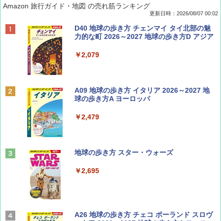
Amazon 旅行ガイド・地図 の売れ筋ランキング
更新日時：2026/08/07 00:02
ディズニーファン ２０２６年 ９月号 [雑
D40 地球の歩き方 チェンマイ タイ北部の魅
誌] (ＤＩＳＮＥＹ ＦＡＮ)
力的な町 2026～2027 地球の歩き方D アジア
￥713
￥2,079
BE-PAL(ビ-パル) 2026年 9 月号【特別付録:
A09 地球の歩き方 イタリア 2026～2027 地
SOTO ミニマル"旅"財布 ランダム2種】
球の歩き方A ヨーロッパ
￥1,500
￥2,479
山と溪谷 2026年8月号「南アルプス大全」
地球の歩き方 スター・ウォーズ
￥1,540
￥2,695
Coyote No.89 特集 星野道夫 夢見る旅
A26 地球の歩き方 チェコ ポーランド スロヴ