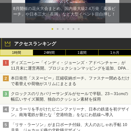
8月開催の花火大会まとめ。国内最大級2.4万発「幕張ビ
ーチ」や日本三大「長岡」など大型イベント目白押し！
●
●
●
●
●
●
アクセスランキング
1時間
24時間
1週間
1カ月
ディズニーシー「インディ・ジョーンズ・アドベンチャー」が
11月末に運営再開。プロジェクションマッピングを追加、DPA
は1500円
本日発売「スヌーピー」圧縮収納ポーチ。ファスナー閉めるだけ
で着替えや荷物がスリムにまとまる
クロックスのリカバリーサンダルがセールで半額。23～31cmの
幅広いサイズ展開、独自のクッション素材を採用
フェラーリを手がけたピニンファリーナ、日本の鉄道を初デザイ
ン。南海電鉄が新たな「空港特急」をなにわ筋線へ導入
「リサ・ラーソン」がま口ポーチ付録、大人のおしゃれ手帖 10
月号。ジャカード織の北欧猫デザイン