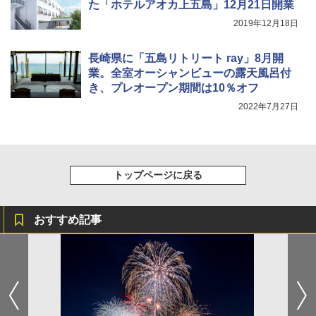
た「ホテルアオカ上五島」12月21日開業
2019年12月18日
[キャンパーズコレクション 山善] 傘みたいに
着替えテント トイレテント 透けない【換気
広げるだけ パッとサッとテント キューブワ
通気窓付き】収納袋付き UVカット 防水 防災
イドプラス ブラックコーティング フルクロ
コンパクト iimono117 (ブルー)
長崎県に「五島リトリート ray」8月開
ーズ メッシュ 5人用 簡単設置 ポップアップ
業。全室オーシャンビューの露天風呂付
テント PATCW-200B エクルベージュ
￥3,080
き、プレオープン期間は10％オフ
￥15,990
2022年7月27日
トップページに戻る
おすすめ記事