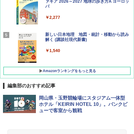
ァキア 2026～2027 地球の歩き方A ヨーロッ
パ
￥1,540
￥2,277
AIRLINE（エアライン）2026年9月号【特
新しい日本地理 地図・統計・移動から読み
集】ボーイング110周年を祝して！
解く (講談社現代新書)
￥1,760
￥1,540
Amazonランキングをもっと見る
編集部のおすすめ記事
[キャンパーズコレクション 山善] ポップアッ
BUNDOK(バンドック)ソロ ドーム 1 EX BDK
岡山県・玉野競輪場にスタジアム一体型
プテント 傘みたいに広げて畳める パッとサ
-08EX カーキ ソロキャンプ ポリエステル フ
ホテル「KEIRIN HOTEL 10」。バンクビ
ッとサンシェード キューブ フルクローズ メ
レーム テント
ューで客室から観戦
ッシュ 簡単設置 ワンタッチテント キャンプ
&ハイキング カーキ PATC-150(KH)
￥14,800
￥6,831
GRANDOOR ステンレス保冷剤 2個セット 2