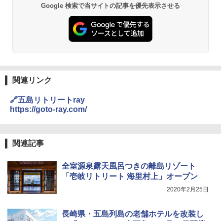
Google 検索で当サイトの記事を優先表示させる
026リニューアル 急速冷凍 空間倍増 衛生的
PYKES PEAK (パイクスピーク) 着替えテン
コンパクト 保冷力長持ち
ト プライバシー テント 【中が透けない】 1
人用 折りたたみ 防災グッズ 災害用トイレ ビ
￥2,980
ーチ ピクニック ポップアップテント 携帯 簡
易 トイレテント (ブラック)
DEWEL パラソル 大型 ビーチ アウトドアパ
￥4,980
ラソル ガーデン サイトシート付 折りたたみ
防水 UVカット 4段階高さ調整 軽量 収納袋付
関連リンク
き
ENDLESS BASE 《めざましテレビで紹介》
🔗五島リトリートray
テント ワンタッチ RENEW 幅200 2-3人用 43
￥6,999
https://goto-ray.com/
500002(88859)
￥5,999
熊撃退スプレー 熊よけスプレー 熊スプレー
【日本企業販売】超強力クマ対策スプレー 30
関連記事
0ml（連続噴射30秒）110ml（連続噴射15
[キャンパーズコレクション 山善] 傘みたいに
秒）射程5～10m 安全ロック搭載 携帯収納袋
全室源泉露天風呂つきの離島リゾート
広げるだけ パッとサッとテント ブラックコ
付き ヒグマ・イノシシ対策 自治体・教育機
ーティング フルクローズ メッシュ 3-4人用
関の購入実績 登山・キャンプ・アウトドア・
「壱岐リトリート 海里村上」オープン
簡単設置 ポップアップテント エクルベージ
防災用品 長期保存可能 緊急時用 日本国内発
2020年2月25日
ュ(BC仕様) PATC-150B(EB)
送
￥9,990
￥3,680
長崎県・五島列島の老舗ホテルを改装し