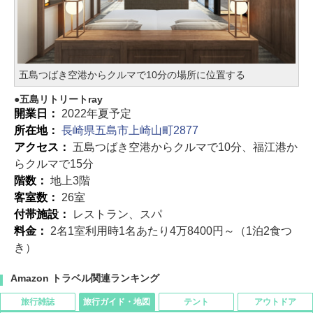
五島つばき空港からクルマで10分の場所に位置する
五島リトリートray
開業日：
2022年夏予定
所在地：
長崎県五島市上崎山町2877
アクセス：
五島つばき空港からクルマで10分、福江港か
らクルマで15分
階数：
地上3階
客室数：
26室
付帯施設：
レストラン、スパ
料金：
2名1室利用時1名あたり4万8400円～（1泊2食つ
き）
Amazon トラベル関連ランキング
旅行雑誌
旅行ガイド・地図
テント
アウトドア