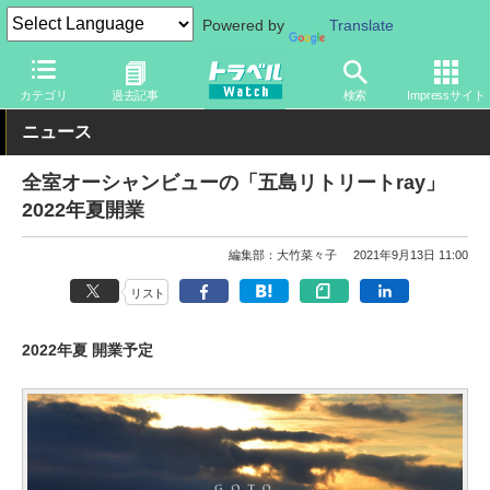
Powered by
Translate
トラベル Watch
地域
国内旅行
九州
カテゴリ
過去記事
検索
Impressサイト
ニュース
全室オーシャンビューの「五島リトリートray」
2022年夏開業
編集部：大竹菜々子
2021年9月13日 11:00
リスト
2022年夏 開業予定