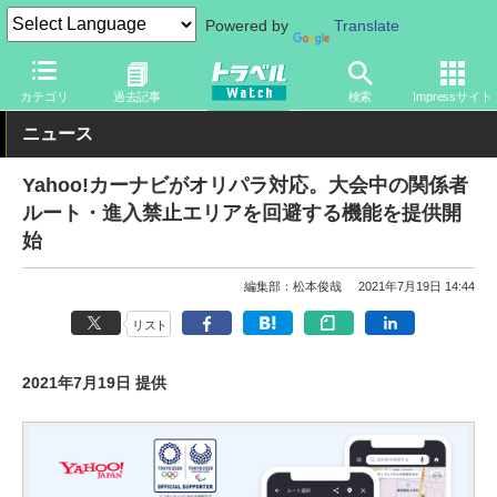
Powered by
Translate
トラベル Watch
旅の方法
クルマ旅
カテゴリ
過去記事
検索
Impressサイト
ニュース
Yahoo!カーナビがオリパラ対応。大会中の関係者
ルート・進入禁止エリアを回避する機能を提供開
始
編集部：松本俊哉
2021年7月19日 14:44
リスト
2021年7月19日 提供