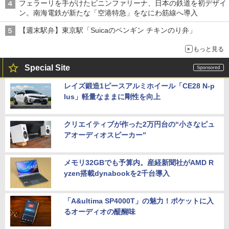
フェラーリを手がけたピニンファリーナ、日本の鉄道を初デザイ
ン。南海電鉄が新たな「空港特急」をなにわ筋線へ導入
【週末駅弁】東京駅「Suicaのペンギン チキンのり弁」
もっと見る
Special Site
レイズ鍛造1ピースアルミホイール「CE28 N-p
lus」軽量なままに剛性を向上
クリエイティブが作った2万円台の“小さなピュ
アオーディオスピーカー”
メモリ32GBでも予算内。産経新聞社がAMD R
yzen搭載dynabookを2千台導入
「A&ultima SP4000T」の魅力！ポケットに入
るオーディオの醍醐味