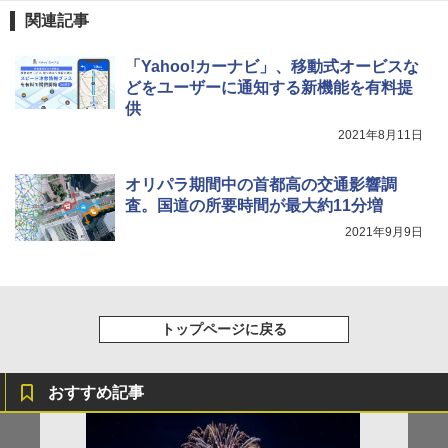
球の歩き方A ヨーロッパ
￥5,999
ポインターライト 強力 小型 緑色/赤色/青紫色
関連記事
USB充電式 高精度 超長距離照射 長時間使用
￥2,479
可能 安全ロック付き 高安全性 金属製耐久 コ
[キャンパーズコレクション 山善] 傘みたいに
ンパクト多機能設計 持ち運び便利 アウトド
「Yahoo!カーナビ」、移動式オービスな
広げるだけ パッとサッとテント ブラックコ
ア/オフィス/教育現場/展示会用 緑
どをユーザーに通知する新機能を有料提
ーティング フルクローズ メッシュ 3-4人用
供
簡単設置 ポップアップテント エクルベージ
A26 地球の歩き方 チェコ ポーランド スロヴ
￥1,180
ュ(BC仕様) PATC-150B(EB)
ァキア 2026～2027 地球の歩き方A ヨーロッ
2021年8月11日
パ
￥9,990
熊撃退スプレー 熊よけスプレー 熊スプレー
オリパラ期間中の首都高の交通影響調
￥2,277
【日本企業販売】超強力クマ対策スプレー 30
査。国道の所要時間が最大約11分増
0ml（連続噴射30秒）110ml（連続噴射15
[キャンパーズコレクション 山善] 傘みたいに
秒）射程5～10m 安全ロック搭載 携帯収納袋
2021年9月9日
広げるだけ パッとサッとテント キューブワ
付き ヒグマ・イノシシ対策 自治体・教育機
イド ブラックコーティング フルクローズ メ
関の購入実績 登山・キャンプ・アウトドア・
ッシュ 4人用 簡単設置 ポップアップテント P
防災用品 長期保存可能 緊急時用 日本国内発
ATCW-150B エクルベージュ
送
￥-
￥3,680
トップページに戻る
おすすめ記事