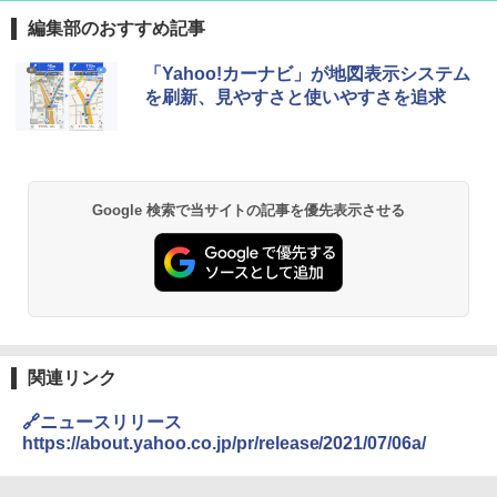
編集部のおすすめ記事
D40 地球の歩き方 チェンマイ タイ北部の魅
[キャンパーズコレクション 山善] ポップアッ
GRANDOOR ステンレス保冷剤 2個セット 2
「Yahoo!カーナビ」が地図表示システム
力的な町 2026～2027 地球の歩き方D アジア
プテント 傘みたいに広げて畳める パッとサ
026リニューアル 急速冷凍 空間倍増 衛生的
を刷新、見やすさと使いやすさを追求
ッとサンシェード キューブ フルクローズ メ
コンパクト 保冷力長持ち
ッシュ 簡単設置 ワンタッチテント キャンプ
￥2,079
&ハイキング カーキ PATC-150(KH)
￥2,980
￥6,830
地球の歩き方 スター・ウォーズ
BUNDOK(バンドック)ソロ ドーム 1 EX BDK
Google 検索で当サイトの記事を優先表示させる
-08EX カーキ ソロキャンプ ポリエステル フ
PYKES PEAK (パイクスピーク) 着替えテン
レーム ドーム型 テント
￥2,695
ト プライバシー テント 【中が透けない】 1
人用 折りたたみ 防災グッズ 災害用トイレ ビ
￥14,800
ーチ ピクニック ポップアップテント 携帯 簡
易 トイレテント (ブラック)
僕が見た未来【完全版】
DEWEL パラソル 大型 ビーチ アウトドアパ
￥4,980
ラソル ガーデン サイトシート付 折りたたみ
関連リンク
￥0
防水 UVカット 4段階高さ調整 軽量 収納袋付
き
🔗ニュースリリース
ENDLESS BASE 《めざましテレビで紹介》
テント ワンタッチ RENEW 幅200 2-3人用 43
https://about.yahoo.co.jp/pr/release/2021/07/06a/
￥6,459
500002(88859)
A09 地球の歩き方 イタリア 2026～2027 地