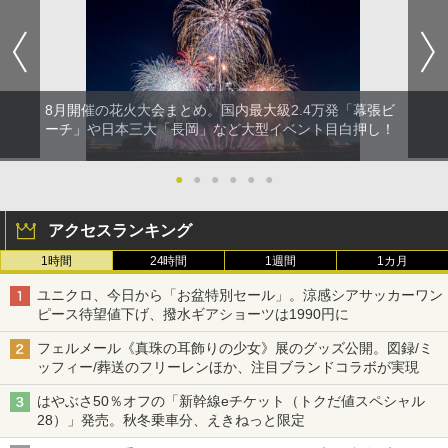
8月開催の花火大会まとめ。国内最大級2.4万発「幕張ビ
ーチ」や日本三大「長岡」など大型イベント目白押し！
●
●
●
●
●
●
アクセスランキング
1時間
24時間
1週間
1カ月
ユニクロ、今日から「お盆特別セール」。涼感シアサッカーワン
ピース待望値下げ、撥水ギアショーツは1990円に
フェルメール《真珠の耳飾りの少女》展のグッズ公開。図録/ミ
ッフィー/葬送のフリーレンほか、注目ブランドコラボが実現
はやぶさ50％オフの「新幹線eチケット（トクだ値スペシャル
28）」発売。秋冬乗車分、えきねっと限定