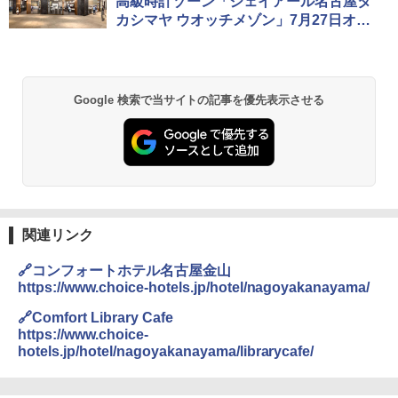
高級時計ゾーン「ジェイアール名古屋タ
レーム テント
カシマヤ ウオッチメゾン」7月27日オー
プン
￥14,800
GRANDOOR ステンレス保冷剤 2個セット 2
Google 検索で当サイトの記事を優先表示させる
026リニューアル 急速冷凍 空間倍増 衛生的
コンパクト 保冷力長持ち
￥2,980
DEWEL パラソル 大型 ビーチ アウトドアパ
ラソル ガーデン サイトシート付 折りたたみ
防水 UVカット 4段階高さ調整 軽量 収納袋付
関連リンク
き
🔗コンフォートホテル名古屋金山
￥6,459
https://www.choice-hotels.jp/hotel/nagoyakanayama/
🔗Comfort Library Cafe
ポインターライト 強力 小型 緑色/赤色/青紫色
https://www.choice-
USB充電式 高精度 超長距離照射 長時間使用
hotels.jp/hotel/nagoyakanayama/librarycafe/
可能 安全ロック付き 高安全性 金属製耐久 コ
ンパクト多機能設計 持ち運び便利 アウトド
ア/オフィス/教育現場/展示会用 緑