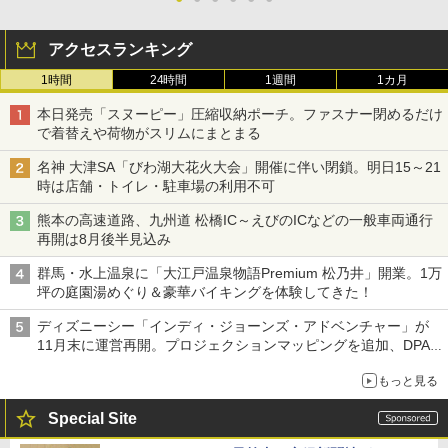
アクセスランキング
1時間
24時間
1週間
1カ月
本日発売「スヌーピー」圧縮収納ポーチ。ファスナー閉めるだけ
で着替えや荷物がスリムにまとまる
名神 大津SA「びわ湖大花火大会」開催に伴い閉鎖。明日15～21
時は店舗・トイレ・駐車場の利用不可
熊本の高速道路、九州道 松橋IC～えびのICなどの一般車両通行
再開は8月後半見込み
群馬・水上温泉に「大江戸温泉物語Premium 松乃井」開業。1万
坪の庭園湯めぐり＆豪華バイキングを体験してきた！
ディズニーシー「インディ・ジョーンズ・アドベンチャー」が
11月末に運営再開。プロジェクションマッピングを追加、DPA
は1500円
もっと見る
Special Site