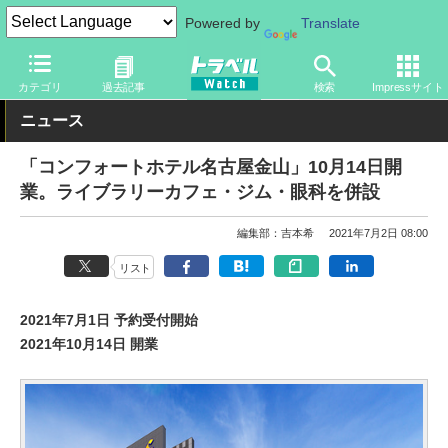
Powered by
Translate
トラベル Watch
旅の情報
ホテル・旅館
カテゴリ
過去記事
検索
Impressサイト
ニュース
「コンフォートホテル名古屋金山」10月14日開
業。ライブラリーカフェ・ジム・眼科を併設
編集部：吉本希
2021年7月2日 08:00
リスト
2021年7月1日 予約受付開始
2021年10月14日 開業