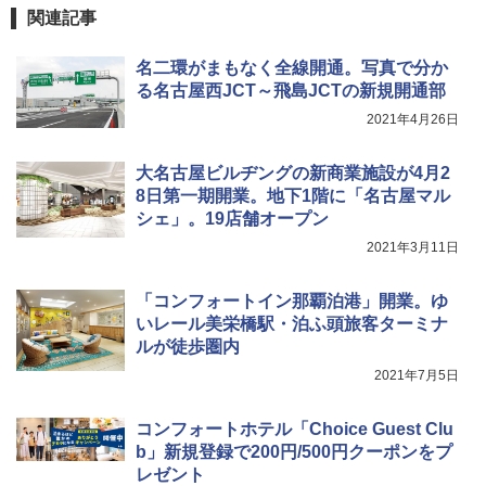
関連記事
￥1,180
名二環がまもなく全線開通。写真で分か
る名古屋西JCT～飛島JCTの新規開通部
電動エアーポンプ SUP用 20PSI 電動ポンプ
ゴムボート 空気入れ 空気抜き 自動停止 過熱
2021年4月26日
保護 日光可読lcd 7種類ノズル付き
￥7,299
大名古屋ビルヂングの新商業施設が4月2
8日第一期開業。地下1階に「名古屋マル
シェ」。19店舗オープン
2021年3月11日
「コンフォートイン那覇泊港」開業。ゆ
いレール美栄橋駅・泊ふ頭旅客ターミナ
ルが徒歩圏内
2021年7月5日
コンフォートホテル「Choice Guest Clu
b」新規登録で200円/500円クーポンをプ
レゼント