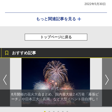
2022年5月30日
もっと関連記事を見る
トップページに戻る
おすすめ記事
8月開催の花火大会まとめ。国内最大級2.4万発「幕張ビ
ーチ」や日本三大「長岡」など大型イベント目白押し！
●
●
●
●
●
●