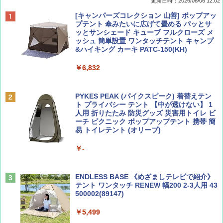
更新日時：2026/08/06 12:02
ディズニーファン ２０２６年 ９月号 [雑
D40 地球の歩き方 チェンマイ タイ北部の魅
[キャンパーズコレクション 山善] ポップアッ
誌] (ＤＩＳＮＥＹ ＦＡＮ)
力的な町 2026～2027 地球の歩き方D アジア
プテント 傘みたいに広げて畳める パッとサ
ッとサンシェード キューブ フルクローズ メ
ッシュ 簡単設置 ワンタッチテント キャンプ
￥713
￥2,079
&ハイキング カーキ PATC-150(KH)
￥6,832
Coyote No.89 特集 星野道夫 夢見る旅
A09 地球の歩き方 イタリア 2026～2027 地
球の歩き方A ヨーロッパ
PYKES PEAK (パイクスピーク) 着替えテン
￥1,540
ト プライバシー テント 【中が透けない】 1
￥2,479
人用 折りたたみ 防災グッズ 災害用トイレ ビ
ーチ ピクニック ポップアップテント 携帯 簡
易 トイレテント (オリーブ)
山と溪谷 2026年8月号「南アルプス大全」
A26 地球の歩き方 チェコ ポーランド スロヴ
￥-
ァキア 2026～2027 地球の歩き方A ヨーロッ
パ
￥1,540
￥2,277
ENDLESS BASE 《めざましテレビで紹介》
テント ワンタッチ RENEW 幅200 2-3人用 43
500002(89147)
AIRLINE（エアライン）2026年9月号【特
地球の歩き方 スター・ウォーズ
集】ボーイング110周年を祝して！
￥5,499