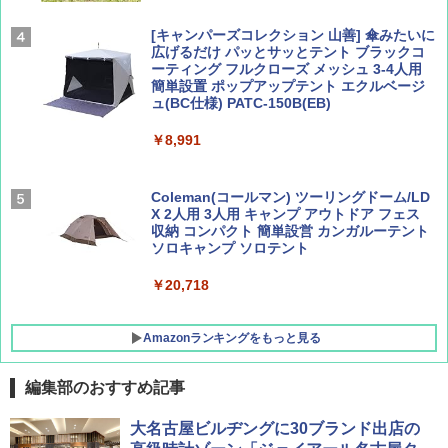
￥2,695
￥1,760
[キャンパーズコレクション 山善] 傘みたいに
広げるだけ パッとサッとテント ブラックコ
ーティング フルクローズ メッシュ 3-4人用
簡単設置 ポップアップテント エクルベージ
BE-PAL(ビ-パル) 2026年 9 月号【特別付録:
新しい日本地理 地図・統計・移動から読み
ュ(BC仕様) PATC-150B(EB)
SOTO ミニマル"旅"財布 ランダム2種】
解く (講談社現代新書)
￥8,991
￥1,500
￥1,540
Coleman(コールマン) ツーリングドーム/LD
X 2人用 3人用 キャンプ アウトドア フェス
収納 コンパクト 簡単設営 カンガルーテント
ソロキャンプ ソロテント
￥20,718
Amazonランキングをもっと見る
編集部のおすすめ記事
BUNDOK(バンドック)ソロ ドーム 1 EX BDK
大名古屋ビルヂングに30ブランド出店の
-08EX カーキ ソロキャンプ ポリエステル フ