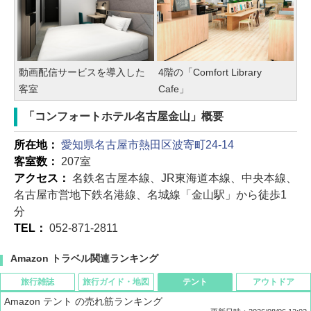
動画配信サービスを導入した
4階の「Comfort Library
客室
Cafe」
「コンフォートホテル名古屋金山」概要
所在地：
愛知県名古屋市熱田区波寄町24-14
客室数：
207室
アクセス：
名鉄名古屋本線、JR東海道本線、中央本線、
名古屋市営地下鉄名港線、名城線「金山駅」から徒歩1
分
TEL：
052-871-2811
Amazon トラベル関連ランキング
旅行雑誌
旅行ガイド・地図
テント
アウトドア
Amazon テント の売れ筋ランキング