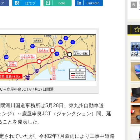
ェア
はてブ
note
LinkedIn
C～鹿屋串良JCTが7月17日開通
隅河川国道事務所は5月28日、東九州自動車道
チェンジ）～鹿屋串良JCT（ジャンクション）間、延
通することを発表した。
定されていたが、令和2年7月豪雨により工事中道路