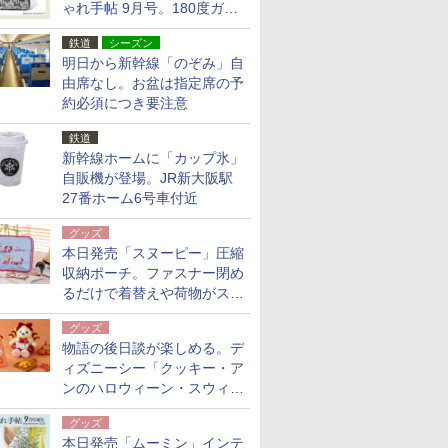
ゃれ手帖 9月号。180度ガバ
ッと開いて大容量
鉄道
シーズン
明日から新幹線「のぞみ」自
由席なし。お盆は指定席の予
約必須につき要注意
鉄道
新幹線ホームに「カップ氷」
自販機が登場。JR新大阪駅
27番ホーム6号車付近
グッズ
本日発売「スヌーピー」圧縮
収納ポーチ。ファスナー閉め
るだけで着替えや荷物がスリ
ムにまとまる
グッズ
物語の後日談が楽しめる。デ
ィズニーシー「クッキー・ア
ンのハロウィーン・スウィー
トサプライズ」限定グッズ公
グッズ
開
本日発売「ムーミン」インテ