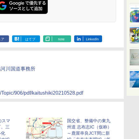
ェア
はてブ
note
LinkedIn
隅河川国道事務所
es/Topic/906/pdf/kaitushiki20210528.pdf
のスマ
国交省、整備中の東九
可。三
州道 志布志IC（仮称）
ル化
～鹿屋串良JCT間に新