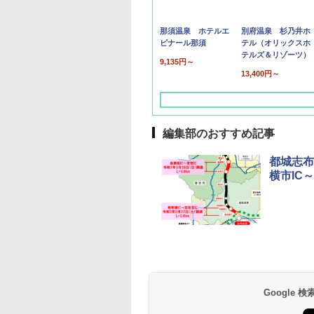
那須温泉 ホテルエ
別府温泉 杉乃井ホ
ピナール那須
テル（オリックスホ
テルズ＆リゾーツ）
9,135円～
13,400円～
編集部のおすすめ記事
都城志布
横市IC
草津温泉 ホテル櫻
品川プリンスホテル
グランドニッコー東
海のサウナ＆スパ
東京ドームホテル
シェラトン・グラン
井
京ベイ 舞浜
オールインクルーシ
デ・トーキョーベ
7,037円～
7,980円～
ブ 島原温泉ホテル
イ・ホテル
14,300円～
6,800円～
南風楼
10,450円～
7,950円～
Google