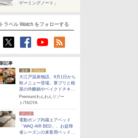
ゲーミングノート」
トラベル Watch をフォローする
新記事
温泉
グルメ
大江戸温泉物語、9月1日から
秋メニュー登場。寒ブリと根
菜の吟醸鍋やベイクドチキ
ン、ショコラ＆栗スイーツも
Premium/わんわんリゾー
食べ放題に
ト/TAOYA
グッズ
電動ポンプ内蔵エアベッド
「WAQ AIR BED」、お盆帰
省シーズンの来客用ベッドに