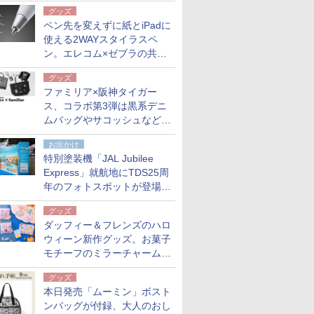
も。使用後は収納バッグでコ
グッズ
ンパクトに保管
ペン先を変えずに紙とiPadに
使える2WAYスタイラスペ
ン。エレコム×ゼブラの共同
開発
グッズ
ファミリア×阪神タイガー
ス、コラボ第3弾は黒系デニ
ムバッグやサコッシュなど6
点。8月21日オンラインスト
お出かけ
アで発売
特別塗装機「JAL Jubilee
Express」就航地にTDS25周
年のフォトスポットが登場。
10月末まで青森空港に
グッズ
ダッフィー＆フレンズのハロ
ウィーン新作グッズ。お菓子
モチーフのミラーチャーム/
デザインポーチほか
グッズ
本日発売「ムーミン」ボスト
ンバッグが付録、大人のおし