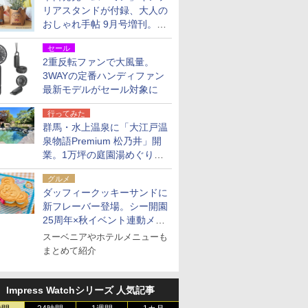
リアスタンドが付録、大人の
おしゃれ手帖 9月号増刊。レ
ザー調で高級感ある2個セッ
セール
ト
2重反転ファンで大風量。
3WAYの定番ハンディファン
最新モデルがセール対象に
行ってみた
群馬・水上温泉に「大江戸温
泉物語Premium 松乃井」開
業。1万坪の庭園湯めぐり＆
豪華バイキングを体験してき
グルメ
た！
ダッフィークッキーサンドに
新フレーバー登場。シー開園
25周年×秋イベント連動メニ
ュー
スーベニアやホテルメニューも
まとめて紹介
Impress Watchシリーズ 人気記事