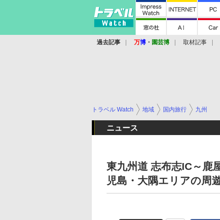
過去記事
万
博
・
園芸博
取材記事
トラベル Watch
地域
国内旅行
九州
ニュース
東九州道 志布志IC～鹿屋
児島・大隅エリアの周