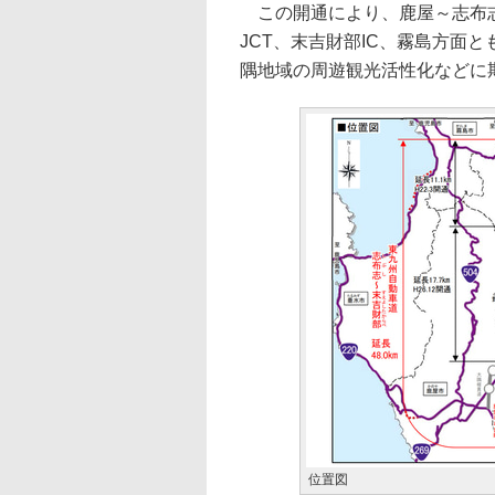
この開通により、鹿屋～志布志
JCT、末吉財部IC、霧島方面
隅地域の周遊観光活性化などに
位置図