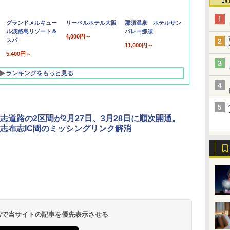
1
グランドメルキュー
リーベルホテル大阪
那須温泉 ホテルサン
ル淡路島リゾート＆
バレー那須
4,000円～
スパ
11,000円～
5,400円～
ランキングをもっと見る
志道路の2区間が2月27日、3月28日に順次開通。
～志布志IC間のミッシングリンク解消
北陸 福井 あわら
品川プリンスホテ
舞浜ビューホテル
箱根湯本温泉 ホテ
ホテルトラスティ東
オリエンタルホテル
下呂温泉 水明館
住友不動産ホテル ヴ
東京ベイ舞浜ホテル
温泉 清風荘（北陸
ル イーストタワー
ｂｙ ＨＵＬＩＣ
ル おかだ
京ベイサイド
東京ベイ
ィラフォンテーヌグラ
ファーストリゾート
8,250円～
最大級の庭園露天風
（旧：東京ベイ舞浜
ンド東京有明
9,958円～
11,200円～
5,450円～
5,200円～
4,290円～
呂の宿 清風荘）
ホテル）
19,541円～
5,758円～
6,070円～
 検索で当サイトの記事を優先表示させる