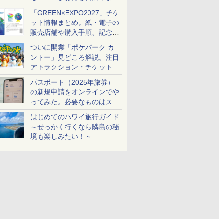
め
「GREEN×EXPO2027」チケ
ット情報まとめ。紙・電子の
販売店舗や購入手順、記念チ
ケットも解説
ついに開業「ポケパーク カ
ントー」見どころ解説。注目
アトラクション・チケット手
配・来場前に必要な準備は？
パスポート（2025年旅券）
の新規申請をオンラインでや
ってみた。必要なものはスマ
ホとマイナカードのみ
はじめてのハワイ旅行ガイド
～せっかく行くなら隣島の秘
境も楽しみたい！～