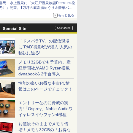
群馬・水上温泉に「大江戸温泉物語Premium 松
乃井」開業。1万坪の庭園湯めぐり＆豪華バイ
キングを体験してきた！
もっと見る
Special Site
「ドスパラTV」の配信現場
に“PAD”撮影班が潜入!人気の
秘訣に迫る!!
メモリ32GBでも予算内。産
経新聞社がAMD Ryzen搭載
dynabookを2千台導入
性能の良いお得な中古PC情
報はこのページでチェック！
エントリーなのに脅威の実
力!「Osprey」Noble Audioワ
イヤレスイヤフォン4機種を
一気に聴く
お値段そのままでメモリ倍
増！メモリ32GBの「お得な