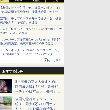
時間
24時間
1週間
1カ月
【家電レビュー】手ごわい雑草との戦い、コメ
リの草刈機で完全勝利 掃除機感覚で使えた
吉野家、牛リブロースを熱々で提供する「極旨
牛鉄板ステーキ定食」を発売
ミスド「Mrs. GREEN APPLE」のコラボドーナ
ツ4種、いよいよ発売！
「スーパーリアル麻雀 Venus Returns」8月27
日に発売決定。脱衣麻雀が3D×VRで復活
発売から2週間は20%オフになるセールが実施
バーガーキング、2026年“ワンパウンダーシリ
ーズ”第3弾「ダーティ ザ・ワンパウンダー」を
8月7日発売
もっと見る
「特製ガーリックマヨソース」を使用した超大
型チーズバーガー
おすすめ記事
8月開催の花火大会まとめ。
国内最大級2.4万発「幕張ビ
ーチ」や日本三大「長岡」な
ど大型イベント目白押し！
全国で旅行キャンペーン
続々、最大1万5000円オフ
も！ いまお得な自治体まと