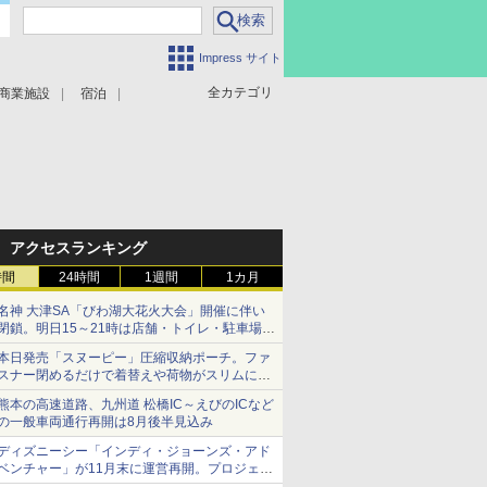
Impress サイト
全カテゴリ
商業施設
宿泊
アクセスランキング
時間
24時間
1週間
1カ月
名神 大津SA「びわ湖大花火大会」開催に伴い
閉鎖。明日15～21時は店舗・トイレ・駐車場の
利用不可
本日発売「スヌーピー」圧縮収納ポーチ。ファ
スナー閉めるだけで着替えや荷物がスリムにま
とまる
熊本の高速道路、九州道 松橋IC～えびのICなど
の一般車両通行再開は8月後半見込み
ディズニーシー「インディ・ジョーンズ・アド
ベンチャー」が11月末に運営再開。プロジェク
ションマッピングを追加、DPAは1500円