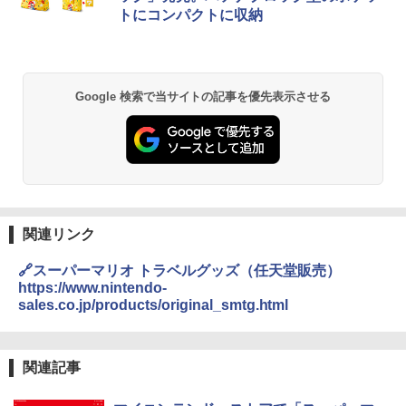
コンパクト 保冷力長持ち
トにコンパクトに収納
￥2,980
BUNDOK(バンドック)ソロ ドーム 1 EX BDK
Google 検索で当サイトの記事を優先表示させる
-08EX カーキ ソロキャンプ ポリエステル フ
レーム ドーム型 テント
￥14,800
DEWEL パラソル 大型 ビーチ アウトドアパ
ラソル ガーデン サイトシート付 折りたたみ
防水 UVカット 4段階高さ調整 軽量 収納袋付
関連リンク
き
🔗スーパーマリオ トラベルグッズ（任天堂販売）
￥6,459
https://www.nintendo-
sales.co.jp/products/original_smtg.html
熊撃退スプレー 熊よけスプレー 熊スプレー
【日本企業販売】超強力クマ対策スプレー 30
0ml（連続噴射30秒）110ml（連続噴射15
関連記事
秒）射程5～10m 安全ロック搭載 携帯収納袋
付き ヒグマ・イノシシ対策 自治体・教育機