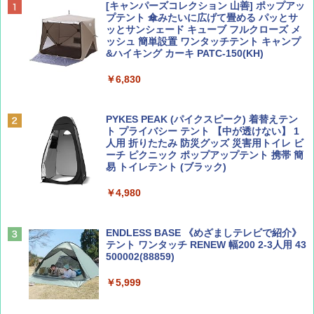
BE-PAL(ビ-パル) 2026年 9 月号【特別付録:
D40 地球の歩き方 チェンマイ タイ北部の魅
[キャンパーズコレクション 山善] ポップアッ
SOTO ミニマル"旅"財布 ランダム2種】
力的な町 2026～2027 地球の歩き方D アジア
プテント 傘みたいに広げて畳める パッとサ
ッとサンシェード キューブ フルクローズ メ
ッシュ 簡単設置 ワンタッチテント キャンプ
￥1,500
￥2,079
&ハイキング カーキ PATC-150(KH)
￥6,830
ディズニーファン ２０２６年 ９月号 [雑
地球の歩き方 スター・ウォーズ
誌] (ＤＩＳＮＥＹ ＦＡＮ)
PYKES PEAK (パイクスピーク) 着替えテン
￥2,695
ト プライバシー テント 【中が透けない】 1
￥713
人用 折りたたみ 防災グッズ 災害用トイレ ビ
ーチ ピクニック ポップアップテント 携帯 簡
易 トイレテント (ブラック)
山と溪谷 2026年8月号「南アルプス大全」
僕が見た未来【完全版】
￥4,980
￥1,540
￥0
ENDLESS BASE 《めざましテレビで紹介》
テント ワンタッチ RENEW 幅200 2-3人用 43
500002(88859)
Coyote No.89 特集 星野道夫 夢見る旅
A09 地球の歩き方 イタリア 2026～2027 地
球の歩き方A ヨーロッパ
￥5,999
￥1,540
￥2,479