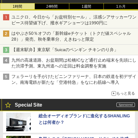
1時間
24時間
1週間
1カ月
ユニクロ、今日から「お盆特別セール」。涼感シアサッカーワン
ピース待望値下げ、撥水ギアショーツは1990円に
はやぶさ50％オフの「新幹線eチケット（トクだ値スペシャル
28）」発売。秋冬乗車分、えきねっと限定
【週末駅弁】東京駅「Suicaのペンギン チキンのり弁」
九州の高速道路、お盆期間は松橋ICなど通行止め端末を先頭にし
た渋滞予測。東九州道への迂回は料金調整を実施
フェラーリを手がけたピニンファリーナ、日本の鉄道を初デザイ
ン。南海電鉄が新たな「空港特急」をなにわ筋線へ導入
もっと見る
Special Site
総合オーディオブランドに進化するSHANLING
とは何者か？