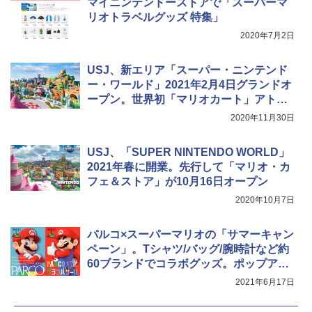
マイニンテンドーストアで「スーパーマ
関の購入実績 登山・キャンプ・アウトドア・
防災用品 長期保存可能 緊急時用 日本国内発
リオトラベルグッズ 特集」
送
2020年7月2日
￥3,680
USJ、新エリア「スーパー・ニンテンド
ー・ワールド」2021年2月4日グランドオ
着替えテント トイレテント 透けない【換気
ープン。世界初「マリオカート」アトラ
通気窓付き】収納袋付き UVカット 防水 防災
クションも
コンパクト iimono117 (ブルー)
2020年11月30日
￥3,080
USJ、「SUPER NINTENDO WORLD」
2021年春に開業。先行して「マリオ・カ
フェ＆ストア」が10月16日オープン
2020年10月7日
パルコ×スーパーマリオの「サマーキャン
ペーン」。Tシャツ/バッグ/腕時計など約
60ブランドでコラボグッズ。ポップアッ
プストアも
2021年6月17日