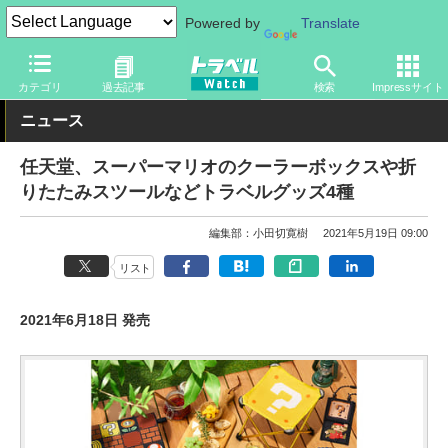
Powered by
Translate
トラベル Watch
旅のアイテム
旅行グッズ
バッグ
カテゴリ
過去記事
検索
Impressサイト
ニュース
任天堂、スーパーマリオのクーラーボックスや折
りたたみスツールなどトラベルグッズ4種
編集部：小田切寛樹
2021年5月19日 09:00
リスト
2021年6月18日 発売