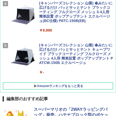
[キャンパーズコレクション 山善] 傘みたいに
広げるだけ パッとサッとテント ブラックコ
ーティング フルクローズ メッシュ 3-4人用
簡単設置 ポップアップテント エクルベージ
AIRLINE（エアライン）2026年9月号【特
A26 地球の歩き方 チェコ ポーランド スロヴ
ュ(BC仕様) PATC-150B(EB)
集】ボーイング110周年を祝して！
ァキア 2026～2027 地球の歩き方A ヨーロッ
パ
￥9,990
￥1,760
￥2,277
[キャンパーズコレクション 山善] 傘みたいに
広げるだけ パッとサッとテント キューブワ
イド ブラックコーティング フルクローズ メ
ッシュ 4人用 簡単設置 ポップアップテント P
ATCW-150B エクルベージュ
￥-
Amazonランキングをもっと見る
編集部のおすすめ記事
GRANDOOR ステンレス保冷剤 2個セット 2
スーパーマリオの「2WAYラッピングバ
026リニューアル 急速冷凍 空間倍増 衛生的
ッグ」発売。ハテナブロック型のポケッ