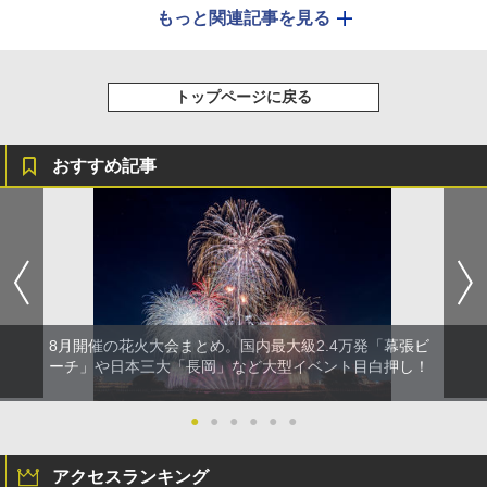
もっと関連記事を見る
トップページに戻る
おすすめ記事
8月開催の花火大会まとめ。国内最大級2.4万発「幕張ビ
ーチ」や日本三大「長岡」など大型イベント目白押し！
●
●
●
●
●
●
アクセスランキング