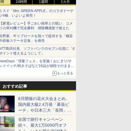
時間
24時間
1週間
1カ月
ミスド「Mrs. GREEN APPLE」のコラボドーナ
ツ4種、いよいよ発売！
【家電レビュー】手ごわい雑草との戦い、コメ
リの草刈機で完全勝利 掃除機感覚で使えた
吉野家、牛リブロースを熱々で提供する「極旨
牛鉄板ステーキ定食」を発売
NTT島田社長、ソフトバンクのセブン出資に「d
ポイント使えるようにして」
NewDays「増量フェス」を実施！おにぎり/サ
ンドイッチ/焼きそばなど16品が値段そのままで
ボリュームアップ
もっと見る
おすすめ記事
8月開催の花火大会まとめ。
国内最大級2.4万発「幕張ビ
ーチ」や日本三大「長岡」な
ど大型イベント目白押し！
全国で旅行キャンペーン
続々、最大1万5000円オフ