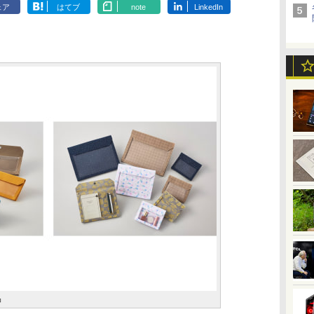
ェア
はてブ
note
LinkedIn
品