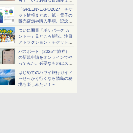
も！ いまお得な自治体まと
め
「GREEN×EXPO2027」チケ
ット情報まとめ。紙・電子の
販売店舗や購入手順、記念チ
ケットも解説
ついに開業「ポケパーク カ
ントー」見どころ解説。注目
アトラクション・チケット手
配・来場前に必要な準備は？
パスポート（2025年旅券）
の新規申請をオンラインでや
ってみた。必要なものはスマ
ホとマイナカードのみ
はじめてのハワイ旅行ガイド
～せっかく行くなら隣島の秘
境も楽しみたい！～