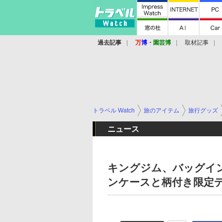
過去記事
万
博
・
園芸博
取材記事
トラベル Watch
旅のアイテム
旅行グッズ
ニュース
キングジム、バッグイ
ンケースと柄付き限定