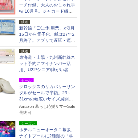
ーチ付録、大人のおしゃれ手
帖 10月号。ジャカード織の
北欧猫デザイン
鉄道
新幹線「EXご利用票」が9月
15日から電子化、紙は27年2
月終了。アプリで遅延・運休
も確認可能に
鉄道
東海道・山陽・九州新幹線ネ
ット予約にマイナンバー活
用、U22/シニア/障がい者割
を9月15日から発売
セール
クロックスのリカバリーサン
ダルがセールで半額。23～
31cmの幅広いサイズ展開、
独自のクッション素材を採用
Amazon 暮らし応援サマーSale
最終日
シーズン
ホテルニューオータニ幕張、
ナイトプールに2種類の「学