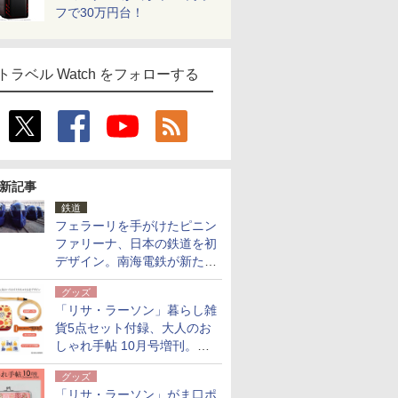
フで30万円台！
トラベル Watch をフォローする
新記事
鉄道
フェラーリを手がけたピニン
ファリーナ、日本の鉄道を初
デザイン。南海電鉄が新たな
「空港特急」をなにわ筋線へ
グッズ
導入
「リサ・ラーソン」暮らし雑
貨5点セット付録、大人のお
しゃれ手帖 10月号増刊。
USBケーブルや缶ケースなど
グッズ
「リサ・ラーソン」がま口ポ