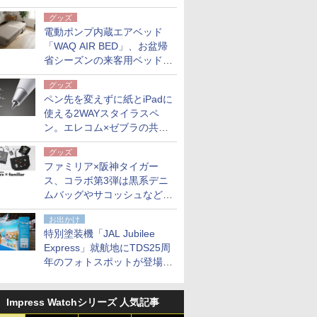
グッズ
電動ポンプ内蔵エアベッド
「WAQ AIR BED」、お盆帰
省シーズンの来客用ベッドに
も。使用後は収納バッグでコ
グッズ
ンパクトに保管
ペン先を変えずに紙とiPadに
使える2WAYスタイラスペ
ン。エレコム×ゼブラの共同
開発
グッズ
ファミリア×阪神タイガー
ス、コラボ第3弾は黒系デニ
ムバッグやサコッシュなど6
点。8月21日オンラインスト
お出かけ
アで発売
特別塗装機「JAL Jubilee
Express」就航地にTDS25周
年のフォトスポットが登場。
10月末まで青森空港に
Impress Watchシリーズ 人気記事