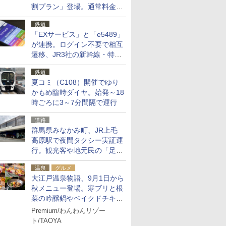
割プラン」登場。通常料金の
およそ半額でお得に夜活
鉄道
「EXサービス」と「e5489」
が連携。ログイン不要で相互
遷移、JR3社の新幹線・特急
予約をアプリで一括確認
鉄道
夏コミ（C108）開催でゆり
かもめ臨時ダイヤ。始発～18
時ごろに3～7分間隔で運行
道路
群馬県みなかみ町、JR上毛
高原駅で夜間タクシー実証運
行。観光客や地元民の「足が
ない」課題解消へ、木金土に
温泉
グルメ
2台体制
大江戸温泉物語、9月1日から
秋メニュー登場。寒ブリと根
菜の吟醸鍋やベイクドチキ
ン、ショコラ＆栗スイーツも
Premium/わんわんリゾー
食べ放題に
ト/TAOYA