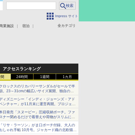
Impress サイト
全カテゴリ
商業施設
宿泊
アクセスランキング
時間
24時間
1週間
1カ月
クロックスのリカバリーサンダルがセールで半
額。23～31cmの幅広いサイズ展開、独自のク
ッション素材を採用
ディズニーシー「インディ・ジョーンズ・アド
ベンチャー」が11月末に運営再開。プロジェク
ションマッピングを追加、DPAは1500円
本日発売「スヌーピー」圧縮収納ポーチ。ファ
スナー閉めるだけで着替えや荷物がスリムにま
とまる
「リサ・ラーソン」がま口ポーチ付録、大人の
おしゃれ手帖 10月号。ジャカード織の北欧猫デ
ザイン