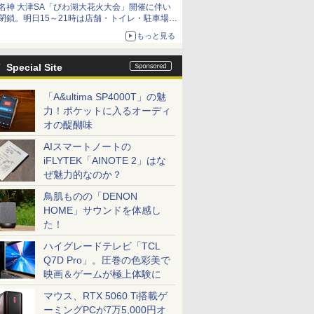
名神 大津SA「びわ湖大花火大会」開催に伴い
閉鎖。明日15～21時は店舗・トイレ・駐車場の
利用不可
もっと見る
Special Site
「A&ultima SP4000T」の魅
力！ポケットに入るオーディ
オの醍醐味
AIスマートノートの
iFLYTEK「AINOTE 2」はな
ぜ魅力的なのか？
鳥肌ものの「DENON
HOME」サウンドを体感し
た！
ハイグレードテレビ「TCL
Q7D Pro」。圧巻の色彩美で
映画＆ゲームが極上体験に
マウス、RTX 5060 Ti搭載ゲ
ーミングPCが7万5,000円オ