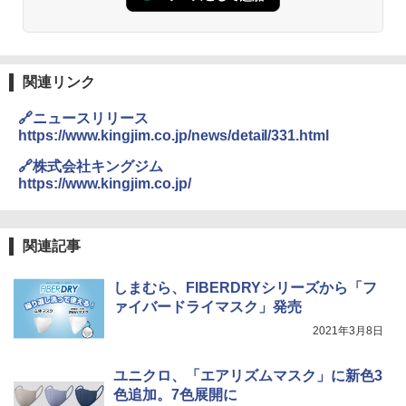
￥2,980
熊撃退スプレー 熊よけスプレー 熊スプレー
関連リンク
【日本企業販売】超強力クマ対策スプレー 30
0ml（連続噴射30秒）110ml（連続噴射15
🔗ニュースリリース
秒）射程5～10m 安全ロック搭載 携帯収納袋
付き ヒグマ・イノシシ対策 自治体・教育機
https://www.kingjim.co.jp/news/detail/331.html
関の購入実績 登山・キャンプ・アウトドア・
防災用品 長期保存可能 緊急時用 日本国内発
🔗株式会社キングジム
送
https://www.kingjim.co.jp/
￥3,680
関連記事
BUNDOK(バンドック)ソロ ドーム 1 EX BDK
-08EX カーキ ソロキャンプ ポリエステル フ
しまむら、FIBERDRYシリーズから「フ
レーム ドーム型 テント
ァイバードライマスク」発売
￥14,800
2021年3月8日
ユニクロ、「エアリズムマスク」に新色3
着替えテント トイレテント 透けない【換気
色追加。7色展開に
通気窓付き】収納袋付き UVカット 防水 防災