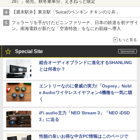
28）」発売。秋冬乗車分、えきねっと限定
【週末駅弁】東京駅「Suicaのペンギン チキンのり弁」
フェラーリを手がけたピニンファリーナ、日本の鉄道を初デザイ
ン。南海電鉄が新たな「空港特急」をなにわ筋線へ導入
もっと見る
Special Site
総合オーディオブランドに進化するSHANLING
とは何者か？
エントリーなのに脅威の実力!「Osprey」Nobl
e Audioワイヤレスイヤフォン4機種を一気に聴
く
iFi audio主力「NEO Stream 3」「NEO iDSD
3」に迫る
性能の良いお得な中古PC情報はこのページで