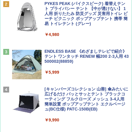
PYKES PEAK (パイクスピーク) 着替えテン
ト プライバシー テント 【中が透けない】 1
￥1,500
￥2,079
人用 折りたたみ 防災グッズ 災害用トイレ ビ
ーチ ピクニック ポップアップテント 携帯 簡
易 トイレテント (グレー)
山と溪谷 2026年8月号「南アルプス大全」
A09 地球の歩き方 イタリア 2026～2027 地
￥4,980
球の歩き方A ヨーロッパ
￥1,540
￥2,479
ENDLESS BASE 《めざましテレビで紹介》
テント ワンタッチ RENEW 幅200 2-3人用 43
500002(88859)
Coyote No.89 特集 星野道夫 夢見る旅
地球の歩き方 スター・ウォーズ
￥5,999
￥1,540
￥2,695
[キャンパーズコレクション 山善] 傘みたいに
広げるだけ パッとサッとテント ブラックコ
ーティング フルクローズ メッシュ 3-4人用
簡単設置 ポップアップテント エクルベージ
AIRLINE（エアライン）2026年9月号【特
A26 地球の歩き方 チェコ ポーランド スロヴ
ュ(BC仕様) PATC-150B(EB)
集】ボーイング110周年を祝して！
ァキア 2026～2027 地球の歩き方A ヨーロッ
パ
￥9,990
￥1,760
￥2,277