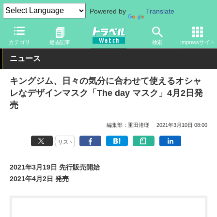
Powered by
Translate
トラベル Watch
旅のアイテム
旅行グッズ
その他
カテゴリ
過去記事
検索
Impressサイト
ニュース
キングジム、日々の気分に合わせて使えるオシャ
レなデザインマスク「The day マスク」4月2日発
売
編集部：重田渚瑳
2021年3月10日 08:00
リスト
2021年3月19日 先行販売開始
2021年4月2日 発売