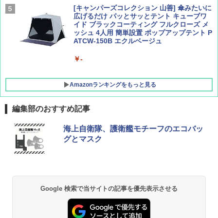
[キャンパーズコレクション 山善] 傘みたいに
広げるだけ パッとサッとテント キューブワ
イド ブラックコーティング フルクローズ メ
ッシュ 4人用 簡単設置 ポップアップテント P
ATCW-150B エクルベージュ
￥-
Amazonランキングをもっと見る
編集部のおすすめ記事
DEWEL パラソル 大型 ビーチ アウトドアパ
海上自衛隊、護衛艦モチーフのエコバッ
ラソル ガーデン サイトシート付 折りたたみ
グとマスク
防水 UVカット 4段階高さ調整 軽量 収納袋付
き
￥6,459
Google 検索で当サイトの記事を優先表示させる
GRANDOOR ステンレス保冷剤 2個セット 2
026リニューアル 急速冷凍 空間倍増 衛生的
コンパクト 保冷力長持ち