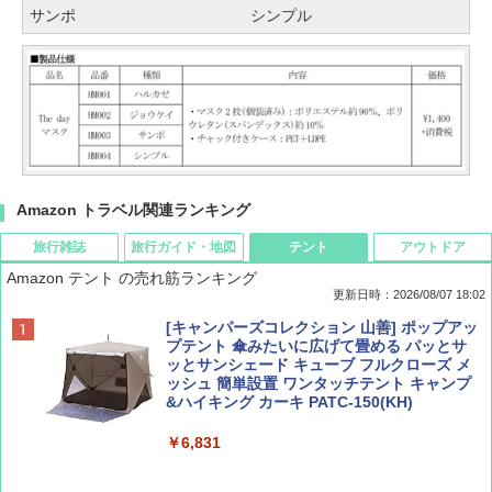
サンポ
シンプル
Amazon トラベル関連ランキング
旅行雑誌
旅行ガイド・地図
テント
アウトドア
Amazon テント の売れ筋ランキング
更新日時：2026/08/07 18:02
ディズニーファン ２０２６年 ９月号 [雑
僕が見た未来【完全版】
[キャンパーズコレクション 山善] ポップアッ
誌] (ＤＩＳＮＥＹ ＦＡＮ)
プテント 傘みたいに広げて畳める パッとサ
ッとサンシェード キューブ フルクローズ メ
￥0
ッシュ 簡単設置 ワンタッチテント キャンプ
￥713
&ハイキング カーキ PATC-150(KH)
￥6,831
BE-PAL(ビ-パル) 2026年 9 月号【特別付録:
D40 地球の歩き方 チェンマイ タイ北部の魅
SOTO ミニマル"旅"財布 ランダム2種】
力的な町 2026～2027 地球の歩き方D アジア