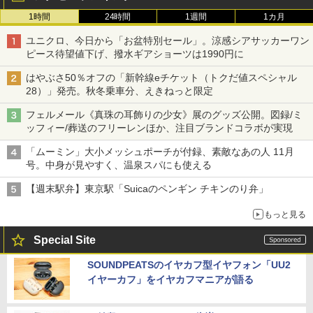
1時間
24時間
1週間
1カ月
ユニクロ、今日から「お盆特別セール」。涼感シアサッカーワン
ピース待望値下げ、撥水ギアショーツは1990円に
はやぶさ50％オフの「新幹線eチケット（トクだ値スペシャル
28）」発売。秋冬乗車分、えきねっと限定
フェルメール《真珠の耳飾りの少女》展のグッズ公開。図録/ミ
ッフィー/葬送のフリーレンほか、注目ブランドコラボが実現
「ムーミン」大小メッシュポーチが付録、素敵なあの人 11月
号。中身が見やすく、温泉スパにも使える
【週末駅弁】東京駅「Suicaのペンギン チキンのり弁」
もっと見る
Special Site
SOUNDPEATSのイヤカフ型イヤフォン「UU2
イヤーカフ」をイヤカフマニアが語る