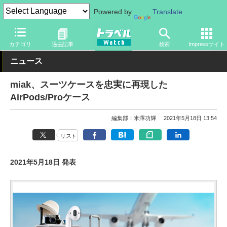
Powered by
Translate
トラベル Watch
旅のアイテム
ガジェット
ヘッドフォン
カテゴリ
過去記事
検索
Impressサイト
ニュース
miak、スーツケースを忠実に再現した
AirPods/Proケース
編集部：米澤功輝
2021年5月18日 13:54
リスト
2021年5月18日 発表