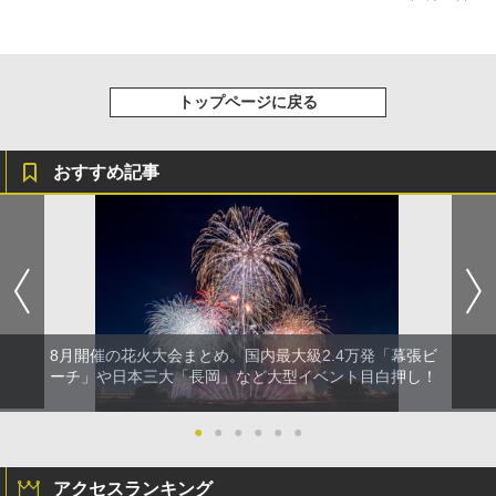
トップページに戻る
おすすめ記事
8月開催の花火大会まとめ。国内最大級2.4万発「幕張ビ
ーチ」や日本三大「長岡」など大型イベント目白押し！
●
●
●
●
●
●
アクセスランキング