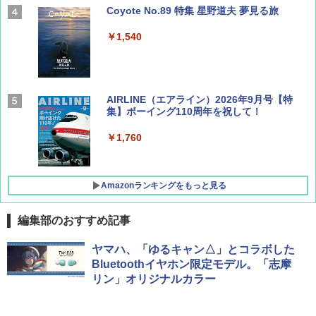
Coyote No.89 特集 星野道夫 夢見る旅
￥1,540
AIRLINE（エアライン）2026年9月号【特
集】ボーイング110周年を祝して！
￥1,760
Amazonランキングをもっと見る
編集部のおすすめ記事
D40 地球の歩き方 チェンマイ タイ北部の魅
[キャンパーズコレクション 山善] ポップアッ
DEWEL パラソル 大型 ビーチ アウトドアパ
ヤマハ、「ゆるキャン△」とコラボした
力的な町 2026～2027 地球の歩き方D アジア
プテント 傘みたいに広げて畳める パッとサ
ラソル ガーデン サイトシート付 折りたたみ
Bluetoothイヤホン限定モデル。「志摩
ッとサンシェード キューブ フルクローズ メ
防水 UVカット 4段階高さ調整 軽量 収納袋付
リン」オリジナルカラー
ッシュ 簡単設置 ワンタッチテント キャンプ
き
￥2,079
&ハイキング カーキ PATC-150(KH)
￥6,459