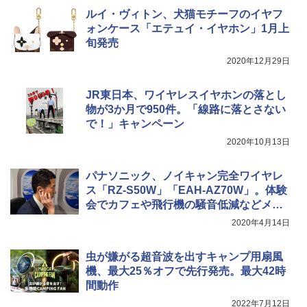
ア/オフィス/教育現場/展示会用 緑
￥9,990
￥1,540
ルイ・ヴィトン、犬猫モチーフのイヤフ
￥1,180
ォンケース「エテュイ・イヤホン」1月上
旬発売
[キャンパーズコレクション 山善] 傘みたいに
広げるだけ パッとサッとテント キューブワ
2020年12月29日
イド ブラックコーティング フルクローズ メ
電動エアーポンプ SUP用 20PSI 電動ポンプ
ッシュ 4人用 簡単設置 ポップアップテント P
ゴムボート 空気入れ 空気抜き 自動停止 過熱
ATCW-150B エクルベージュ
保護 日光可読lcd 7種類ノズル付き
JR東日本、ワイヤレスイヤホンの落とし
物が3か月で950件。「線路に落とさない
￥-
￥7,884
で！」キャンペーン
2020年10月13日
パナソニック、ノイキャン完全ワイヤレ
ス「RZ-S50W」「EAH-AZ70W」。体験
会でカフェや飛行機の騒音低減などメリ
ットを紹介
2020年4月14日
虫が嫌がる超音波を出すキャンプ用扇風
機、最大25％オフで先行発売。最大42時
間動作
2022年7月12日