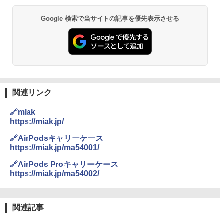
￥6,830
地球の歩き方 スター・ウォーズ
Google 検索で当サイトの記事を優先表示させる
熊撃退スプレー 熊よけスプレー 熊スプレー
PYKES PEAK (パイクスピーク) 着替えテン
【日本企業販売】超強力クマ対策スプレー 30
￥2,695
ト プライバシー テント 【中が透けない】 1
0ml（連続噴射30秒）110ml（連続噴射15
人用 折りたたみ 防災グッズ 災害用トイレ ビ
秒）射程5～10m 安全ロック搭載 携帯収納袋
ーチ ピクニック ポップアップテント 携帯 簡
付き ヒグマ・イノシシ対策 自治体・教育機
易 トイレテント (ブラック)
関の購入実績 登山・キャンプ・アウトドア・
防災用品 長期保存可能 緊急時用 日本国内発
A09 地球の歩き方 イタリア 2026～2027 地
送
￥4,980
球の歩き方A ヨーロッパ
関連リンク
￥3,680
￥2,479
ENDLESS BASE 《めざましテレビで紹介》
🔗miak
テント ワンタッチ RENEW 幅200 2-3人用 43
https://miak.jp/
500002(89232)
GRANDOOR ステンレス保冷剤 2個セット 2
026リニューアル 急速冷凍 空間倍増 衛生的
A26 地球の歩き方 チェコ ポーランド スロヴ
🔗AirPodsキャリーケース
コンパクト 保冷力長持ち
ァキア 2026～2027 地球の歩き方A ヨーロッ
￥5,999
https://miak.jp/ma54001/
パ
￥2,980
🔗AirPods Proキャリーケース
￥2,277
[キャンパーズコレクション 山善] 傘みたいに
https://miak.jp/ma54002/
広げるだけ パッとサッとテント ブラックコ
ーティング フルクローズ メッシュ 3-4人用
ポインターライト 強力 小型 緑色/赤色/青紫色
簡単設置 ポップアップテント エクルベージ
USB充電式 高精度 超長距離照射 長時間使用
新しい日本地理 地図・統計・移動から読み
ュ(BC仕様) PATC-150B(EB)
可能 安全ロック付き 高安全性 金属製耐久 コ
解く (講談社現代新書)
関連記事
ンパクト多機能設計 持ち運び便利 アウトド