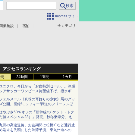
Impress サイト
全カテゴリ
商業施設
宿泊
アクセスランキング
時間
24時間
1週間
1カ月
ユニクロ、今日から「お盆特別セール」。涼感
シアサッカーワンピース待望値下げ、撥水ギア
ショーツは1990円に
フェルメール《真珠の耳飾りの少女》展のグッ
ズ公開。図録/ミッフィー/葬送のフリーレンほ
か、注目ブランドコラボが実現
はやぶさ50％オフの「新幹線eチケット（トク
だ値スペシャル28）」発売。秋冬乗車分、えき
ねっと限定
九州の高速道路、お盆期間は松橋ICなど通行止
め端末を先頭にした渋滞予測。東九州道への迂
回は料金調整を実施