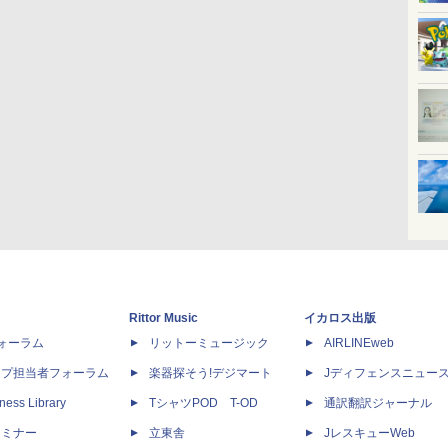
Rittor Music
イカロス出版
dフォーラム
リットーミュージック
AIRLINEweb
ップ担当者フォーラム
楽器探そう!デジマート
Jディフェンスニュー
ness Library
TシャツPOD T-OD
通訳翻訳ジャーナル
セミナー
立東舎
JレスキューWeb