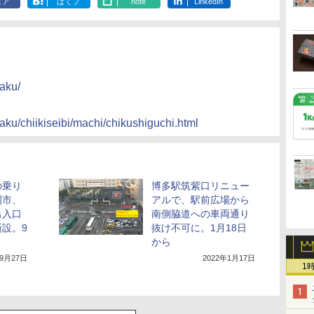
ェア
はてブ
note
LinkedIn
taku/
taku/chiikiseibi/machi/chikushiguchi.html
の乗り
博多駅筑紫口リニュー
岡市、
アルで、駅前広場から
出入口
南側脇道への車両通り
設。9
抜け不可に。1月18日
から
年9月27日
2022年1月17日
1