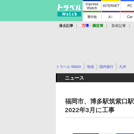
過去記事
万
博
・
園芸博
取材記事
トラベル Watch
地域
国内旅行
九州
ニュース
福岡市、博多駅筑紫口駅
2022年3月に工事