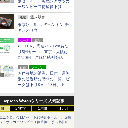
別セール」。涼感シアサッカ
ーワンピース待望値下げ、撥
水ギアショーツは1990円に
週末駅弁
連載
東京駅「Suicaのペンギン チ
キンのり弁」
セール
道路
WILLER、高速バス1kmあた
り5円セール。東京～大阪は
2750円、ご縁に感謝を込め
た20周年記念キャンペーン
道路
シーズン
お盆各地の渋滞、日付・道路
別の通過所要時間の一覧。ピ
ークは下り8日・13日、上り
14日・15日
Impress Watchシリーズ 人気記事
時間
24時間
1週間
1カ月
ユニクロ、今日から「お盆特別セール」。涼感
シアサッカーワンピース待望値下げ、撥水ギア
ショーツは1990円に