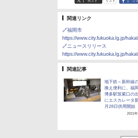
ポスト
リスト
シ
関連リンク
🔗福岡市
https://www.city.fukuoka.lg.jp/haka
🔗ニュースリリース
https://www.city.fukuoka.lg.jp/haka
関連記事
地下鉄～新幹線
換え便利に。福
博多駅筑紫口の
にエスカレータ新
月28日供用開始
2021