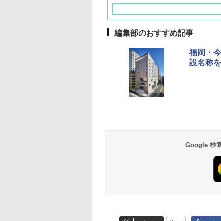
編集部のおすすめ記事
福岡・今
設名称を
草津温泉 ホテル櫻
品川プリンスホテル
グランドニッコー東
海のサウナ＆スパ
東京ドームホテル
シェラトン・グラン
井
京ベイ 舞浜
オールインクルーシ
デ・トーキョーベ
7,037円～
7,980円～
ブ 島原温泉ホテル
イ・ホテル
14,300円～
6,800円～
南風楼
10,450円～
7,950円～
Google