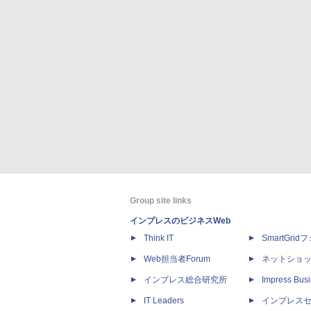
Group site links
インプレスのビジネスWeb
Think IT
SmartGri
Web担当者Forum
ネットショ
インプレス総合研究所
Impress Busi
IT Leaders
インプレス