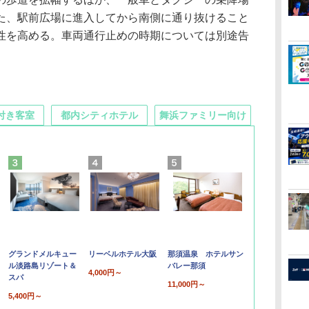
た、駅前広場に進入してから南側に通り抜けること
性を高める。車両通行止めの時期については別途告
付き客室
都内シティホテル
舞浜ファミリー向け
グランドメルキュー
リーベルホテル大阪
那須温泉 ホテルサン
ル淡路島リゾート＆
バレー那須
4,000円～
スパ
11,000円～
5,400円～