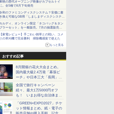
東映の歴代オープニング映像がカプセルトイ
に。全5種で8月下旬発売
令和のファミコンディスクシステム？安価に書
き換え可能なGB用「しましまディスクシステ
ム」
カルディ、オンライン限定「ネコバッグ＆タン
ブラーセット」を一般販売。7月の抽選販売の
当選無効分
【家電レビュー】手ごわい雑草との戦い、コメ
リの草刈機で完全勝利 掃除機感覚で使えた
もっと見る
おすすめ記事
8月開催の花火大会まとめ。
国内最大級2.4万発「幕張ビ
ーチ」や日本三大「長岡」な
ど大型イベント目白押し！
全国で旅行キャンペーン
続々、最大1万5000円オフ
も！ いまお得な自治体まと
め
「GREEN×EXPO2027」チケ
ット情報まとめ。紙・電子の
販売店舗や購入手順、記念チ