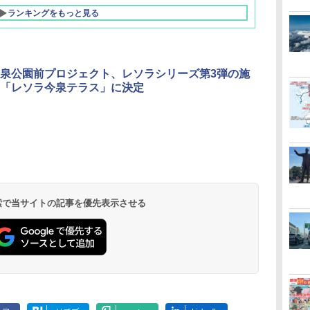
ランキングをもっと見る
泉公園前プロジェクト、レソラシリーズ第3弾の施
「レソラ今泉テラス」に決定
北陸 福井 あわら
品川プリンスホテ
舞浜ビューホテル
箱根湯本温泉 ホテ
ホテルトラスティ東
オリエンタルホテル
下呂温泉 水明館
住友不動産ホテル ヴ
東京ベイ舞浜ホテル
温泉 清風荘（北陸
ル イーストタワー
ｂｙ ＨＵＬＩＣ
ル おかだ
京ベイサイド
東京ベイ
ィラフォンテーヌグラ
ファーストリゾート
8,250円～
最大級の庭園露天風
（旧：東京ベイ舞浜
ンド東京有明
9,958円～
11,200円～
5,450円～
5,200円～
4,290円～
呂の宿 清風荘）
ホテル）
19,541円～
5,758円～
6,070円～
 検索で当サイトの記事を優先表示させる