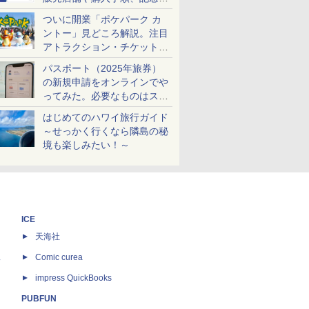
ケットも解説
ついに開業「ポケパーク カ
ントー」見どころ解説。注目
アトラクション・チケット手
配・来場前に必要な準備は？
パスポート（2025年旅券）
の新規申請をオンラインでや
ってみた。必要なものはスマ
ホとマイナカードのみ
はじめてのハワイ旅行ガイド
～せっかく行くなら隣島の秘
境も楽しみたい！～
ICE
天海社
ス
Comic curea
impress QuickBooks
PUBFUN