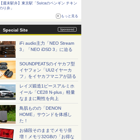
【週末駅弁】東京駅「Suicaのペンギン チキン
のり弁」
もっと見る
Special Site
iFi audio主力「NEO Stream
3」「NEO iDSD 3」に迫る
SOUNDPEATSのイヤカフ型
イヤフォン「UU2イヤーカ
フ」をイヤカフマニアが語る
レイズ鍛造1ピースアルミホ
イール「CE28 N-plus」軽量
なままに剛性を向上
鳥肌ものの「DENON
HOME」サウンドを体感し
た！
お値段そのままでメモリ倍
増！メモリ32GBの「お得な