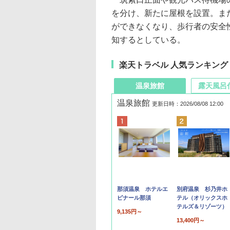
を分け、新たに屋根を設置。ま
ができなくなり、歩行者の安全
知するとしている。
楽天トラベル 人気ランキング
温泉旅館
露天風呂
温泉旅館
更新日時：2026/08/08 12:00
那須温泉 ホテルエ
別府温泉 杉乃井ホ
ピナール那須
テル（オリックスホ
テルズ＆リゾーツ）
9,135円～
13,400円～