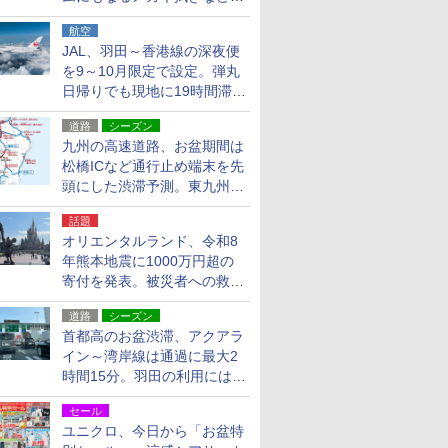
貨24種
航空
JAL、羽田～香港線の深夜便
を9～10月限定で設定。弾丸
日帰りでも現地に19時間滞在
できる
道路
シーズン
九州の高速道路、お盆期間は
松橋ICなど通行止め端末を先
頭にした渋滞予測。東九州道
への迂回は料金調整を実施
話題
オリエンタルランド、令和8
年熊本地震に1000万円超の
寄付を発表。被災者への救援
活動・復旧支援
道路
シーズン
首都高のお盆渋滞、アクアラ
イン～湾岸線は通過に最大2
時間15分。羽田の利用には
「空港西出口」の利用検討を
セール
ユニクロ、今日から「お盆特