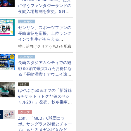
た
に伴うファンタジーランドの
夜間入場規制を変更。9月か
ら18時50分～20時ごろに
お出かけ
ゼンリン、スポーツファンの
長崎遠征を応援。上位ランク
インで和牛がもらえる
「GO！GO！長崎スタンプラ
推し活向けクリアうちわも配布
リー」
お出かけ
長崎スタジアムシティでの観
戦＆2泊で最大1万円お得にな
る「長崎満喫！アウェイ遠征
応援キャンペーン」
鉄道
はやぶさ50％オフの「新幹線
eチケット（トクだ値スペシ
ャル28）」発売。秋冬乗車
分、えきねっと限定
グッズ
Zoff、「MLB」6球団コラ
ボ。サングラス24種とチャー
ムにもなるメガネ拭きなど雑