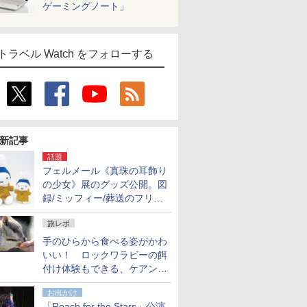
ゲーミングノート」
トラベル Watch をフォローする
新記事
話題
フェルメール《真珠の耳飾り
の少女》展のグッズ公開。図
録/ミッフィー/葬送のフリー
レンほか、注目ブランドコラ
旅レポ
ボが実現
手のひらから食べる姿がかわ
いい！ ロックワラビーの餌
付け体験もできる、ケアンズ
でアサートン高原の日本語ガ
お出かけ
イド付きツアーに参加してみ
「Reach for the Stars」公演