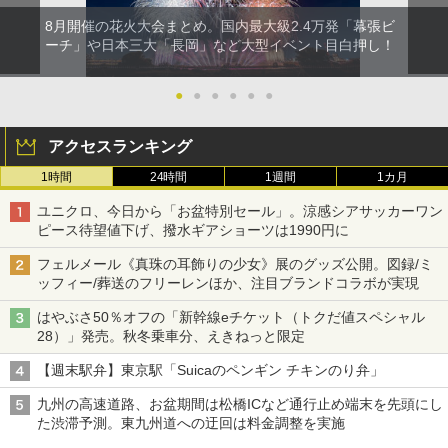
8月開催の花火大会まとめ。国内最大級2.4万発「幕張ビ
ーチ」や日本三大「長岡」など大型イベント目白押し！
●
●
●
●
●
●
アクセスランキング
1時間
24時間
1週間
1カ月
ユニクロ、今日から「お盆特別セール」。涼感シアサッカーワン
ピース待望値下げ、撥水ギアショーツは1990円に
フェルメール《真珠の耳飾りの少女》展のグッズ公開。図録/ミ
ッフィー/葬送のフリーレンほか、注目ブランドコラボが実現
はやぶさ50％オフの「新幹線eチケット（トクだ値スペシャル
28）」発売。秋冬乗車分、えきねっと限定
【週末駅弁】東京駅「Suicaのペンギン チキンのり弁」
九州の高速道路、お盆期間は松橋ICなど通行止め端末を先頭にし
た渋滞予測。東九州道への迂回は料金調整を実施