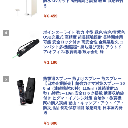
￥1,540
￥0
防水 UVカット 4段階高さ調整 軽量 収納袋付
き
ENDLESS BASE 《めざましテレビで紹介》
テント ワンタッチ RENEW 幅200 2-3人用 43
￥6,459
500002(88859)
Coyote No.89 特集 星野道夫 夢見る旅
A09 地球の歩き方 イタリア 2026～2027 地
球の歩き方A ヨーロッパ
￥5,999
ポインターライト 強力 小型 緑色/赤色/青紫色
￥1,540
USB充電式 高精度 超長距離照射 長時間使用
￥2,479
可能 安全ロック付き 高安全性 金属製耐久 コ
[キャンパーズコレクション 山善] 傘みたいに
ンパクト多機能設計 持ち運び便利 アウトド
広げるだけ パッとサッとテント ブラックコ
ア/オフィス/教育現場/展示会用 緑
ーティング フルクローズ メッシュ 3-4人用
簡単設置 ポップアップテント エクルベージ
AIRLINE（エアライン）2026年9月号【特
A26 地球の歩き方 チェコ ポーランド スロヴ
￥1,180
ュ(BC仕様) PATC-150B(EB)
集】ボーイング110周年を祝して！
ァキア 2026～2027 地球の歩き方A ヨーロッ
パ
￥9,990
￥1,760
熊撃退スプレー 熊よけスプレー 熊スプレー
￥2,277
【日本企業販売】超強力クマ対策スプレー 30
0ml（連続噴射30秒）110ml（連続噴射15
[キャンパーズコレクション 山善] 傘みたいに
秒）射程5～10m 安全ロック搭載 携帯収納袋
広げるだけ パッとサッとテント キューブワ
付き ヒグマ・イノシシ対策 自治体・教育機
イド ブラックコーティング フルクローズ メ
関の購入実績 登山・キャンプ・アウトドア・
ッシュ 4人用 簡単設置 ポップアップテント P
防災用品 長期保存可能 緊急時用 日本国内発
ATCW-150B エクルベージュ
送
￥-
￥3,680