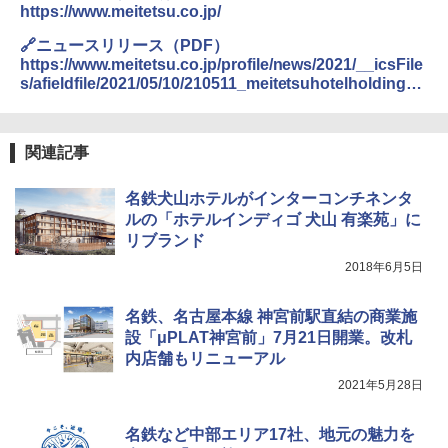
https://www.meitetsu.co.jp/
🔗ニュースリリース（PDF）
https://www.meitetsu.co.jp/profile/news/2021/__icsFile
s/afieldfile/2021/05/10/210511_meitetsuhotelholdings.
pdf
関連記事
名鉄犬山ホテルがインターコンチネンタ
ルの「ホテルインディゴ 犬山 有楽苑」に
リブランド
2018年6月5日
名鉄、名古屋本線 神宮前駅直結の商業施
設「μPLAT神宮前」7月21日開業。改札
内店舗もリニューアル
2021年5月28日
名鉄など中部エリア17社、地元の魅力を