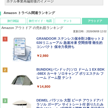
ホテル事業再編前後のイメージ
Amazon トラベル関連ランキング
旅行雑誌
旅行ガイド・地図
テント
アウトドア
Amazon アウトドア の売れ筋ランキング
更新日時：2026/08/08 12:02
BE-PAL(ビ-パル) 2026年 9 月号【特別付録:
D40 地球の歩き方 チェンマイ タイ北部の魅
[キャンパーズコレクション 山善] ポップアッ
GRANDOOR ステンレス保冷剤 2個セット 2
SOTO ミニマル"旅"財布 ランダム2種】
力的な町 2026～2027 地球の歩き方D アジア
プテント 傘みたいに広げて畳める パッとサ
026リニューアル 急速冷凍 空間倍増 衛生的
ッとサンシェード キューブ フルクローズ メ
コンパクト 保冷力長持ち
ッシュ 簡単設置 ワンタッチテント キャンプ
￥1,500
￥2,079
&ハイキング カーキ PATC-150(KH)
￥2,980
￥6,830
ディズニーファン ２０２６年 ９月号 [雑
地球の歩き方 スター・ウォーズ
BUNDOK(バンドック)ソロ ドーム 1 EX BDK
誌] (ＤＩＳＮＥＹ ＦＡＮ)
-08EX カーキ ソロキャンプ ポリエステル フ
PYKES PEAK (パイクスピーク) 着替えテン
レーム ドーム型 テント
￥2,695
ト プライバシー テント 【中が透けない】 1
￥713
人用 折りたたみ 防災グッズ 災害用トイレ ビ
￥14,800
ーチ ピクニック ポップアップテント 携帯 簡
易 トイレテント (ブラック)
山と溪谷 2026年8月号「南アルプス大全」
僕が見た未来【完全版】
DEWEL パラソル 大型 ビーチ アウトドアパ
￥4,980
ラソル ガーデン サイトシート付 折りたたみ