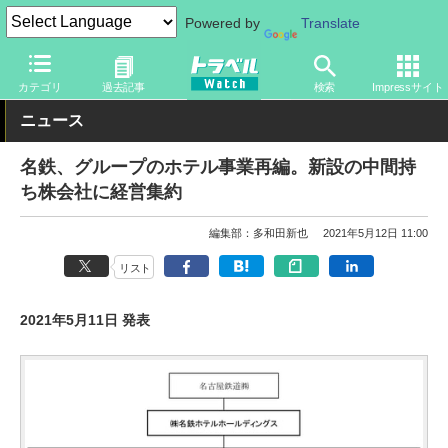
Powered by
Translate
トラベル Watch
地域
国内旅行
中部
カテゴリ
過去記事
検索
Impressサイト
ニュース
名鉄、グループのホテル事業再編。新設の中間持
ち株会社に経営集約
編集部：多和田新也
2021年5月12日 11:00
リスト
2021年5月11日 発表