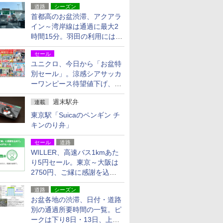
道路
シーズン
首都高のお盆渋滞、アクアラ
イン～湾岸線は通過に最大2
時間15分。羽田の利用には
「空港西出口」の利用検討を
セール
ユニクロ、今日から「お盆特
別セール」。涼感シアサッカ
ーワンピース待望値下げ、撥
水ギアショーツは1990円に
週末駅弁
連載
東京駅「Suicaのペンギン チ
キンのり弁」
セール
道路
WILLER、高速バス1kmあた
り5円セール。東京～大阪は
2750円、ご縁に感謝を込め
た20周年記念キャンペーン
道路
シーズン
お盆各地の渋滞、日付・道路
別の通過所要時間の一覧。ピ
ークは下り8日・13日、上り