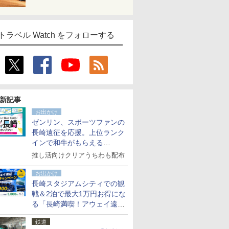
トラベル Watch をフォローする
新記事
お出かけ
ゼンリン、スポーツファンの
長崎遠征を応援。上位ランク
インで和牛がもらえる
「GO！GO！長崎スタンプラ
推し活向けクリアうちわも配布
リー」
お出かけ
長崎スタジアムシティでの観
戦＆2泊で最大1万円お得にな
る「長崎満喫！アウェイ遠征
応援キャンペーン」
鉄道