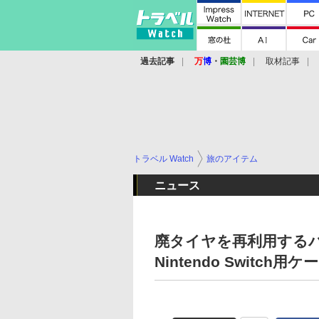
過去記事
万
博
・
園芸博
取材記事
トラベル Watch
旅のアイテム
ニュース
廃タイヤを再利用するバ
Nintendo Switch用ケ