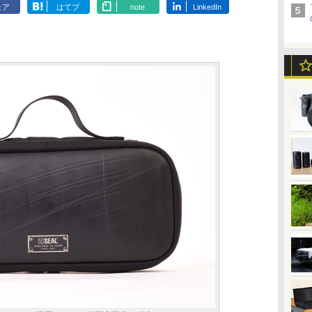
ェア
はてブ
note
LinkedIn