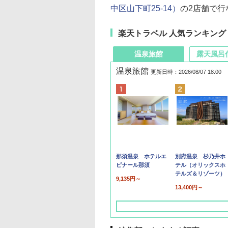
中区山下町25-14）
の2店舗で行
楽天トラベル 人気ランキング
温泉旅館
露天風呂
温泉旅館
更新日時：2026/08/07 18:00
那須温泉 ホテルエ
別府温泉 杉乃井ホ
ピナール那須
テル（オリックスホ
テルズ＆リゾーツ）
9,135円～
13,400円～