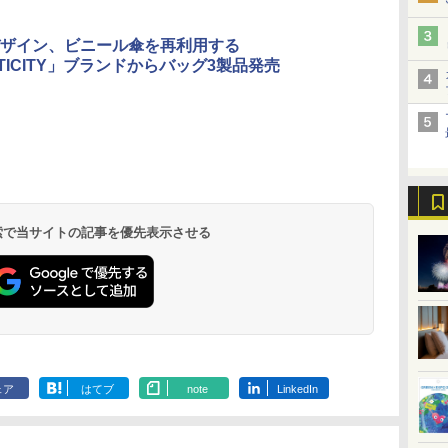
ザイン、ビニール傘を再利用する
STICITY」ブランドからバッグ3製品発売
北陸 福井 あわら
品川プリンスホテ
舞浜ビューホテル
箱根湯本温泉 ホテ
ホテルトラスティ東
オリエンタルホテル
下呂温泉 水明館
住友不動産ホテル ヴ
東京ベイ舞浜ホテル
温泉 清風荘（北陸
ル イーストタワー
ｂｙ ＨＵＬＩＣ
ル おかだ
京ベイサイド
東京ベイ
ィラフォンテーヌグラ
ファーストリゾート
8,250円～
最大級の庭園露天風
（旧：東京ベイ舞浜
ンド東京有明
9,958円～
11,200円～
5,450円～
5,200円～
4,290円～
呂の宿 清風荘）
ホテル）
19,541円～
5,758円～
6,070円～
 検索で当サイトの記事を優先表示させる
ェア
はてブ
note
LinkedIn