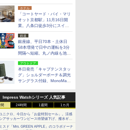
14日・15日
ホテル
「コートヤード・バイ・マリ
オット京都駅」11月16日開
業。八条口徒歩3分にスイー
ト含む全270室、ダイニング
鉄道
も併設
銀座線、平日70本・土休日
58本増発で日中の運転を3分
間隔へ短縮。丸ノ内線も池袋
～中野坂上を4分間隔に
アウトドア
本日発売「キャプテンスタッ
グ」ショルダーポーチ＆調光
サングラス付録、MonoMax
9月号増刊
Impress Watchシリーズ 人気記事
時間
24時間
1週間
1カ月
ユニクロ、今日から「お盆特別セール」。涼感
シアサッカーワンピース待望値下げ、撥水ギア
ショーツは1990円に
ミスド「Mrs. GREEN APPLE」のコラボドーナ