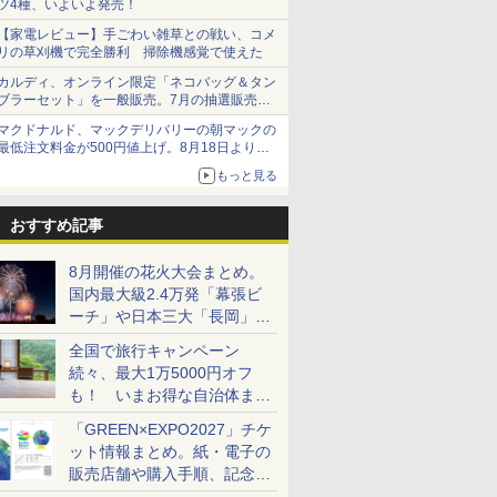
ツ4種、いよいよ発売！
【家電レビュー】手ごわい雑草との戦い、コメ
リの草刈機で完全勝利 掃除機感覚で使えた
カルディ、オンライン限定「ネコバッグ＆タン
ブラーセット」を一般販売。7月の抽選販売の
当選無効分
マクドナルド、マックデリバリーの朝マックの
最低注文料金が500円値上げ。8月18日より
1,500円から受付
もっと見る
おすすめ記事
8月開催の花火大会まとめ。
国内最大級2.4万発「幕張ビ
ーチ」や日本三大「長岡」な
ど大型イベント目白押し！
全国で旅行キャンペーン
続々、最大1万5000円オフ
も！ いまお得な自治体まと
め
「GREEN×EXPO2027」チケ
ット情報まとめ。紙・電子の
販売店舗や購入手順、記念チ
ケットも解説