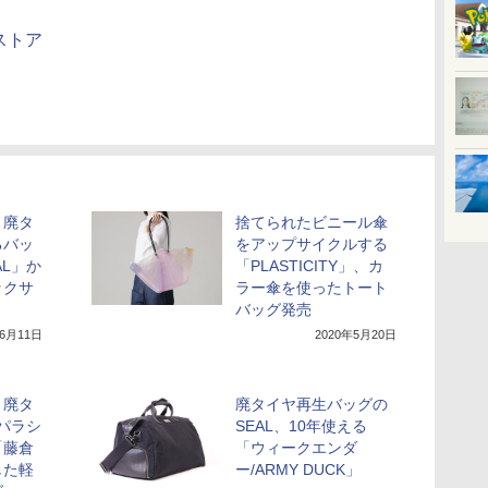
ストア
、廃タ
捨てられたビニール傘
るバッ
をアップサイクルする
AL」か
「PLASTICITY」、カ
ックサ
ラー傘を使ったトート
バッグ発売
年6月11日
2020年5月20日
、廃タ
廃タイヤ再生バッグの
とパラシ
SEAL、10年使える
「藤倉
「ウィークエンダ
した軽
ー/ARMY DUCK」