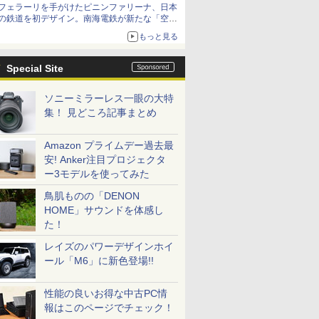
フェラーリを手がけたピニンファリーナ、日本
の鉄道を初デザイン。南海電鉄が新たな「空港
特急」をなにわ筋線へ導入
もっと見る
Special Site
ソニーミラーレス一眼の大特
集！ 見どころ記事まとめ
Amazon プライムデー過去最
安! Anker注目プロジェクタ
ー3モデルを使ってみた
鳥肌ものの「DENON
HOME」サウンドを体感し
た！
レイズのパワーデザインホイ
ール「M6」に新色登場!!
性能の良いお得な中古PC情
報はこのページでチェック！