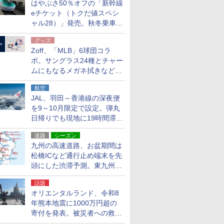
はやぶさ50％オフの「新幹線
eチケット（トクだ値スペシ
ャル28）」発売。秋冬乗車
分、えきねっと限定
グッズ
Zoff、「MLB」6球団コラ
ボ。サングラス24種とチャー
ムにもなるメガネ拭きなど雑
貨24種
航空
JAL、羽田～香港線の深夜便
を9～10月限定で設定。弾丸
日帰りでも現地に19時間滞在
できる
道路
シーズン
九州の高速道路、お盆期間は
松橋ICなど通行止め端末を先
頭にした渋滞予測。東九州道
への迂回は料金調整を実施
話題
オリエンタルランド、令和8
年熊本地震に1000万円超の
寄付を発表。被災者への救援
活動・復旧支援