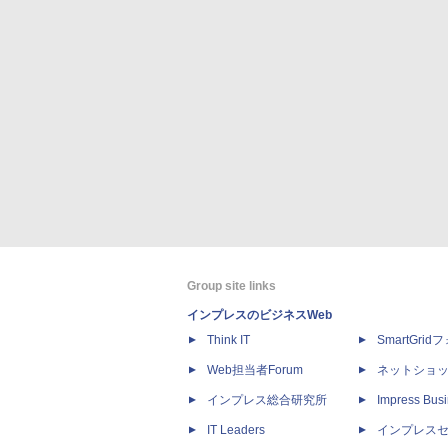
Group site links
インプレスのビジネスWeb
Think IT
SmartGri
Web担当者Forum
ネットショ
インプレス総合研究所
Impress Busi
IT Leaders
インプレス