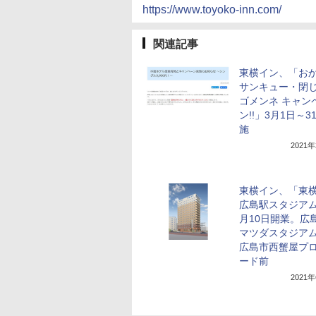
https://www.toyoko-inn.com/
関連記事
東横イン、「お
サンキュー・閉
ゴメンネ キャン
ン!!」3月1日～3
施
2021
東横イン、「東横
広島駅スタジアム
月10日開業。広
マツダスタジア
広島市西蟹屋プ
ード前
2021