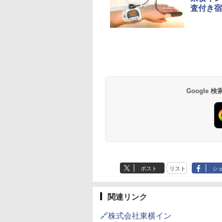
査付き宿
草津温泉 ホテル櫻
品川プリンスホテル
グランドニッコー東
海のサウナ＆スパ
東京ドームホテル
シェラトン・グラン
井
京ベイ 舞浜
オールインクルーシ
デ・トーキョーベ
7,037円～
7,980円～
ブ 島原温泉ホテル
イ・ホテル
14,300円～
6,800円～
南風楼
10,450円～
7,950円～
Google
ポスト
リスト
シ
関連リンク
🔗株式会社東横イン