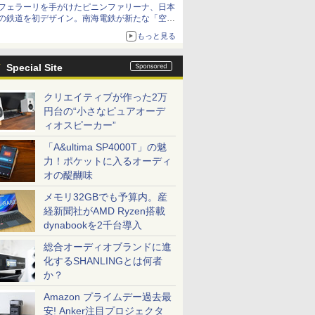
フェラーリを手がけたピニンファリーナ、日本
の鉄道を初デザイン。南海電鉄が新たな「空港
特急」をなにわ筋線へ導入
もっと見る
Special Site
クリエイティブが作った2万
円台の“小さなピュアオーデ
ィオスピーカー”
「A&ultima SP4000T」の魅
力！ポケットに入るオーディ
オの醍醐味
メモリ32GBでも予算内。産
経新聞社がAMD Ryzen搭載
dynabookを2千台導入
総合オーディオブランドに進
化するSHANLINGとは何者
か？
Amazon プライムデー過去最
安! Anker注目プロジェクタ