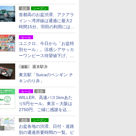
活動・復旧支援
道路
シーズン
首都高のお盆渋滞、アクアラ
イン～湾岸線は通過に最大2
時間15分。羽田の利用には
「空港西出口」の利用検討を
セール
ユニクロ、今日から「お盆特
別セール」。涼感シアサッカ
ーワンピース待望値下げ、撥
水ギアショーツは1990円に
週末駅弁
連載
東京駅「Suicaのペンギン チ
キンのり弁」
セール
道路
WILLER、高速バス1kmあた
り5円セール。東京～大阪は
2750円、ご縁に感謝を込め
た20周年記念キャンペーン
道路
シーズン
お盆各地の渋滞、日付・道路
別の通過所要時間の一覧。ピ