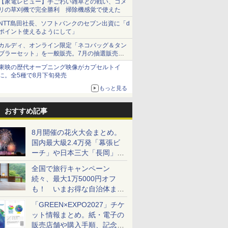
【家電レビュー】手ごわい雑草との戦い、コメ
リの草刈機で完全勝利 掃除機感覚で使えた
NTT島田社長、ソフトバンクのセブン出資に「d
ポイント使えるようにして」
カルディ、オンライン限定「ネコバッグ＆タン
ブラーセット」を一般販売。7月の抽選販売の
当選無効分
東映の歴代オープニング映像がカプセルトイ
に。全5種で8月下旬発売
もっと見る
おすすめ記事
8月開催の花火大会まとめ。
国内最大級2.4万発「幕張ビ
ーチ」や日本三大「長岡」な
ど大型イベント目白押し！
全国で旅行キャンペーン
続々、最大1万5000円オフ
も！ いまお得な自治体まと
め
「GREEN×EXPO2027」チケ
ット情報まとめ。紙・電子の
販売店舗や購入手順、記念チ