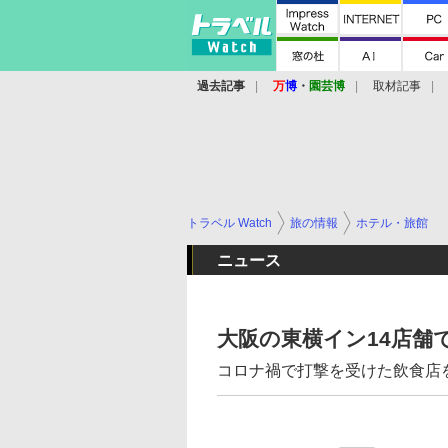
過去記事
万
博
・
園芸博
取材記事
トラベル Watch
旅の情報
ホテル・旅館
ニュース
大阪の東横イン14店舗
コロナ禍で打撃を受けた飲食店