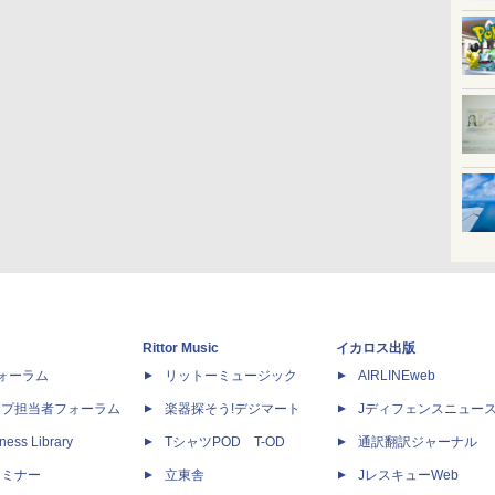
Rittor Music
イカロス出版
dフォーラム
リットーミュージック
AIRLINEweb
ップ担当者フォーラム
楽器探そう!デジマート
Jディフェンスニュー
ness Library
TシャツPOD T-OD
通訳翻訳ジャーナル
セミナー
立東舎
JレスキューWeb