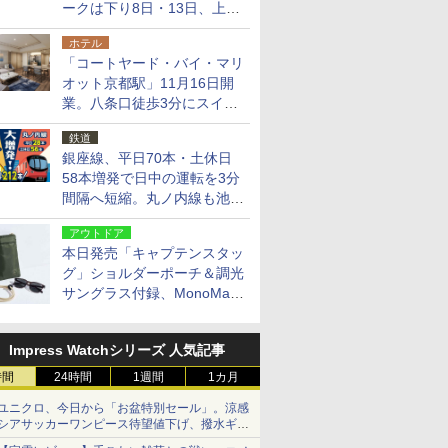
ークは下り8日・13日、上り
14日・15日
ホテル
「コートヤード・バイ・マリ
オット京都駅」11月16日開
業。八条口徒歩3分にスイー
ト含む全270室、ダイニング
鉄道
も併設
銀座線、平日70本・土休日
58本増発で日中の運転を3分
間隔へ短縮。丸ノ内線も池袋
～中野坂上を4分間隔に
アウトドア
本日発売「キャプテンスタッ
グ」ショルダーポーチ＆調光
サングラス付録、MonoMax
9月号増刊
Impress Watchシリーズ 人気記事
時間
24時間
1週間
1カ月
ユニクロ、今日から「お盆特別セール」。涼感
シアサッカーワンピース待望値下げ、撥水ギア
ショーツは1990円に