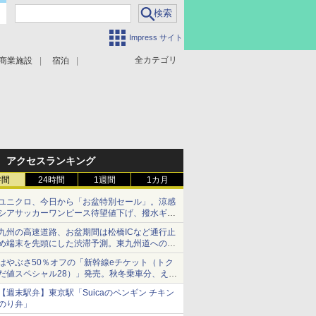
Impress サイト
全カテゴリ
商業施設
宿泊
アクセスランキング
時間
24時間
1週間
1カ月
ユニクロ、今日から「お盆特別セール」。涼感
シアサッカーワンピース待望値下げ、撥水ギア
ショーツは1990円に
九州の高速道路、お盆期間は松橋ICなど通行止
め端末を先頭にした渋滞予測。東九州道への迂
回は料金調整を実施
はやぶさ50％オフの「新幹線eチケット（トク
だ値スペシャル28）」発売。秋冬乗車分、えき
ねっと限定
【週末駅弁】東京駅「Suicaのペンギン チキン
のり弁」