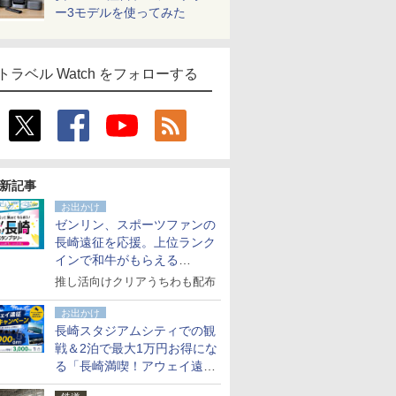
ー3モデルを使ってみた
トラベル Watch をフォローする
新記事
お出かけ
ゼンリン、スポーツファンの
長崎遠征を応援。上位ランク
インで和牛がもらえる
「GO！GO！長崎スタンプラ
推し活向けクリアうちわも配布
リー」
お出かけ
長崎スタジアムシティでの観
戦＆2泊で最大1万円お得にな
る「長崎満喫！アウェイ遠征
応援キャンペーン」