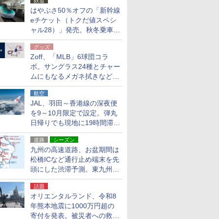
鉄道
はやぶさ50％オフの「新幹線
eチケット（トクだ値スペシ
ャル28）」発売。秋冬乗車
分、えきねっと限定
グッズ
Zoff、「MLB」6球団コラ
ボ。サングラス24種とチャー
ムにもなるメガネ拭きなど雑
貨24種
航空
JAL、羽田～香港線の深夜便
を9～10月限定で設定。弾丸
日帰りでも現地に19時間滞在
できる
道路
シーズン
九州の高速道路、お盆期間は
松橋ICなど通行止め端末を先
頭にした渋滞予測。東九州道
への迂回は料金調整を実施
話題
オリエンタルランド、令和8
年熊本地震に1000万円超の
寄付を発表。被災者への救援