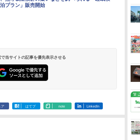
泊プラン」販売開始
北陸 福井 あわら
品川プリンスホテ
舞浜ビューホテル
箱根湯本温泉 ホテ
ホテルトラスティ東
オリエンタルホテル
下呂温泉 水明館
住友不動産ホテル ヴ
東京ベイ舞浜ホテル
温泉 清風荘（北陸
ル イーストタワー
ｂｙ ＨＵＬＩＣ
ル おかだ
京ベイサイド
東京ベイ
ィラフォンテーヌグラ
ファーストリゾート
8,250円～
最大級の庭園露天風
（旧：東京ベイ舞浜
ンド東京有明
9,958円～
11,200円～
5,450円～
5,200円～
4,290円～
呂の宿 清風荘）
ホテル）
19,541円～
5,758円～
6,070円～
 検索で当サイトの記事を優先表示させる
ェア
はてブ
note
LinkedIn