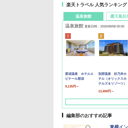
楽天トラベル 人気ランキング
温泉旅館
露天風呂
温泉旅館
更新日時：2026/08/08 00:00
那須温泉 ホテルエ
別府温泉 杉乃井ホ
ピナール那須
テル（オリックスホ
テルズ＆リゾーツ）
9,135円～
13,400円～
編集部のおすすめ記事
東横イン