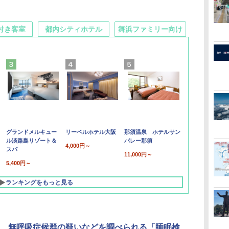
付き客室
都内シティホテル
舞浜ファミリー向け
グランドメルキュー
リーベルホテル大阪
那須温泉 ホテルサン
ル淡路島リゾート＆
バレー那須
4,000円～
スパ
11,000円～
5,400円～
ランキングをもっと見る
、無呼吸症候群の疑いなどを調べられる「睡眠検