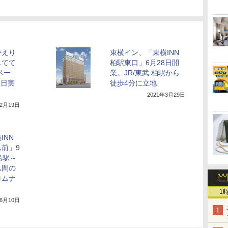
かえり
東横イン、「東横INN
じてて
柏駅東口」6月28日開
ペー
業。JR/東武 柏駅から
1日実
徒歩4分に立地
2021年3月29日
年2月19日
INN
前」9
島駅～
ム間の
ロムナ
1
年6月10日