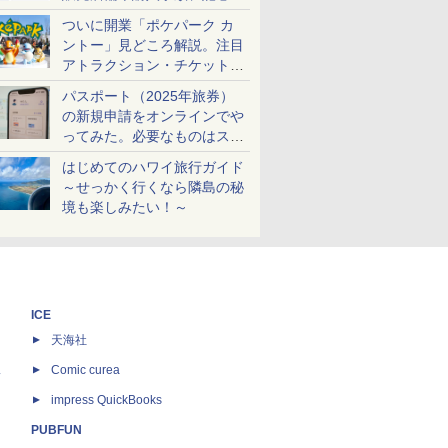
ケットも解説
ついに開業「ポケパーク カ
ントー」見どころ解説。注目
アトラクション・チケット手
配・来場前に必要な準備は？
パスポート（2025年旅券）
の新規申請をオンラインでや
ってみた。必要なものはスマ
ホとマイナカードのみ
はじめてのハワイ旅行ガイド
～せっかく行くなら隣島の秘
境も楽しみたい！～
ICE
天海社
ス
Comic curea
impress QuickBooks
PUBFUN