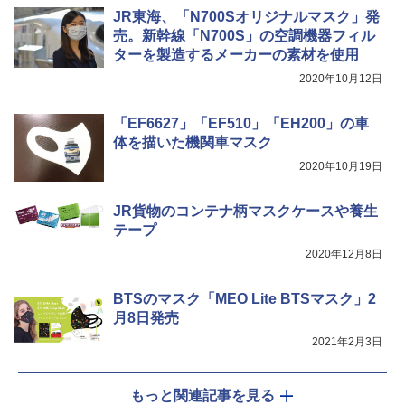
簡単設置 ポップアップテント エクルベージ
防水 UVカット 4段階高さ調整 軽量 収納袋付
JR東海、「N700Sオリジナルマスク」発
ュ(BC仕様) PATC-150B(EB)
き
売。新幹線「N700S」の空調機器フィル
￥9,990
￥6,459
ターを製造するメーカーの素材を使用
2020年10月12日
[キャンパーズコレクション 山善] 傘みたいに
ポインターライト 強力 小型 緑色/赤色/青紫色
広げるだけ パッとサッとテント キューブワ
USB充電式 高精度 超長距離照射 長時間使用
「EF6627」「EF510」「EH200」の車
イド ブラックコーティング フルクローズ メ
可能 安全ロック付き 高安全性 金属製耐久 コ
体を描いた機関車マスク
ッシュ 4人用 簡単設置 ポップアップテント P
ンパクト多機能設計 持ち運び便利 アウトド
ATCW-150B エクルベージュ
ア/オフィス/教育現場/展示会用 緑
2020年10月19日
￥-
￥1,180
JR貨物のコンテナ柄マスクケースや養生
テープ
2020年12月8日
BTSのマスク「MEO Lite BTSマスク」2
月8日発売
2021年2月3日
もっと関連記事を見る