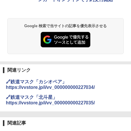
&ハイキング カーキ PATC-150(KH)
付き ヒグマ・イノシシ対策 自治体・教育機
関の購入実績 登山・キャンプ・アウトドア・
防災用品 長期保存可能 緊急時用 日本国内発
￥6,830
送
Google 検索で当サイトの記事を優先表示させる
￥3,680
PYKES PEAK (パイクスピーク) 着替えテン
ト プライバシー テント 【中が透けない】 1
人用 折りたたみ 防災グッズ 災害用トイレ ビ
ーチ ピクニック ポップアップテント 携帯 簡
GRANDOOR ステンレス保冷剤 2個セット 2
易 トイレテント (グレー)
026リニューアル 急速冷凍 空間倍増 衛生的
コンパクト 保冷力長持ち
￥4,980
￥2,980
関連リンク
ENDLESS BASE 《めざましテレビで紹介》
🔗鉄道マスク「カシオペア」
テント ワンタッチ RENEW 幅200 2-3人用 43
BUNDOK(バンドック)ソロ ドーム 1 EX BDK
https://vvstore.jp/i/vv_000000000227034/
500002(88859)
-08EX カーキ ソロキャンプ ポリエステル フ
レーム ドーム型 テント
🔗鉄道マスク「北斗星」
￥5,999
https://vvstore.jp/i/vv_000000000227035/
￥-
[キャンパーズコレクション 山善] 傘みたいに
広げるだけ パッとサッとテント ブラックコ
DEWEL パラソル 大型 ビーチ アウトドアパ
関連記事
ーティング フルクローズ メッシュ 3-4人用
ラソル ガーデン サイトシート付 折りたたみ