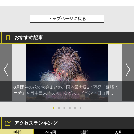
トップページに戻る
おすすめ記事
8月開催の花火大会まとめ。国内最大級2.4万発「幕張ビ
ーチ」や日本三大「長岡」など大型イベント目白押し！
●
●
●
●
●
●
アクセスランキング
1時間
24時間
1週間
1カ月