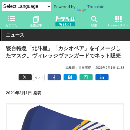
Powered by
Translate
トラベル Watch
旅のアイテム
旅行グッズ
その他
カテゴリ
過去記事
検索
Impressサイト
ニュース
寝台特急「北斗星」「カシオペア」をイメージし
たマスク。ヴィレッジヴァンガードでネット販売
編集部：重田渚瑳
2021年2月1日 11:58
リスト
2021年2月1日 発表