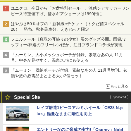
ユニクロ、今日から「お盆特別セール」。涼感シアサッカーワン
ピース待望値下げ、撥水ギアショーツは1990円に
はやぶさ50％オフの「新幹線eチケット（トクだ値スペシャル
28）」発売。秋冬乗車分、えきねっと限定
フェルメール《真珠の耳飾りの少女》展のグッズ公開。図録/ミ
ッフィー/葬送のフリーレンほか、注目ブランドコラボが実現
「ムーミン」大小メッシュポーチが付録、素敵なあの人 11月
号。中身が見やすく、温泉スパにも使える
「ムーミン」収納ポーチが付録、素敵なあの人 11月号増刊。衣
類や旅の必需品まとまる大小2個セット
もっと見る
Special Site
レイズ鍛造1ピースアルミホイール「CE28 N-p
lus」軽量なままに剛性を向上
エントリーなのに脅威の実力!「Osprey」Nobl