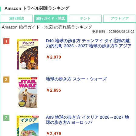
Amazon トラベル関連ランキング
旅行雑誌
旅行ガイド・地図
テント
アウトドア
Amazon 旅行ガイド・地図 の売れ筋ランキング
更新日時：2026/08/08 18:02
BE-PAL(ビ-パル) 2026年 9 月号【特別付録:
D40 地球の歩き方 チェンマイ タイ北部の魅
SOTO ミニマル"旅"財布 ランダム2種】
力的な町 2026～2027 地球の歩き方D アジア
￥1,500
￥2,079
ディズニーファン ２０２６年 ９月号 [雑
地球の歩き方 スター・ウォーズ
誌] (ＤＩＳＮＥＹ ＦＡＮ)
￥2,695
￥713
山と溪谷 2026年8月号「南アルプス大全」
A09 地球の歩き方 イタリア 2026～2027 地
球の歩き方A ヨーロッパ
￥1,540
￥2,479