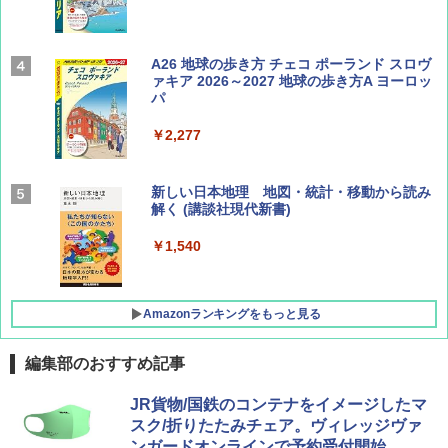
Coyote No.89 特集 星野道夫 夢見る旅
A26 地球の歩き方 チェコ ポーランド スロヴ
ァキア 2026～2027 地球の歩き方A ヨーロッ
パ
￥1,540
￥2,277
AIRLINE（エアライン）2026年9月号【特
新しい日本地理 地図・統計・移動から読み
集】ボーイング110周年を祝して！
解く (講談社現代新書)
￥1,760
￥1,540
Amazonランキングをもっと見る
編集部のおすすめ記事
[キャンパーズコレクション 山善] ポップアッ
熊撃退スプレー 熊よけスプレー 熊スプレー
JR貨物/国鉄のコンテナをイメージしたマ
プテント 傘みたいに広げて畳める パッとサ
【日本企業販売】超強力クマ対策スプレー 30
スク/折りたたみチェア。ヴィレッジヴァ
ッとサンシェード キューブ フルクローズ メ
0ml（連続噴射30秒）110ml（連続噴射15
ンガードオンラインで予約受付開始
ッシュ 簡単設置 ワンタッチテント キャンプ
秒）射程5～10m 安全ロック搭載 携帯収納袋