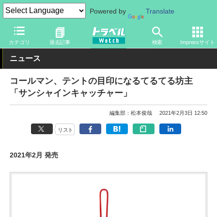
Powered by
Translate
トラベル Watch
旅のアイテム
旅行グッズ
カテゴリ
過去記事
検索
Impressサイト
ニュース
コールマン、テントの目印になるてるてる坊主
「サンシャインキャッチャー」
編集部：松本俊哉
2021年2月3日 12:50
リスト
2021年2月 発売