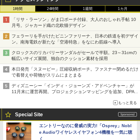
1時間
24時間
1週間
1カ月
「リサ・ラーソン」がま口ポーチ付録、大人のおしゃれ手帖 10
月号。ジャカード織の北欧猫デザイン
フェラーリを手がけたピニンファリーナ、日本の鉄道を初デザイ
ン。南海電鉄が新たな「空港特急」をなにわ筋線へ導入
クロックスのリカバリーサンダルがセールで半額。23～31cmの
幅広いサイズ展開、独自のクッション素材を採用
本日発売「スヌーピー」圧縮収納ポーチ。ファスナー閉めるだけ
で着替えや荷物がスリムにまとまる
ディズニーシー「インディ・ジョーンズ・アドベンチャー」が
11月末に運営再開。プロジェクションマッピングを追加、DPA
は1500円
もっと見る
Special Site
エントリーなのに脅威の実力!「Osprey」Nobl
e Audioワイヤレスイヤフォン4機種を一気に聴
く