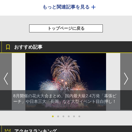
もっと関連記事を見る
トップページに戻る
おすすめ記事
8月開催の花火大会まとめ。国内最大級2.4万発「幕張ビ
ーチ」や日本三大「長岡」など大型イベント目白押し！
●
●
●
●
●
●
アクセスランキング