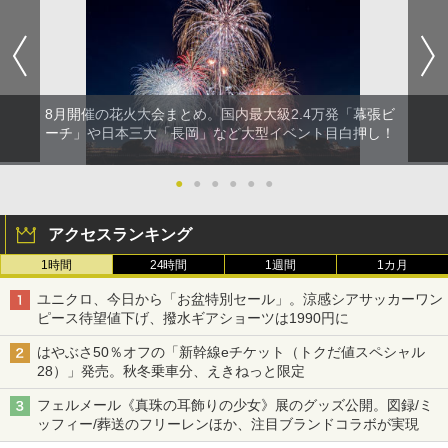
8月開催の花火大会まとめ。国内最大級2.4万発「幕張ビ
ーチ」や日本三大「長岡」など大型イベント目白押し！
●
●
●
●
●
●
アクセスランキング
1時間
24時間
1週間
1カ月
ユニクロ、今日から「お盆特別セール」。涼感シアサッカーワン
ピース待望値下げ、撥水ギアショーツは1990円に
はやぶさ50％オフの「新幹線eチケット（トクだ値スペシャル
28）」発売。秋冬乗車分、えきねっと限定
フェルメール《真珠の耳飾りの少女》展のグッズ公開。図録/ミ
ッフィー/葬送のフリーレンほか、注目ブランドコラボが実現