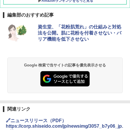
Amazonランキングをもっと見る
編集部のおすすめ記事
DEWEL パラソル 大型 ビーチ アウトドアパ
資生堂、「花粉肌荒れ」の仕組みと対処
ラソル ガーデン サイトシート付 折りたたみ
法を公開。肌に花粉を付着させない・バ
防水 UVカット 4段階高さ調整 軽量 収納袋付
リア機能を低下させない
き
￥6,459
Google 検索で当サイトの記事を優先表示させる
熊撃退スプレー 熊よけスプレー 熊スプレー
【日本企業販売】超強力クマ対策スプレー 30
0ml（連続噴射30秒）110ml（連続噴射15
秒）射程5～10m 安全ロック搭載 携帯収納袋
付き ヒグマ・イノシシ対策 自治体・教育機
関の購入実績 登山・キャンプ・アウトドア・
防災用品 長期保存可能 緊急時用 日本国内発
送
関連リンク
￥3,680
🔗ニュースリリース（PDF）
https://corp.shiseido.com/jp/newsimg/3057_b7y06_jp.
GRANDOOR ステンレス保冷剤 2個セット 2