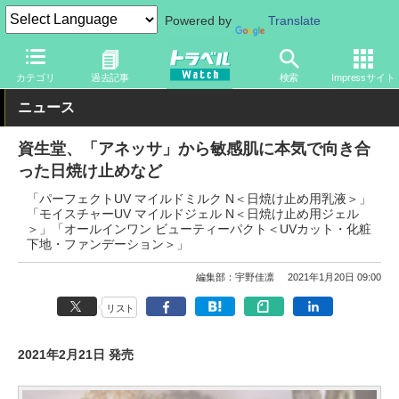
Powered by
Translate
トラベル Watch
旅のアイテム
旅行グッズ
その他
カテゴリ
過去記事
検索
Impressサイト
ニュース
資生堂、「アネッサ」から敏感肌に本気で向き合
った日焼け止めなど
「パーフェクトUV マイルドミルク N＜日焼け止め用乳液＞」
「モイスチャーUV マイルドジェル N＜日焼け止め用ジェル
＞」「オールインワン ビューティーパクト＜UVカット・化粧
下地・ファンデーション＞」
編集部：宇野佳凛
2021年1月20日 09:00
リスト
2021年2月21日 発売