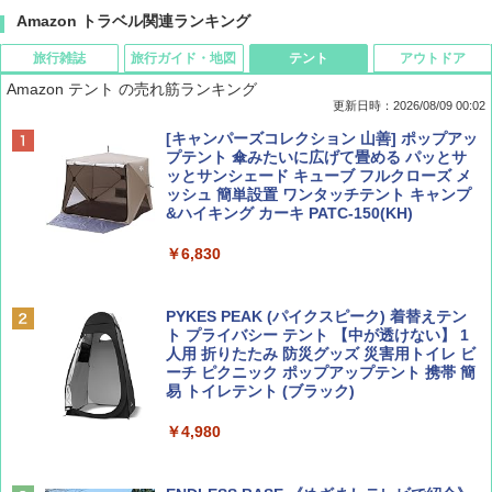
Amazon トラベル関連ランキング
旅行雑誌
旅行ガイド・地図
テント
アウトドア
Amazon テント の売れ筋ランキング
更新日時：2026/08/09 00:02
BE-PAL(ビ-パル) 2026年 9 月号【特別付録:
D40 地球の歩き方 チェンマイ タイ北部の魅
[キャンパーズコレクション 山善] ポップアッ
SOTO ミニマル"旅"財布 ランダム2種】
力的な町 2026～2027 地球の歩き方D アジア
プテント 傘みたいに広げて畳める パッとサ
ッとサンシェード キューブ フルクローズ メ
ッシュ 簡単設置 ワンタッチテント キャンプ
￥1,500
￥2,079
&ハイキング カーキ PATC-150(KH)
￥6,830
ディズニーファン ２０２６年 ９月号 [雑
地球の歩き方 スター・ウォーズ
誌] (ＤＩＳＮＥＹ ＦＡＮ)
PYKES PEAK (パイクスピーク) 着替えテン
￥2,695
ト プライバシー テント 【中が透けない】 1
￥713
人用 折りたたみ 防災グッズ 災害用トイレ ビ
ーチ ピクニック ポップアップテント 携帯 簡
易 トイレテント (ブラック)
山と溪谷 2026年8月号「南アルプス大全」
A09 地球の歩き方 イタリア 2026～2027 地
￥4,980
球の歩き方A ヨーロッパ
￥1,540
￥2,479