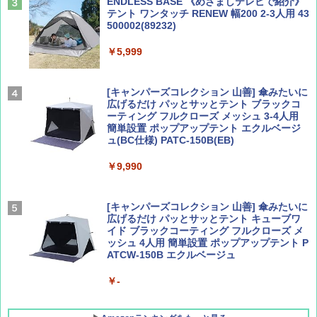
ENDLESS BASE 《めざましテレビで紹介》
テント ワンタッチ RENEW 幅200 2-3人用 43
500002(89232)
Coyote No.89 特集 星野道夫 夢見る旅
A26 地球の歩き方 チェコ ポーランド スロヴ
ァキア 2026～2027 地球の歩き方A ヨーロッ
￥5,999
パ
￥1,540
￥2,277
[キャンパーズコレクション 山善] 傘みたいに
広げるだけ パッとサッとテント ブラックコ
ーティング フルクローズ メッシュ 3-4人用
簡単設置 ポップアップテント エクルベージ
AIRLINE（エアライン）2026年9月号【特
新しい日本地理 地図・統計・移動から読み
ュ(BC仕様) PATC-150B(EB)
集】ボーイング110周年を祝して！
解く (講談社現代新書)
￥9,990
￥1,760
￥1,540
[キャンパーズコレクション 山善] 傘みたいに
広げるだけ パッとサッとテント キューブワ
イド ブラックコーティング フルクローズ メ
ッシュ 4人用 簡単設置 ポップアップテント P
ATCW-150B エクルベージュ
￥-