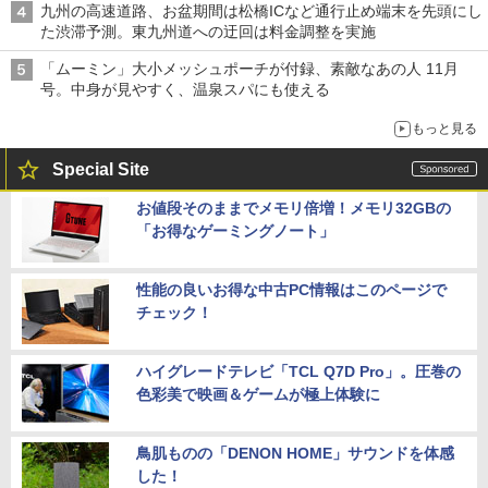
九州の高速道路、お盆期間は松橋ICなど通行止め端末を先頭にし
た渋滞予測。東九州道への迂回は料金調整を実施
「ムーミン」大小メッシュポーチが付録、素敵なあの人 11月
号。中身が見やすく、温泉スパにも使える
もっと見る
Special Site
お値段そのままでメモリ倍増！メモリ32GBの
「お得なゲーミングノート」
性能の良いお得な中古PC情報はこのページで
チェック！
ハイグレードテレビ「TCL Q7D Pro」。圧巻の
色彩美で映画＆ゲームが極上体験に
鳥肌ものの「DENON HOME」サウンドを体感
した！