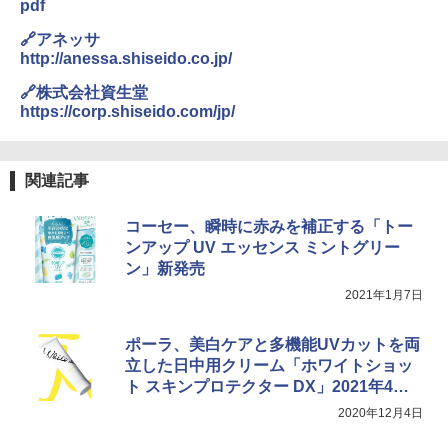
pdf
026リニューアル 急速冷凍 空間倍増 衛生的
コンパクト 保冷力長持ち
🔗アネッサ
http://anessa.shiseido.co.jp/
￥2,980
🔗株式会社資生堂
https://corp.shiseido.com/jp/
ポインターライト 強力 小型 緑色/赤色/青紫色
USB充電式 高精度 超長距離照射 長時間使用
可能 安全ロック付き 高安全性 金属製耐久 コ
ンパクト多機能設計 持ち運び便利 アウトド
関連記事
ア/オフィス/教育現場/展示会用 緑
コーセー、瞬時に赤みを補正する「トー
￥1,180
ンアップ UV エッセンス ミントグリー
ン」新発売
電動エアーポンプ SUP用 20PSI 電動ポンプ
2021年1月7日
ゴムボート 空気入れ 空気抜き 自動停止 過熱
保護 日光可読lcd 7種類ノズル付き
ポーラ、美白ケアと多機能UVカットを両
￥7,884
立した日中用クリーム「ホワイトショッ
ト スキンプロテクター DX」2021年4月2
2日発売
2020年12月4日