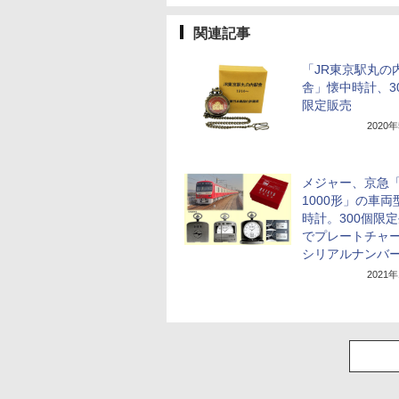
関連記事
「JR東京駅丸の
舎」懐中時計、3
限定販売
2020
メジャー、京急
1000形」の車両
時計。300個限
でプレートチャ
シリアルナンバ
2021