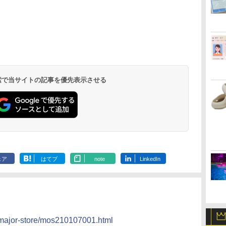
北陸 福井 あわら
品川プリンスホテ
舞浜ビューホテル
箱根湯本温泉 ホテ
ホテルトラスティ東
オリエンタルホテル
下呂温泉 水明館
住友不動産ホテル ヴ
東京ベイ舞浜ホテル
温泉 清風荘（北陸
ル イーストタワー
ｂｙ ＨＵＬＩＣ
ル おかだ
京ベイサイド
東京ベイ
ィラフォンテーヌグラ
ファーストリゾート
8,250円～
最大級の庭園露天風
（旧：東京ベイ舞浜
ンド東京有明
9,958円～
11,200円～
5,450円～
5,200円～
4,290円～
呂の宿 清風荘）
ホテル）
19,541円～
5,758円～
6,070円～
 検索で当サイトの記事を優先表示させる
ェア
はてブ
note
LinkedIn
p/major-store/mos210107001.html