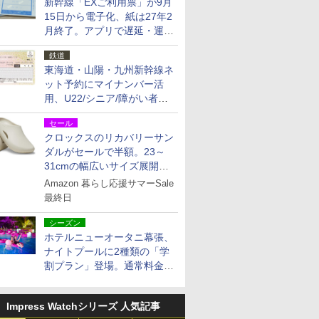
新幹線「EXご利用票」が9月
15日から電子化、紙は27年2
月終了。アプリで遅延・運休
も確認可能に
鉄道
東海道・山陽・九州新幹線ネ
ット予約にマイナンバー活
用、U22/シニア/障がい者割
を9月15日から発売
セール
クロックスのリカバリーサン
ダルがセールで半額。23～
31cmの幅広いサイズ展開、
独自のクッション素材を採用
Amazon 暮らし応援サマーSale
最終日
シーズン
ホテルニューオータニ幕張、
ナイトプールに2種類の「学
割プラン」登場。通常料金の
およそ半額でお得に夜活
Impress Watchシリーズ 人気記事