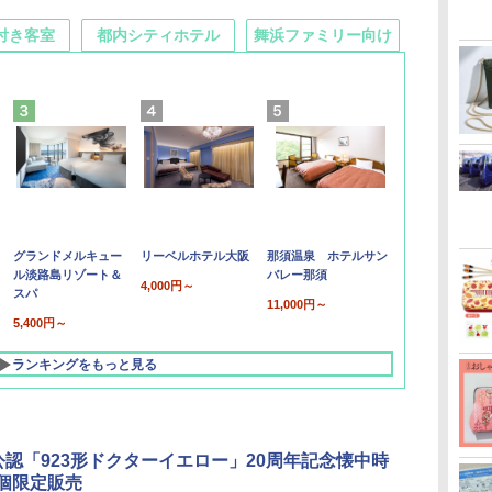
付き客室
都内シティホテル
舞浜ファミリー向け
グランドメルキュー
リーベルホテル大阪
那須温泉 ホテルサン
ル淡路島リゾート＆
バレー那須
4,000円～
スパ
11,000円～
5,400円～
ランキングをもっと見る
公認「923形ドクターイエロー」20周年記念懐中時
3個限定販売