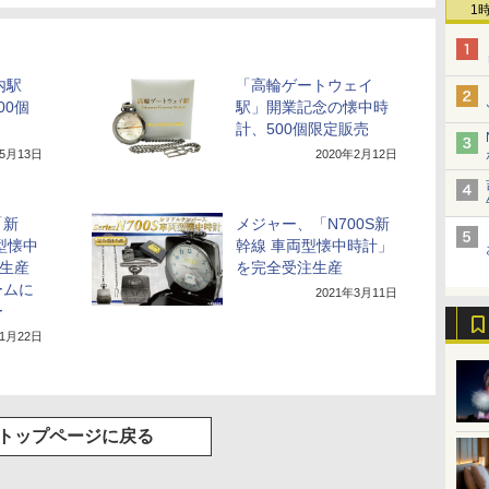
1
内駅
「高輪ゲートウェイ
00個
駅」開業記念の懐中時
計、500個限定販売
年5月13日
2020年2月12日
「新
メジャー、「N700S新
型懐中
幹線 車両型懐中時計」
定生産
を完全受注生産
ームに
2021年3月11日
ー
年1月22日
トップページに戻る