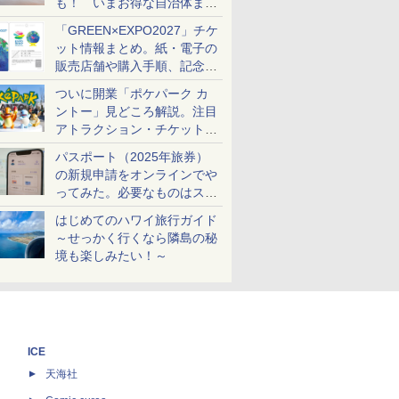
も！ いまお得な自治体まと
め
「GREEN×EXPO2027」チケ
ット情報まとめ。紙・電子の
販売店舗や購入手順、記念チ
ケットも解説
ついに開業「ポケパーク カ
ントー」見どころ解説。注目
アトラクション・チケット手
配・来場前に必要な準備は？
パスポート（2025年旅券）
の新規申請をオンラインでや
ってみた。必要なものはスマ
ホとマイナカードのみ
はじめてのハワイ旅行ガイド
～せっかく行くなら隣島の秘
境も楽しみたい！～
ICE
天海社