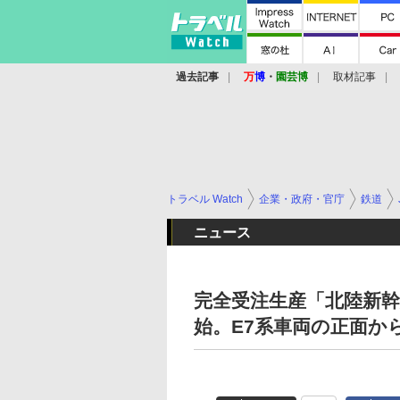
過去記事
万
博
・
園芸博
取材記事
トラベル Watch
企業・政府・官庁
鉄道
ニュース
完全受注生産「北陸新幹
始。E7系車両の正面か