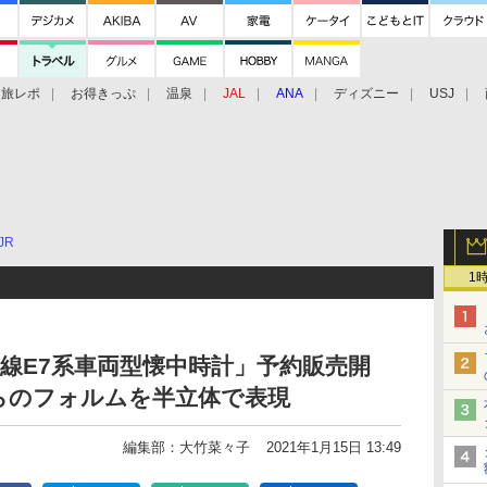
旅レポ
お得きっぷ
温泉
JAL
ANA
ディズニー
USJ
JR
1
線E7系車両型懐中時計」予約販売開
らのフォルムを半立体で表現
編集部：大竹菜々子
2021年1月15日 13:49