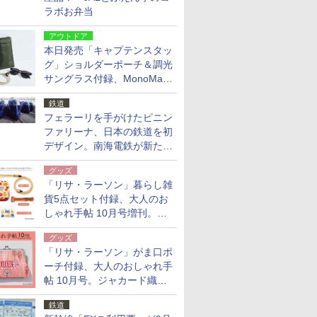
ラボお弁当
アウトドア
本日発売「キャプテンスタッ
グ」ショルダーポーチ＆調光
サングラス付録、MonoMax
9月号増刊
鉄道
フェラーリを手がけたピニン
ファリーナ、日本の鉄道を初
デザイン。南海電鉄が新たな
「空港特急」をなにわ筋線へ
グッズ
導入
「リサ・ラーソン」暮らし雑
貨5点セット付録、大人のお
しゃれ手帖 10月号増刊。
USBケーブルや缶ケースなど
グッズ
「リサ・ラーソン」がま口ポ
ーチ付録、大人のおしゃれ手
帖 10月号。ジャカード織の
北欧猫デザイン
鉄道