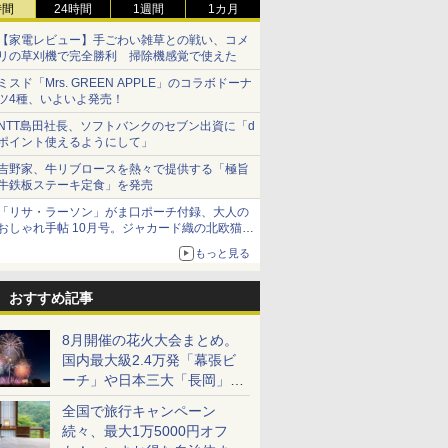
時間
24時間
1週間
1カ月
【家電レビュー】手ごわい雑草との戦い、コメ
リの草刈機で完全勝利 掃除機感覚で使えた
ミスド「Mrs. GREEN APPLE」のコラボドーナ
ツ4種、いよいよ発売！
NTT島田社長、ソフトバンクのセブン出資に「d
ポイント使えるようにして」
吉野家、牛リブロースを熱々で提供する「極旨
牛鉄板ステーキ定食」を発売
「リサ・ラーソン」がま口ポーチ付録、大人の
おしゃれ手帖 10月号。ジャカード織の北欧猫デ
ザイン
もっと見る
おすすめ記事
8月開催の花火大会まとめ。
国内最大級2.4万発「幕張ビ
ーチ」や日本三大「長岡」な
ど大型イベント目白押し！
全国で旅行キャンペーン
続々、最大1万5000円オフ