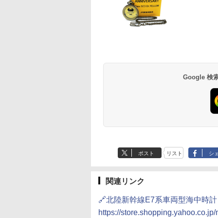
草津温泉 ホテル櫻
品川プリンスホテル
グランドニッコー東
海のサウナ＆スパ
東京ドームホテル
シェラトン・グラン
井
京ベイ 舞浜
オールインクルーシ
デ・トーキョーベ
7,037円～
7,980円～
ブ 島原温泉ホテル
イ・ホテル
14,300円～
6,800円～
南風楼
10,450円～
7,950円～
Google
ポスト
リスト
シ
関連リンク
🔗北陸新幹線E7系車両型海中時計
https://store.shopping.yahoo.co.j