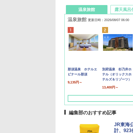
温泉旅館
露天風呂
温泉旅館
更新日時：2026/08/07 06:00
那須温泉 ホテルエ
別府温泉 杉乃井ホ
ピナール那須
テル（オリックスホ
テルズ＆リゾーツ）
9,135円～
13,400円～
編集部のおすすめ記事
JR東海
計、92