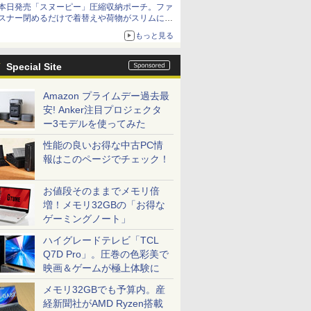
本日発売「スヌーピー」圧縮収納ポーチ。ファ
スナー閉めるだけで着替えや荷物がスリムにま
とまる
もっと見る
Special Site
Amazon プライムデー過去最
安! Anker注目プロジェクタ
ー3モデルを使ってみた
性能の良いお得な中古PC情
報はこのページでチェック！
お値段そのままでメモリ倍
増！メモリ32GBの「お得な
ゲーミングノート」
ハイグレードテレビ「TCL
Q7D Pro」。圧巻の色彩美で
映画＆ゲームが極上体験に
メモリ32GBでも予算内。産
経新聞社がAMD Ryzen搭載