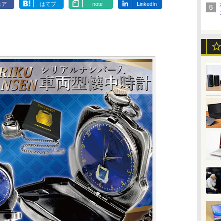
ェア
はてブ
note
LinkedIn