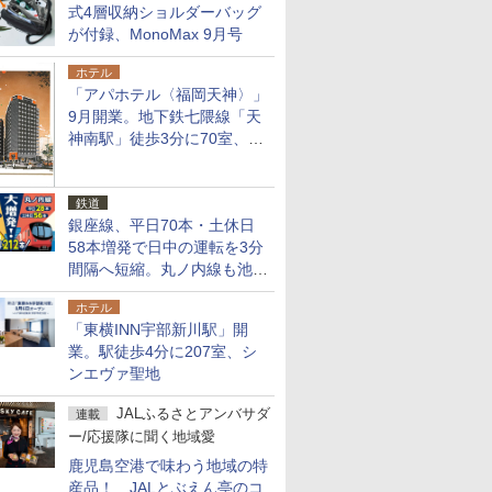
式4層収納ショルダーバッグ
が付録、MonoMax 9月号
ホテル
「アパホテル〈福岡天神〉」
9月開業。地下鉄七隈線「天
神南駅」徒歩3分に70室、エ
リア初の直営店
鉄道
銀座線、平日70本・土休日
58本増発で日中の運転を3分
間隔へ短縮。丸ノ内線も池袋
～中野坂上を4分間隔に
ホテル
「東横INN宇部新川駅」開
業。駅徒歩4分に207室、シ
ンエヴァ聖地
JALふるさとアンバサダ
連載
ー/応援隊に聞く地域愛
鹿児島空港で味わう地域の特
産品！ JALとぶえん亭のコ