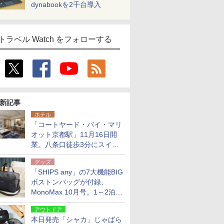
dynabookを2千台導入
トラベル Watch をフォローする
新記事
ホテル
「コートヤード・バイ・マリ
オット京都駅」11月16日開
業。八条口徒歩3分にスイー
ト含む全270室、ダイニング
グッズ
も併設
「SHIPS any」の7大機能BIG
ボストンバッグが付録、
MonoMax 10月号。1～2泊の
荷物、キャリーオンも可能
アウトドア
本日発売「シャカ」じゃばら