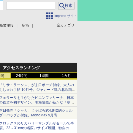
Impress サイト
全カテゴリ
商業施設
宿泊
アクセスランキング
時間
24時間
1週間
1カ月
「リサ・ラーソン」がま口ポーチ付録、大人の
おしゃれ手帖 10月号。ジャカード織の北欧猫デ
ザイン
フェラーリを手がけたピニンファリーナ、日本
の鉄道を初デザイン。南海電鉄が新たな「空港
特急」をなにわ筋線へ導入
本日発売「シャカ」じゃばら式4層収納ショル
ダーバッグが付録、MonoMax 9月号
クロックスのリカバリーサンダルがセールで半
額。23～31cmの幅広いサイズ展開、独自のク
ッション素材を採用