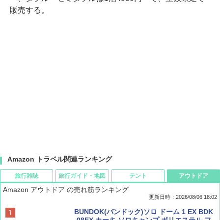
販売する。
Amazon トラベル関連ランキング
旅行雑誌
旅行ガイド・地図
テント
アウトドア
Amazon アウトドア の売れ筋ランキング
更新日時：2026/08/06 18:02
ディズニーファン ２０２６年 ９月号 [雑
D40 地球の歩き方 チェンマイ タイ北部の魅
[キャンパーズコレクション 山善] ポップアッ
BUNDOK(バンドック)ソロ ドーム 1 EX BDK