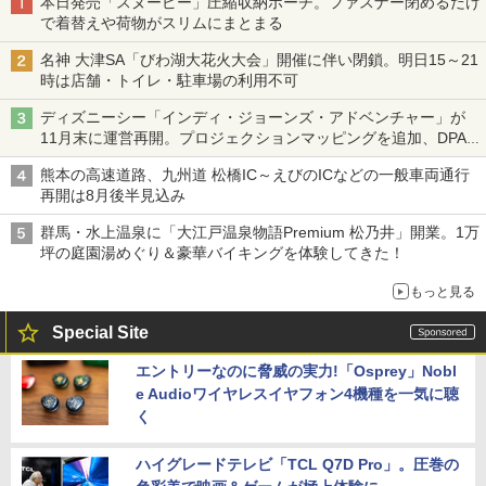
本日発売「スヌーピー」圧縮収納ポーチ。ファスナー閉めるだけ
で着替えや荷物がスリムにまとまる
名神 大津SA「びわ湖大花火大会」開催に伴い閉鎖。明日15～21
時は店舗・トイレ・駐車場の利用不可
ディズニーシー「インディ・ジョーンズ・アドベンチャー」が
11月末に運営再開。プロジェクションマッピングを追加、DPA
は1500円
熊本の高速道路、九州道 松橋IC～えびのICなどの一般車両通行
再開は8月後半見込み
群馬・水上温泉に「大江戸温泉物語Premium 松乃井」開業。1万
坪の庭園湯めぐり＆豪華バイキングを体験してきた！
もっと見る
Special Site
エントリーなのに脅威の実力!「Osprey」Nobl
e Audioワイヤレスイヤフォン4機種を一気に聴
く
ハイグレードテレビ「TCL Q7D Pro」。圧巻の