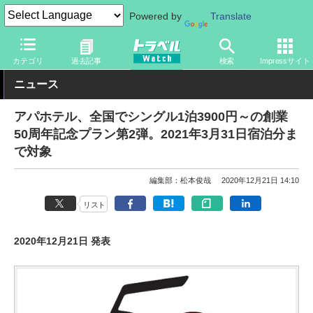
Powered by
Translate
トラベル Watch
旅の情報
ホテル・旅館
宿泊
カテゴリ
過去記事
検索
Impressサイト
ニュース
アパホテル、全国でシングル1泊3900円～の創業
50周年記念プラン第2弾。2021年3月31日宿泊分ま
で対象
編集部：松本俊哉
2020年12月21日 14:10
リスト
2020年12月21日 発表