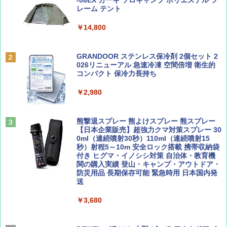
誌] (ＤＩＳＮＥＹ ＦＡＮ)
力的な町 2026～2027 地球の歩き方D アジア
プテント 傘みたいに広げて畳める パッとサ
-08EX カーキ ソロキャンプ ポリエステル フ
ッとサンシェード キューブ フルクローズ メ
レーム テント
ッシュ 簡単設置 ワンタッチテント キャンプ
￥713
￥2,079
&ハイキング カーキ PATC-150(KH)
￥14,800
￥6,832
Coyote No.89 特集 星野道夫 夢見る旅
A09 地球の歩き方 イタリア 2026～2027 地
GRANDOOR ステンレス保冷剤 2個セット 2
球の歩き方A ヨーロッパ
026リニューアル 急速冷凍 空間倍増 衛生的
PYKES PEAK (パイクスピーク) 着替えテン
コンパクト 保冷力長持ち
￥1,540
ト プライバシー テント 【中が透けない】 1
￥2,479
人用 折りたたみ 防災グッズ 災害用トイレ ビ
￥2,980
ーチ ピクニック ポップアップテント 携帯 簡
易 トイレテント (ブラック)
山と溪谷 2026年8月号「南アルプス大全」
A26 地球の歩き方 チェコ ポーランド スロヴ
熊撃退スプレー 熊よけスプレー 熊スプレー
￥4,980
ァキア 2026～2027 地球の歩き方A ヨーロッ
【日本企業販売】超強力クマ対策スプレー 30
パ
￥1,540
0ml（連続噴射30秒）110ml（連続噴射15
秒）射程5～10m 安全ロック搭載 携帯収納袋
￥2,277
ENDLESS BASE 《めざましテレビで紹介》
付き ヒグマ・イノシシ対策 自治体・教育機
テント ワンタッチ RENEW 幅200 2-3人用 43
関の購入実績 登山・キャンプ・アウトドア・
500002(88859)
防災用品 長期保存可能 緊急時用 日本国内発
送
AIRLINE（エアライン）2026年9月号【特
地球の歩き方 スター・ウォーズ
集】ボーイング110周年を祝して！
￥5,499
￥3,680
￥2,695
￥1,760
[キャンパーズコレクション 山善] 傘みたいに