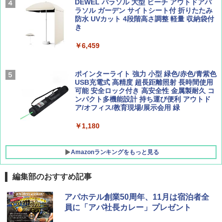
広げるだけ パッとサッとテント ブラックコ
DEWEL パラソル 大型 ビーチ アウトドアパ
ーティング フルクローズ メッシュ 3-4人用
ラソル ガーデン サイトシート付 折りたたみ
簡単設置 ポップアップテント エクルベージ
防水 UVカット 4段階高さ調整 軽量 収納袋付
BE-PAL(ビ-パル) 2026年 9 月号【特別付録:
新しい日本地理 地図・統計・移動から読み
ュ(BC仕様) PATC-150B(EB)
き
SOTO ミニマル"旅"財布 ランダム2種】
解く (講談社現代新書)
￥8,991
￥6,459
￥1,500
￥1,540
Coleman(コールマン) ツーリングドーム/LD
ポインターライト 強力 小型 緑色/赤色/青紫色
X 2人用 3人用 キャンプ アウトドア フェス
USB充電式 高精度 超長距離照射 長時間使用
収納 コンパクト 簡単設営 カンガルーテント
可能 安全ロック付き 高安全性 金属製耐久 コ
ソロキャンプ ソロテント
ンパクト多機能設計 持ち運び便利 アウトド
ア/オフィス/教育現場/展示会用 緑
￥20,718
￥1,180
Amazonランキングをもっと見る
編集部のおすすめ記事
アパホテル創業50周年、11月は宿泊者全
員に「アパ社長カレー」プレゼント