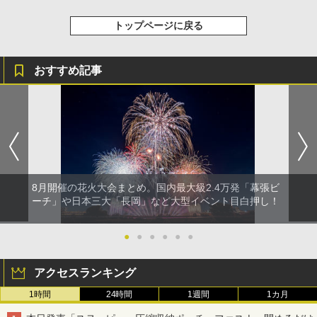
トップページに戻る
おすすめ記事
8月開催の花火大会まとめ。国内最大級2.4万発「幕張ビ
ーチ」や日本三大「長岡」など大型イベント目白押し！
●
●
●
●
●
●
アクセスランキング
1時間
24時間
1週間
1カ月