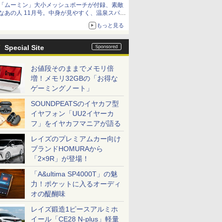
「ムーミン」大小メッシュポーチが付録、素敵
なあの人 11月号。中身が見やすく、温泉スパに
も使える
もっと見る
Special Site
お値段そのままでメモリ倍
増！メモリ32GBの「お得な
ゲーミングノート」
SOUNDPEATSのイヤカフ型
イヤフォン「UU2イヤーカ
フ」をイヤカフマニアが語る
レイズのプレミアムカー向け
ブランドHOMURAから
「2×9R」が登場！
「A&ultima SP4000T」の魅
力！ポケットに入るオーディ
オの醍醐味
レイズ鍛造1ピースアルミホ
イール「CE28 N-plus」軽量