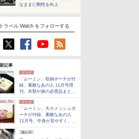
なままに剛性を向上
トラベル Watch をフォローする
新記事
グッズ
「ムーミン」収納ポーチが付
録、素敵なあの人 11月号増
刊。衣類や旅の必需品まとま
る大小2個セット
グッズ
「ムーミン」大小メッシュポ
ーチが付録、素敵なあの人
11月号。中身が見やすく、温
泉スパにも使える
旅レポ