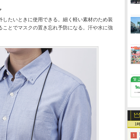
プ
したいときに使用できる。細く軽い素材のため装
ることでマスクの置き忘れ予防になる。汗や水に強
。
1