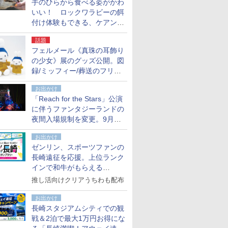
手のひらから食べる姿がかわ
いい！ ロックワラビーの餌
付け体験もできる、ケアンズ
でアサートン高原の日本語ガ
話題
イド付きツアーに参加してみ
フェルメール《真珠の耳飾り
た
の少女》展のグッズ公開。図
録/ミッフィー/葬送のフリー
レンほか、注目ブランドコラ
お出かけ
ボが実現
「Reach for the Stars」公演
に伴うファンタジーランドの
夜間入場規制を変更。9月か
ら18時50分～20時ごろに
お出かけ
ゼンリン、スポーツファンの
長崎遠征を応援。上位ランク
インで和牛がもらえる
「GO！GO！長崎スタンプラ
推し活向けクリアうちわも配布
リー」
お出かけ
長崎スタジアムシティでの観
戦＆2泊で最大1万円お得にな