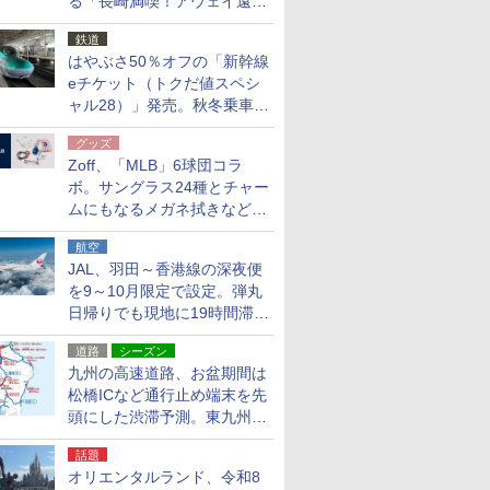
る「長崎満喫！アウェイ遠征
応援キャンペーン」
鉄道
はやぶさ50％オフの「新幹線
eチケット（トクだ値スペシ
ャル28）」発売。秋冬乗車
分、えきねっと限定
グッズ
Zoff、「MLB」6球団コラ
ボ。サングラス24種とチャー
ムにもなるメガネ拭きなど雑
貨24種
航空
JAL、羽田～香港線の深夜便
を9～10月限定で設定。弾丸
日帰りでも現地に19時間滞在
できる
道路
シーズン
九州の高速道路、お盆期間は
松橋ICなど通行止め端末を先
頭にした渋滞予測。東九州道
への迂回は料金調整を実施
話題
オリエンタルランド、令和8