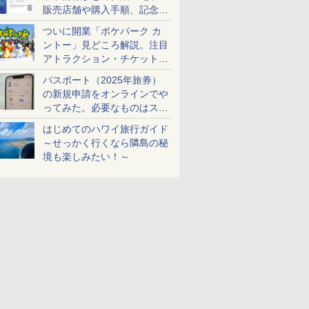
販売店舗や購入手順、記念チ
ケットも解説
ついに開業「ポケパーク カ
ントー」見どころ解説。注目
アトラクション・チケット手
配・来場前に必要な準備は？
パスポート（2025年旅券）
の新規申請をオンラインでや
ってみた。必要なものはスマ
ホとマイナカードのみ
はじめてのハワイ旅行ガイド
～せっかく行くなら隣島の秘
境も楽しみたい！～