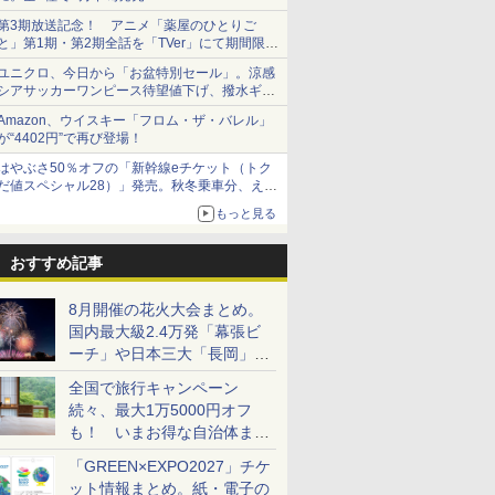
第3期放送記念！ アニメ「薬屋のひとりご
と」第1期・第2期全話を「TVer」にて期間限定
で順次無料配信開始
ユニクロ、今日から「お盆特別セール」。涼感
シアサッカーワンピース待望値下げ、撥水ギア
ショーツは1990円に
Amazon、ウイスキー「フロム・ザ・バレル」
が“4402円”で再び登場！
はやぶさ50％オフの「新幹線eチケット（トク
だ値スペシャル28）」発売。秋冬乗車分、えき
ねっと限定
もっと見る
おすすめ記事
8月開催の花火大会まとめ。
国内最大級2.4万発「幕張ビ
ーチ」や日本三大「長岡」な
ど大型イベント目白押し！
全国で旅行キャンペーン
続々、最大1万5000円オフ
も！ いまお得な自治体まと
め
「GREEN×EXPO2027」チケ
ット情報まとめ。紙・電子の