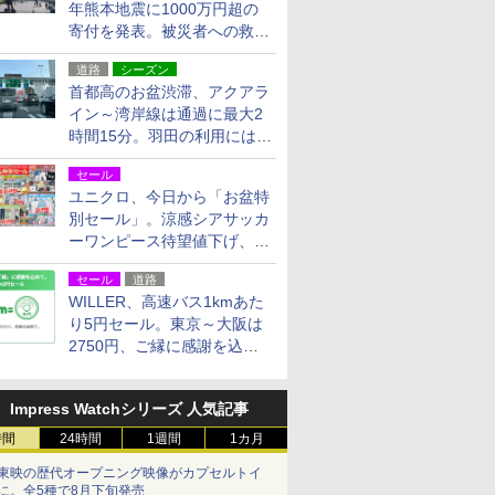
年熊本地震に1000万円超の
寄付を発表。被災者への救援
活動・復旧支援
道路
シーズン
首都高のお盆渋滞、アクアラ
イン～湾岸線は通過に最大2
時間15分。羽田の利用には
「空港西出口」の利用検討を
セール
ユニクロ、今日から「お盆特
別セール」。涼感シアサッカ
ーワンピース待望値下げ、撥
水ギアショーツは1990円に
セール
道路
WILLER、高速バス1kmあた
り5円セール。東京～大阪は
2750円、ご縁に感謝を込め
た20周年記念キャンペーン
Impress Watchシリーズ 人気記事
時間
24時間
1週間
1カ月
東映の歴代オープニング映像がカプセルトイ
に。全5種で8月下旬発売