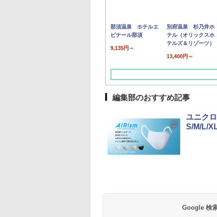
那須温泉 ホテルエ
別府温泉 杉乃井ホ
ピナール那須
テル（オリックスホ
テルズ＆リゾーツ）
9,135円～
13,400円～
編集部のおすすめ記事
ユニクロ
S/M/L
草津温泉 ホテル櫻
品川プリンスホテル
グランドニッコー東
海のサウナ＆スパ
東京ドームホテル
シェラトン・グラン
井
京ベイ 舞浜
オールインクルーシ
デ・トーキョーベ
7,037円～
7,980円～
ブ 島原温泉ホテル
イ・ホテル
14,300円～
6,800円～
南風楼
10,450円～
7,950円～
Google