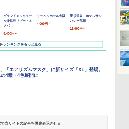
グランドメルキュー
リーベルホテル大阪
那須温泉 ホテルサン
ル淡路島リゾート＆
バレー那須
4,000円～
スパ
11,000円～
5,400円～
ランキングをもっと見る
、「エアリズムマスク」に新サイズ「XL」登場。
/XLの4種・4色展開に
北陸 福井 あわら
品川プリンスホテ
舞浜ビューホテル
箱根湯本温泉 ホテ
ホテルトラスティ東
オリエンタルホテル
下呂温泉 水明館
住友不動産ホテル ヴ
東京ベイ舞浜ホテル
温泉 清風荘（北陸
ル イーストタワー
ｂｙ ＨＵＬＩＣ
ル おかだ
京ベイサイド
東京ベイ
ィラフォンテーヌグラ
ファーストリゾート
8,250円～
最大級の庭園露天風
（旧：東京ベイ舞浜
ンド東京有明
9,958円～
11,200円～
5,450円～
5,200円～
4,290円～
呂の宿 清風荘）
ホテル）
19,541円～
5,758円～
6,070円～
 検索で当サイトの記事を優先表示させる