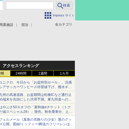
Impress サイト
全カテゴリ
商業施設
宿泊
アクセスランキング
時間
24時間
1週間
1カ月
ユニクロ、今日から「お盆特別セール」。涼感
シアサッカーワンピース待望値下げ、撥水ギア
ショーツは1990円に
九州の高速道路、お盆期間は松橋ICなど通行止
め端末を先頭にした渋滞予測。東九州道への迂
回は料金調整を実施
はやぶさ50％オフの「新幹線eチケット（トク
だ値スペシャル28）」発売。秋冬乗車分、えき
ねっと限定
フェルメール《真珠の耳飾りの少女》展のグッ
ズ公開。図録/ミッフィー/葬送のフリーレンほ
か、注目ブランドコラボが実現