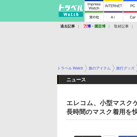
過去記事
万
博
・
園芸博
取材記事
トラベル Watch
旅のアイテム
旅行グッズ
ニュース
エレコム、小型マスク
長時間のマスク着用を