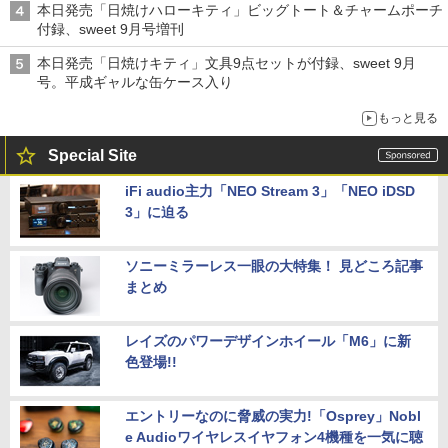
本日発売「日焼けハローキティ」ビッグトート＆チャームポーチ
付録、sweet 9月号増刊
本日発売「日焼けキティ」文具9点セットが付録、sweet 9月
号。平成ギャルな缶ケース入り
もっと見る
Special Site
iFi audio主力「NEO Stream 3」「NEO iDSD
3」に迫る
ソニーミラーレス一眼の大特集！ 見どころ記事
まとめ
レイズのパワーデザインホイール「M6」に新
色登場!!
エントリーなのに脅威の実力!「Osprey」Nobl
e Audioワイヤレスイヤフォン4機種を一気に聴