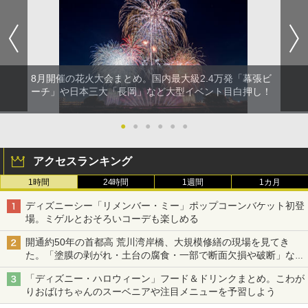
8月開催の花火大会まとめ。国内最大級2.4万発「幕張ビ
ーチ」や日本三大「長岡」など大型イベント目白押し！
●
●
●
●
●
●
アクセスランキング
1時間
24時間
1週間
1カ月
ディズニーシー「リメンバー・ミー」ポップコーンバケット初登
場。ミゲルとおそろいコーデも楽しめる
開通約50年の首都高 荒川湾岸橋、大規模修繕の現場を見てき
た。「塗膜の剥がれ・土台の腐食・一部で断面欠損や破断」など
深刻な損傷、どう直す？
「ディズニー・ハロウィーン」フード＆ドリンクまとめ。こわが
りおばけちゃんのスーベニアや注目メニューを予習しよう