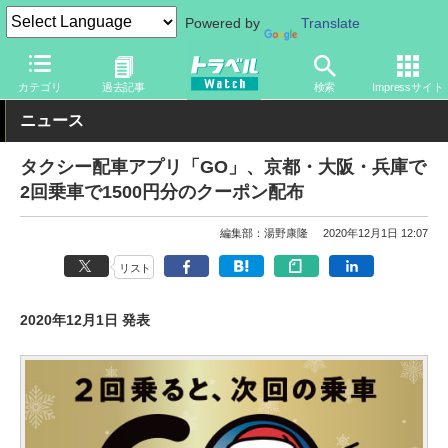
Powered by
Translate
トラベル Watch
旅の方法
クルマ旅
カテゴリ
過去記事
検索
Impressサイト
ニュース
タクシー配車アプリ「GO」、京都・大阪・兵庫で
2回乗車で1500円分のクーポン配布
編集部：湯野康隆
2020年12月1日 12:07
リスト
2020年12月1日 発表