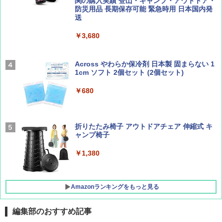
テント ワンタッチ RENEW 幅200 2-3人用 43
関の購入実績 登山・キャンプ・アウトドア・
500002(88859)
防災用品 長期保存可能 緊急時用 日本国内発
ディズニーファン ２０２６年 ９月号 [雑
A26 地球の歩き方 チェコ ポーランド スロヴ
送
誌] (ＤＩＳＮＥＹ ＦＡＮ)
ァキア 2026～2027 地球の歩き方A ヨーロッ
パ
￥5,999
￥3,680
￥713
￥2,277
[キャンパーズコレクション 山善] 傘みたいに
広げるだけ パッとサッとテント キューブワ
Across やわらか保冷剤 日本製 固まらない 1
イドプラス ブラックコーティング フルクロ
1cm ソフト 2個セット (2個セット)
山と溪谷 2026年8月号「南アルプス大全」
新しい日本地理 地図・統計・移動から読み
ーズ メッシュ 5人用 簡単設置 ポップアップ
解く (講談社現代新書)
テント PATCW-200B エクルベージュ
￥680
￥1,540
￥1,540
￥15,990
折りたたみ椅子 アウトドアチェア 伸縮式 キ
ャンプ椅子
[キャンパーズコレクション 山善] 傘みたいに
広げるだけ パッとサッとテント ブラックコ
ーティング フルクローズ メッシュ 3-4人用
￥1,380
簡単設置 ポップアップテント エクルベージ
ュ(BC仕様) PATC-150B(EB)
Amazonランキングをもっと見る
￥9,990
編集部のおすすめ記事