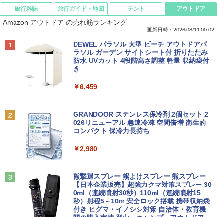
旅行雑誌
旅行ガイド・地図
テント
アウトドア
Amazon アウトドア の売れ筋ランキング
更新日時：2026/08/11 00:02
BE-PAL(ビ-パル) 2026年 10 月号【特別付録:
地球の歩き方 スター・ウォーズ
[キャンパーズコレクション 山善] テント ワ
DEWEL パラソル 大型 ビーチ アウトドアパ
ノルディスク 4ホール鋳鉄スキレット】
ンタッチ 遮光率99.99%以上・UVカット率9
ラソル ガーデン サイトシート付 折りたたみ
9.9%生地採用 ブラックコーティング 4人用
防水 UVカット 4段階高さ調整 軽量 収納袋付
￥2,695
パッとサッとテントキューブ プレミアム PAT
き
￥1,540
CW-P150B
￥6,459
￥16,816
BE-PAL(ビ-パル) 2026年 9 月号【特別付録:
D40 地球の歩き方 チェンマイ タイ北部の魅
SOTO ミニマル"旅"財布 ランダム2種】
力的な町 2026～2027 地球の歩き方D アジア
GRANDOOR ステンレス保冷剤 2個セット 2
PYKES PEAK (パイクスピーク) ポップアッ
026リニューアル 急速冷凍 空間倍増 衛生的
プ テント サンシェード 簡易テント 【一瞬で
コンパクト 保冷力長持ち
￥1,500
￥2,079
パッと広がる 簡単設営】 2~3人用 UVカット
紫外線対策 日よけ 防虫 撥水 ビーチ ピクニッ
￥2,980
ク ペグ・キャリーバッグ付き (2-3P/アプリコ
ットベージュ/2-3P)
サライ 2026年 9月号 [雑誌]
A09 地球の歩き方 イタリア 2026～2027 地
球の歩き方A ヨーロッパ
熊撃退スプレー 熊よけスプレー 熊スプレー
￥5,980
￥600
【日本企業販売】超強力クマ対策スプレー 30
￥2,479
0ml（連続噴射30秒）110ml（連続噴射15
秒）射程5～10m 安全ロック搭載 携帯収納袋
ENDLESS BASE 《めざましテレビで紹介》
付き ヒグマ・イノシシ対策 自治体・教育機