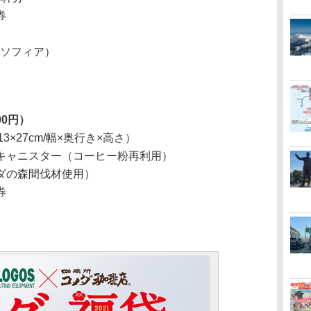
券
（ソフィア）
00円）
3×27cm/幅×奥行き×高さ）
キャニスター（コーヒー粉再利用）
ダの森間伐材使用）
券