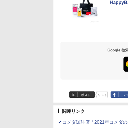
Happy
草津温泉 ホテル櫻
品川プリンスホテル
グランドニッコー東
海のサウナ＆スパ
東京ドームホテル
シェラトン・グラン
井
京ベイ 舞浜
オールインクルーシ
デ・トーキョーベ
7,037円～
7,980円～
ブ 島原温泉ホテル
イ・ホテル
14,300円～
6,800円～
南風楼
10,450円～
7,950円～
Google
ポスト
リスト
シ
関連リンク
🔗コメダ珈琲店「2021年コメダ