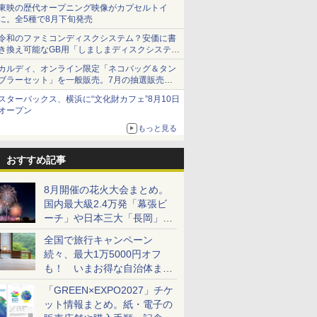
ショーツは1990円に
東映の歴代オープニング映像がカプセルトイ
に。全5種で8月下旬発売
令和のファミコンディスクシステム？安価に書
き換え可能なGB用「しましまディスクシステ
ム」
カルディ、オンライン限定「ネコバッグ＆タン
ブラーセット」を一般販売。7月の抽選販売の
当選無効分
スターバックス、横浜に“文化財カフェ”8月10日
オープン
もっと見る
おすすめ記事
8月開催の花火大会まとめ。
国内最大級2.4万発「幕張ビ
ーチ」や日本三大「長岡」な
ど大型イベント目白押し！
全国で旅行キャンペーン
続々、最大1万5000円オフ
も！ いまお得な自治体まと
め
「GREEN×EXPO2027」チケ
ット情報まとめ。紙・電子の