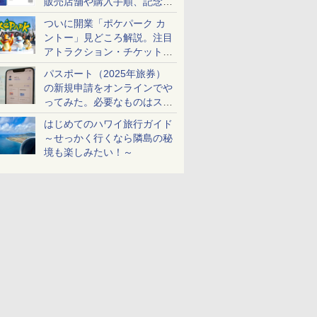
販売店舗や購入手順、記念チ
ケットも解説
ついに開業「ポケパーク カ
ントー」見どころ解説。注目
アトラクション・チケット手
配・来場前に必要な準備は？
パスポート（2025年旅券）
の新規申請をオンラインでや
ってみた。必要なものはスマ
ホとマイナカードのみ
はじめてのハワイ旅行ガイド
～せっかく行くなら隣島の秘
境も楽しみたい！～