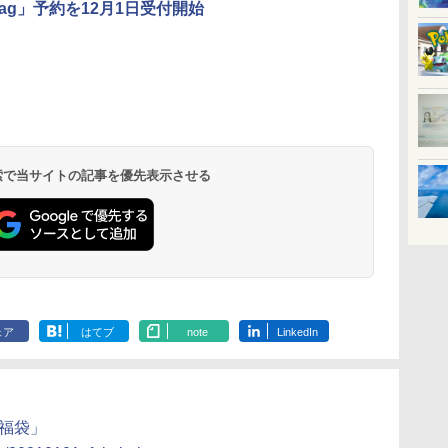
Bag」予約を12月1日受付開始
北陸 福井 あわら
品川プリンスホテ
舞浜ビューホテル
箱根湯本温泉 ホテ
ホテルトラスティ東
オリエンタルホテル
下呂温泉 水明館
住友不動産ホテル ヴ
東京ベイ舞浜ホテル
温泉 清風荘（北陸
ル イーストタワー
ｂｙ ＨＵＬＩＣ
ル おかだ
京ベイサイド
東京ベイ
ィラフォンテーヌグラ
ファーストリゾート
8,250円～
最大級の庭園露天風
（旧：東京ベイ舞浜
ンド東京有明
9,958円～
11,200円～
5,450円～
5,200円～
4,290円～
呂の宿 清風荘）
ホテル）
19,541円～
5,758円～
6,070円～
 検索で当サイトの記事を優先表示させる
ェア
はてブ
note
LinkedIn
の福袋」