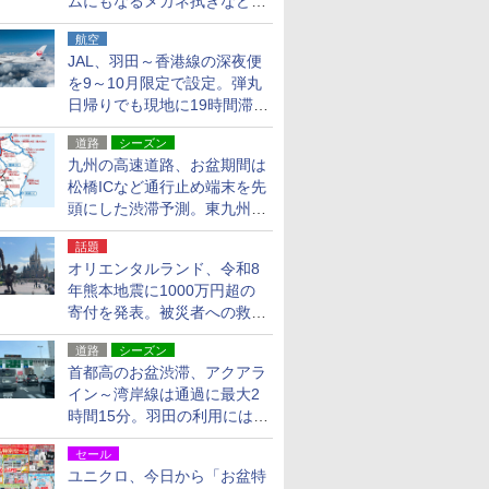
ムにもなるメガネ拭きなど雑
貨24種
航空
JAL、羽田～香港線の深夜便
を9～10月限定で設定。弾丸
日帰りでも現地に19時間滞在
できる
道路
シーズン
九州の高速道路、お盆期間は
松橋ICなど通行止め端末を先
頭にした渋滞予測。東九州道
への迂回は料金調整を実施
話題
オリエンタルランド、令和8
年熊本地震に1000万円超の
寄付を発表。被災者への救援
活動・復旧支援
道路
シーズン
首都高のお盆渋滞、アクアラ
イン～湾岸線は通過に最大2
時間15分。羽田の利用には
「空港西出口」の利用検討を
セール
ユニクロ、今日から「お盆特