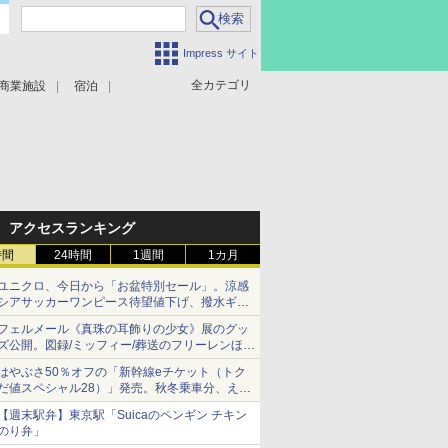
Impress サイト
全カテゴリ
商業施設
宿泊
アクセスランキング
時間
24時間
1週間
1カ月
ユニクロ、今日から「お盆特別セール」。涼感
シアサッカーワンピース待望値下げ、撥水ギア
ショーツは1990円に
フェルメール《真珠の耳飾りの少女》展のグッ
ズ公開。図録/ミッフィー/葬送のフリーレンほ
か、注目ブランドコラボが実現
はやぶさ50％オフの「新幹線eチケット（トク
だ値スペシャル28）」発売。秋冬乗車分、えき
ねっと限定
【週末駅弁】東京駅「Suicaのペンギン チキン
のり弁」