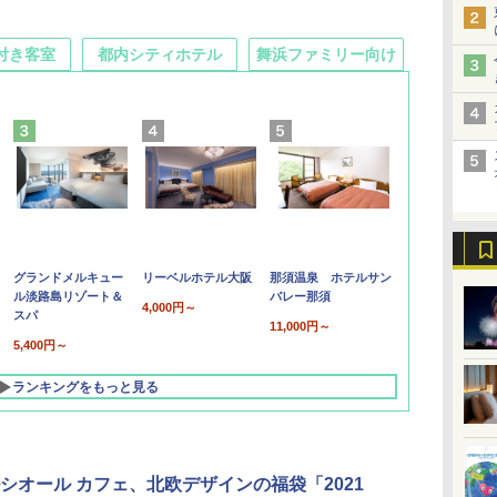
付き客室
都内シティホテル
舞浜ファミリー向け
グランドメルキュー
リーベルホテル大阪
那須温泉 ホテルサン
ル淡路島リゾート＆
バレー那須
4,000円～
スパ
11,000円～
5,400円～
ランキングをもっと見る
シオール カフェ、北欧デザインの福袋「2021