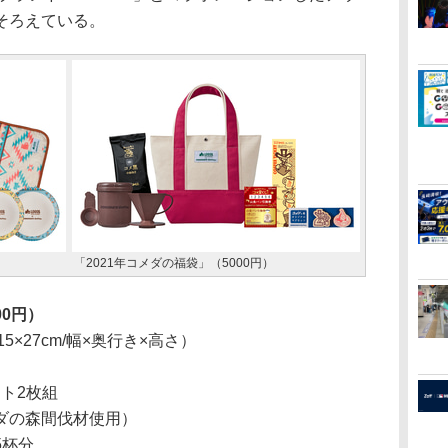
そろえている。
「2021年コメダの福袋」（5000円）
00円）
5×27cm/幅×奥行き×高さ）
ート2枚組
ダの森間伐材使用）
5杯分