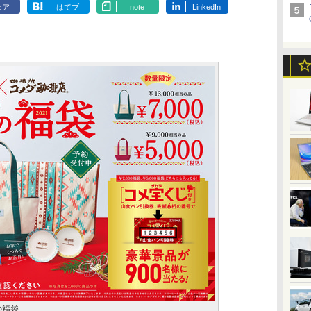
ェア
はてブ
note
LinkedIn
の福袋」