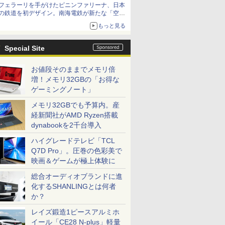
フェラーリを手がけたピニンファリーナ、日本
の鉄道を初デザイン。南海電鉄が新たな「空港
特急」をなにわ筋線へ導入
もっと見る
Special Site
お値段そのままでメモリ倍
増！メモリ32GBの「お得な
ゲーミングノート」
メモリ32GBでも予算内。産
経新聞社がAMD Ryzen搭載
dynabookを2千台導入
ハイグレードテレビ「TCL
Q7D Pro」。圧巻の色彩美で
映画＆ゲームが極上体験に
総合オーディオブランドに進
化するSHANLINGとは何者
か？
レイズ鍛造1ピースアルミホ
イール「CE28 N-plus」軽量