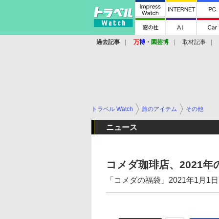
過去記事
万
博
・
園芸博
取材記事
トラベル Watch
旅のアイテム
その他
ニュース
コメダ珈琲店、2021年
「コメダの福袋」2021年1月1