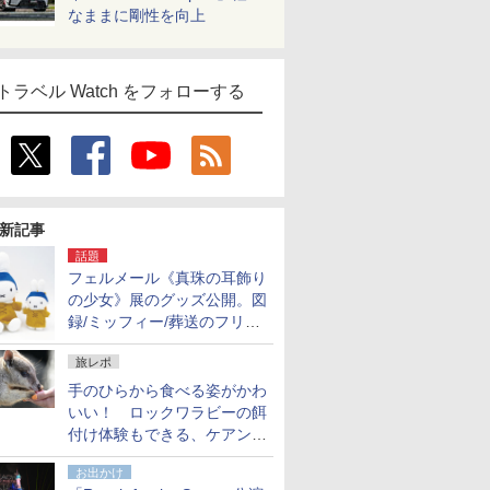
なままに剛性を向上
トラベル Watch をフォローする
新記事
話題
フェルメール《真珠の耳飾り
の少女》展のグッズ公開。図
録/ミッフィー/葬送のフリー
レンほか、注目ブランドコラ
旅レポ
ボが実現
手のひらから食べる姿がかわ
いい！ ロックワラビーの餌
付け体験もできる、ケアンズ
でアサートン高原の日本語ガ
お出かけ
イド付きツアーに参加してみ