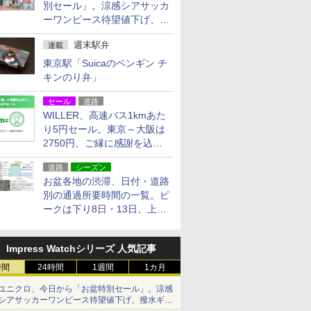
別セール」。涼感シアサッカ
ーワンピース待望値下げ、撥
水ギアショーツは1990円に
週末駅弁
連載
東京駅「Suicaのペンギン チ
キンのり弁」
セール
道路
WILLER、高速バス1kmあた
り5円セール。東京～大阪は
2750円、ご縁に感謝を込め
た20周年記念キャンペーン
道路
シーズン
お盆各地の渋滞、日付・道路
別の通過所要時間の一覧。ピ
ークは下り8日・13日、上り
14日・15日
Impress Watchシリーズ 人気記事
時間
24時間
1週間
1カ月
ユニクロ、今日から「お盆特別セール」。涼感
シアサッカーワンピース待望値下げ、撥水ギア