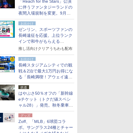
「Reach for the Stars」公演
た
に伴うファンタジーランドの
夜間入場規制を変更。9月か
ら18時50分～20時ごろに
お出かけ
ゼンリン、スポーツファンの
長崎遠征を応援。上位ランク
インで和牛がもらえる
「GO！GO！長崎スタンプラ
推し活向けクリアうちわも配布
リー」
お出かけ
長崎スタジアムシティでの観
戦＆2泊で最大1万円お得にな
る「長崎満喫！アウェイ遠征
応援キャンペーン」
鉄道
はやぶさ50％オフの「新幹線
eチケット（トクだ値スペシ
ャル28）」発売。秋冬乗車
分、えきねっと限定
グッズ
Zoff、「MLB」6球団コラ
ボ。サングラス24種とチャー