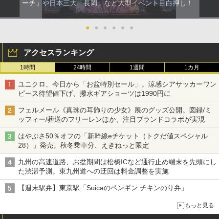
ーチ」や日本三大「長岡」など大型イベント目白押し！
●
●
●
●
●
●
アクセスランキング
1時間
24時間
1週間
1カ月
ユニクロ、今日から「お盆特別セール」。涼感シアサッカーワン
ピース待望値下げ、撥水ギアショーツは1990円に
フェルメール《真珠の耳飾りの少女》展のグッズ公開。図録/ミ
ッフィー/葬送のフリーレンほか、注目ブランドコラボが実現
はやぶさ50％オフの「新幹線eチケット（トクだ値スペシャル
28）」発売。秋冬乗車分、えきねっと限定
九州の高速道路、お盆期間は松橋ICなど通行止め端末を先頭にし
た渋滞予測。東九州道への迂回は料金調整を実施
【週末駅弁】東京駅「Suicaのペンギン チキンのり弁」
もっと見る