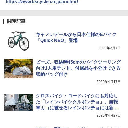
ポインターライト 強力 小型 緑色/赤色/青紫色
https://www.bscycle.co.jp/anchor/
USB充電式 高精度 超長距離照射 長時間使用
￥2,479
可能 安全ロック付き 高安全性 金属製耐久 コ
[キャンパーズコレクション 山善] 傘みたいに
ンパクト多機能設計 持ち運び便利 アウトド
広げるだけ パッとサッとテント ブラックコ
ア/オフィス/教育現場/展示会用 緑
関連記事
ーティング フルクローズ メッシュ 3-4人用
簡単設置 ポップアップテント エクルベージ
A26 地球の歩き方 チェコ ポーランド スロヴ
￥1,180
キャノンデールから日本仕様のEバイク
ュ(BC仕様) PATC-150B(EB)
ァキア 2026～2027 地球の歩き方A ヨーロッ
パ
「Quick NEO」登場
￥9,990
熊撃退スプレー 熊よけスプレー 熊スプレー
2020年2月7日
￥2,277
【日本企業販売】超強力クマ対策スプレー 30
0ml（連続噴射30秒）110ml（連続噴射15
[キャンパーズコレクション 山善] 傘みたいに
秒）射程5～10m 安全ロック搭載 携帯収納袋
ビーズ、収納時45cmのバイクツーリング
広げるだけ パッとサッとテント キューブワ
付き ヒグマ・イノシシ対策 自治体・教育機
向け1人用テント。付属品を小分けできる
イド ブラックコーティング フルクローズ メ
関の購入実績 登山・キャンプ・アウトドア・
収納バッグ付き
ッシュ 4人用 簡単設置 ポップアップテント P
防災用品 長期保存可能 緊急時用 日本国内発
ATCW-150B エクルベージュ
送
2020年4月17日
￥-
￥3,680
クロスバイク・ロードバイクにも対応し
た「レインバイシクルポンチョ」。自転
車カゴに被せるレインポンチョには新柄3
種
2020年4月27日