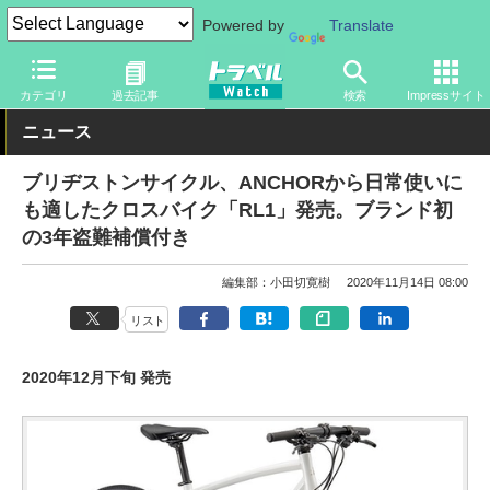
Powered by
Translate
トラベル Watch
旅の方法
自転車旅
サイクリング
カテゴリ
過去記事
検索
Impressサイト
ニュース
ブリヂストンサイクル、ANCHORから日常使いに
も適したクロスバイク「RL1」発売。ブランド初
の3年盗難補償付き
編集部：小田切寛樹
2020年11月14日 08:00
リスト
2020年12月下旬 発売