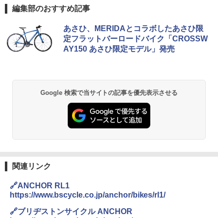
編集部のおすすめ記事
D40 地球の歩き方 チェンマイ タイ北部の魅
[キャンパーズコレクション 山善] ポップアッ
GRANDOOR ステンレス保冷剤 2個セット 2
あさひ、MERIDAとコラボしたあさひ限
力的な町 2026～2027 地球の歩き方D アジア
プテント 傘みたいに広げて畳める パッとサ
026リニューアル 急速冷凍 空間倍増 衛生的
定フラットバーロードバイク「CROSSW
ッとサンシェード キューブ フルクローズ メ
コンパクト 保冷力長持ち
AY150 あさひ限定モデル」発売
ッシュ 簡単設置 ワンタッチテント キャンプ
￥2,079
&ハイキング カーキ PATC-150(KH)
￥2,980
￥6,830
地球の歩き方 スター・ウォーズ
BUNDOK(バンドック)ソロ ドーム 1 EX BDK
Google 検索で当サイトの記事を優先表示させる
-08EX カーキ ソロキャンプ ポリエステル フ
PYKES PEAK (パイクスピーク) 着替えテン
レーム ドーム型 テント
￥2,695
ト プライバシー テント 【中が透けない】 1
人用 折りたたみ 防災グッズ 災害用トイレ ビ
￥14,800
ーチ ピクニック ポップアップテント 携帯 簡
易 トイレテント (ブラック)
僕が見た未来【完全版】
DEWEL パラソル 大型 ビーチ アウトドアパ
￥4,980
ラソル ガーデン サイトシート付 折りたたみ
￥0
防水 UVカット 4段階高さ調整 軽量 収納袋付
関連リンク
き
ENDLESS BASE 《めざましテレビで紹介》
🔗ANCHOR RL1
テント ワンタッチ RENEW 幅200 2-3人用 43
￥6,459
https://www.bscycle.co.jp/anchor/bikes/rl1/
500002(88859)
A09 地球の歩き方 イタリア 2026～2027 地
🔗ブリヂストンサイクル ANCHOR
球の歩き方A ヨーロッパ
￥5,999