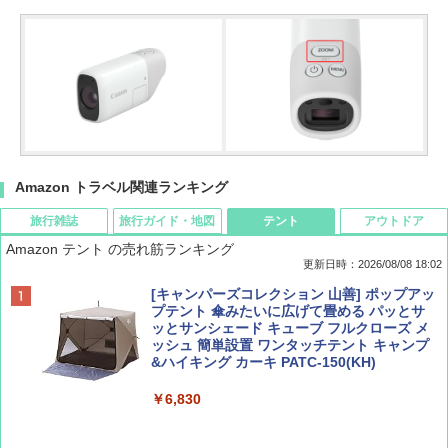
Amazon トラベル関連ランキング
旅行雑誌
旅行ガイド・地図
テント
アウトドア
Amazon テント の売れ筋ランキング
更新日時：2026/08/08 18:02
BE-PAL(ビ-パル) 2026年 9 月号【特別付録:
D40 地球の歩き方 チェンマイ タイ北部の魅
[キャンパーズコレクション 山善] ポップアッ
SOTO ミニマル"旅"財布 ランダム2種】
力的な町 2026～2027 地球の歩き方D アジア
プテント 傘みたいに広げて畳める パッとサ
ッとサンシェード キューブ フルクローズ メ
ッシュ 簡単設置 ワンタッチテント キャンプ
￥1,500
￥2,079
&ハイキング カーキ PATC-150(KH)
￥6,830
ディズニーファン ２０２６年 ９月号 [雑
地球の歩き方 スター・ウォーズ
誌] (ＤＩＳＮＥＹ ＦＡＮ)