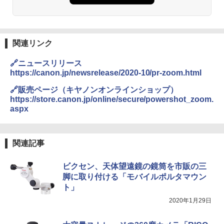
GRANDOOR ステンレス保冷剤 2個セット 2
026リニューアル 急速冷凍 空間倍増 衛生的
コンパクト 保冷力長持ち
関連リンク
￥2,980
🔗ニュースリリース
BUNDOK(バンドック)ソロ ドーム 1 EX BDK
https://canon.jp/newsrelease/2020-10/pr-zoom.html
-08EX カーキ ソロキャンプ ポリエステル フ
レーム ドーム型 テント
🔗販売ページ（キヤノンオンラインショップ）
https://store.canon.jp/online/secure/powershot_zoom.
￥-
aspx
DEWEL パラソル 大型 ビーチ アウトドアパ
関連記事
ラソル ガーデン サイトシート付 折りたたみ
防水 UVカット 4段階高さ調整 軽量 収納袋付
き
ビクセン、天体望遠鏡の鏡筒を市販の三
脚に取り付ける「モバイルポルタマウン
￥6,459
ト」
2020年1月29日
ポインターライト 強力 小型 緑色/赤色/青紫色
USB充電式 高精度 超長距離照射 長時間使用