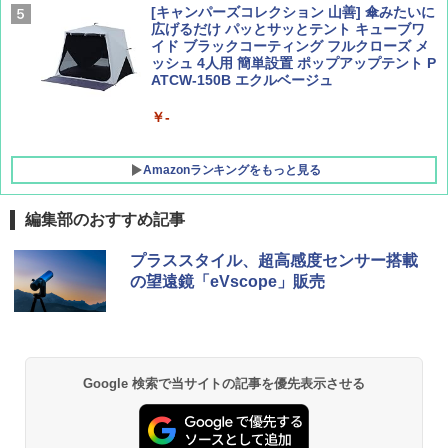
[キャンパーズコレクション 山善] 傘みたいに
広げるだけ パッとサッとテント キューブワ
イド ブラックコーティング フルクローズ メ
ッシュ 4人用 簡単設置 ポップアップテント P
ATCW-150B エクルベージュ
￥-
Amazonランキングをもっと見る
編集部のおすすめ記事
熊撃退スプレー 熊よけスプレー 熊スプレー
プラススタイル、超高感度センサー搭載
【日本企業販売】超強力クマ対策スプレー 30
の望遠鏡「eVscope」販売
0ml（連続噴射30秒）110ml（連続噴射15
秒）射程5～10m 安全ロック搭載 携帯収納袋
付き ヒグマ・イノシシ対策 自治体・教育機
関の購入実績 登山・キャンプ・アウトドア・
防災用品 長期保存可能 緊急時用 日本国内発
送
Google 検索で当サイトの記事を優先表示させる
￥3,680