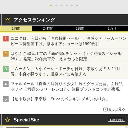
●
●
●
●
●
●
アクセスランキング
1時間
24時間
1週間
1カ月
ユニクロ、今日から「お盆特別セール」。涼感シアサッカーワン
ピース待望値下げ、撥水ギアショーツは1990円に
はやぶさ50％オフの「新幹線eチケット（トクだ値スペシャル
28）」発売。秋冬乗車分、えきねっと限定
「ムーミン」大小メッシュポーチが付録、素敵なあの人 11月
号。中身が見やすく、温泉スパにも使える
フェルメール《真珠の耳飾りの少女》展のグッズ公開。図録/ミ
ッフィー/葬送のフリーレンほか、注目ブランドコラボが実現
【週末駅弁】東京駅「Suicaのペンギン チキンのり弁」
もっと見る
Special Site