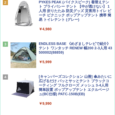
PYKES PEAK (パイクスピーク) 着替えテン
￥2,695
ト プライバシー テント 【中が透けない】 1
￥713
人用 折りたたみ 防災グッズ 災害用トイレ ビ
ーチ ピクニック ポップアップテント 携帯 簡
易 トイレテント (グレー)
山と溪谷 2026年8月号「南アルプス大全」
A09 地球の歩き方 イタリア 2026～2027 地
￥4,980
球の歩き方A ヨーロッパ
￥1,540
￥2,479
ENDLESS BASE 《めざましテレビで紹介》
テント ワンタッチ RENEW 幅200 2-3人用 43
500002(88859)
Coyote No.89 特集 星野道夫 夢見る旅
A26 地球の歩き方 チェコ ポーランド スロヴ
ァキア 2026～2027 地球の歩き方A ヨーロッ
￥5,999
パ
￥1,540
￥2,277
[キャンパーズコレクション 山善] 傘みたいに
広げるだけ パッとサッとテント ブラックコ
ーティング フルクローズ メッシュ 3-4人用
簡単設置 ポップアップテント エクルベージ
AIRLINE（エアライン）2026年9月号【特
新しい日本地理 地図・統計・移動から読み
ュ(BC仕様) PATC-150B(EB)
集】ボーイング110周年を祝して！
解く (講談社現代新書)
￥9,990
￥1,760
￥1,540