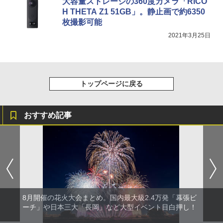
大容量ストレージの360度カメラ「RICO
可能 安全ロック付き 高安全性 金属製耐久 コ
ンパクト多機能設計 持ち運び便利 アウトド
H THETA Z1 51GB」。静止画で約6350
ア/オフィス/教育現場/展示会用 緑
枚撮影可能
2021年3月25日
￥1,180
トップページに戻る
おすすめ記事
8月開催の花火大会まとめ。国内最大級2.4万発「幕張ビ
ーチ」や日本三大「長岡」など大型イベント目白押し！