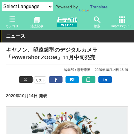
Powered by
Translate
トラベル Watch
旅のアイテム
デジカメ
カメラ
カテゴリ
過去記事
検索
Impressサイト
ニュース
キヤノン、望遠鏡型のデジタルカメラ
「PowerShot ZOOM」11月中旬発売
編集部：湯野康隆
2020年10月14日 13:49
リスト
2020年10月14日 発表