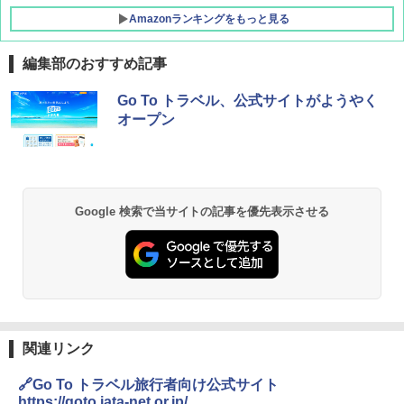
Amazonランキングをもっと見る
編集部のおすすめ記事
D40 地球の歩き方 チェンマイ タイ北部の魅
[キャンパーズコレクション 山善] ポップアッ
GRANDOOR ステンレス保冷剤 2個セット 2
Go To トラベル、公式サイトがようやく
力的な町 2026～2027 地球の歩き方D アジア
プテント 傘みたいに広げて畳める パッとサ
026リニューアル 急速冷凍 空間倍増 衛生的
オープン
ッとサンシェード キューブ フルクローズ メ
コンパクト 保冷力長持ち
ッシュ 簡単設置 ワンタッチテント キャンプ
￥2,079
&ハイキング カーキ PATC-150(KH)
￥2,980
￥6,830
地球の歩き方 スター・ウォーズ
BUNDOK(バンドック)ソロ ドーム 1 EX BDK
Google 検索で当サイトの記事を優先表示させる
-08EX カーキ ソロキャンプ ポリエステル フ
PYKES PEAK (パイクスピーク) 着替えテン
レーム ドーム型 テント
￥2,695
ト プライバシー テント 【中が透けない】 1
人用 折りたたみ 防災グッズ 災害用トイレ ビ
￥14,800
ーチ ピクニック ポップアップテント 携帯 簡
易 トイレテント (ブラック)
僕が見た未来【完全版】
DEWEL パラソル 大型 ビーチ アウトドアパ
￥4,980
ラソル ガーデン サイトシート付 折りたたみ
関連リンク
￥0
防水 UVカット 4段階高さ調整 軽量 収納袋付
き
🔗Go To トラベル旅行者向け公式サイト
ENDLESS BASE 《めざましテレビで紹介》
テント ワンタッチ RENEW 幅200 2-3人用 43
https://goto.jata-net.or.jp/
￥6,459