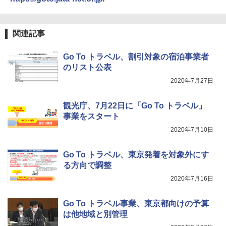
500002(88859)
A09 地球の歩き方 イタリア 2026～2027 地
球の歩き方A ヨーロッパ
￥5,999
ポインターライト 強力 小型 緑色/赤色/青紫色
関連記事
USB充電式 高精度 超長距離照射 長時間使用
￥2,479
可能 安全ロック付き 高安全性 金属製耐久 コ
[キャンパーズコレクション 山善] 傘みたいに
ンパクト多機能設計 持ち運び便利 アウトド
Go To トラベル、割引対象の宿泊事業者
広げるだけ パッとサッとテント ブラックコ
ア/オフィス/教育現場/展示会用 緑
のリスト公表
ーティング フルクローズ メッシュ 3-4人用
簡単設置 ポップアップテント エクルベージ
A26 地球の歩き方 チェコ ポーランド スロヴ
2020年7月27日
￥1,180
ュ(BC仕様) PATC-150B(EB)
ァキア 2026～2027 地球の歩き方A ヨーロッ
パ
観光庁、7月22日に「Go To トラベル」
￥9,990
熊撃退スプレー 熊よけスプレー 熊スプレー
事業をスタート
￥2,277
【日本企業販売】超強力クマ対策スプレー 30
0ml（連続噴射30秒）110ml（連続噴射15
2020年7月10日
[キャンパーズコレクション 山善] 傘みたいに
秒）射程5～10m 安全ロック搭載 携帯収納袋
広げるだけ パッとサッとテント キューブワ
付き ヒグマ・イノシシ対策 自治体・教育機
イド ブラックコーティング フルクローズ メ
関の購入実績 登山・キャンプ・アウトドア・
Go To トラベル、東京発着を対象外にす
ッシュ 4人用 簡単設置 ポップアップテント P
防災用品 長期保存可能 緊急時用 日本国内発
る方向で調整
ATCW-150B エクルベージュ
送
2020年7月16日
￥-
￥3,680
Go To トラベル事業、東京都向けの予算
は他地域と別管理