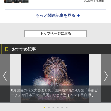
2020年8月26日
もっと関連記事を見る
トップページに戻る
おすすめ記事
8月開催の花火大会まとめ。国内最大級2.4万発「幕張ビ
ーチ」や日本三大「長岡」など大型イベント目白押し！
●
●
●
●
●
●