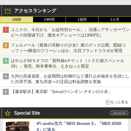
アクセスランキング
1時間
24時間
1週間
1カ月
ユニクロ、今日から「お盆特別セール」。涼感シアサッカーワン
ピース待望値下げ、撥水ギアショーツは1990円に
フェルメール《真珠の耳飾りの少女》展のグッズ公開。図録/ミ
ッフィー/葬送のフリーレンほか、注目ブランドコラボが実現
はやぶさ50％オフの「新幹線eチケット（トクだ値スペシャル
28）」発売。秋冬乗車分、えきねっと限定
九州の高速道路、お盆期間は松橋ICなど通行止め端末を先頭にし
た渋滞予測。東九州道への迂回は料金調整を実施
【週末駅弁】東京駅「Suicaのペンギン チキンのり弁」
もっと見る
Special Site
iFi audio主力「NEO Stream 3」「NEO iDSD
3」に迫る