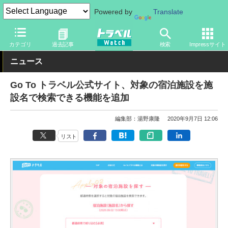
Powered by
Translate
トラベル Watch
企業・政府・官庁
政府・官庁
観光庁
カテゴリ
過去記事
検索
Impressサイト
ニュース
Go To トラベル公式サイト、対象の宿泊施設を施
設名で検索できる機能を追加
編集部：湯野康隆
2020年9月7日 12:06
リスト