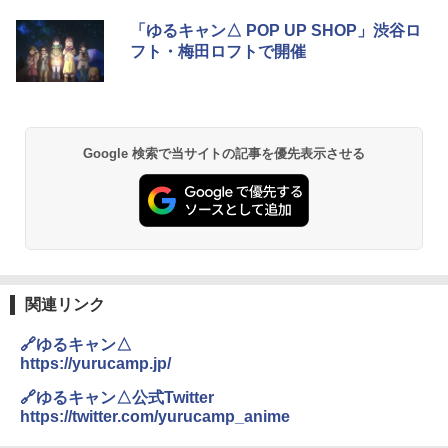
[キャンパーズコレクション 山善] ポップアッ
DEWEL パラソル 大型 ビーチ アウトドアパ
「ゆるキャン△ POP UP SHOP」渋谷ロ
プテント 傘みたいに広げて畳める パッとサ
ラソル ガーデン サイトシート付 折りたたみ
フト・梅田ロフトで開催
ッとサンシェード キューブ フルクローズ メ
防水 UVカット 4段階高さ調整 軽量 収納袋付
ッシュ 簡単設置 ワンタッチテント キャンプ
き
&ハイキング カーキ PATC-150(KH)
￥6,459
￥6,831
Google 検索で当サイトの記事を優先表示させる
GRANDOOR ステンレス保冷剤 2個セット 2
PYKES PEAK (パイクスピーク) 着替えテン
026リニューアル 急速冷凍 空間倍増 衛生的
ト プライバシー テント 【中が透けない】 1
コンパクト 保冷力長持ち
人用 折りたたみ 防災グッズ 災害用トイレ ビ
ーチ ピクニック ポップアップテント 携帯 簡
￥2,980
易 トイレテント (グレー)
￥4,980
熊撃退スプレー 熊よけスプレー 熊スプレー
関連リンク
【日本企業販売】超強力クマ対策スプレー 30
0ml（連続噴射30秒）110ml（連続噴射15
🔗ゆるキャン△
ENDLESS BASE 《めざましテレビで紹介》
秒）射程5～10m 安全ロック搭載 携帯収納袋
テント ワンタッチ RENEW 幅200 2-3人用 43
付き ヒグマ・イノシシ対策 自治体・教育機
https://yurucamp.jp/
500002(88859)
関の購入実績 登山・キャンプ・アウトドア・
防災用品 長期保存可能 緊急時用 日本国内発
🔗ゆるキャン△公式Twitter
送
https://twitter.com/yurucamp_anime
￥5,999