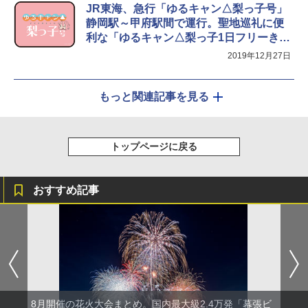
JR東海、急行「ゆるキャン△梨っ子号」
静岡駅～甲府駅間で運行。聖地巡礼に便
利な「ゆるキャン△梨っ子1日フリーきっ
ぷ」も発売
2019年12月27日
もっと関連記事を見る
トップページに戻る
おすすめ記事
8月開催の花火大会まとめ。国内最大級2.4万発「幕張ビ