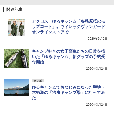
￥3,680
[キャンパーズコレクション 山善] 傘みたいに
関連記事
広げるだけ パッとサッとテント ブラックコ
ーティング フルクローズ メッシュ 3-4人用
BUNDOK(バンドック)ソロ ドーム 1 EX BDK
簡単設置 ポップアップテント エクルベージ
-08EX カーキ ソロキャンプ ポリエステル フ
アクロス、ゆるキャン△「各務原桜のモ
ュ(BC仕様) PATC-150B(EB)
レーム ドーム型 テント
ッズコート」。ヴィレッジヴァンガード
オンラインストアで
￥9,990
￥14,800
2020年9月2日
[キャンパーズコレクション 山善] 傘みたいに
着替えテント トイレテント 透けない【換気
キャンプ好きの女子高生たちの日常を描
広げるだけ パッとサッとテント キューブワ
通気窓付き】収納袋付き UVカット 防水 防災
イド ブラックコーティング フルクローズ メ
コンパクト iimono117 (ブルー)
いた「ゆるキャン△」新グッズの予約受
ッシュ 4人用 簡単設置 ポップアップテント P
付開始
ATCW-150B エクルベージュ
￥3,080
2020年3月24日
￥-
旅レポ
ゆるキャン△でおなじみになった聖地・
本栖湖の「浩庵キャンプ場」に行ってみ
た
2020年3月24日