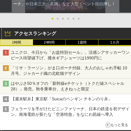
ーチ」や日本三大「長岡」など大型イベント目白押し！
●
●
●
●
●
●
アクセスランキング
1時間
24時間
1週間
1カ月
ユニクロ、今日から「お盆特別セール」。涼感シアサッカーワン
ピース待望値下げ、撥水ギアショーツは1990円に
「リサ・ラーソン」がま口ポーチ付録、大人のおしゃれ手帖 10
月号。ジャカード織の北欧猫デザイン
はやぶさ50％オフの「新幹線eチケット（トクだ値スペシャル
28）」発売。秋冬乗車分、えきねっと限定
【週末駅弁】東京駅「Suicaのペンギン チキンのり弁」
フェラーリを手がけたピニンファリーナ、日本の鉄道を初デザイ
ン。南海電鉄が新たな「空港特急」をなにわ筋線へ導入
もっと見る