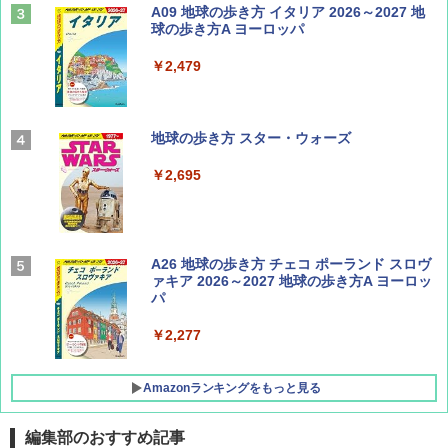
山と溪谷 2026年8月号「南アルプス大全」
A09 地球の歩き方 イタリア 2026～2027 地
球の歩き方A ヨーロッパ
￥1,540
￥2,479
Coyote No.89 特集 星野道夫 夢見る旅
地球の歩き方 スター・ウォーズ
￥1,540
￥2,695
AIRLINE（エアライン）2026年9月号【特
A26 地球の歩き方 チェコ ポーランド スロヴ
集】ボーイング110周年を祝して！
ァキア 2026～2027 地球の歩き方A ヨーロッ
パ
￥1,760
￥2,277
Amazonランキングをもっと見る
編集部のおすすめ記事