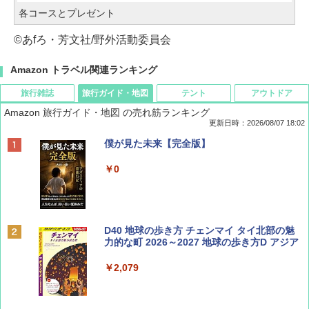
各コースとプレゼント
©あfろ・芳文社/野外活動委員会
Amazon トラベル関連ランキング
旅行雑誌
旅行ガイド・地図
テント
アウトドア
Amazon 旅行ガイド・地図 の売れ筋ランキング
更新日時：2026/08/07 18:02
ディズニーファン ２０２６年 ９月号 [雑
僕が見た未来【完全版】
誌] (ＤＩＳＮＥＹ ＦＡＮ)
￥0
￥713
BE-PAL(ビ-パル) 2026年 9 月号【特別付録:
D40 地球の歩き方 チェンマイ タイ北部の魅
SOTO ミニマル"旅"財布 ランダム2種】
力的な町 2026～2027 地球の歩き方D アジア
￥1,500
￥2,079