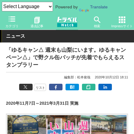
Powered by
Translate
トラベル Watch
地域
国内旅行
甲信越
カテゴリ
過去記事
検索
Impressサイト
ニュース
「ゆるキャン△ 週末も山梨にいます。ゆるキャン
ペーン△」で野クル缶バッチが先着でもらえるス
タンプラリー
編集部：松本俊哉
2020年10月12日 18:11
リスト
2020年11月7日～2021年3月31日 実施