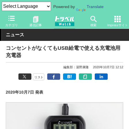
Powered by
Translate
トラベル Watch
旅のアイテム
ガジェット
その他
カテゴリ
過去記事
検索
Impressサイト
ニュース
コンセントがなくてもUSB給電で使える充電池用
充電器
編集部：湯野康隆
2020年10月7日 12:12
リスト
2020年10月7日 発表