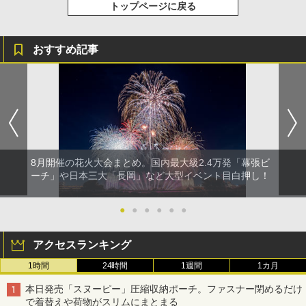
トップページに戻る
おすすめ記事
8月開催の花火大会まとめ。国内最大級2.4万発「幕張ビ
ーチ」や日本三大「長岡」など大型イベント目白押し！
●
●
●
●
●
●
アクセスランキング
1時間
24時間
1週間
1カ月
本日発売「スヌーピー」圧縮収納ポーチ。ファスナー閉めるだけ
で着替えや荷物がスリムにまとまる