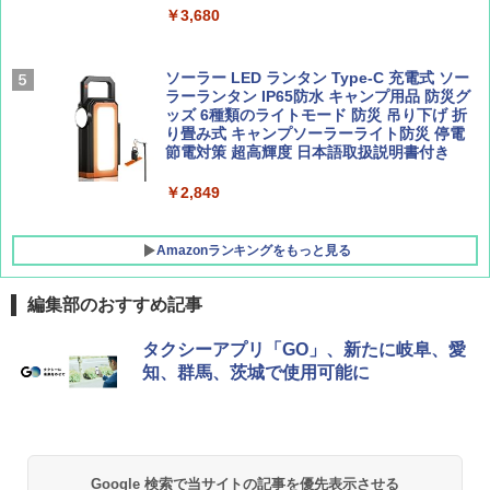
￥3,680
Coleman(コールマン) ツーリングドーム/LD
X 2人用 3人用 キャンプ アウトドア フェス
収納 コンパクト 簡単設営 カンガルーテント
ソーラー LED ランタン Type-C 充電式 ソー
ソロキャンプ ソロテント
ラーランタン IP65防水 キャンプ用品 防災グ
ッズ 6種類のライトモード 防災 吊り下げ 折
り畳み式 キャンプソーラーライト防災 停電
￥20,718
節電対策 超高輝度 日本語取扱説明書付き
￥2,849
Amazonランキングをもっと見る
編集部のおすすめ記事
タクシーアプリ「GO」、新たに岐阜、愛
知、群馬、茨城で使用可能に
Google 検索で当サイトの記事を優先表示させる