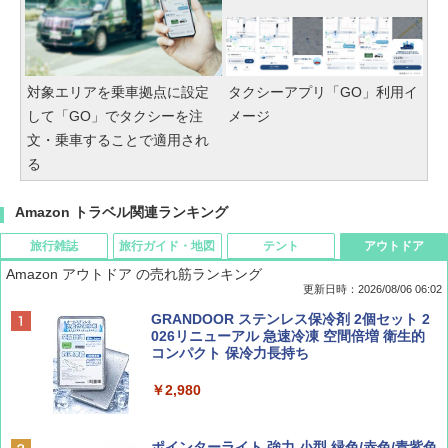
対象エリアを乗車拠点に設定
タクシーアプリ「GO」利用イ
して「GO」でタクシーを注
メージ
文・乗車することで適用され
る
Amazon トラベル関連ランキング
旅行雑誌
旅行ガイド・地図
テント
アウトドア
Amazon アウトドア の売れ筋ランキング
更新日時：2026/08/06 06:02
ディズニーファン ２０２６年 ９月号 [雑
D40 地球の歩き方 チェンマイ タイ北部の魅
[キャンパーズコレクション 山善] ポップアッ
GRANDOOR ステンレス保冷剤 2個セット 2
誌] (ＤＩＳＮＥＹ ＦＡＮ)
力的な町 2026～2027 地球の歩き方D アジア
プテント 傘みたいに広げて畳める パッとサ
026リニューアル 急速冷凍 空間倍増 衛生的
ッとサンシェード キューブ フルクローズ メ
コンパクト 保冷力長持ち
ッシュ 簡単設置 ワンタッチテント キャンプ
￥713
￥2,079
&ハイキング カーキ PATC-150(KH)
￥2,980
￥6,832
Coyote No.89 特集 星野道夫 夢見る旅
A09 地球の歩き方 イタリア 2026～2027 地
ポインターライト 強力 小型 緑色/赤色/青紫色