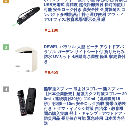
球の歩き方A ヨーロッパ
USB充電式 高精度 超長距離照射 長時間使用
PYKES PEAK (パイクスピーク) 着替えテン
可能 安全ロック付き 高安全性 金属製耐久 コ
￥1,540
ト プライバシー テント 【中が透けない】 1
ンパクト多機能設計 持ち運び便利 アウトド
￥2,479
人用 折りたたみ 防災グッズ 災害用トイレ ビ
ア/オフィス/教育現場/展示会用 緑
ーチ ピクニック ポップアップテント 携帯 簡
易 トイレテント (オリーブ)
￥1,180
山と溪谷 2026年8月号「南アルプス大全」
A26 地球の歩き方 チェコ ポーランド スロヴ
￥-
ァキア 2026～2027 地球の歩き方A ヨーロッ
パ
￥1,540
DEWEL パラソル 大型 ビーチ アウトドアパ
ラソル ガーデン サイトシート付 折りたたみ
￥2,277
ENDLESS BASE 《めざましテレビで紹介》
防水 UVカット 4段階高さ調整 軽量 収納袋付
テント ワンタッチ RENEW 幅200 2-3人用 43
き
500002(89232)
AIRLINE（エアライン）2026年9月号【特
￥6,459
地球の歩き方 スター・ウォーズ
集】ボーイング110周年を祝して！
￥5,499
￥2,695
￥1,760
熊撃退スプレー 熊よけスプレー 熊スプレー
[キャンパーズコレクション 山善] 傘みたいに
【日本企業販売】超強力クマ対策スプレー 30
広げるだけ パッとサッとテント ブラックコ
0ml（連続噴射30秒）110ml（連続噴射15
ーティング フルクローズ メッシュ 3-4人用
秒）射程5～10m 安全ロック搭載 携帯収納袋
簡単設置 ポップアップテント エクルベージ
付き ヒグマ・イノシシ対策 自治体・教育機
BE-PAL(ビ-パル) 2026年 9 月号【特別付録:
新しい日本地理 地図・統計・移動から読み
ュ(BC仕様) PATC-150B(EB)
関の購入実績 登山・キャンプ・アウトドア・
SOTO ミニマル"旅"財布 ランダム2種】
解く (講談社現代新書)
防災用品 長期保存可能 緊急時用 日本国内発
送
￥8,991
￥1,500
￥1,540