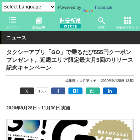
Powered by
Translate
トラベル Watch
旅の方法
クルマ旅
その他
カテゴリ
過去記事
検索
Impressサイト
ニュース
タクシーアプリ「GO」で乗るたび555円クーポン
プレゼント。近畿エリア限定最大月5回のリリース
記念キャンペーン
編集部：大竹菜々子
2020年9月28日 12:52
リスト
2020年9月28日～11月30日 実施