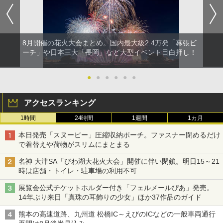
8月開催の花火大会まとめ。国内最大級2.4万発「幕張ビ
ーチ」や日本三大「長岡」など大型イベント目白押し！
●
●
●
●
●
●
アクセスランキング
1時間
24時間
1週間
1カ月
本日発売「スヌーピー」圧縮収納ポーチ。ファスナー閉めるだけ
で着替えや荷物がスリムにまとまる
名神 大津SA「びわ湖大花火大会」開催に伴い閉鎖。明日15～21
時は店舗・トイレ・駐車場の利用不可
展覧会公式チケットホルダー付き「フェルメールぴあ」発売。
14年ぶり来日「真珠の耳飾りの少女」ほか37作品のガイド
熊本の高速道路、九州道 松橋IC～えびのICなどの一般車両通行