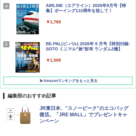
AIRLINE（エアライン）2026年9月号【特
集】ボーイング110周年を祝して！
￥1,760
BE-PAL(ビ-パル) 2026年 9 月号【特別付録:
SOTO ミニマル"旅"財布 ランダム2種】
￥1,500
Amazonランキングをもっと見る
編集部のおすすめ記事
D40 地球の歩き方 チェンマイ タイ北部の魅
[キャンパーズコレクション 山善] ポップアッ
BUNDOK(バンドック)ソロ ドーム 1 EX BDK
JR東日本、“スノーピーク”のエコバッグ
力的な町 2026～2027 地球の歩き方D アジア
プテント 傘みたいに広げて畳める パッとサ
-08EX カーキ ソロキャンプ ポリエステル フ
復活。「JRE MALL」でプレゼントキャ
ッとサンシェード キューブ フルクローズ メ
レーム テント
ンペーン
ッシュ 簡単設置 ワンタッチテント キャンプ
￥2,079
&ハイキング カーキ PATC-150(KH)
￥14,800