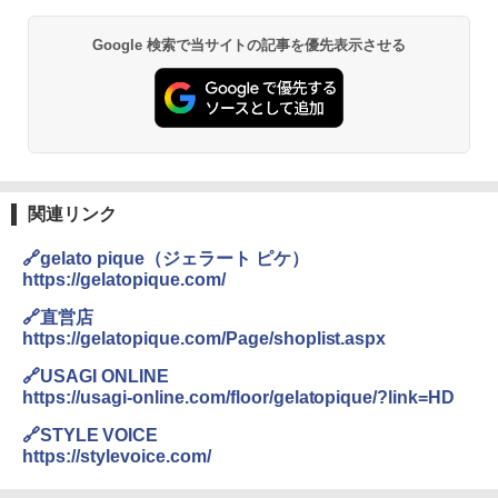
￥6,832
A09 地球の歩き方 イタリア 2026～2027 地
GRANDOOR ステンレス保冷剤 2個セット 2
Google 検索で当サイトの記事を優先表示させる
球の歩き方A ヨーロッパ
026リニューアル 急速冷凍 空間倍増 衛生的
PYKES PEAK (パイクスピーク) 着替えテン
コンパクト 保冷力長持ち
ト プライバシー テント 【中が透けない】 1
￥2,479
人用 折りたたみ 防災グッズ 災害用トイレ ビ
￥2,980
ーチ ピクニック ポップアップテント 携帯 簡
易 トイレテント (オリーブ)
A26 地球の歩き方 チェコ ポーランド スロヴ
DEWEL パラソル 大型 ビーチ アウトドアパ
￥-
ァキア 2026～2027 地球の歩き方A ヨーロッ
ラソル ガーデン サイトシート付 折りたたみ
パ
防水 UVカット 4段階高さ調整 軽量 収納袋付
関連リンク
き
￥2,277
ENDLESS BASE 《めざましテレビで紹介》
🔗gelato pique（ジェラート ピケ）
テント ワンタッチ RENEW 幅200 2-3人用 43
￥6,459
https://gelatopique.com/
500002(89147)
地球の歩き方 スター・ウォーズ
🔗直営店
￥5,499
ポインターライト 強力 小型 緑色/赤色/青紫色
https://gelatopique.com/Page/shoplist.aspx
￥2,695
USB充電式 高精度 超長距離照射 長時間使用
可能 安全ロック付き 高安全性 金属製耐久 コ
🔗USAGI ONLINE
[キャンパーズコレクション 山善] 傘みたいに
ンパクト多機能設計 持ち運び便利 アウトド
https://usagi-online.com/floor/gelatopique/?link=HD
広げるだけ パッとサッとテント ブラックコ
ア/オフィス/教育現場/展示会用 緑
ーティング フルクローズ メッシュ 3-4人用
🔗STYLE VOICE
簡単設置 ポップアップテント エクルベージ
新しい日本地理 地図・統計・移動から読み
￥1,180
https://stylevoice.com/
ュ(BC仕様) PATC-150B(EB)
解く (講談社現代新書)