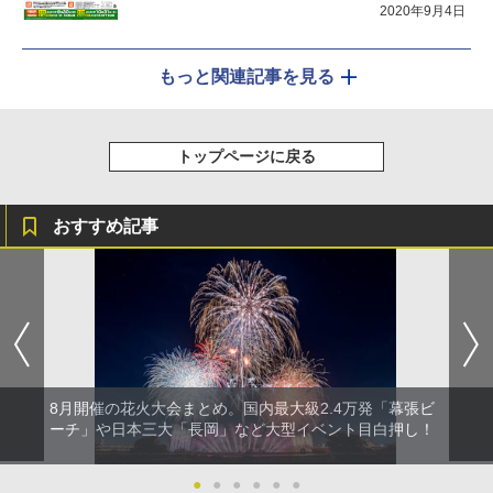
2020年9月4日
もっと関連記事を見る
トップページに戻る
おすすめ記事
8月開催の花火大会まとめ。国内最大級2.4万発「幕張ビ
ーチ」や日本三大「長岡」など大型イベント目白押し！
●
●
●
●
●
●