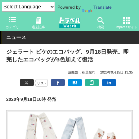
Powered by
Translate
トラベル Watch
旅のアイテム
旅行グッズ
バッグ
カテゴリ
過去記事
検索
Impressサイト
ニュース
ジェラート ピケのエコバッグ、9月18日発売。即
完したエコバッグが3色加えて復活
編集部：稲葉隆司
2020年9月15日 13:35
リスト
2020年9月18日10時 発売