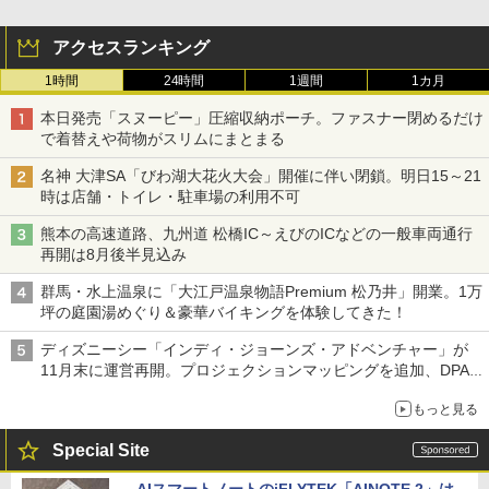
アクセスランキング
1時間
24時間
1週間
1カ月
本日発売「スヌーピー」圧縮収納ポーチ。ファスナー閉めるだけ
で着替えや荷物がスリムにまとまる
名神 大津SA「びわ湖大花火大会」開催に伴い閉鎖。明日15～21
時は店舗・トイレ・駐車場の利用不可
熊本の高速道路、九州道 松橋IC～えびのICなどの一般車両通行
再開は8月後半見込み
群馬・水上温泉に「大江戸温泉物語Premium 松乃井」開業。1万
坪の庭園湯めぐり＆豪華バイキングを体験してきた！
ディズニーシー「インディ・ジョーンズ・アドベンチャー」が
11月末に運営再開。プロジェクションマッピングを追加、DPA
は1500円
もっと見る
Special Site
AIスマートノートのiFLYTEK「AINOTE 2」は