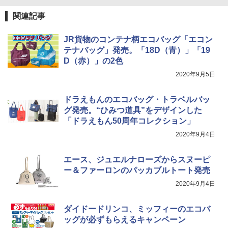
￥8,991
￥1,540
電動エアーポンプ SUP用 20PSI 電動ポンプ
関連記事
ゴムボート 空気入れ 空気抜き 自動停止 過熱
保護 日光可読lcd 7種類ノズル付き
Coleman(コールマン) ツーリングドーム/LD
JR貨物のコンテナ柄エコバッグ「エコン
X 2人用 3人用 キャンプ アウトドア フェス
￥7,299
テナバッグ」発売。「18D（青）」「19
収納 コンパクト 簡単設営 カンガルーテント
ソロキャンプ ソロテント
D（赤）」の2色
2020年9月5日
￥20,718
ドラえもんのエコバッグ・トラベルバッ
グ発売。“ひみつ道具”をデザインした
「ドラえもん50周年コレクション」
2020年9月4日
エース、ジュエルナローズからスヌーピ
ー＆ファーロンのパッカブルトート発売
2020年9月4日
ダイドードリンコ、ミッフィーのエコバ
ッグが必ずもらえるキャンペーン