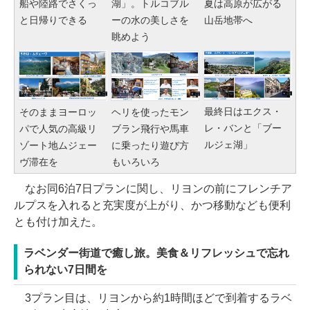
湖」。トルコブル
船や陸路でさくっ
夏は高原が広がる
ーの水の美しさを
と日帰りできる
山岳地帯へ
眺めよう
最終日はエクス・
そのままヨーロッ
ヘリを使ったモン
レ・バンと「ブー
パで人気の高級リ
ブラン飛行や馬車
ルジェ湖」
ゾート地ムジェー
に乗ったり遊び方
ヴ滞在を
もいろいろ
なお同6泊7日プランに関し、リヨンの前にフレンチア
ルプスを入れると充実度が上がり、かつ移動なども便利
とも付け加えた。
ラベンダー街道で癒し旅。美食＆リフレッシュで忘れ
られない7日間を
3プラン目は、リヨンから約1時間ほどで到着するラベ