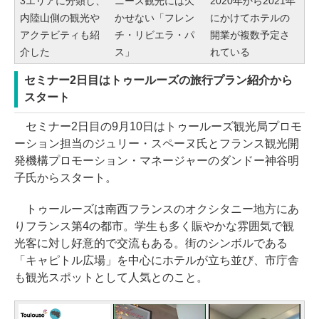
ニース観光には欠
2020年から2021年
3エリアに分類し、
かせない「フレン
にかけてホテルの
内陸山側の観光や
チ・リビエラ・パ
開業が複数予定さ
アクテビティも紹
ス」
れている
介した
セミナー2日目はトゥールーズの旅行プラン紹介から
スタート
セミナー2日目の9月10日はトゥールーズ観光局プロモ
ーション担当のジュリー・スペーヌ氏とフランス観光開
発機構プロモーション・マネージャーのダンドー神谷明
子氏からスタート。
トゥールーズは南西フランスのオクシタニー地方にあ
りフランス第4の都市。学生も多く賑やかな雰囲気で観
光客に対し好意的で交流もある。街のシンボルである
「キャピトル広場」を中心にホテルが立ち並び、市庁舎
も観光スポットとして人気とのこと。