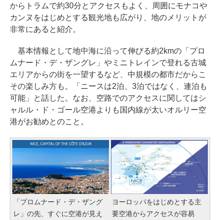
からトラムで約30分とアクセスもよく、周囲にモナコや
カンヌをはじめとする観光地も広がり、地のメリットが
非常にあると紹介。
基本情報として地中海に沿って伸びる約2kmの「プロ
ムナード・デ・ザングレ」やミニトレインで登れる古城
エリアからの街を一望するなど、中規模の都市だからこ
その楽しみ方も。「ニースは2泊、3泊ではなく、連泊も
可能」と話した。なお、空路でのアクセスに関してはシ
ャルル・ド・ゴール空港よりも国内線が太いオルリー空
港がお勧めとのこと。
「プロムナード・デ・ザング
ヨーロッパをはじめとする主
レ」の先、すぐに空港が見え
要空港からアクセスが容易