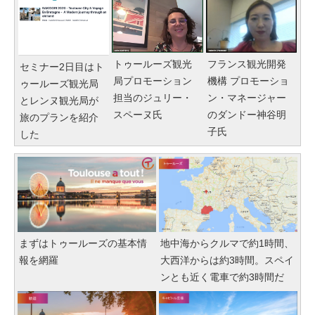
トゥールーズ観光
フランス観光開発
セミナー2日目はト
局プロモーション
機構 プロモーショ
ゥールーズ観光局
担当のジュリー・
ン・マネージャー
とレンヌ観光局が
スペーヌ氏
のダンドー神谷明
旅のプランを紹介
子氏
した
まずはトゥールーズの基本情
地中海からクルマで約1時間、
報を網羅
大西洋からは約3時間。スペイ
ンとも近く電車で約3時間だ