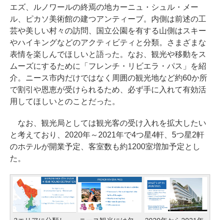
エズ、ルノワールの終焉の地カーニュ・シュル・メー
ル、ピカソ美術館の建つアンティーブ。内側は前述の工
芸や美しい村々の訪問、国立公園を有する山側はスキー
やハイキングなどのアクティビティと分類。さまざまな
表情を楽しんでほしいと語った。なお、観光や移動をス
ムーズにするために「フレンチ・リビエラ・パス」を紹
介。ニース市内だけではなく周囲の観光地など約60か所
で割引や恩恵が受けられるため、必ず手に入れて有効活
用してほしいとのことだった。
なお、観光局としては観光客の受け入れを拡大したい
と考えており、2020年～2021年で4つ星4軒、5つ星2軒
のホテルが開業予定、客室数も約1200室増加予定とし
た。