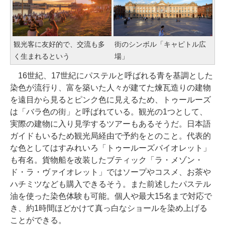
観光客に友好的で、交流も多
街のシンボル「キャピトル広
く生まれるという
場」
16世紀、17世紀にパステルと呼ばれる青を基調とした
染色が流行り、富を築いた人々が建てた煉瓦造りの建物
を遠目から見るとピンク色に見えるため、トゥールーズ
は「バラ色の街」と呼ばれている。観光の1つとして、
実際の建物に入り見学するツアーもあるそうだ。日本語
ガイドもいるため観光局経由で予約をとのこと。代表的
な色としてはすみれいろ「トゥールーズバイオレット」
も有名。貨物船を改装したブティック「ラ・メゾン・
ド・ラ・ヴァイオレット」ではソープやコスメ、お茶や
ハチミツなども購入できるそう。また前述したパステル
油を使った染色体験も可能。個人や最大15名まで対応で
き、約1時間ほどかけて真っ白なショールを染め上げる
ことができる。