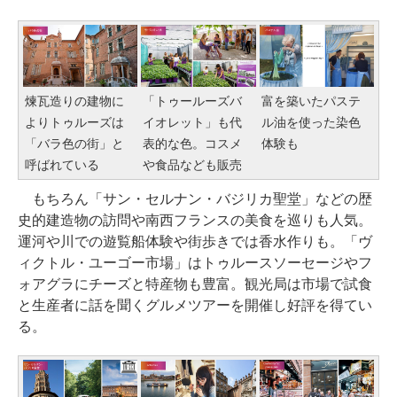
煉瓦造りの建物に
「トゥールーズバ
富を築いたパステ
よりトゥルーズは
イオレット」も代
ル油を使った染色
「バラ色の街」と
表的な色。コスメ
体験も
呼ばれている
や食品なども販売
もちろん「サン・セルナン・バジリカ聖堂」などの歴
史的建造物の訪問や南西フランスの美食を巡りも人気。
運河や川での遊覧船体験や街歩きでは香水作りも。「ヴ
ィクトル・ユーゴー市場」はトゥルースソーセージやフ
ォアグラにチーズと特産物も豊富。観光局は市場で試食
と生産者に話を聞くグルメツアーを開催し好評を得てい
る。