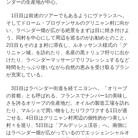
ンダーの生産地が中心。
1日目は前述のツアーでもあるようにヴァランスへ。
そしてドローム・プロヴァンサルのグリニャン村に向か
い、ラベンダー畑が広がる絶景をまずは目に焼き付けよ
う。同村を中心にして周辺を巡るのがお勧めとのこと。
2日目もそのまま村に滞在し、ルネッサンス様式の「グ
リニャン城」を訪れたり、名産の黒トリュフ狩りに出か
けたり、ラベンダーマッサージでリフレッシュするなど
時間をたっぷり使いながら自然の恵みを受け取るプラン
が充実している。
3日目はラベンダー街道を経てニヨンへ。「オリーブ
の首都」とも呼ばれる、フランスでナンバー1の美味し
さを誇るオリーブの生産地だ。オイルの製造工場を訪れ
たり、マルシェで買い物をしたりワクワクする1日が過
ごせる。4日目はグリニャン村周辺の個性的かつ美しい
村々を巡り、5日目は「アルデッシュ渓谷」へ。南側に
はラベンダー畑が広がっているのでエッシェンシャルオ