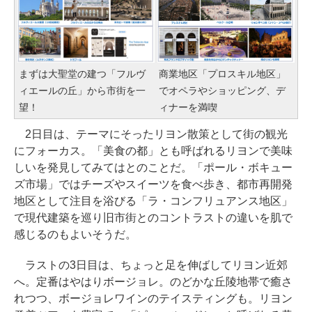
まずは大聖堂の建つ「フルヴ
商業地区「プロスキル地区」
ィエールの丘」から市街を一
でオペラやショッピング、デ
望！
ィナーを満喫
2日目は、テーマにそったリヨン散策として街の観光
にフォーカス。「美食の都」とも呼ばれるリヨンで美味
しいを発見してみてはとのことだ。「ポール・ボキュー
ズ市場」ではチーズやスイーツを食べ歩き、都市再開発
地区として注目を浴びる「ラ・コンフリュアンス地区」
で現代建築を巡り旧市街とのコントラストの違いを肌で
感じるのもよいそうだ。
ラストの3日目は、ちょっと足を伸ばしてリヨン近郊
へ。定番はやはりボージョレ。のどかな丘陵地帯で癒さ
れつつ、ボージョレワインのテイスティングも。リヨン