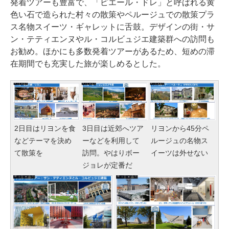
発着ツアーも豊富で、「ピエール・ドレ」と呼ばれる黄
色い石で造られた村々の散策やペルージュでの散策プラ
ス名物スイーツ・ギャレットに舌鼓。デザインの街・サ
ン・テティエンヌやル・コルビュジエ建築群への訪問も
お勧め。ほかにも多数発着ツアーがあるため、短めの滞
在期間でも充実した旅が楽しめるとした。
2日目はリヨンを食
3日目は近郊へツア
リヨンから45分ペ
などテーマを決め
ーなどを利用して
ルージュの名物ス
て散策を
訪問。やはりボー
イーツは外せない
ジョレが定番だ