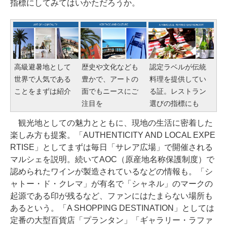
指標にしてみてはいかただろうか。
高級避暑地として
歴史や文化なども
認定ラベルが伝統
世界で人気である
豊かで、アートの
料理を提供してい
ことをまずは紹介
面でもニースにご
る証。レストラン
注目を
選びの指標にも
観光地としての魅力とともに、現地の生活に密着した
楽しみ方も提案。「AUTHENTICITY AND LOCAL EXPE
RTISE」としてまずは毎日「サレア広場」で開催される
マルシェを説明。続いてAOC（原産地名称保護制度）で
認められたワインが製造されているなどの情報も。「シ
ャトー・ド・クレマ」が有名で「シャネル」のマークの
起源である印が残るなど、ファンにはたまらない場所も
あるという。「A SHOPPING DESTINATION」としては
定番の大型百貨店「プランタン」「ギャラリー・ラファ