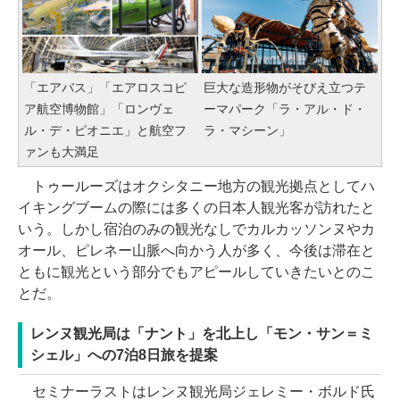
「エアバス」「エアロスコピ
巨大な造形物がそびえ立つテ
ア航空博物館」「ロンヴェ
ーマパーク「ラ・アル・ド・
ル・デ・ピオニエ」と航空フ
ラ・マシーン」
ァンも大満足
トゥールーズはオクシタニー地方の観光拠点としてハ
イキングブームの際には多くの日本人観光客が訪れたと
いう。しかし宿泊のみの観光なしでカルカッソンヌやカ
オール、ピレネー山脈へ向かう人が多く、今後は滞在と
ともに観光という部分でもアピールしていきたいとのこ
とだ。
レンヌ観光局は「ナント」を北上し「モン・サン＝ミ
シェル」への7泊8日旅を提案
セミナーラストはレンヌ観光局ジェレミー・ボルド氏