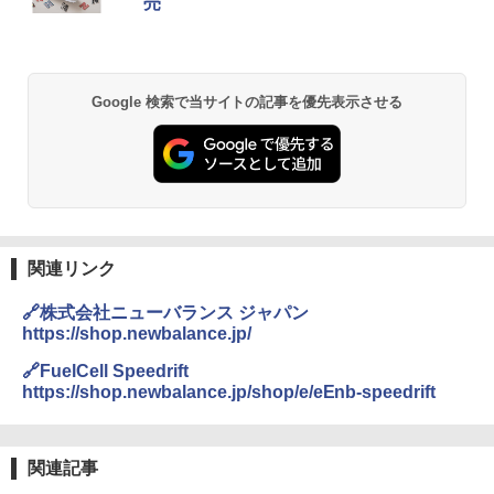
売
ッシュ 簡単設置 ワンタッチテント キャンプ
き
&ハイキング カーキ PATC-150(KH)
￥6,459
￥6,830
A09 地球の歩き方 イタリア 2026～2027 地
Google 検索で当サイトの記事を優先表示させる
球の歩き方A ヨーロッパ
熊撃退スプレー 熊よけスプレー 熊スプレー
PYKES PEAK (パイクスピーク) 着替えテン
【日本企業販売】超強力クマ対策スプレー 30
ト プライバシー テント 【中が透けない】 1
0ml（連続噴射30秒）110ml（連続噴射15
￥2,479
人用 折りたたみ 防災グッズ 災害用トイレ ビ
秒）射程5～10m 安全ロック搭載 携帯収納袋
ーチ ピクニック ポップアップテント 携帯 簡
付き ヒグマ・イノシシ対策 自治体・教育機
易 トイレテント (グレー)
関の購入実績 登山・キャンプ・アウトドア・
防災用品 長期保存可能 緊急時用 日本国内発
D40 地球の歩き方 チェンマイ タイ北部の魅
送
￥4,980
力的な町 2026～2027 地球の歩き方D アジア
関連リンク
￥3,680
￥2,079
ENDLESS BASE 《めざましテレビで紹介》
🔗株式会社ニューバランス ジャパン
テント ワンタッチ RENEW 幅200 2-3人用 43
https://shop.newbalance.jp/
500002(88859)
GRANDOOR ステンレス保冷剤 2個セット 2
026リニューアル 急速冷凍 空間倍増 衛生的
A26 地球の歩き方 チェコ ポーランド スロヴ
🔗FuelCell Speedrift
コンパクト 保冷力長持ち
ァキア 2026～2027 地球の歩き方A ヨーロッ
￥5,999
https://shop.newbalance.jp/shop/e/eEnb-speedrift
パ
￥2,980
￥2,277
[キャンパーズコレクション 山善] 傘みたいに
広げるだけ パッとサッとテント ブラックコ
関連記事
ーティング フルクローズ メッシュ 3-4人用
ポインターライト 強力 小型 緑色/赤色/青紫色