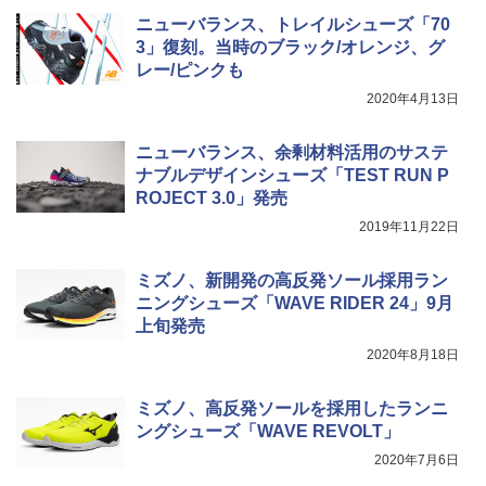
簡単設置 ポップアップテント エクルベージ
USB充電式 高精度 超長距離照射 長時間使用
新しい日本地理 地図・統計・移動から読み
ニューバランス、トレイルシューズ「70
ュ(BC仕様) PATC-150B(EB)
可能 安全ロック付き 高安全性 金属製耐久 コ
解く (講談社現代新書)
ンパクト多機能設計 持ち運び便利 アウトド
3」復刻。当時のブラック/オレンジ、グ
ア/オフィス/教育現場/展示会用 緑
￥9,990
￥1,540
レー/ピンクも
2020年4月13日
￥1,180
[キャンパーズコレクション 山善] 傘みたいに
広げるだけ パッとサッとテント キューブワ
ニューバランス、余剰材料活用のサステ
イド ブラックコーティング フルクローズ メ
電動エアーポンプ SUP用 20PSI 電動ポンプ
ナブルデザインシューズ「TEST RUN P
ッシュ 4人用 簡単設置 ポップアップテント P
ゴムボート 空気入れ 空気抜き 自動停止 過熱
ROJECT 3.0」発売
ATCW-150B エクルベージュ
保護 日光可読lcd 7種類ノズル付き
2019年11月22日
￥-
￥7,884
ミズノ、新開発の高反発ソール採用ラン
ニングシューズ「WAVE RIDER 24」9月
上旬発売
2020年8月18日
ミズノ、高反発ソールを採用したランニ
ングシューズ「WAVE REVOLT」
2020年7月6日