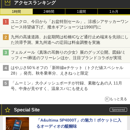
アクセスランキング
1時間
24時間
1週間
1カ月
ユニクロ、今日から「お盆特別セール」。涼感シアサッカーワン
ピース待望値下げ、撥水ギアショーツは1990円に
九州の高速道路、お盆期間は松橋ICなど通行止め端末を先頭にし
た渋滞予測。東九州道への迂回は料金調整を実施
フェルメール《真珠の耳飾りの少女》展のグッズ公開。図録/ミ
ッフィー/葬送のフリーレンほか、注目ブランドコラボが実現
はやぶさ50％オフの「新幹線eチケット（トクだ値スペシャル
28）」発売。秋冬乗車分、えきねっと限定
「ムーミン」大小メッシュポーチが付録、素敵なあの人 11月
号。中身が見やすく、温泉スパにも使える
もっと見る
Special Site
「A&ultima SP4000T」の魅力！ポケットに入
るオーディオの醍醐味