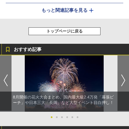
もっと関連記事を見る
トップページに戻る
おすすめ記事
8月開催の花火大会まとめ。国内最大級2.4万発「幕張ビ
ーチ」や日本三大「長岡」など大型イベント目白押し！
●
●
●
●
●
●