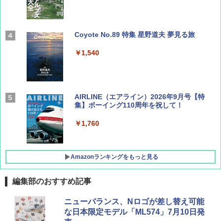
Coyote No.89 特集 星野道夫 夢見る旅
￥1,540
AIRLINE（エアライン）2026年9月号【特
集】ボーイング110周年を祝して！
￥1,760
Amazonランキングをもっと見る
編集部のおすすめ記事
地球の歩き方 スター・ウォーズ
[キャンパーズコレクション 山善] ポップアッ
DEWEL パラソル 大型 ビーチ アウトドアパ
ニューバランス、Nロゴが差し替え可能
プテント 傘みたいに広げて畳める パッとサ
ラソル ガーデン サイトシート付 折りたたみ
な日本限定モデル「ML574」7月10日発
ッとサンシェード キューブ フルクローズ メ
防水 UVカット 4段階高さ調整 軽量 収納袋付
￥2,695