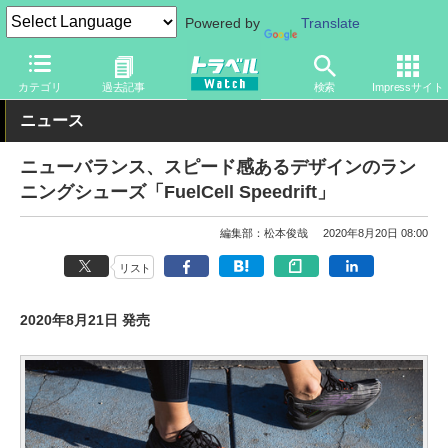
Powered by
Translate
トラベル Watch
旅のアイテム
旅行グッズ
カテゴリ
過去記事
検索
Impressサイト
ニュース
ニューバランス、スピード感あるデザインのラン
ニングシューズ「FuelCell Speedrift」
編集部：松本俊哉
2020年8月20日 08:00
リスト
2020年8月21日 発売