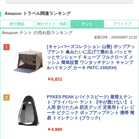
Amazon トラベル関連ランキング
旅行雑誌
旅行ガイド・地図
テント
アウトドア
Amazon テント の売れ筋ランキング
更新日時：2026/08/07 12:02
ディズニーファン ２０２６年 ９月号 [雑
D40 地球の歩き方 チェンマイ タイ北部の魅
[キャンパーズコレクション 山善] ポップアッ
誌] (ＤＩＳＮＥＹ ＦＡＮ)
力的な町 2026～2027 地球の歩き方D アジア
プテント 傘みたいに広げて畳める パッとサ
ッとサンシェード キューブ フルクローズ メ
ッシュ 簡単設置 ワンタッチテント キャンプ
￥713
￥2,079
&ハイキング カーキ PATC-150(KH)
￥6,831
BE-PAL(ビ-パル) 2026年 9 月号【特別付録:
A09 地球の歩き方 イタリア 2026～2027 地
SOTO ミニマル"旅"財布 ランダム2種】
球の歩き方A ヨーロッパ
PYKES PEAK (パイクスピーク) 着替えテン
ト プライバシー テント 【中が透けない】 1
￥1,500
￥2,479
人用 折りたたみ 防災グッズ 災害用トイレ ビ
ーチ ピクニック ポップアップテント 携帯 簡
易 トイレテント (ブラック)
山と溪谷 2026年8月号「南アルプス大全」
地球の歩き方 スター・ウォーズ
￥4,980
￥1,540
￥2,695