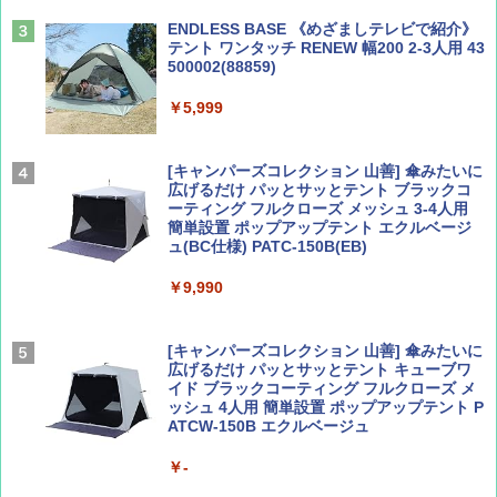
ENDLESS BASE 《めざましテレビで紹介》
テント ワンタッチ RENEW 幅200 2-3人用 43
500002(88859)
Coyote No.89 特集 星野道夫 夢見る旅
A26 地球の歩き方 チェコ ポーランド スロヴ
ァキア 2026～2027 地球の歩き方A ヨーロッ
￥5,999
パ
￥1,540
￥2,277
[キャンパーズコレクション 山善] 傘みたいに
広げるだけ パッとサッとテント ブラックコ
ーティング フルクローズ メッシュ 3-4人用
簡単設置 ポップアップテント エクルベージ
AIRLINE（エアライン）2026年9月号【特
新しい日本地理 地図・統計・移動から読み
ュ(BC仕様) PATC-150B(EB)
集】ボーイング110周年を祝して！
解く (講談社現代新書)
￥9,990
￥1,760
￥1,540
[キャンパーズコレクション 山善] 傘みたいに
広げるだけ パッとサッとテント キューブワ
イド ブラックコーティング フルクローズ メ
ッシュ 4人用 簡単設置 ポップアップテント P
ATCW-150B エクルベージュ
￥-