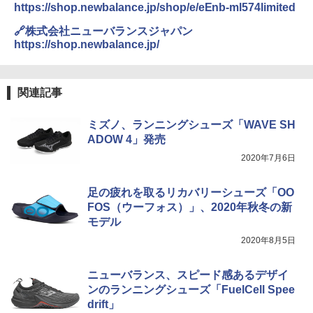
￥2,980
https://shop.newbalance.jp/shop/e/eEnb-ml574limited
🔗株式会社ニューバランスジャパン
ニューエラ New Era キャップ メッシュキャ
https://shop.newbalance.jp/
ップ 9FORTY AFrame 15226380 NER37C00
94 ストーン ニューエラキャップ 9FORTYA
サーフライダーファウンデーション Surfride
r Foundation コラボ Aフレーム メンズ レデ
関連記事
ィース 帽子 スナップバック a-frame 9フォー
ティー男女兼用ユニセックス 夏用 日除けUV
ミズノ、ランニングシューズ「WAVE SH
ケア FREE
ADOW 4」発売
￥4,400
2020年7月6日
熊撃退スプレー 熊よけスプレー 熊スプレー
足の疲れを取るリカバリーシューズ「OO
【日本企業販売】超強力クマ対策スプレー 30
FOS（ウーフォス）」、2020年秋冬の新
0ml（連続噴射30秒）110ml（連続噴射15
モデル
秒）射程5～10m 安全ロック搭載 携帯収納袋
付き ヒグマ・イノシシ対策 自治体・教育機
2020年8月5日
関の購入実績 登山・キャンプ・アウトドア・
防災用品 長期保存可能 緊急時用 日本国内発
送
ニューバランス、スピード感あるデザイ
ンのランニングシューズ「FuelCell Spee
￥3,680
drift」