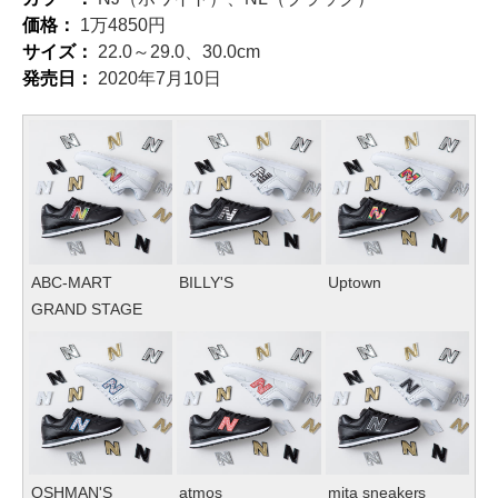
価格：
1万4850円
サイズ：
22.0～29.0、30.0cm
発売日：
2020年7月10日
ABC-MART
BILLY'S
Uptown
GRAND STAGE
OSHMAN'S
atmos
mita sneakers