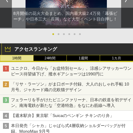
8月開催の花火大会まとめ。国内最大級2.4万発「幕張ビ
ーチ」や日本三大「長岡」など大型イベント目白押し！
●
●
●
●
●
●
アクセスランキング
1時間
24時間
1週間
1カ月
ユニクロ、今日から「お盆特別セール」。涼感シアサッカーワン
ピース待望値下げ、撥水ギアショーツは1990円に
「リサ・ラーソン」がま口ポーチ付録、大人のおしゃれ手帖 10
月号。ジャカード織の北欧猫デザイン
フェラーリを手がけたピニンファリーナ、日本の鉄道を初デザイ
ン。南海電鉄が新たな「空港特急」をなにわ筋線へ導入
【週末駅弁】東京駅「Suicaのペンギン チキンのり弁」
本日発売「シャカ」じゃばら式4層収納ショルダーバッグが付
録、MonoMax 9月号