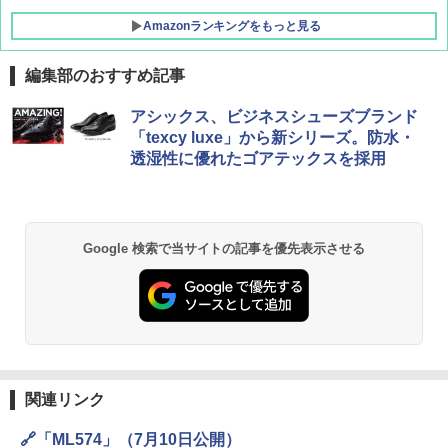
Amazonランキングをもっと見る
編集部のおすすめ記事
DEWEL パラソル 大型 ビーチ アウトドアパ
アシックス、ビジネスシューズブランド
ラソル ガーデン サイトシート付 折りたたみ
「texcy luxe」から新シリーズ。防水・
防水 UVカット 4段階高さ調整 軽量 収納袋付
透湿性に優れたゴアテックスを採用
き
￥6,459
Google 検索で当サイトの記事を優先表示させる
BUNDOK(バンドック)ソロ ドーム 1 EX BDK
-08EX カーキ ソロキャンプ ポリエステル フ
レーム テント
￥14,800
GRANDOOR ステンレス保冷剤 2個セット 2
026リニューアル 急速冷凍 空間倍増 衛生的
関連リンク
コンパクト 保冷力長持ち
🔗「ML574」（7月10日公開）