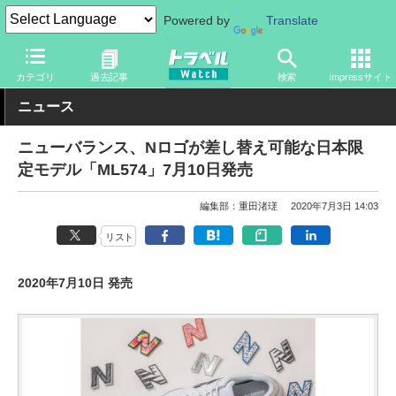
Powered by
Translate
トラベル Watch
旅のアイテム
旅行グッズ
その他
カテゴリ
過去記事
検索
Impressサイト
ニュース
ニューバランス、Nロゴが差し替え可能な日本限
定モデル「ML574」7月10日発売
編集部：重田渚瑳
2020年7月3日 14:03
リスト
2020年7月10日 発売