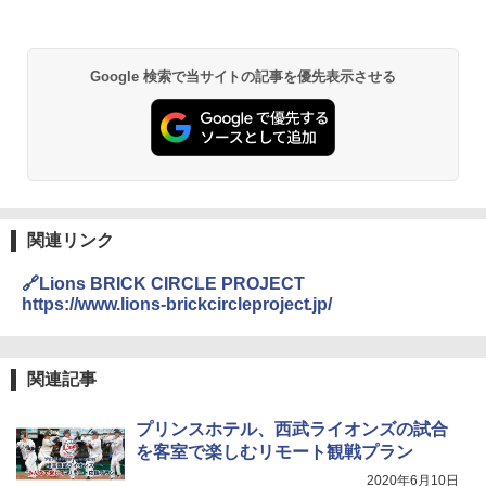
受付
￥2,980
￥6,831
地球の歩き方 スター・ウォーズ
BUNDOK(バンドック)ソロ ドーム 1 EX BDK
Google 検索で当サイトの記事を優先表示させる
-08EX カーキ ソロキャンプ ポリエステル フ
PYKES PEAK (パイクスピーク) 着替えテン
レーム ドーム型 テント
￥2,695
ト プライバシー テント 【中が透けない】 1
人用 折りたたみ 防災グッズ 災害用トイレ ビ
￥14,800
ーチ ピクニック ポップアップテント 携帯 簡
易 トイレテント (ブラック)
僕が見た未来【完全版】
熊撃退スプレー 熊よけスプレー 熊スプレー
￥4,980
【日本企業販売】超強力クマ対策スプレー 30
￥0
0ml（連続噴射30秒）110ml（連続噴射15
関連リンク
秒）射程5～10m 安全ロック搭載 携帯収納袋
ENDLESS BASE 《めざましテレビで紹介》
付き ヒグマ・イノシシ対策 自治体・教育機
🔗Lions BRICK CIRCLE PROJECT
テント ワンタッチ RENEW 幅200 2-3人用 43
関の購入実績 登山・キャンプ・アウトドア・
https://www.lions-brickcircleproject.jp/
500002(88859)
防災用品 長期保存可能 緊急時用 日本国内発
送
A26 地球の歩き方 チェコ ポーランド スロヴ
ァキア 2026～2027 地球の歩き方A ヨーロッ
￥5,999
パ
￥3,680
関連記事
￥2,277
[キャンパーズコレクション 山善] 傘みたいに
プリンスホテル、西武ライオンズの試合
広げるだけ パッとサッとテント ブラックコ
DEWEL パラソル 大型 ビーチ アウトドアパ
ーティング フルクローズ メッシュ 3-4人用
ラソル ガーデン サイトシート付 折りたたみ
を客室で楽しむリモート観戦プラン
簡単設置 ポップアップテント エクルベージ
防水 UVカット 4段階高さ調整 軽量 収納袋付
A09 地球の歩き方 イタリア 2026～2027 地
2020年6月10日