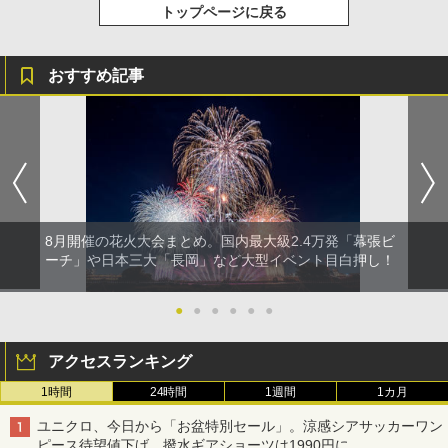
トップページに戻る
おすすめ記事
8月開催の花火大会まとめ。国内最大級2.4万発「幕張ビ
ーチ」や日本三大「長岡」など大型イベント目白押し！
●
●
●
●
●
●
アクセスランキング
1時間
24時間
1週間
1カ月
ユニクロ、今日から「お盆特別セール」。涼感シアサッカーワン
ピース待望値下げ、撥水ギアショーツは1990円に