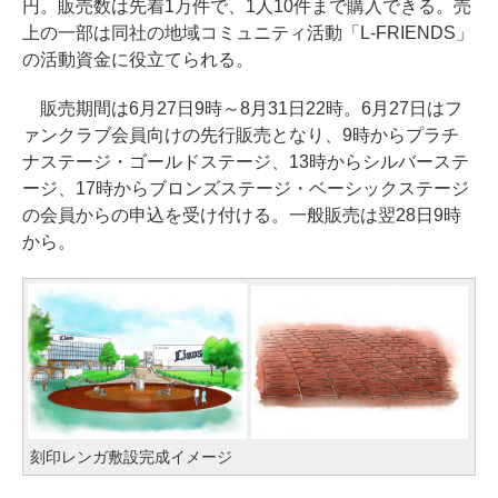
円。販売数は先着1万件で、1人10件まで購入できる。売
上の一部は同社の地域コミュニティ活動「L-FRIENDS」
の活動資金に役立てられる。
販売期間は6月27日9時～8月31日22時。6月27日はフ
ァンクラブ会員向けの先行販売となり、9時からプラチ
ナステージ・ゴールドステージ、13時からシルバーステ
ージ、17時からブロンズステージ・ベーシックステージ
の会員からの申込を受け付ける。一般販売は翌28日9時
から。
刻印レンガ敷設完成イメージ