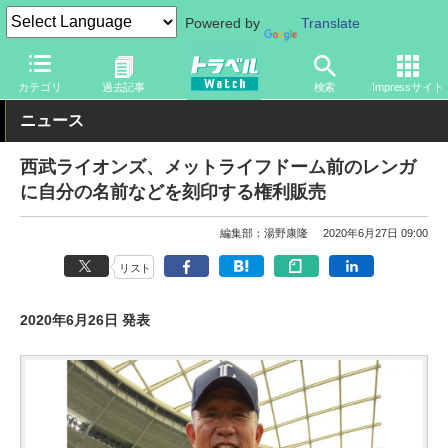
Powered by
Translate
トラベル Watch
旅の情報
観光地
観光スポット
カテゴリ
過去記事
検索
Impressサイト
ニュース
西武ライオンズ、メットライフドーム前のレンガ
に自分の名前などを刻印する権利販売
編集部：湯野康隆
2020年6月27日 09:00
リスト
2020年6月26日 発表