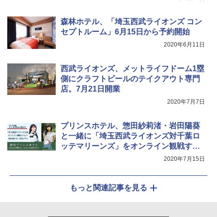
ュ(BC仕様) PATC-150B(EB)
き
球の歩き方A ヨーロッパ
￥9,990
￥6,459
￥2,479
森林ホテル、「埼玉西武ライオンズ コン
セプトルーム」6月15日から予約開始
2020年6月11日
[キャンパーズコレクション 山善] 傘みたいに
着替えテント トイレテント 透けない【換気
広げるだけ パッとサッとテント キューブワ
通気窓付き】収納袋付き UVカット 防水 防災
イド ブラックコーティング フルクローズ メ
コンパクト iimono117 (ブルー)
西武ライオンズ、メットライフドーム1塁
ッシュ 4人用 簡単設置 ポップアップテント P
側にクラフトビールのテイクアウト専門
ATCW-150B エクルベージュ
￥3,080
店。7月21日開業
￥-
2020年7月7日
プリンスホテル、惣田紗莉渚・岩田陽葵
と一緒に「埼玉西武ライオンズ対千葉ロ
ッテマリーンズ」をオンライン観戦する
宿泊プラン
2020年7月15日
もっと関連記事を見る