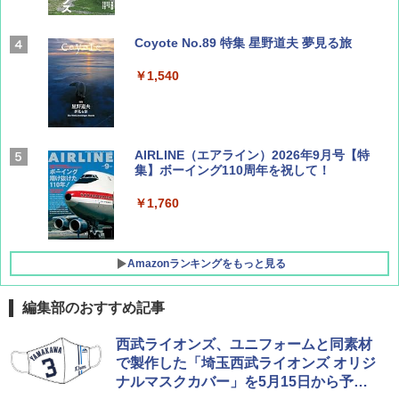
Coyote No.89 特集 星野道夫 夢見る旅
￥1,540
AIRLINE（エアライン）2026年9月号【特
集】ボーイング110周年を祝して！
￥1,760
Amazonランキングをもっと見る
編集部のおすすめ記事
D40 地球の歩き方 チェンマイ タイ北部の魅
[キャンパーズコレクション 山善] ポップアッ
GRANDOOR ステンレス保冷剤 2個セット 2
西武ライオンズ、ユニフォームと同素材
力的な町 2026～2027 地球の歩き方D アジア
プテント 傘みたいに広げて畳める パッとサ
026リニューアル 急速冷凍 空間倍増 衛生的
で製作した「埼玉西武ライオンズ オリジ
ッとサンシェード キューブ フルクローズ メ
コンパクト 保冷力長持ち
ナルマスクカバー」を5月15日から予約
ッシュ 簡単設置 ワンタッチテント キャンプ
￥2,079
&ハイキング カーキ PATC-150(KH)