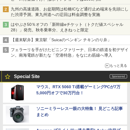
九州の高速道路、お盆期間は松橋ICなど通行止め端末を先頭にし
た渋滞予測。東九州道への迂回は料金調整を実施
はやぶさ50％オフの「新幹線eチケット（トクだ値スペシャル
28）」発売。秋冬乗車分、えきねっと限定
【週末駅弁】東京駅「Suicaのペンギン チキンのり弁」
フェラーリを手がけたピニンファリーナ、日本の鉄道を初デザイ
ン。南海電鉄が新たな「空港特急」をなにわ筋線へ導入
もっと見る
Special Site
マウス、RTX 5060 Ti搭載ゲーミングPCが7万
5,000円オフで30万円台！
ソニーミラーレス一眼の大特集！ 見どころ記事
まとめ