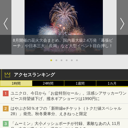
8月開催の花火大会まとめ。国内最大級2.4万発「幕張ビ
ーチ」や日本三大「長岡」など大型イベント目白押し！
●
●
●
●
●
●
アクセスランキング
1時間
24時間
1週間
1カ月
ユニクロ、今日から「お盆特別セール」。涼感シアサッカーワン
ピース待望値下げ、撥水ギアショーツは1990円に
はやぶさ50％オフの「新幹線eチケット（トクだ値スペシャル
28）」発売。秋冬乗車分、えきねっと限定
「ムーミン」大小メッシュポーチが付録、素敵なあの人 11月