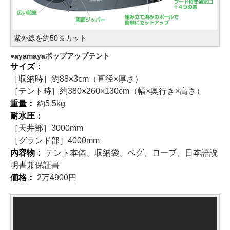
紫外線を約50％カット
ayamayaポップアップテント
サイズ：
［収納時］約88×3cm（直径×厚さ）
［テント時］約380×260×130cm（幅×奥行き×高さ）
重量：
約5.5kg
耐水圧：
［天井部］3000mm
［グランド部］4000mm
内容物：
テント本体、収納袋、ペグ、ロープ、日本語説
明書兼保証書
価格：
2万4900円