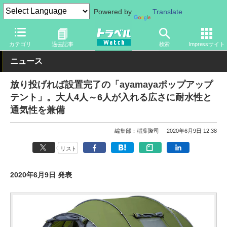
Powered by
Translate
トラベル Watch
旅のアイテム
旅行グッズ
カテゴリ
過去記事
検索
Impressサイト
ニュース
放り投げれば設置完了の「ayamayaポップアップ
テント」。大人4人～6人が入れる広さに耐水性と
通気性を兼備
編集部：稲葉隆司
2020年6月9日 12:38
リスト
2020年6月9日 発表