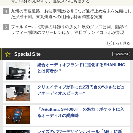
号。中身が見やすく、温泉スパにも使える
九州の高速道路、お盆期間は松橋ICなど通行止め端末を先頭にし
た渋滞予測。東九州道への迂回は料金調整を実施
フェルメール《真珠の耳飾りの少女》展のグッズ公開。図録/ミ
ッフィー/葬送のフリーレンほか、注目ブランドコラボが実現
もっと見る
Special Site
総合オーディオブランドに進化するSHANLING
とは何者か？
クリエイティブが作った2万円台の“小さなピュ
アオーディオスピーカー”
「A&ultima SP4000T」の魅力！ポケットに入
るオーディオの醍醐味
レイズのパワーデザインホイール「M6」に新