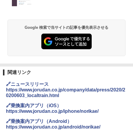
ッシュ 簡単設置 ワンタッチテント キャンプ
￥2,079
&ハイキング カーキ PATC-150(KH)
￥2,980
￥6,830
地球の歩き方 スター・ウォーズ
BUNDOK(バンドック)ソロ ドーム 1 EX BDK
Google 検索で当サイトの記事を優先表示させる
-08EX カーキ ソロキャンプ ポリエステル フ
PYKES PEAK (パイクスピーク) 着替えテン
レーム ドーム型 テント
￥2,695
ト プライバシー テント 【中が透けない】 1
人用 折りたたみ 防災グッズ 災害用トイレ ビ
￥14,800
ーチ ピクニック ポップアップテント 携帯 簡
易 トイレテント (ブラック)
僕が見た未来【完全版】
DEWEL パラソル 大型 ビーチ アウトドアパ
￥4,980
ラソル ガーデン サイトシート付 折りたたみ
関連リンク
￥0
防水 UVカット 4段階高さ調整 軽量 収納袋付
き
🔗ニュースリリース
ENDLESS BASE 《めざましテレビで紹介》
テント ワンタッチ RENEW 幅200 2-3人用 43
https://www.jorudan.co.jp/company/data/press/2020/2
￥6,459
500002(88859)
0200603_localtrain.html
A09 地球の歩き方 イタリア 2026～2027 地
🔗乗換案内アプリ（iOS）
球の歩き方A ヨーロッパ
￥5,999
ポインターライト 強力 小型 緑色/赤色/青紫色
https://www.jorudan.co.jp/iphone/norikae/
USB充電式 高精度 超長距離照射 長時間使用
￥2,479
可能 安全ロック付き 高安全性 金属製耐久 コ
🔗乗換案内アプリ（Android）
[キャンパーズコレクション 山善] 傘みたいに
ンパクト多機能設計 持ち運び便利 アウトド
https://www.jorudan.co.jp/android/norikae/
広げるだけ パッとサッとテント ブラックコ
ア/オフィス/教育現場/展示会用 緑
ーティング フルクローズ メッシュ 3-4人用