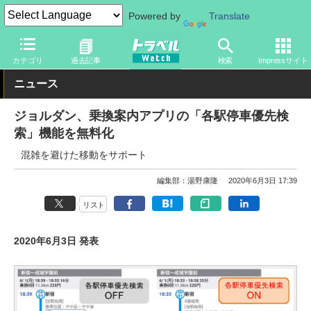
Powered by
Translate
トラベル Watch
旅のアイテム
スマホ・ルーター
スマートフォ
カテゴリ
過去記事
検索
Impressサイト
ニュース
ジョルダン、乗換案内アプリの「各駅停車優先検
索」機能を無料化
混雑を避けた移動をサポート
編集部：湯野康隆
2020年6月3日 17:39
リスト
2020年6月3日 発表