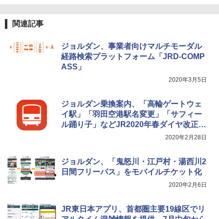
簡単設置 ポップアップテント エクルベージ
A26 地球の歩き方 チェコ ポーランド スロヴ
￥1,180
ュ(BC仕様) PATC-150B(EB)
ァキア 2026～2027 地球の歩き方A ヨーロッ
関連記事
パ
￥9,990
熊撃退スプレー 熊よけスプレー 熊スプレー
￥2,277
【日本企業販売】超強力クマ対策スプレー 30
ジョルダン、事業者向けマルチモーダル
0ml（連続噴射30秒）110ml（連続噴射15
経路検索プラットフォーム「JRD-COMP
[キャンパーズコレクション 山善] 傘みたいに
秒）射程5～10m 安全ロック搭載 携帯収納袋
ASS」
広げるだけ パッとサッとテント キューブワ
付き ヒグマ・イノシシ対策 自治体・教育機
イド ブラックコーティング フルクローズ メ
関の購入実績 登山・キャンプ・アウトドア・
2020年3月5日
ッシュ 4人用 簡単設置 ポップアップテント P
防災用品 長期保存可能 緊急時用 日本国内発
ATCW-150B エクルベージュ
送
ジョルダン乗換案内、「高輪ゲートウェ
￥-
￥3,680
イ駅」「羽田空港駅名変更」「サフィー
ル踊り子」などJR2020年春ダイヤ改正に
対応
2020年2月28日
ジョルダン、「鬼怒川・江戸村・湯西川2
日間フリーパス」をモバイルチケット化
2020年2月6日
JR東日本アプリ、首都圏主要19線区でリ