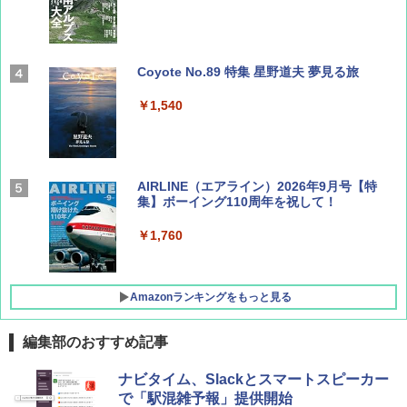
Coyote No.89 特集 星野道夫 夢見る旅
￥1,540
AIRLINE（エアライン）2026年9月号【特
集】ボーイング110周年を祝して！
￥1,760
Amazonランキングをもっと見る
編集部のおすすめ記事
D40 地球の歩き方 チェンマイ タイ北部の魅
[キャンパーズコレクション 山善] ポップアッ
GRANDOOR ステンレス保冷剤 2個セット 2
ナビタイム、Slackとスマートスピーカー
力的な町 2026～2027 地球の歩き方D アジア
プテント 傘みたいに広げて畳める パッとサ
026リニューアル 急速冷凍 空間倍増 衛生的
で「駅混雑予報」提供開始
ッとサンシェード キューブ フルクローズ メ
コンパクト 保冷力長持ち