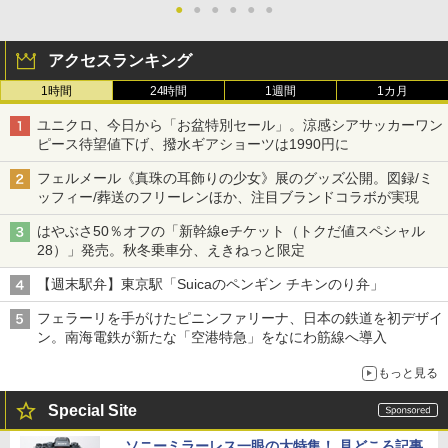
●
●
●
●
●
●
アクセスランキング
1時間
24時間
1週間
1カ月
ユニクロ、今日から「お盆特別セール」。涼感シアサッカーワン
ピース待望値下げ、撥水ギアショーツは1990円に
フェルメール《真珠の耳飾りの少女》展のグッズ公開。図録/ミ
ッフィー/葬送のフリーレンほか、注目ブランドコラボが実現
はやぶさ50％オフの「新幹線eチケット（トクだ値スペシャル
28）」発売。秋冬乗車分、えきねっと限定
【週末駅弁】東京駅「Suicaのペンギン チキンのり弁」
フェラーリを手がけたピニンファリーナ、日本の鉄道を初デザイ
ン。南海電鉄が新たな「空港特急」をなにわ筋線へ導入
もっと見る
Special Site
ソニーミラーレス一眼の大特集！ 見どころ記事