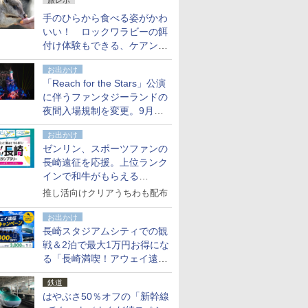
旅レポ
ボが実現
手のひらから食べる姿がかわ
いい！ ロックワラビーの餌
付け体験もできる、ケアンズ
でアサートン高原の日本語ガ
お出かけ
イド付きツアーに参加してみ
「Reach for the Stars」公演
た
に伴うファンタジーランドの
夜間入場規制を変更。9月か
ら18時50分～20時ごろに
お出かけ
ゼンリン、スポーツファンの
長崎遠征を応援。上位ランク
インで和牛がもらえる
「GO！GO！長崎スタンプラ
推し活向けクリアうちわも配布
リー」
お出かけ
長崎スタジアムシティでの観
戦＆2泊で最大1万円お得にな
る「長崎満喫！アウェイ遠征
応援キャンペーン」
鉄道
はやぶさ50％オフの「新幹線