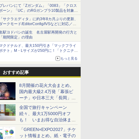
オリジナルの湯呑みや寿司皿が景品に登場！
プレバンにて「Zガンダム」「0083」「クロス
ボーン」「UC」のRGガンプラ10製品を対象に
した抽選販売が8月10日11時より実施！
「サクラエディタ」に約3年8カ月ぶりの更新、
ダークモード/EditorConfig/IVSなどに対応／複
数の脆弱性に対処したセキュリティアップデー
名駅ヨドバシの誕生 名古屋駅再開発の行方と
ト
「期間限定」の理由
マクドナルド、最大150円引き「マックフライ
ポテト」M・Lサイズが250円に！「トクニナル
ド」キャンペーン
もっと見る
おすすめ記事
8月開催の花火大会まとめ。
国内最大級2.4万発「幕張ビ
ーチ」や日本三大「長岡」な
ど大型イベント目白押し！
全国で旅行キャンペーン
続々、最大1万5000円オフ
も！ いまお得な自治体まと
め
「GREEN×EXPO2027」チケ
ット情報まとめ。紙・電子の