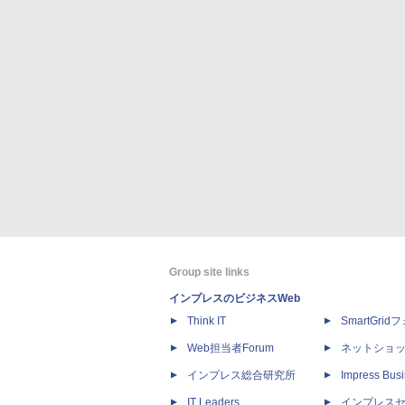
Group site links
インプレスのビジネスWeb
Think IT
SmartGri
Web担当者Forum
ネットショ
インプレス総合研究所
Impress Busi
IT Leaders
インプレス