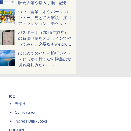
販売店舗や購入手順、記念チ
ケットも解説
ついに開業「ポケパーク カ
ントー」見どころ解説。注目
アトラクション・チケット手
配・来場前に必要な準備は？
パスポート（2025年旅券）
の新規申請をオンラインでや
ってみた。必要なものはスマ
ホとマイナカードのみ
はじめてのハワイ旅行ガイド
～せっかく行くなら隣島の秘
境も楽しみたい！～
ICE
天海社
ス
Comic curea
impress QuickBooks
PUBFUN