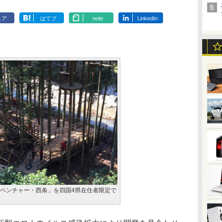
ェア
はてブ
note
LinkedIn
ベンチャー・西条」を四国4県在住者限定で