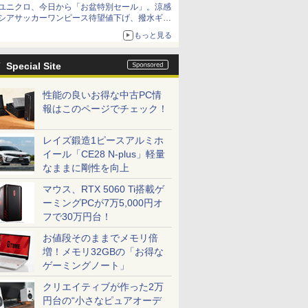
ユニクロ、今日から「お盆特別セール」。涼感
シアサッカーワンピース待望値下げ、撥水ギア
ショーツは1990円に
もっと見る
Special Site
性能の良いお得な中古PC情
報はこのページでチェック！
レイズ鍛造1ピースアルミホ
イール「CE28 N-plus」軽量
なままに剛性を向上
マウス、RTX 5060 Ti搭載ゲ
ーミングPCが7万5,000円オ
フで30万円台！
お値段そのままでメモリ倍
増！メモリ32GBの「お得な
ゲーミングノート」
クリエイティブが作った2万
円台の“小さなピュアオーデ