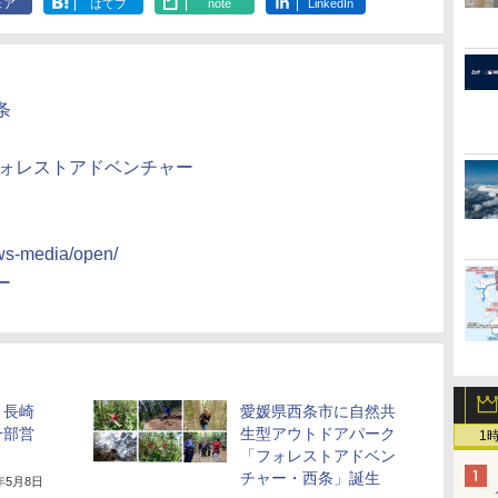
ェア
はてブ
note
LinkedIn
条
フォレストアドベンチャー
news-media/open/
ー
、長崎
愛媛県西条市に自然共
一部営
生型アウトドアパーク
1
「フォレストアドベン
チャー・西条」誕生
0年5月8日