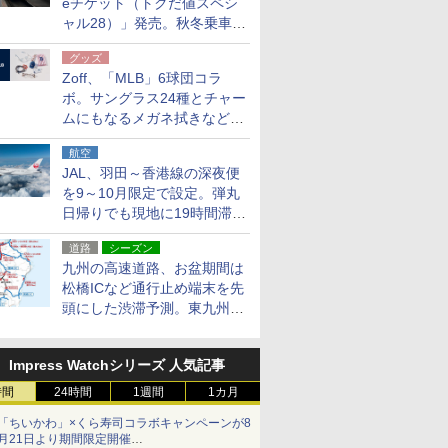
eチケット（トクだ値スペシ
ャル28）」発売。秋冬乗車
分、えきねっと限定
グッズ
Zoff、「MLB」6球団コラ
ボ。サングラス24種とチャー
ムにもなるメガネ拭きなど雑
貨24種
航空
JAL、羽田～香港線の深夜便
を9～10月限定で設定。弾丸
日帰りでも現地に19時間滞在
できる
道路
シーズン
九州の高速道路、お盆期間は
松橋ICなど通行止め端末を先
頭にした渋滞予測。東九州道
への迂回は料金調整を実施
Impress Watchシリーズ 人気記事
時間
24時間
1週間
1カ月
「ちいかわ」×くら寿司コラボキャンペーンが8
月21日より期間限定開催