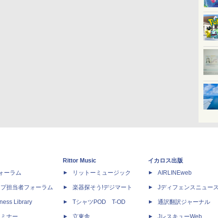
Rittor Music
イカロス出版
dフォーラム
リットーミュージック
AIRLINEweb
ップ担当者フォーラム
楽器探そう!デジマート
Jディフェンスニュー
ness Library
TシャツPOD T-OD
通訳翻訳ジャーナル
セミナー
立東舎
JレスキューWeb