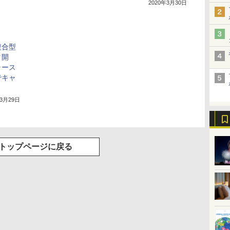
2020年3月30日
複合型
ク開
ャース
でキャ
年3月29日
トップページに戻る