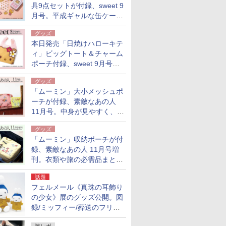
具9点セットが付録、sweet 9
月号。平成ギャルな缶ケース
入り
グッズ
本日発売「日焼けハローキテ
ィ」ビッグトート＆チャーム
ポーチ付録、sweet 9月号増
刊
グッズ
「ムーミン」大小メッシュポ
ーチが付録、素敵なあの人
11月号。中身が見やすく、温
泉スパにも使える
グッズ
「ムーミン」収納ポーチが付
録、素敵なあの人 11月号増
刊。衣類や旅の必需品まとま
る大小2個セット
話題
フェルメール《真珠の耳飾り
の少女》展のグッズ公開。図
録/ミッフィー/葬送のフリー
レンほか、注目ブランドコラ