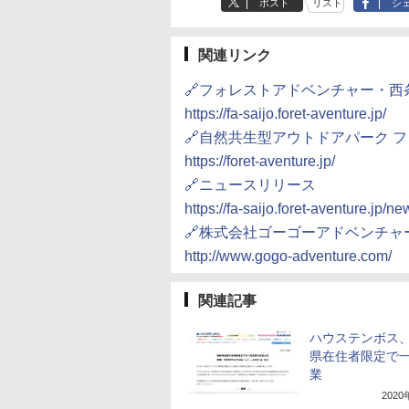
ポスト
リスト
シ
関連リンク
🔗フォレストアドベンチャー・西
https://fa-saijo.foret-aventure.jp/
🔗自然共生型アウトドアパーク 
https://foret-aventure.jp/
🔗ニュースリリース
https://fa-saijo.foret-aventure.jp/
🔗株式会社ゴーゴーアドベンチャ
http://www.gogo-adventure.com/
関連記事
ハウステンボス
県在住者限定で
業
202