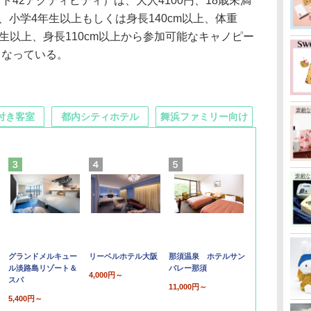
42アクティビティ）は、大人4100円、18歳未満
、小学4年生以上もしくは身長140cm以上、体重
年生以上、身長110cm以上から参加可能なキャノピー
となっている。
付き客室
都内シティホテル
舞浜ファミリー向け
グランドメルキュー
リーベルホテル大阪
那須温泉 ホテルサン
ル淡路島リゾート＆
バレー那須
4,000円～
スパ
11,000円～
5,400円～