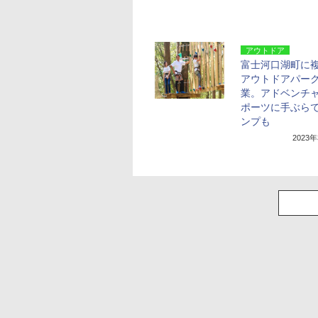
アウトドア
富士河口湖町に
アウトドアパー
業。アドベンチ
ポーツに手ぶら
ンプも
2023