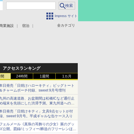
Impress サイト
全カテゴリ
商業施設
宿泊
アクセスランキング
時間
24時間
1週間
1カ月
本日発売「日焼けハローキティ」ビッグトート
＆チャームポーチ付録、sweet 9月号増刊
九州の高速道路、お盆期間は松橋ICなど通行止
め端末を先頭にした渋滞予測。東九州道への迂
回は料金調整を実施
本日発売「日焼けキティ」文具9点セットが付
録、sweet 9月号。平成ギャルな缶ケース入り
フェルメール《真珠の耳飾りの少女》展のグッ
ズ公開。図録/ミッフィー/葬送のフリーレンほ
か、注目ブランドコラボが実現