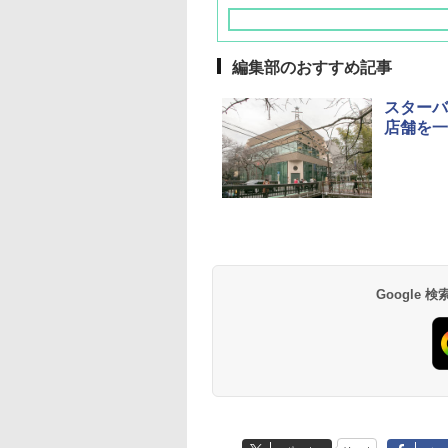
編集部のおすすめ記事
スターバ
店舗を一
草津温泉 ホテル櫻
品川プリンスホテル
グランドニッコー東
海のサウナ＆スパ
東京ドームホテル
シェラトン・グラン
井
京ベイ 舞浜
オールインクルーシ
デ・トーキョーベ
7,037円～
7,980円～
ブ 島原温泉ホテル
イ・ホテル
14,300円～
6,800円～
南風楼
10,450円～
7,950円～
Google