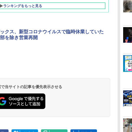
ランキングをもっと見る
ックス、新型コロナウイルスで臨時休業していた
部を除き営業再開
北陸 福井 あわら
品川プリンスホテ
舞浜ビューホテル
箱根湯本温泉 ホテ
ホテルトラスティ東
オリエンタルホテル
下呂温泉 水明館
住友不動産ホテル ヴ
東京ベイ舞浜ホテル
温泉 清風荘（北陸
ル イーストタワー
ｂｙ ＨＵＬＩＣ
ル おかだ
京ベイサイド
東京ベイ
ィラフォンテーヌグラ
ファーストリゾート
8,250円～
最大級の庭園露天風
（旧：東京ベイ舞浜
ンド東京有明
9,958円～
11,200円～
5,450円～
5,200円～
4,290円～
呂の宿 清風荘）
ホテル）
19,541円～
5,758円～
6,070円～
 検索で当サイトの記事を優先表示させる