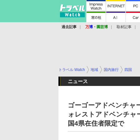
過去記事
万
博
・
園芸博
取材記事
トラベル Watch
地域
国内旅行
四国
ニュース
ゴーゴーアドベンチャ
ォレストアドベンチャ
国4県在住者限定で