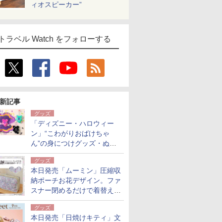
ィオスピーカー”
トラベル Watch をフォローする
新記事
グッズ
「ディズニー・ハロウィー
ン」“こわがりおばけちゃ
ん”の身につけグッズ・ぬい
ぐるみチャームほか、新作グ
グッズ
ッズが公開
本日発売「ムーミン」圧縮収
納ポーチお花デザイン。ファ
スナー閉めるだけで着替え・
荷物がスリムに
グッズ
本日発売「日焼けキティ」文