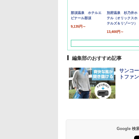
那須温泉 ホテルエ
別府温泉 杉乃井ホ
ピナール那須
テル（オリックスホ
テルズ＆リゾーツ）
9,135円～
13,400円～
編集部のおすすめ記事
サンコー
トファン
草津温泉 ホテル櫻
品川プリンスホテル
グランドニッコー東
海のサウナ＆スパ
東京ドームホテル
シェラトン・グラン
井
京ベイ 舞浜
オールインクルーシ
デ・トーキョーベ
7,037円～
7,980円～
ブ 島原温泉ホテル
イ・ホテル
14,300円～
6,800円～
南風楼
10,450円～
7,950円～
Google