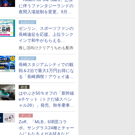
た
に伴うファンタジーランドの
夜間入場規制を変更。9月か
ら18時50分～20時ごろに
お出かけ
ゼンリン、スポーツファンの
長崎遠征を応援。上位ランク
インで和牛がもらえる
「GO！GO！長崎スタンプラ
推し活向けクリアうちわも配布
リー」
お出かけ
長崎スタジアムシティでの観
戦＆2泊で最大1万円お得にな
る「長崎満喫！アウェイ遠征
応援キャンペーン」
鉄道
はやぶさ50％オフの「新幹線
eチケット（トクだ値スペシ
ャル28）」発売。秋冬乗車
分、えきねっと限定
グッズ
Zoff、「MLB」6球団コラ
ボ。サングラス24種とチャー
ムにもなるメガネ拭きなど雑