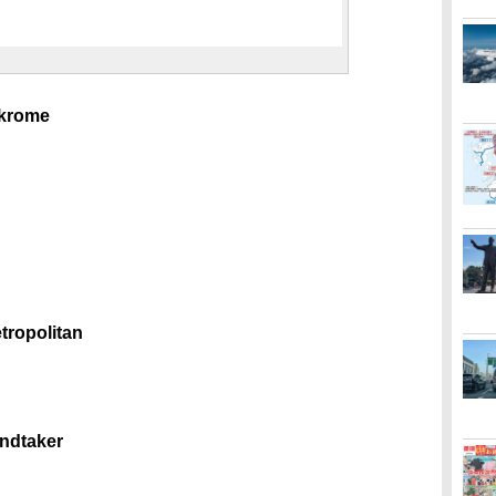
krome
ropolitan
ndtaker