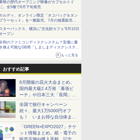
東映の歴代オープニング映像がカプセルトイ
に。全5種で8月下旬発売
カルディ、オンライン限定「ネコバッグ＆タン
ブラーセット」を一般販売。7月の抽選販売の
当選無効分
スターバックス、横浜に“文化財カフェ”8月10日
オープン
令和のファミコンディスクシステム？安価に書
き換え可能なGB用「しましまディスクシステ
ム」
もっと見る
おすすめ記事
8月開催の花火大会まとめ。
国内最大級2.4万発「幕張ビ
ーチ」や日本三大「長岡」な
ど大型イベント目白押し！
全国で旅行キャンペーン
続々、最大1万5000円オフ
も！ いまお得な自治体まと
め
「GREEN×EXPO2027」チケ
ット情報まとめ。紙・電子の
販売店舗や購入手順、記念チ