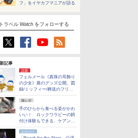
フ」をイヤカフマニアが語る
トラベル Watch をフォローする
新記事
話題
フェルメール《真珠の耳飾り
の少女》展のグッズ公開。図
録/ミッフィー/葬送のフリー
レンほか、注目ブランドコラ
旅レポ
ボが実現
手のひらから食べる姿がかわ
いい！ ロックワラビーの餌
付け体験もできる、ケアンズ
でアサートン高原の日本語ガ
お出かけ
イド付きツアーに参加してみ
「Reach for the Stars」公演