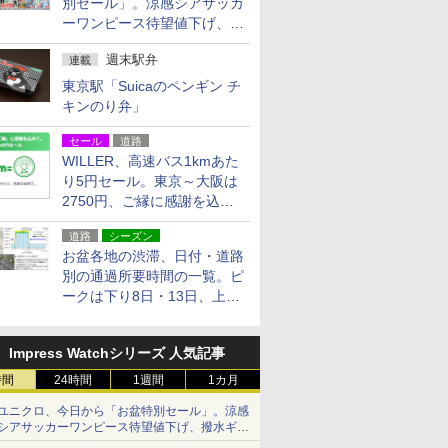
別セール」。涼感シアサッカ
ーワンピース待望値下げ、撥
水ギアショーツは1990円に
週末駅弁
連載
東京駅「Suicaのペンギン チ
キンのり弁」
セール
道路
WILLER、高速バス1kmあた
り5円セール。東京～大阪は
2750円、ご縁に感謝を込め
た20周年記念キャンペーン
道路
シーズン
お盆各地の渋滞、日付・道路
別の通過所要時間の一覧。ピ
ークは下り8日・13日、上り
14日・15日
Impress Watchシリーズ 人気記事
時間
24時間
1週間
1カ月
ユニクロ、今日から「お盆特別セール」。涼感
シアサッカーワンピース待望値下げ、撥水ギア
ショーツは1990円に