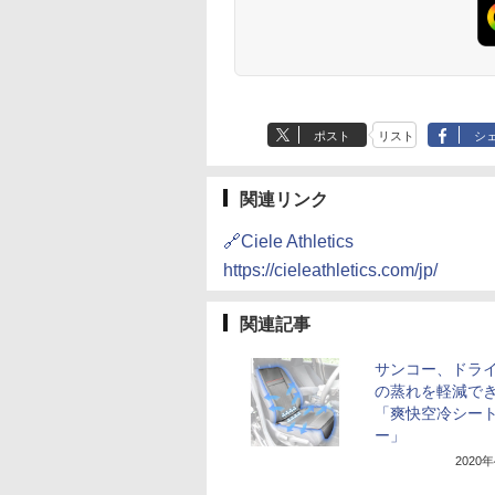
ポスト
リスト
シ
関連リンク
🔗Ciele Athletics
https://cieleathletics.com/jp/
関連記事
サンコー、ドラ
の蒸れを軽減で
「爽快空冷シー
ー」
2020