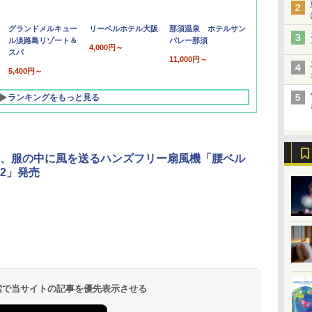
グランドメルキュー
リーベルホテル大阪
那須温泉 ホテルサン
ル淡路島リゾート＆
バレー那須
4,000円～
スパ
11,000円～
5,400円～
ランキングをもっと見る
、服の中に風を送るハンズフリー扇風機「腰ベル
2」発売
北陸 福井 あわら
品川プリンスホテ
舞浜ビューホテル
箱根湯本温泉 ホテ
ホテルトラスティ東
オリエンタルホテル
下呂温泉 水明館
住友不動産ホテル ヴ
東京ベイ舞浜ホテル
温泉 清風荘（北陸
ル イーストタワー
ｂｙ ＨＵＬＩＣ
ル おかだ
京ベイサイド
東京ベイ
ィラフォンテーヌグラ
ファーストリゾート
8,250円～
最大級の庭園露天風
（旧：東京ベイ舞浜
ンド東京有明
9,958円～
11,200円～
5,450円～
5,200円～
4,290円～
呂の宿 清風荘）
ホテル）
19,541円～
5,758円～
6,070円～
 検索で当サイトの記事を優先表示させる