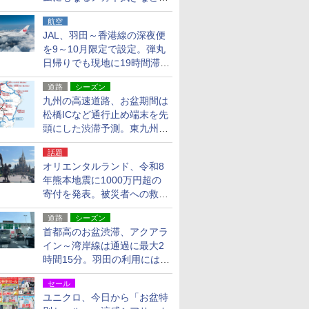
貨24種
航空
JAL、羽田～香港線の深夜便
を9～10月限定で設定。弾丸
日帰りでも現地に19時間滞在
できる
道路
シーズン
九州の高速道路、お盆期間は
松橋ICなど通行止め端末を先
頭にした渋滞予測。東九州道
への迂回は料金調整を実施
話題
オリエンタルランド、令和8
年熊本地震に1000万円超の
寄付を発表。被災者への救援
活動・復旧支援
道路
シーズン
首都高のお盆渋滞、アクアラ
イン～湾岸線は通過に最大2
時間15分。羽田の利用には
「空港西出口」の利用検討を
セール
ユニクロ、今日から「お盆特