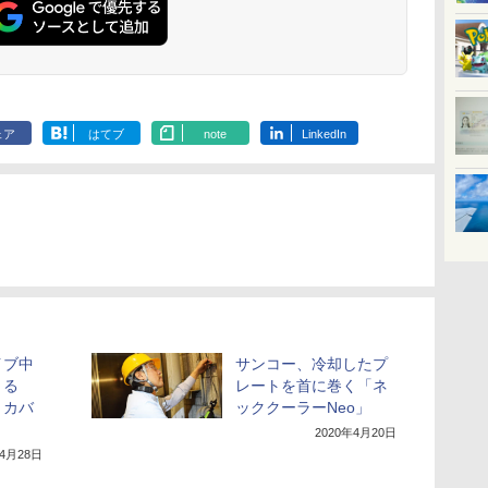
ェア
はてブ
note
LinkedIn
イブ中
サンコー、冷却したプ
きる
レートを首に巻く「ネ
トカバ
ッククーラーNeo」
2020年4月20日
年4月28日