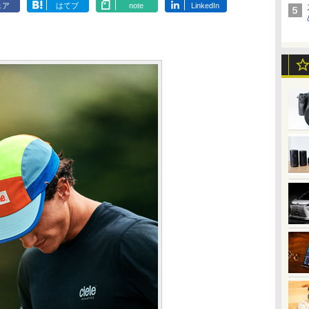
ェア
はてブ
note
LinkedIn