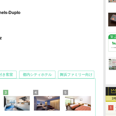
nels-Duplo
z
付き客室
都内シティホテル
舞浜ファミリー向け
1