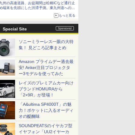
九州の高速道路、お盆期間は松橋ICなど通行止
め端末を先頭にした渋滞予測。東九州道への迂
回は料金調整を実施
もっと見る
Special Site
ソニーミラーレス一眼の大特
集！ 見どころ記事まとめ
Amazon プライムデー過去最
安! Anker注目プロジェクタ
ー3モデルを使ってみた
レイズのプレミアムカー向け
ブランドHOMURAから
「2×9R」が登場！
「A&ultima SP4000T」の魅
力！ポケットに入るオーディ
オの醍醐味
SOUNDPEATSのイヤカフ型
イヤフォン「UU2イヤーカ