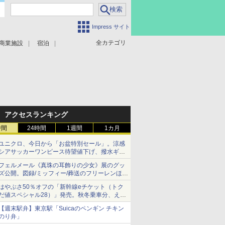
Impress サイト
全カテゴリ
商業施設
宿泊
アクセスランキング
時間
24時間
1週間
1カ月
ユニクロ、今日から「お盆特別セール」。涼感
シアサッカーワンピース待望値下げ、撥水ギア
ショーツは1990円に
フェルメール《真珠の耳飾りの少女》展のグッ
ズ公開。図録/ミッフィー/葬送のフリーレンほ
か、注目ブランドコラボが実現
はやぶさ50％オフの「新幹線eチケット（トク
だ値スペシャル28）」発売。秋冬乗車分、えき
ねっと限定
【週末駅弁】東京駅「Suicaのペンギン チキン
のり弁」