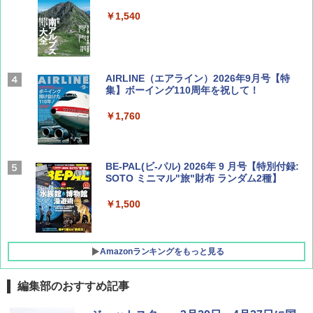
￥1,540
AIRLINE（エアライン）2026年9月号【特
集】ボーイング110周年を祝して！
￥1,760
BE-PAL(ビ-パル) 2026年 9 月号【特別付録:
SOTO ミニマル"旅"財布 ランダム2種】
￥1,500
Amazonランキングをもっと見る
編集部のおすすめ記事
D40 地球の歩き方 チェンマイ タイ北部の魅
[キャンパーズコレクション 山善] ポップアッ
BUNDOK(バンドック)ソロ ドーム 1 EX BDK