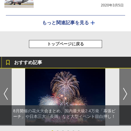
2020年3月5日
もっと関連記事を見る
トップページに戻る
おすすめ記事
8月開催の花火大会まとめ。国内最大級2.4万発「幕張ビ
ーチ」や日本三大「長岡」など大型イベント目白押し！
●
●
●
●
●
●