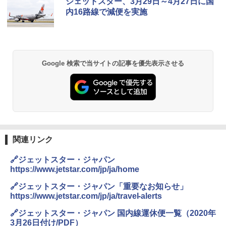
ジェットスター、3月29日～4月27日に国
力的な町 2026～2027 地球の歩き方D アジア
プテント 傘みたいに広げて畳める パッとサ
-08EX カーキ ソロキャンプ ポリエステル フ
内16路線で減便を実施
ッとサンシェード キューブ フルクローズ メ
レーム テント
ッシュ 簡単設置 ワンタッチテント キャンプ
￥2,079
&ハイキング カーキ PATC-150(KH)
￥14,800
￥6,832
A09 地球の歩き方 イタリア 2026～2027 地
GRANDOOR ステンレス保冷剤 2個セット 2
Google 検索で当サイトの記事を優先表示させる
球の歩き方A ヨーロッパ
026リニューアル 急速冷凍 空間倍増 衛生的
PYKES PEAK (パイクスピーク) 着替えテン
コンパクト 保冷力長持ち
ト プライバシー テント 【中が透けない】 1
￥2,479
人用 折りたたみ 防災グッズ 災害用トイレ ビ
￥2,980
ーチ ピクニック ポップアップテント 携帯 簡
易 トイレテント (ブラック)
A26 地球の歩き方 チェコ ポーランド スロヴ
熊撃退スプレー 熊よけスプレー 熊スプレー
￥4,980
ァキア 2026～2027 地球の歩き方A ヨーロッ
【日本企業販売】超強力クマ対策スプレー 30
関連リンク
パ
0ml（連続噴射30秒）110ml（連続噴射15
秒）射程5～10m 安全ロック搭載 携帯収納袋
🔗ジェットスター・ジャパン
￥2,277
ENDLESS BASE 《めざましテレビで紹介》
付き ヒグマ・イノシシ対策 自治体・教育機
テント ワンタッチ RENEW 幅200 2-3人用 43
関の購入実績 登山・キャンプ・アウトドア・
https://www.jetstar.com/jp/ja/home
500002(88859)
防災用品 長期保存可能 緊急時用 日本国内発
送
🔗ジェットスター・ジャパン「重要なお知らせ」
地球の歩き方 スター・ウォーズ
https://www.jetstar.com/jp/ja/travel-alerts
￥5,499
￥3,680
￥2,695
🔗ジェットスター・ジャパン 国内線運休便一覧（2020年
3月26日付け/PDF）
[キャンパーズコレクション 山善] 傘みたいに