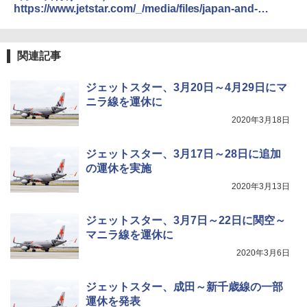
https://www.jetstar.com/_/media/files/japan-and-
広げるだけ パッとサッとテント ブラックコ
DEWEL パラソル 大型 ビーチ アウトドアパ
korea/japan/news/2020/202004_dom.pdf
ーティング フルクローズ メッシュ 3-4人用
ラソル ガーデン サイトシート付 折りたたみ
簡単設置 ポップアップテント エクルベージ
防水 UVカット 4段階高さ調整 軽量 収納袋付
新しい日本地理 地図・統計・移動から読み
ュ(BC仕様) PATC-150B(EB)
き
解く (講談社現代新書)
関連記事
￥8,991
￥6,459
￥1,540
ジェットスター、3月20日～4月29日にマ
ニラ線を運休に
Coleman(コールマン) ツーリングドーム/LD
ポインターライト 強力 小型 緑色/赤色/青紫色
2020年3月18日
X 2人用 3人用 キャンプ アウトドア フェス
USB充電式 高精度 超長距離照射 長時間使用
収納 コンパクト 簡単設営 カンガルーテント
可能 安全ロック付き 高安全性 金属製耐久 コ
ソロキャンプ ソロテント
ンパクト多機能設計 持ち運び便利 アウトド
ジェットスター、3月17日～28日に追加
ア/オフィス/教育現場/展示会用 緑
の運休を実施
￥20,718
￥1,180
2020年3月13日
ジェットスター、3月7日～22日に関空～
マニラ線を運休に
2020年3月6日
ジェットスター、成田～新千歳線の一部
運休を発表