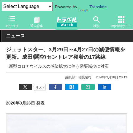
Powered by
Translate
トラベル Watch
企業・政府・官庁
国内エアライン
ジェットス
カテゴリ
過去記事
検索
Impressサイト
ニュース
ジェットスター、3月29日～4月27日の減便情報を
更新。成田/関空/セントレア発着の17路線
新型コロナウイルスの感染拡大に伴う需要減少に対応
編集部：稲葉隆司
2020年3月26日 20:13
リスト
2020年3月26日 発表