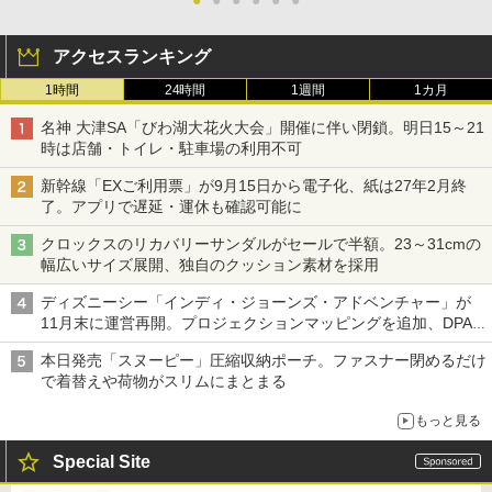
アクセスランキング
1時間
24時間
1週間
1カ月
名神 大津SA「びわ湖大花火大会」開催に伴い閉鎖。明日15～21
時は店舗・トイレ・駐車場の利用不可
新幹線「EXご利用票」が9月15日から電子化、紙は27年2月終
了。アプリで遅延・運休も確認可能に
クロックスのリカバリーサンダルがセールで半額。23～31cmの
幅広いサイズ展開、独自のクッション素材を採用
ディズニーシー「インディ・ジョーンズ・アドベンチャー」が
11月末に運営再開。プロジェクションマッピングを追加、DPA
は1500円
本日発売「スヌーピー」圧縮収納ポーチ。ファスナー閉めるだけ
で着替えや荷物がスリムにまとまる
もっと見る
Special Site