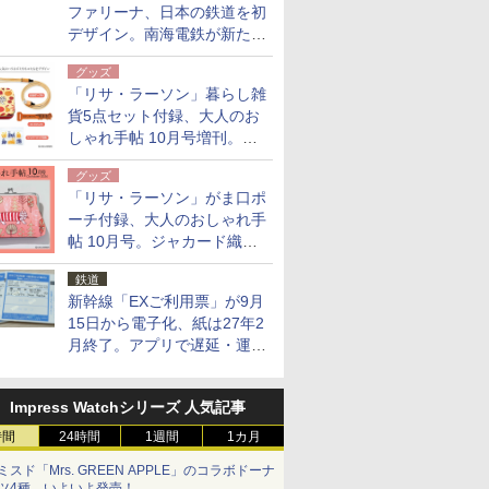
ファリーナ、日本の鉄道を初
デザイン。南海電鉄が新たな
「空港特急」をなにわ筋線へ
グッズ
導入
「リサ・ラーソン」暮らし雑
貨5点セット付録、大人のお
しゃれ手帖 10月号増刊。
USBケーブルや缶ケースなど
グッズ
「リサ・ラーソン」がま口ポ
ーチ付録、大人のおしゃれ手
帖 10月号。ジャカード織の
北欧猫デザイン
鉄道
新幹線「EXご利用票」が9月
15日から電子化、紙は27年2
月終了。アプリで遅延・運休
も確認可能に
Impress Watchシリーズ 人気記事
時間
24時間
1週間
1カ月
ミスド「Mrs. GREEN APPLE」のコラボドーナ
ツ4種、いよいよ発売！