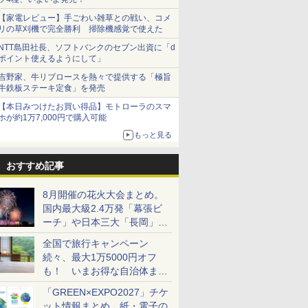
【家電レビュー】手ごわい雑草との戦い、コメ
リの草刈機で完全勝利 掃除機感覚で使えた
NTT島田社長、ソフトバンクのセブン出資に「d
ポイント使えるようにして」
吉野家、牛リブロースを熱々で提供する「極旨
牛鉄板ステーキ定食」を発売
【本日みつけたお買い得品】モトローラのスマ
ホが約1万7,000円で購入可能
もっと見る
おすすめ記事
8月開催の花火大会まとめ。
国内最大級2.4万発「幕張ビ
ーチ」や日本三大「長岡」な
ど大型イベント目白押し！
全国で旅行キャンペーン
続々、最大1万5000円オフ
も！ いまお得な自治体まと
め
「GREEN×EXPO2027」チケ
ット情報まとめ。紙・電子の