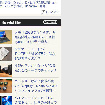
本日発売「シャカ」じゃばら式4層収納ショル
ダーバッグが付録、MonoMax 9月号
もっと見る
Special Site
メモリ32GBでも予算内。産
経新聞社がAMD Ryzen搭載
dynabookを2千台導入
AIスマートノートの
iFLYTEK「AINOTE 2」はな
ぜ魅力的なのか？
性能の良いお得な中古PC情
報はこのページでチェック！
エントリーなのに脅威の実
力!「Osprey」Noble Audioワ
イヤレスイヤフォン4機種を
一気に聴く
ハイグレードテレビ「TCL
Q7D Pro」。圧巻の色彩美で