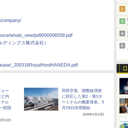
jp/company/
source/whats_new/pdf/000006558.pdf
ールディングス株式会社）
p/release/_200316RoyalHostHANEDA.pdf
フォー
羽田空港、国際線増便
など内
に対応した第2・第3タ
ミナル
ーミナルの概要発表。3
一部国
月29日供用開始
2020年3月10日
年3月12日