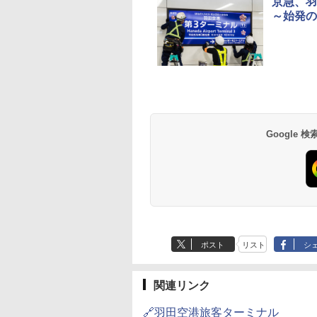
京急、羽
～始発の
草津温泉 ホテル櫻
品川プリンスホテル
グランドニッコー東
海のサウナ＆スパ
東京ドームホテル
シェラトン・グラン
井
京ベイ 舞浜
オールインクルーシ
デ・トーキョーベ
7,037円～
7,980円～
ブ 島原温泉ホテル
イ・ホテル
14,300円～
6,800円～
南風楼
10,450円～
7,950円～
Google
ポスト
リスト
シ
関連リンク
🔗羽田空港旅客ターミナル