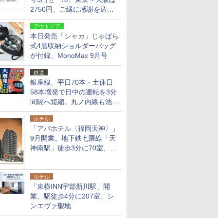
2750円、ご縁に感謝を込め
た20周年記念キャンペーン
アウトドア
本日発売「シャカ」じゃばら
式4層収納ショルダーバッグ
が付録、MonoMax 9月号
鉄道
銀座線、平日70本・土休日
58本増発で日中の運転を3分
間隔へ短縮。丸ノ内線も池袋
～中野坂上を4分間隔に
ホテル
「アパホテル〈福岡天神〉」
9月開業。地下鉄七隈線「天
神南駅」徒歩3分に70室、エ
リア初の直営店
ホテル
「東横INN宇部新川駅」開
業。駅徒歩4分に207室、シ
ンエヴァ聖地