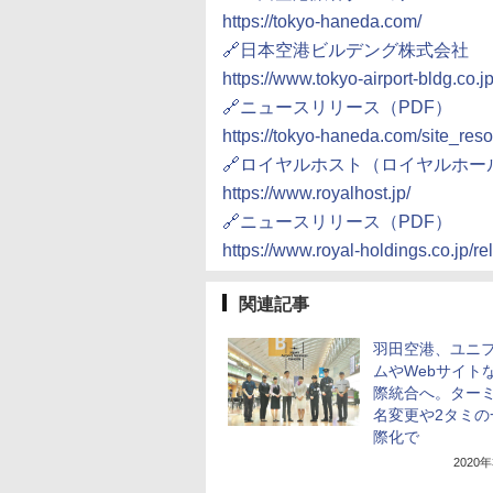
https://tokyo-haneda.com/
🔗日本空港ビルデング株式会社
https://www.tokyo-airport-bldg.co.
🔗ニュースリリース（PDF）
https://tokyo-haneda.com/site_re
🔗ロイヤルホスト（ロイヤルホ
https://www.royalhost.jp/
🔗ニュースリリース（PDF）
https://www.royal-holdings.co.j
関連記事
羽田空港、ユニ
ムやWebサイト
際統合へ。ター
名変更や2タミの
際化で
2020