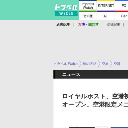
過去記事
万
博
・
園芸博
取材記事
トラベル Watch
旅の方法
空旅
空港
ニュース
ロイヤルホスト、空港初
オープン。空港限定メ