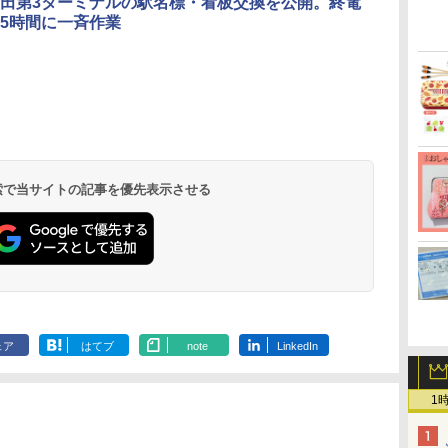
田第3ターミナルの駅名標・看板交換を公開。終電
5時間に一斉作業
北陸 福井 あわら
品川プリンスホテ
舞浜ビューホテル
箱根湯本温泉 ホテ
ホテルトラスティ東
オリエンタルホテル
下呂温泉 水明館
住友不動産ホテル ヴ
東京ベイ舞浜ホテル
温泉 清風荘（北陸
ル イーストタワー
ｂｙ ＨＵＬＩＣ
ル おかだ
京ベイサイド
東京ベイ
ィラフォンテーヌグラ
ファーストリゾート
8,250円～
最大級の庭園露天風
（旧：東京ベイ舞浜
ンド東京有明
9,958円～
11,200円～
5,450円～
5,200円～
4,290円～
呂の宿 清風荘）
ホテル）
19,541円～
5,758円～
6,070円～
 検索で当サイトの記事を優先表示させる
ェア
はてブ
note
LinkedIn
1