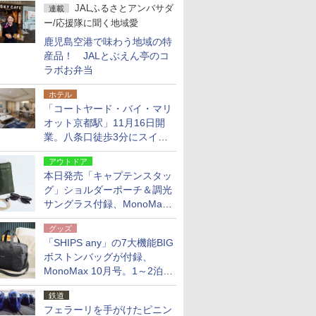
JALふるさとアンバサダ
連載
ー/応援隊に聞く地域愛
鹿児島空港で味わう地域の特
産品！ JALとぶえん亭のコ
ラボお弁当
ホテル
「コートヤード・バイ・マリ
オット京都駅」11月16日開
業。八条口徒歩3分にスイー
ト含む全270室、ダイニング
アウトドア
も併設
本日発売「キャプテンスタッ
グ」ショルダーポーチ＆調光
サングラス付録、MonoMax
9月号増刊
グッズ
「SHIPS any」の7大機能BIG
ボストンバッグが付録、
MonoMax 10月号。1～2泊の
荷物、キャリーオンも可能
鉄道
フェラーリを手がけたピニン