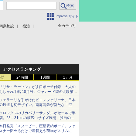
Impress サイト
全カテゴリ
商業施設
宿泊
アクセスランキング
時間
24時間
1週間
1カ月
「リサ・ラーソン」がま口ポーチ付録、大人の
おしゃれ手帖 10月号。ジャカード織の北欧猫デ
ザイン
フェラーリを手がけたピニンファリーナ、日本
の鉄道を初デザイン。南海電鉄が新たな「空港
特急」をなにわ筋線へ導入
クロックスのリカバリーサンダルがセールで半
額。23～31cmの幅広いサイズ展開、独自のク
ッション素材を採用
本日発売「スヌーピー」圧縮収納ポーチ。ファ
スナー閉めるだけで着替えや荷物がスリムにま
とまる