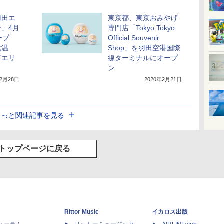
羽田エ
東京都、東京おみやげ
」4月
専門店「Tokyo Tokyo
ープ
Official Souvenir
然温
Shop」を羽田空港国際
グエリ
線ターミナルにオープ
ン
年2月28日
2020年2月21日
もっと関連記事を見る
トップページに戻る
Rittor Music
イカロス出版