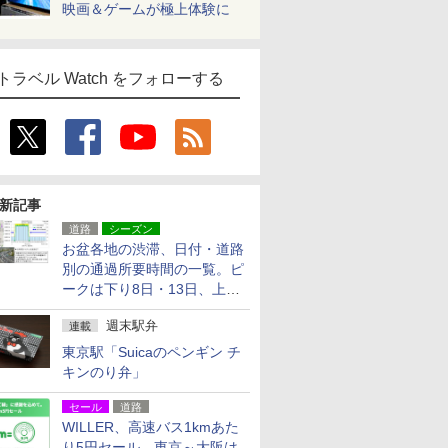
映画＆ゲームが極上体験に
トラベル Watch をフォローする
新記事
道路
シーズン
お盆各地の渋滞、日付・道路
別の通過所要時間の一覧。ピ
ークは下り8日・13日、上り
14日・15日
週末駅弁
連載
東京駅「Suicaのペンギン チ
キンのり弁」
セール
道路
WILLER、高速バス1kmあた
り5円セール。東京～大阪は