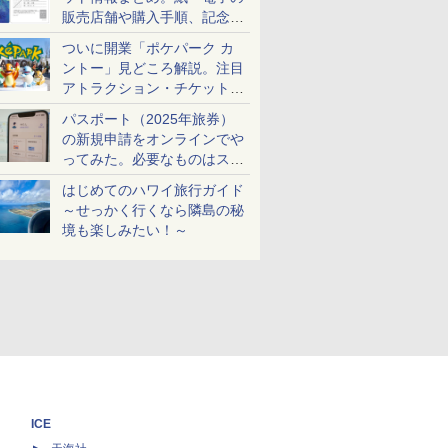
販売店舗や購入手順、記念チ
ケットも解説
ついに開業「ポケパーク カ
ントー」見どころ解説。注目
アトラクション・チケット手
配・来場前に必要な準備は？
パスポート（2025年旅券）
の新規申請をオンラインでや
ってみた。必要なものはスマ
ホとマイナカードのみ
はじめてのハワイ旅行ガイド
～せっかく行くなら隣島の秘
境も楽しみたい！～
ICE