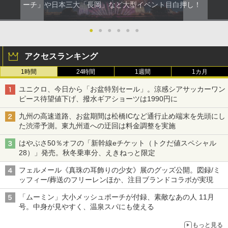
ーチ」や日本三大「長岡」など大型イベント目白押し！
●
●
●
●
●
●
アクセスランキング
1時間
24時間
1週間
1カ月
ユニクロ、今日から「お盆特別セール」。涼感シアサッカーワン
ピース待望値下げ、撥水ギアショーツは1990円に
九州の高速道路、お盆期間は松橋ICなど通行止め端末を先頭にし
た渋滞予測。東九州道への迂回は料金調整を実施
はやぶさ50％オフの「新幹線eチケット（トクだ値スペシャル
28）」発売。秋冬乗車分、えきねっと限定
フェルメール《真珠の耳飾りの少女》展のグッズ公開。図録/ミ
ッフィー/葬送のフリーレンほか、注目ブランドコラボが実現
「ムーミン」大小メッシュポーチが付録、素敵なあの人 11月
号。中身が見やすく、温泉スパにも使える
もっと見る