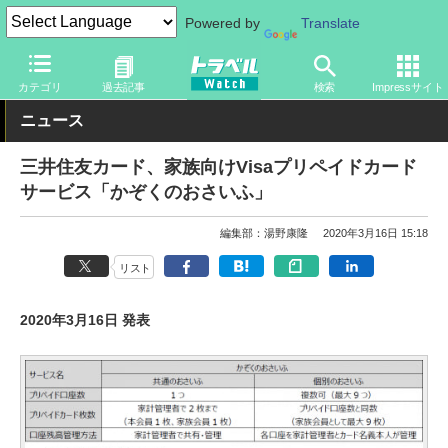
Powered by
Translate
トラベル Watch
旅の情報
カード・電子マネー
クレジットカー
カテゴリ
過去記事
検索
Impressサイト
ニュース
三井住友カード、家族向けVisaプリペイドカード
サービス「かぞくのおさいふ」
編集部：湯野康隆
2020年3月16日 15:18
リスト
2020年3月16日 発表