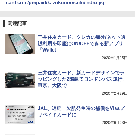
card.com/prepaid/kazokunoosaifu/index.jsp
￥2,277
[キャンパーズコレクション 山善] 傘みたいに
広げるだけ パッとサッとテント ブラックコ
ーティング フルクローズ メッシュ 3-4人用
ポインターライト 強力 小型 緑色/赤色/青紫色
簡単設置 ポップアップテント エクルベージ
USB充電式 高精度 超長距離照射 長時間使用
新しい日本地理 地図・統計・移動から読み
関連記事
ュ(BC仕様) PATC-150B(EB)
可能 安全ロック付き 高安全性 金属製耐久 コ
解く (講談社現代新書)
ンパクト多機能設計 持ち運び便利 アウトド
ア/オフィス/教育現場/展示会用 緑
三井住友カード、クレカの海外/ネット通
￥9,990
￥1,540
販利用を即座にON/OFFできる新アプリ
￥1,180
「Wallet」
[キャンパーズコレクション 山善] 傘みたいに
2020年1月15日
広げるだけ パッとサッとテント キューブワ
イド ブラックコーティング フルクローズ メ
HYREKK 八角形タープ 防水タープ 3×4.5m
ッシュ 4人用 簡単設置 ポップアップテント P
ブラックラバーコーティング UPF50+ UVカ
三井住友カード、新カードデザインでラ
ATCW-150B エクルベージュ
ット 5000mm耐水圧 210D生地 遮光
ッピングした2階建てロンドンバス運行。
東京、大阪で
￥-
￥6,579
2020年2月29日
JAL、遅延・欠航発生時の補償をVisaプ
リペイドカードに
2020年6月23日