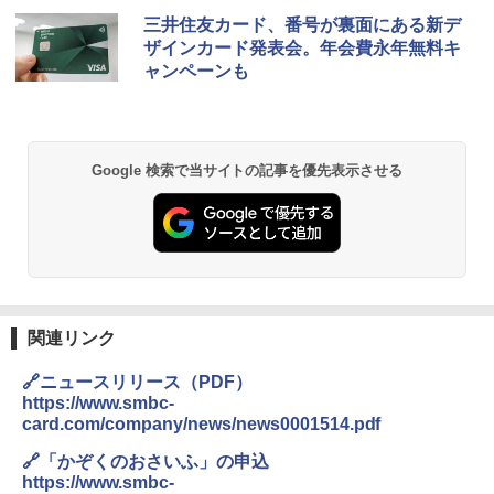
地球の歩き方 スター・ウォーズ
[キャンパーズコレクション 山善] ポップアッ
GRANDOOR ステンレス保冷剤 2個セット 2
三井住友カード、番号が裏面にある新デ
プテント 傘みたいに広げて畳める パッとサ
026リニューアル 急速冷凍 空間倍増 衛生的
ザインカード発表会。年会費永年無料キ
ッとサンシェード キューブ フルクローズ メ
コンパクト 保冷力長持ち
￥2,695
ャンペーンも
ッシュ 簡単設置 ワンタッチテント キャンプ
&ハイキング カーキ PATC-150(KH)
￥2,980
￥6,830
D40 地球の歩き方 チェンマイ タイ北部の魅
DEWEL パラソル 大型 ビーチ アウトドアパ
Google 検索で当サイトの記事を優先表示させる
力的な町 2026～2027 地球の歩き方D アジア
ラソル ガーデン サイトシート付 折りたたみ
PYKES PEAK (パイクスピーク) 着替えテン
防水 UVカット 4段階高さ調整 軽量 収納袋付
ト プライバシー テント 【中が透けない】 1
き
￥2,079
人用 折りたたみ 防災グッズ 災害用トイレ ビ
ーチ ピクニック ポップアップテント 携帯 簡
￥6,459
易 トイレテント (ブラック)
A09 地球の歩き方 イタリア 2026～2027 地
￥4,980
球の歩き方A ヨーロッパ
熊撃退スプレー 熊よけスプレー 熊スプレー
【日本企業販売】超強力クマ対策スプレー 30
関連リンク
￥2,479
0ml（連続噴射30秒）110ml（連続噴射15
ENDLESS BASE 《めざましテレビで紹介》
秒）射程5～10m 安全ロック搭載 携帯収納袋
🔗ニュースリリース（PDF）
テント ワンタッチ RENEW 幅200 2-3人用 43
付き ヒグマ・イノシシ対策 自治体・教育機
https://www.smbc-
500002(89232)
関の購入実績 登山・キャンプ・アウトドア・
card.com/company/news/news0001514.pdf
防災用品 長期保存可能 緊急時用 日本国内発
A26 地球の歩き方 チェコ ポーランド スロヴ
送
ァキア 2026～2027 地球の歩き方A ヨーロッ
￥5,999
🔗「かぞくのおさいふ」の申込
パ
https://www.smbc-
￥3,680