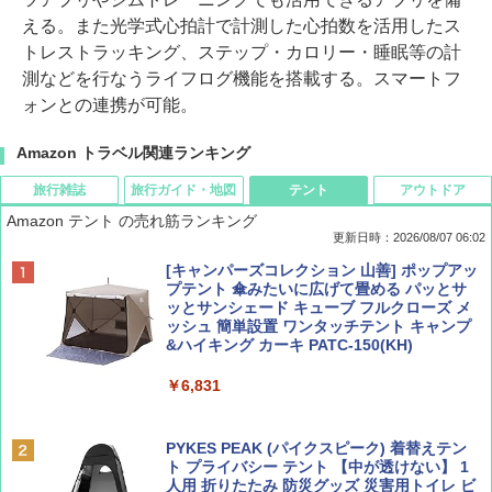
える。また光学式心拍計で計測した心拍数を活用したス
トレストラッキング、ステップ・カロリー・睡眠等の計
測などを行なうライフログ機能を搭載する。スマートフ
ォンとの連携が可能。
Amazon トラベル関連ランキング
旅行雑誌
旅行ガイド・地図
テント
アウトドア
Amazon テント の売れ筋ランキング
更新日時：2026/08/07 06:02
ディズニーファン ２０２６年 ９月号 [雑
D40 地球の歩き方 チェンマイ タイ北部の魅
[キャンパーズコレクション 山善] ポップアッ
誌] (ＤＩＳＮＥＹ ＦＡＮ)
力的な町 2026～2027 地球の歩き方D アジア
プテント 傘みたいに広げて畳める パッとサ
ッとサンシェード キューブ フルクローズ メ
ッシュ 簡単設置 ワンタッチテント キャンプ
￥713
￥2,079
&ハイキング カーキ PATC-150(KH)
￥6,831
BE-PAL(ビ-パル) 2026年 9 月号【特別付録:
A09 地球の歩き方 イタリア 2026～2027 地
SOTO ミニマル"旅"財布 ランダム2種】
球の歩き方A ヨーロッパ
PYKES PEAK (パイクスピーク) 着替えテン
ト プライバシー テント 【中が透けない】 1
￥1,500
￥2,479
人用 折りたたみ 防災グッズ 災害用トイレ ビ