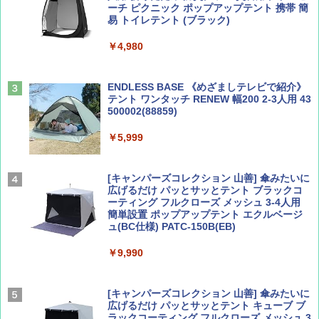
ーチ ピクニック ポップアップテント 携帯 簡
易 トイレテント (ブラック)
山と溪谷 2026年8月号「南アルプス大全」
地球の歩き方 スター・ウォーズ
￥4,980
￥1,540
￥2,695
ENDLESS BASE 《めざましテレビで紹介》
テント ワンタッチ RENEW 幅200 2-3人用 43
500002(88859)
Coyote No.89 特集 星野道夫 夢見る旅
A26 地球の歩き方 チェコ ポーランド スロヴ
ァキア 2026～2027 地球の歩き方A ヨーロッ
￥5,999
パ
￥1,540
￥2,277
[キャンパーズコレクション 山善] 傘みたいに
広げるだけ パッとサッとテント ブラックコ
ーティング フルクローズ メッシュ 3-4人用
簡単設置 ポップアップテント エクルベージ
AIRLINE（エアライン）2026年9月号【特
新しい日本地理 地図・統計・移動から読み
ュ(BC仕様) PATC-150B(EB)
集】ボーイング110周年を祝して！
解く (講談社現代新書)
￥9,990
￥1,760
￥1,540
[キャンパーズコレクション 山善] 傘みたいに
広げるだけ パッとサッとテント キューブ ブ
ラックコーティング フルクローズ メッシュ 3