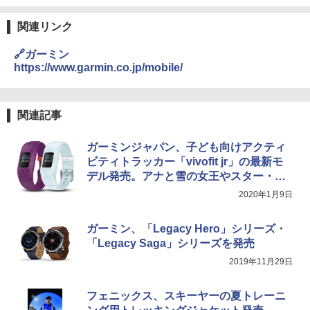
DEWEL パラソル 大型 ビーチ アウトドアパ
ラソル ガーデン サイトシート付 折りたたみ
関連リンク
防水 UVカット 4段階高さ調整 軽量 収納袋付
き
🔗ガーミン
https://www.garmin.co.jp/mobile/
￥6,459
熊撃退スプレー 熊よけスプレー 熊スプレー
関連記事
【日本企業販売】超強力クマ対策スプレー 30
0ml（連続噴射30秒）110ml（連続噴射15
秒）射程5～10m 安全ロック搭載 携帯収納袋
ガーミンジャパン、子ども向けアクティ
付き ヒグマ・イノシシ対策 自治体・教育機
ビティトラッカー「vivofit jr」の最新モ
関の購入実績 登山・キャンプ・アウトドア・
デル発売。アナと雪の女王やスター・ウ
防災用品 長期保存可能 緊急時用 日本国内発
ォーズがテーマの4モデル
送
2020年1月9日
￥3,680
ガーミン、「Legacy Hero」シリーズ・
「Legacy Saga」シリーズを発売
ポインターライト 強力 小型 緑色/赤色/青紫色
2019年11月29日
USB充電式 高精度 超長距離照射 長時間使用
可能 安全ロック付き 高安全性 金属製耐久 コ
ンパクト多機能設計 持ち運び便利 アウトド
フェニックス、スキーヤーの夏トレーニ
ア/オフィス/教育現場/展示会用 緑