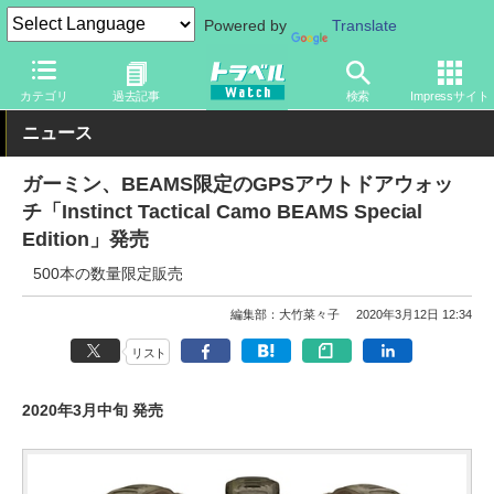
Powered by
Translate
トラベル Watch
旅のアイテム
ガジェット
その他
カテゴリ
過去記事
検索
Impressサイト
ニュース
ガーミン、BEAMS限定のGPSアウトドアウォッ
チ「Instinct Tactical Camo BEAMS Special
Edition」発売
500本の数量限定販売
編集部：大竹菜々子
2020年3月12日 12:34
リスト
2020年3月中旬 発売