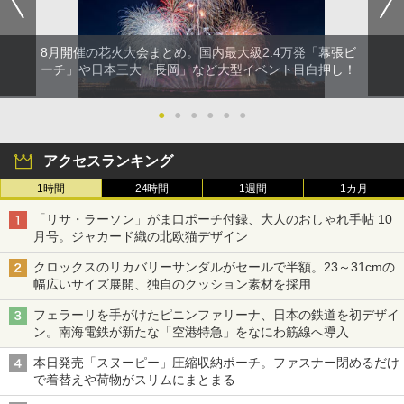
8月開催の花火大会まとめ。国内最大級2.4万発「幕張ビ
ーチ」や日本三大「長岡」など大型イベント目白押し！
●
●
●
●
●
●
アクセスランキング
1時間
24時間
1週間
1カ月
「リサ・ラーソン」がま口ポーチ付録、大人のおしゃれ手帖 10
月号。ジャカード織の北欧猫デザイン
クロックスのリカバリーサンダルがセールで半額。23～31cmの
幅広いサイズ展開、独自のクッション素材を採用
フェラーリを手がけたピニンファリーナ、日本の鉄道を初デザイ
ン。南海電鉄が新たな「空港特急」をなにわ筋線へ導入
本日発売「スヌーピー」圧縮収納ポーチ。ファスナー閉めるだけ
で着替えや荷物がスリムにまとまる