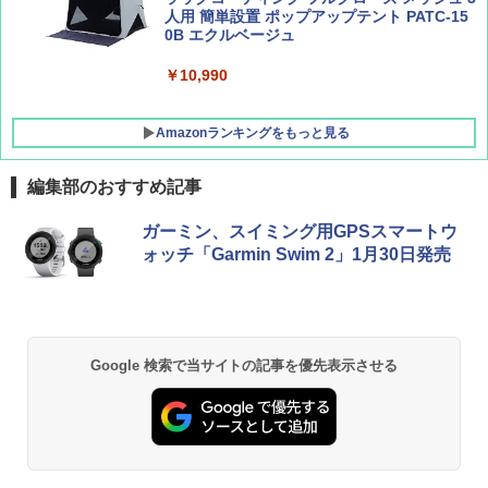
人用 簡単設置 ポップアップテント PATC-15
0B エクルベージュ
￥10,990
Amazonランキングをもっと見る
編集部のおすすめ記事
BUNDOK(バンドック)ソロ ドーム 1 EX BDK
ガーミン、スイミング用GPSスマートウ
-08EX カーキ ソロキャンプ ポリエステル フ
ォッチ「Garmin Swim 2」1月30日発売
レーム テント
￥14,800
GRANDOOR ステンレス保冷剤 2個セット 2
Google 検索で当サイトの記事を優先表示させる
026リニューアル 急速冷凍 空間倍増 衛生的
コンパクト 保冷力長持ち
￥2,980