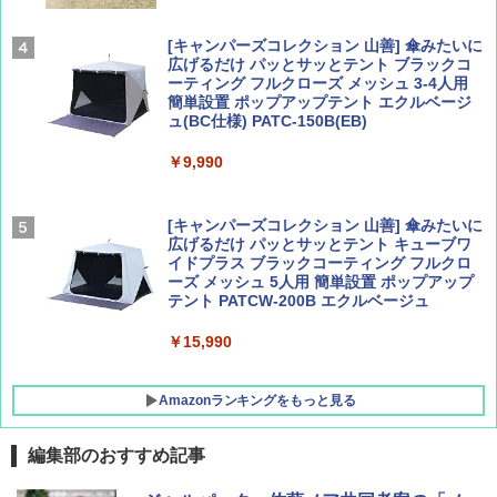
パ
￥1,540
￥2,277
[キャンパーズコレクション 山善] 傘みたいに
広げるだけ パッとサッとテント ブラックコ
ーティング フルクローズ メッシュ 3-4人用
簡単設置 ポップアップテント エクルベージ
AIRLINE（エアライン）2026年9月号【特
新しい日本地理 地図・統計・移動から読み
ュ(BC仕様) PATC-150B(EB)
集】ボーイング110周年を祝して！
解く (講談社現代新書)
￥9,990
￥1,760
￥1,540
[キャンパーズコレクション 山善] 傘みたいに
広げるだけ パッとサッとテント キューブワ
イドプラス ブラックコーティング フルクロ
ーズ メッシュ 5人用 簡単設置 ポップアップ
テント PATCW-200B エクルベージュ
￥15,990
Amazonランキングをもっと見る
編集部のおすすめ記事
DEWEL パラソル 大型 ビーチ アウトドアパ