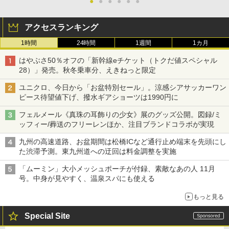
●
●
●
●
●
●
アクセスランキング
1時間
24時間
1週間
1カ月
はやぶさ50％オフの「新幹線eチケット（トクだ値スペシャル
28）」発売。秋冬乗車分、えきねっと限定
ユニクロ、今日から「お盆特別セール」。涼感シアサッカーワン
ピース待望値下げ、撥水ギアショーツは1990円に
フェルメール《真珠の耳飾りの少女》展のグッズ公開。図録/ミ
ッフィー/葬送のフリーレンほか、注目ブランドコラボが実現
九州の高速道路、お盆期間は松橋ICなど通行止め端末を先頭にし
た渋滞予測。東九州道への迂回は料金調整を実施
「ムーミン」大小メッシュポーチが付録、素敵なあの人 11月
号。中身が見やすく、温泉スパにも使える
もっと見る
Special Site