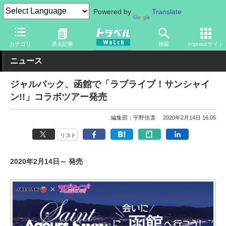
Powered by
Translate
トラベル Watch
地域
国内旅行
北海道
カテゴリ
過去記事
検索
Impressサイト
ニュース
ジャルパック、函館で「ラブライブ！サンシャイ
ン!!」コラボツアー発売
編集部：宇野佳凛
2020年2月14日 16:05
リスト
2020年2月14日～ 発売