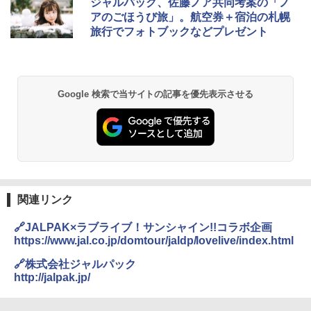
ジャルパック、佐藤ノア共同考案の「ノ
ラソル ガーデン サイトシート付 折りたたみ
アのごほうび旅」。航空券＋宿泊の札幌
防水 UVカット 4段階高さ調整 軽量 収納袋付
旅行でフォトブックなどプレゼント
き
￥6,459
Google 検索で当サイトの記事を優先表示させる
GRANDOOR ステンレス保冷剤 2個セット 2
026リニューアル 急速冷凍 空間倍増 衛生的
コンパクト 保冷力長持ち
￥2,980
熊撃退スプレー 熊よけスプレー 熊スプレー
【日本企業販売】超強力クマ対策スプレー 30
関連リンク
0ml（連続噴射30秒）110ml（連続噴射15
秒）射程5～10m 安全ロック搭載 携帯収納袋
🔗JALPAK×ラブライブ！サンシャイン!!コラボ企画
付き ヒグマ・イノシシ対策 自治体・教育機
https://www.jal.co.jp/domtour/jaldp/lovelive/index.html
関の購入実績 登山・キャンプ・アウトドア・
防災用品 長期保存可能 緊急時用 日本国内発
🔗株式会社ジャルパック
送
http://jalpak.jp/
￥3,680