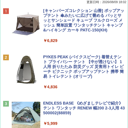
更新日時：2026/08/09 18:02
BE-PAL(ビ-パル) 2026年 9 月号【特別付録:
地球の歩き方 スター・ウォーズ
[キャンパーズコレクション 山善] ポップアッ
SOTO ミニマル"旅"財布 ランダム2種】
プテント 傘みたいに広げて畳める パッとサ
ッとサンシェード キューブ フルクローズ メ
￥2,695
ッシュ 簡単設置 ワンタッチテント キャンプ
￥1,500
&ハイキング カーキ PATC-150(KH)
￥6,829
ディズニーファン ２０２６年 ９月号 [雑
D40 地球の歩き方 チェンマイ タイ北部の魅
誌] (ＤＩＳＮＥＹ ＦＡＮ)
力的な町 2026～2027 地球の歩き方D アジア
PYKES PEAK (パイクスピーク) 着替えテン
ト プライバシー テント 【中が透けない】 1
￥713
￥2,079
人用 折りたたみ 防災グッズ 災害用トイレ ビ
ーチ ピクニック ポップアップテント 携帯 簡
易 トイレテント (オリーブ)
山と溪谷 2026年8月号「南アルプス大全」
A09 地球の歩き方 イタリア 2026～2027 地
￥4,836
球の歩き方A ヨーロッパ
￥1,540
￥2,479
ENDLESS BASE 《めざましテレビで紹介》
テント ワンタッチ RENEW 幅200 2-3人用 43
500002(88859)
Coyote No.89 特集 星野道夫 夢見る旅
A26 地球の歩き方 チェコ ポーランド スロヴ
ァキア 2026～2027 地球の歩き方A ヨーロッ
￥5,999