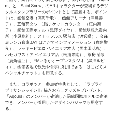
rs」と「Saint Snow」のARキャラクターが登場するデジ
タルスタンプラリーのポイントとして設置する。ポイン
トは、函館空港（高海千歌）、函館アリーナ（津島善
子）、五稜郭タワー1階チケットカウンター（桜内梨
子）、函館国際ホテル（黒澤ダイヤ）、函館駅観光案内
所（小原鞠莉）、スナッフルス 駅前店（渡辺曜）、金森
赤レンガ倉庫BAY はこだてインフィメーション（鹿角聖
良）、ラッキーピエロ ベイエリア本店（国木田花丸）、
ハセガワストア ベイエリア店（松浦果南）、茶房 菊泉
（鹿角理亞）、FMいるかオープンスタジオ（黒澤ルビ
ィ）。函館各地で観光や食事に利用できる「はこだてス
ペシャルチケット」も用意する。
また、コラボツアー参加者特典として、「ラブライ
ブ！サンシャイン!!」描きおろしグッズをプレゼント。
「Aqours」のメンバーが宿泊した函館国際ホテルに宿泊
でき、メンバーが着用したデザインパジャマも用意す
る。