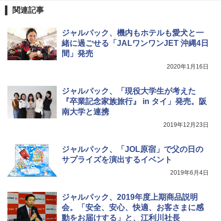
関連記事
Across やわらか保冷剤 日本製 固まらない 1
1cm ソフト 2個セット (2個セット)
ジャルパック、機内もホテルも愛犬と一
緒に過ごせる「JALワンワンJET 沖縄4日
￥680
間」発売
2020年1月16日
着替えテント トイレテント 透けない【換気
通気窓付き】収納袋付き UVカット 防水 防災
ジャルパック、「現役大学生が考えた
コンパクト iimono117 (ブルー)
『卒業記念家族旅行』 in タイ」発売。阪
南大学と連携
￥3,180
2019年12月23日
ジャルパック、「JOL原宿」で父の日の
サプライズを演出するイベント
2019年6月4日
ジャルパック、2019年度上期商品説明
会。「安全、安心、快適、お客さまに感
動をお届けする」と、江利川社長