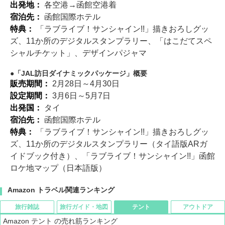
出発地：
各空港→函館空港着
宿泊先：
函館国際ホテル
特典：
「ラブライブ！サンシャイン!!」描きおろしグッ
ズ、11か所のデジタルスタンプラリー、「はこだてスペ
シャルチケット」、デザインパジャマ
「JAL訪日ダイナミックパッケージ」概要
販売期間：
2月28日～4月30日
設定期間：
3月6日～5月7日
出発国：
タイ
宿泊先：
函館国際ホテル
特典：
「ラブライブ！サンシャイン!!」描きおろしグッ
ズ、11か所のデジタルスタンプラリー（タイ語版ARガ
イドブック付き）、「ラブライブ！サンシャイン!!」函館
ロケ地マップ（日本語版）
Amazon トラベル関連ランキング
旅行雑誌
旅行ガイド・地図
テント
アウトドア
Amazon テント の売れ筋ランキング