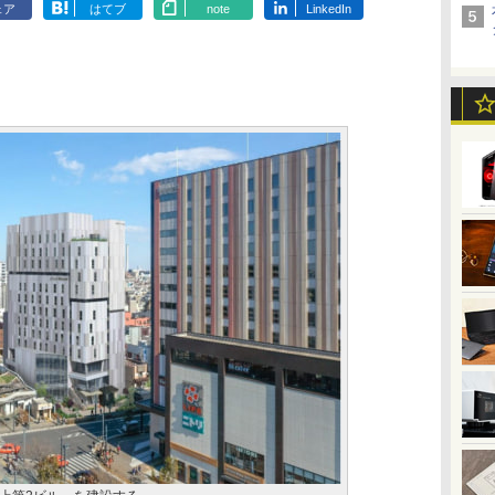
ェア
はてブ
note
LinkedIn