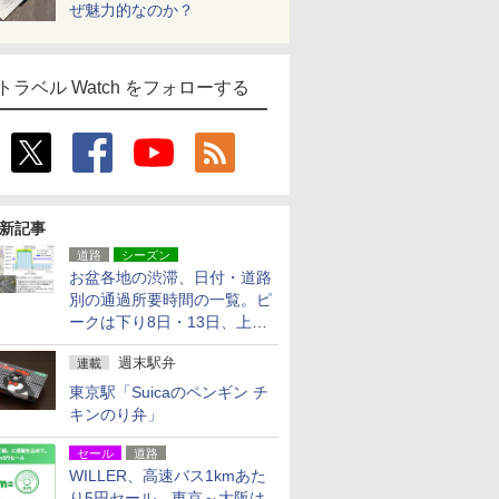
ぜ魅力的なのか？
トラベル Watch をフォローする
新記事
道路
シーズン
お盆各地の渋滞、日付・道路
別の通過所要時間の一覧。ピ
ークは下り8日・13日、上り
14日・15日
週末駅弁
連載
東京駅「Suicaのペンギン チ
キンのり弁」
セール
道路
WILLER、高速バス1kmあた
り5円セール。東京～大阪は