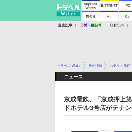
過去記事
万
博
・
園芸博
取材記事
トラベル Watch
旅の情報
ホテル・旅館
ニュース
京成電鉄、「京成押上第
ドホテル3号店がテナ