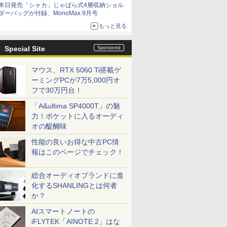
本日発売「シャカ」じゃばら式4層収納ショル
ダーバッグが付録、MonoMax 9月号
もっと見る
Special Site
マウス、RTX 5060 Ti搭載ゲ
ーミングPCが7万5,000円オ
フで30万円台！
「A&ultima SP4000T」の魅
力！ポケットに入るオーディ
オの醍醐味
性能の良いお得な中古PC情
報はこのページでチェック！
総合オーディオブランドに進
化するSHANLINGとは何者
か？
AIスマートノートの
iFLYTEK「AINOTE 2」はな