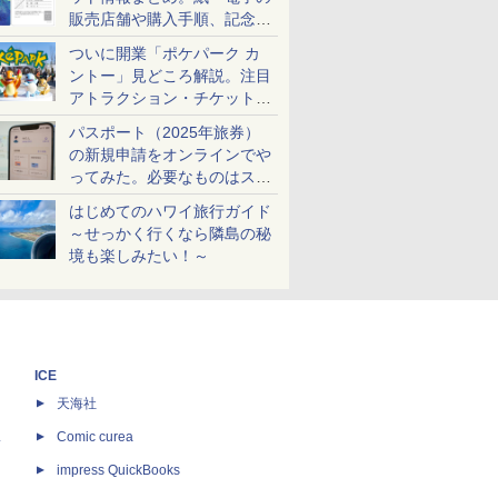
販売店舗や購入手順、記念チ
ケットも解説
ついに開業「ポケパーク カ
ントー」見どころ解説。注目
アトラクション・チケット手
配・来場前に必要な準備は？
パスポート（2025年旅券）
の新規申請をオンラインでや
ってみた。必要なものはスマ
ホとマイナカードのみ
はじめてのハワイ旅行ガイド
～せっかく行くなら隣島の秘
境も楽しみたい！～
ICE
天海社
ス
Comic curea
impress QuickBooks