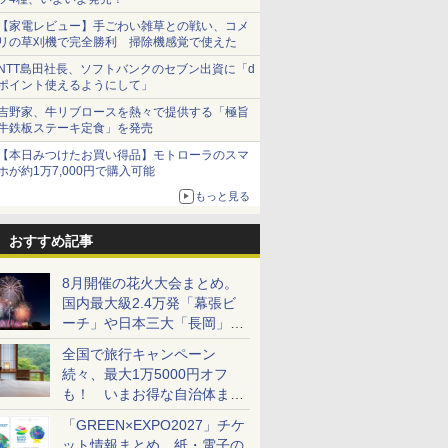
【家電レビュー】手ごわい雑草との戦い、コメ
リの草刈機で完全勝利 掃除機感覚で使えた
NTT島田社長、ソフトバンクのセブン出資に「d
ポイント使えるようにして」
吉野家、牛リブロースを熱々で提供する「極旨
牛鉄板ステーキ定食」を発売
【本日みつけたお買い得品】モトローラのスマ
ホが約1万7,000円で購入可能
もっと見る
おすすめ記事
8月開催の花火大会まとめ。
国内最大級2.4万発「幕張ビ
ーチ」や日本三大「長岡」な
ど大型イベント目白押し！
全国で旅行キャンペーン
続々、最大1万5000円オフ
も！ いまお得な自治体まと
め
「GREEN×EXPO2027」チケ
ット情報まとめ。紙・電子の