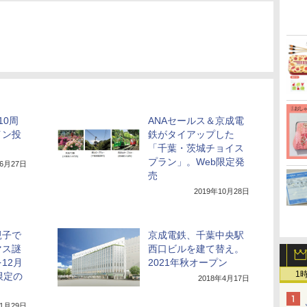
10周
ANAセールス＆京成電
イン投
鉄がタイアップした
「千葉・茨城チョイス
プラン」。Web限定発
年6月27日
売
2019年10月28日
親子で
京成電鉄、千葉中央駅
マス謎
西口ビルを建て替え。
12月
2021年秋オープン
1
限定の
2018年4月17日
11月29日