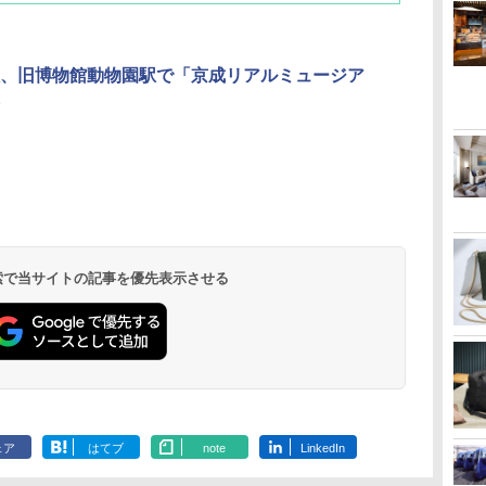
、旧博物館動物園駅で「京成リアルミュージア
北陸 福井 あわら
品川プリンスホテ
舞浜ビューホテル
箱根湯本温泉 ホテ
ホテルトラスティ東
オリエンタルホテル
下呂温泉 水明館
住友不動産ホテル ヴ
東京ベイ舞浜ホテル
温泉 清風荘（北陸
ル イーストタワー
ｂｙ ＨＵＬＩＣ
ル おかだ
京ベイサイド
東京ベイ
ィラフォンテーヌグラ
ファーストリゾート
8,250円～
最大級の庭園露天風
（旧：東京ベイ舞浜
ンド東京有明
9,958円～
11,200円～
5,450円～
5,200円～
4,290円～
呂の宿 清風荘）
ホテル）
19,541円～
5,758円～
6,070円～
 検索で当サイトの記事を優先表示させる
ェア
はてブ
note
LinkedIn