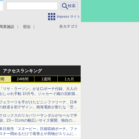
Impress サイト
全カテゴリ
商業施設
宿泊
アクセスランキング
時間
24時間
1週間
1カ月
「リサ・ラーソン」がま口ポーチ付録、大人の
おしゃれ手帖 10月号。ジャカード織の北欧猫デ
ザイン
フェラーリを手がけたピニンファリーナ、日本
の鉄道を初デザイン。南海電鉄が新たな「空港
特急」をなにわ筋線へ導入
クロックスのリカバリーサンダルがセールで半
額。23～31cmの幅広いサイズ展開、独自のク
ッション素材を採用
本日発売「スヌーピー」圧縮収納ポーチ。ファ
スナー閉めるだけで着替えや荷物がスリムにま
とまる