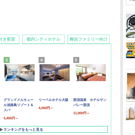
付き客室
都内シティホテル
舞浜ファミリー向け
グランドメルキュー
リーベルホテル大阪
那須温泉 ホテルサン
ル淡路島リゾート＆
バレー那須
4,000円～
スパ
11,000円～
5,400円～
ランキングをもっと見る