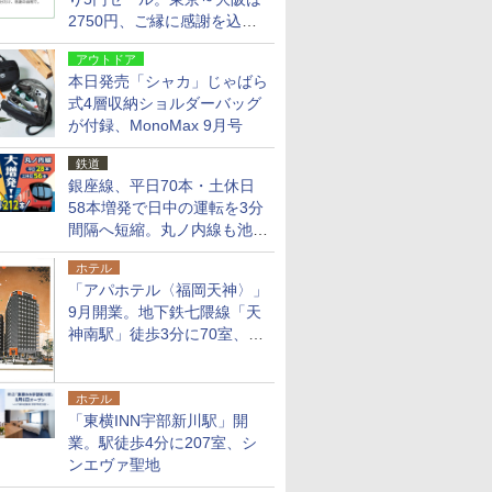
2750円、ご縁に感謝を込め
た20周年記念キャンペーン
アウトドア
本日発売「シャカ」じゃばら
式4層収納ショルダーバッグ
が付録、MonoMax 9月号
鉄道
銀座線、平日70本・土休日
58本増発で日中の運転を3分
間隔へ短縮。丸ノ内線も池袋
～中野坂上を4分間隔に
ホテル
「アパホテル〈福岡天神〉」
9月開業。地下鉄七隈線「天
神南駅」徒歩3分に70室、エ
リア初の直営店
ホテル
「東横INN宇部新川駅」開
業。駅徒歩4分に207室、シ
ンエヴァ聖地