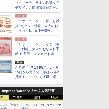
ファリーナ、日本の鉄道を初
デザイン。南海電鉄が新たな
「空港特急」をなにわ筋線へ
グッズ
導入
「リサ・ラーソン」暮らし雑
貨5点セット付録、大人のお
しゃれ手帖 10月号増刊。
USBケーブルや缶ケースなど
グッズ
「リサ・ラーソン」がま口ポ
ーチ付録、大人のおしゃれ手
帖 10月号。ジャカード織の
北欧猫デザイン
鉄道
新幹線「EXご利用票」が9月
15日から電子化、紙は27年2
月終了。アプリで遅延・運休
も確認可能に
Impress Watchシリーズ 人気記事
時間
24時間
1週間
1カ月
ミスド「Mrs. GREEN APPLE」のコラボドーナ
ツ4種、いよいよ発売！