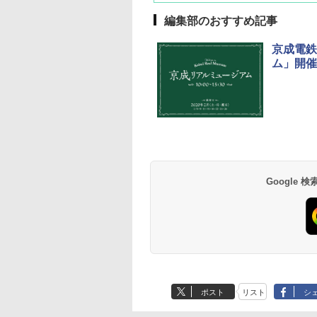
編集部のおすすめ記事
京成電鉄
ム」開催
草津温泉 ホテル櫻
品川プリンスホテル
グランドニッコー東
海のサウナ＆スパ
東京ドームホテル
シェラトン・グラン
井
京ベイ 舞浜
オールインクルーシ
デ・トーキョーベ
7,037円～
7,980円～
ブ 島原温泉ホテル
イ・ホテル
14,300円～
6,800円～
南風楼
10,450円～
7,950円～
Google
ポスト
リスト
シ