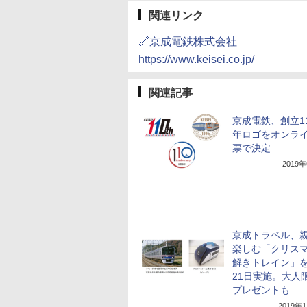
関連リンク
🔗京成電鉄株式会社
https://www.keisei.co.jp/
関連記事
京成電鉄、創立1
年ロゴをオンラ
票で決定
2019
京成トラベル、
楽しむ「クリス
解きトレイン」を
21日実施。大人
プレゼントも
2019年