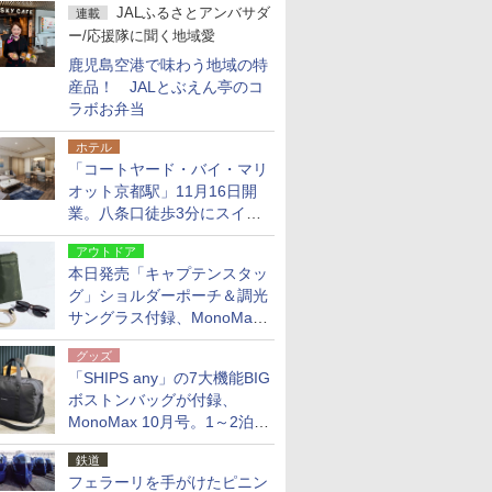
JALふるさとアンバサダ
連載
ー/応援隊に聞く地域愛
鹿児島空港で味わう地域の特
産品！ JALとぶえん亭のコ
ラボお弁当
ホテル
「コートヤード・バイ・マリ
オット京都駅」11月16日開
業。八条口徒歩3分にスイー
ト含む全270室、ダイニング
アウトドア
も併設
本日発売「キャプテンスタッ
グ」ショルダーポーチ＆調光
サングラス付録、MonoMax
9月号増刊
グッズ
「SHIPS any」の7大機能BIG
ボストンバッグが付録、
MonoMax 10月号。1～2泊の
荷物、キャリーオンも可能
鉄道
フェラーリを手がけたピニン