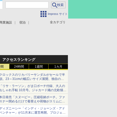
Impress サイト
全カテゴリ
商業施設
宿泊
アクセスランキング
時間
24時間
1週間
1カ月
クロックスのリカバリーサンダルがセールで半
額。23～31cmの幅広いサイズ展開、独自のク
ッション素材を採用
「リサ・ラーソン」がま口ポーチ付録、大人の
おしゃれ手帖 10月号。ジャカード織の北欧猫デ
ザイン
本日発売「スヌーピー」圧縮収納ポーチ。ファ
スナー閉めるだけで着替えや荷物がスリムにま
とまる
ディズニーシー「インディ・ジョーンズ・アド
ベンチャー」が11月末に運営再開。プロジェク
ションマッピングを追加、DPAは1500円