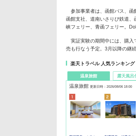
参加事業者は、函館バス、函館
函館支社、道南いさりび鉄道、
峡フェリー、青函フェリー。Do
実証実験の期間中には、購入で
売も行なう予定。3月以降の継
楽天トラベル 人気ランキング
温泉旅館
露天風呂
温泉旅館
更新日時：2026/08/06 18:00