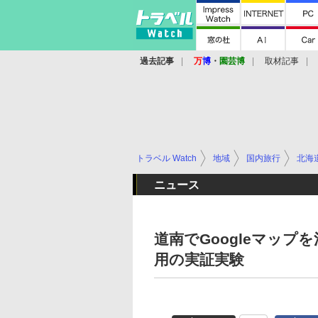
過去記事
万
博
・
園芸博
取材記事
トラベル Watch
地域
国内旅行
北海
ニュース
道南でGoogleマッ
用の実証実験