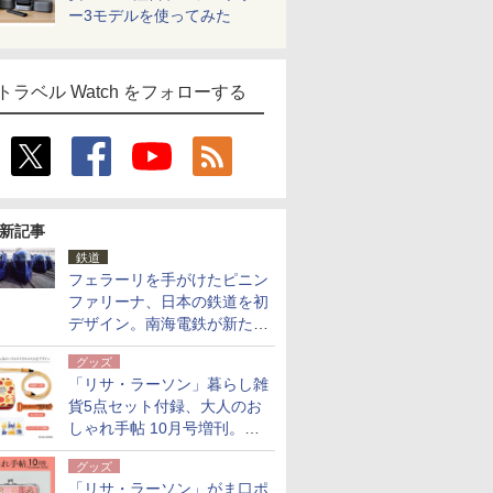
ー3モデルを使ってみた
トラベル Watch をフォローする
新記事
鉄道
フェラーリを手がけたピニン
ファリーナ、日本の鉄道を初
デザイン。南海電鉄が新たな
「空港特急」をなにわ筋線へ
グッズ
導入
「リサ・ラーソン」暮らし雑
貨5点セット付録、大人のお
しゃれ手帖 10月号増刊。
USBケーブルや缶ケースなど
グッズ
「リサ・ラーソン」がま口ポ