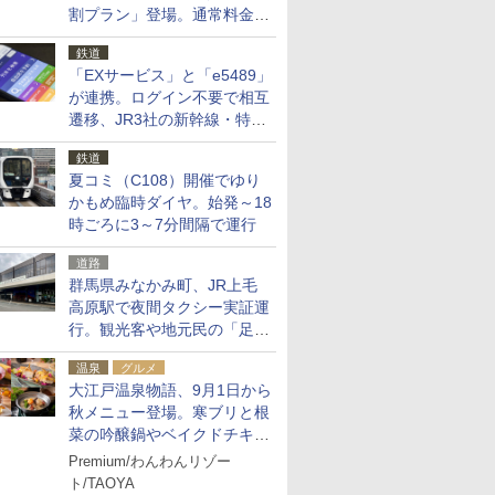
割プラン」登場。通常料金の
およそ半額でお得に夜活
鉄道
「EXサービス」と「e5489」
が連携。ログイン不要で相互
遷移、JR3社の新幹線・特急
予約をアプリで一括確認
鉄道
夏コミ（C108）開催でゆり
かもめ臨時ダイヤ。始発～18
時ごろに3～7分間隔で運行
道路
群馬県みなかみ町、JR上毛
高原駅で夜間タクシー実証運
行。観光客や地元民の「足が
ない」課題解消へ、木金土に
温泉
グルメ
2台体制
大江戸温泉物語、9月1日から
秋メニュー登場。寒ブリと根
菜の吟醸鍋やベイクドチキ
ン、ショコラ＆栗スイーツも
Premium/わんわんリゾー
食べ放題に
ト/TAOYA