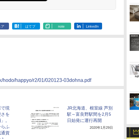
ェア
はてブ
note
LinkedIn
/tkk/hodo/happyo/r2/01/020123-03dohna.pdf
ボで現
JR北海道、根室線 芦別
便さを
駅～富良野駅間を2月5
消」。
日始発に運行再開
ひらふ
2020年1月29日
域通貨