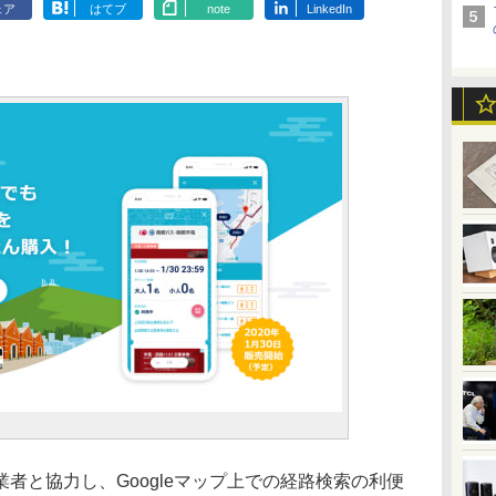
ェア
はてブ
note
LinkedIn
と協力し、Googleマップ上での経路検索の利便