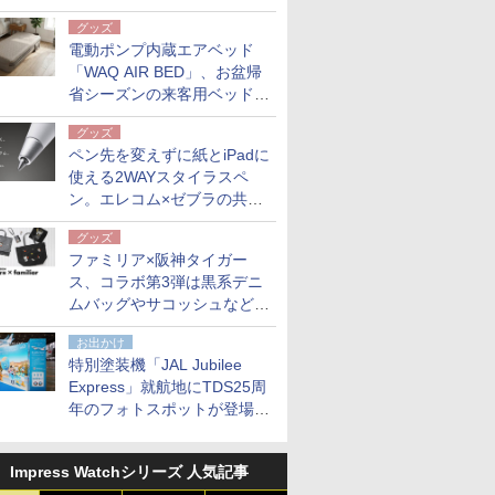
グッズ
電動ポンプ内蔵エアベッド
「WAQ AIR BED」、お盆帰
省シーズンの来客用ベッドに
も。使用後は収納バッグでコ
グッズ
ンパクトに保管
ペン先を変えずに紙とiPadに
使える2WAYスタイラスペ
ン。エレコム×ゼブラの共同
開発
グッズ
ファミリア×阪神タイガー
ス、コラボ第3弾は黒系デニ
ムバッグやサコッシュなど6
点。8月21日オンラインスト
お出かけ
アで発売
特別塗装機「JAL Jubilee
Express」就航地にTDS25周
年のフォトスポットが登場。
10月末まで青森空港に
Impress Watchシリーズ 人気記事