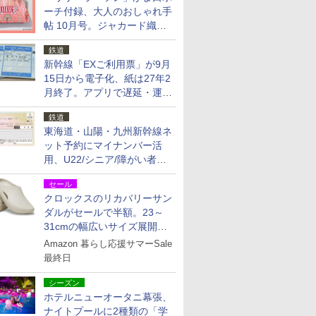
ーチ付録、大人のおしゃれ手
帖 10月号。ジャカード織の
北欧猫デザイン
鉄道
新幹線「EXご利用票」が9月
15日から電子化、紙は27年2
月終了。アプリで遅延・運休
も確認可能に
鉄道
東海道・山陽・九州新幹線ネ
ット予約にマイナンバー活
用、U22/シニア/障がい者割
を9月15日から発売
セール
クロックスのリカバリーサン
ダルがセールで半額。23～
31cmの幅広いサイズ展開、
独自のクッション素材を採用
Amazon 暮らし応援サマーSale
最終日
シーズン
ホテルニューオータニ幕張、
ナイトプールに2種類の「学