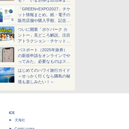
も！ いまお得な自治体まと
め
「GREEN×EXPO2027」チケ
ット情報まとめ。紙・電子の
販売店舗や購入手順、記念チ
ケットも解説
ついに開業「ポケパーク カ
ントー」見どころ解説。注目
アトラクション・チケット手
配・来場前に必要な準備は？
パスポート（2025年旅券）
の新規申請をオンラインでや
ってみた。必要なものはスマ
ホとマイナカードのみ
はじめてのハワイ旅行ガイド
～せっかく行くなら隣島の秘
境も楽しみたい！～
ICE
天海社
ス
Comic curea