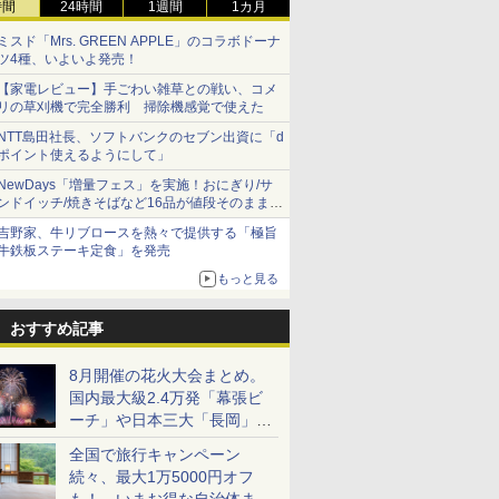
時間
24時間
1週間
1カ月
ミスド「Mrs. GREEN APPLE」のコラボドーナ
ツ4種、いよいよ発売！
【家電レビュー】手ごわい雑草との戦い、コメ
リの草刈機で完全勝利 掃除機感覚で使えた
NTT島田社長、ソフトバンクのセブン出資に「d
ポイント使えるようにして」
NewDays「増量フェス」を実施！おにぎり/サ
ンドイッチ/焼きそばなど16品が値段そのままで
ボリュームアップ
吉野家、牛リブロースを熱々で提供する「極旨
牛鉄板ステーキ定食」を発売
もっと見る
おすすめ記事
8月開催の花火大会まとめ。
国内最大級2.4万発「幕張ビ
ーチ」や日本三大「長岡」な
ど大型イベント目白押し！
全国で旅行キャンペーン
続々、最大1万5000円オフ