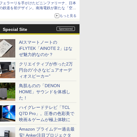
フェラーリを手がけたピニンファリーナ、日本
の鉄道を初デザイン。南海電鉄が新たな「空港
特急」をなにわ筋線へ導入
もっと見る
Special Site
AIスマートノートの
iFLYTEK「AINOTE 2」はな
ぜ魅力的なのか？
クリエイティブが作った2万
円台の“小さなピュアオーデ
ィオスピーカー”
鳥肌ものの「DENON
HOME」サウンドを体感し
た！
ハイグレードテレビ「TCL
Q7D Pro」。圧巻の色彩美で
映画＆ゲームが極上体験に
Amazon プライムデー過去最
安! Anker注目プロジェクタ