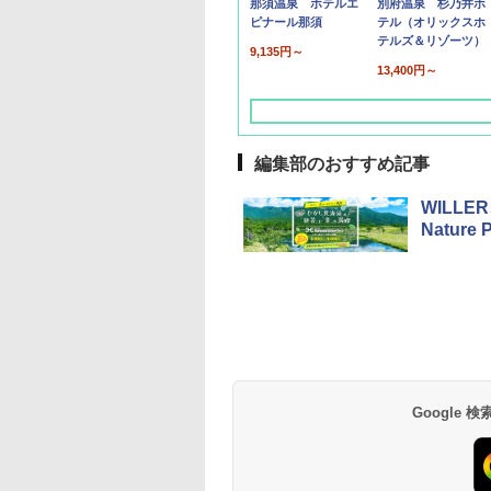
那須温泉 ホテルエ
別府温泉 杉乃井ホ
ピナール那須
テル（オリックスホ
テルズ＆リゾーツ）
9,135円～
13,400円～
編集部のおすすめ記事
WILLE
Natur
草津温泉 ホテル櫻
品川プリンスホテル
グランドニッコー東
海のサウナ＆スパ
東京ドームホテル
シェラトン・グラン
井
京ベイ 舞浜
オールインクルーシ
デ・トーキョーベ
7,037円～
7,980円～
ブ 島原温泉ホテル
イ・ホテル
14,300円～
6,800円～
南風楼
10,450円～
7,950円～
Google