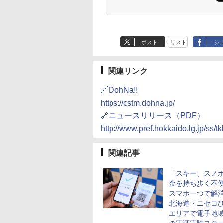
ポスト
リスト
シ
関連リンク
🔗DohNa!!
https://cstm.dohna.jp/
🔗ニュースリリース（PDF）
http://www.pref.hokkaido.lg.jp/ss
関連記事
「スキー、スノ
金を持ち歩く不
スマホ一つで解
北海道・ニセコ
エリアで電子地