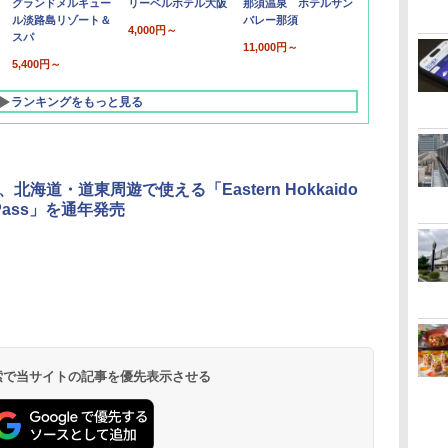
グランドメルキュー
リーベルホテル大阪
那須温泉 ホテルサン
ル淡路島リゾート＆
バレー那須
4,000円～
スパ
11,000円～
5,400円～
ランキングをもっと見る
R、北海道・道東周遊で使える「Eastern Hokkaido
e Pass」を通年発売
北陸 福井 あわら
品川プリンスホテ
舞浜ビューホテル
箱根湯本温泉 ホテ
ホテルトラスティ東
オリエンタルホテル
下呂温泉 水明館
住友不動産ホテル ヴ
東京ベイ舞浜ホテル
温泉 清風荘（北陸
ル イーストタワー
ｂｙ ＨＵＬＩＣ
ル おかだ
京ベイサイド
東京ベイ
ィラフォンテーヌグラ
ファーストリゾート
8,250円～
最大級の庭園露天風
（旧：東京ベイ舞浜
ンド東京有明
9,958円～
11,200円～
5,450円～
5,200円～
4,290円～
呂の宿 清風荘）
ホテル）
19,541円～
5,758円～
6,070円～
 検索で当サイトの記事を優先表示させる